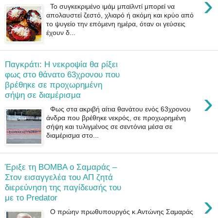
›
Το συγκεκριμένο ιμάμ μπαϊλντί μπορεί να
απολαυστεί ζεστό, χλιαρό ή ακόμη και κρύο από
το ψυγείο την επόμενη ημέρα, όταν οι γεύσεις
έχουν δ...
Παγκράτι: Η νεκροψία θα ρίξει
φως στο θάνατο 63χρονου που
βρέθηκε σε προχωρημένη
›
σήψη σε διαμέρισμα
Φως στα ακριβή αίτια θανάτου ενός 63χρονου
άνδρα που βρέθηκε νεκρός, σε προχωρημένη
σήψη και τυλιγμένος σε σεντόνια μέσα σε
διαμέρισμα στο...
Έριξε τη BOMBA ο Σαμαράς –
Στον εισαγγελέα του ΑΠ ζητά
διερεύνηση της παγίδευσής του
›
με το Predator
Ο πρώην πρωθυπουργός κ.Αντώνης Σαμαράς