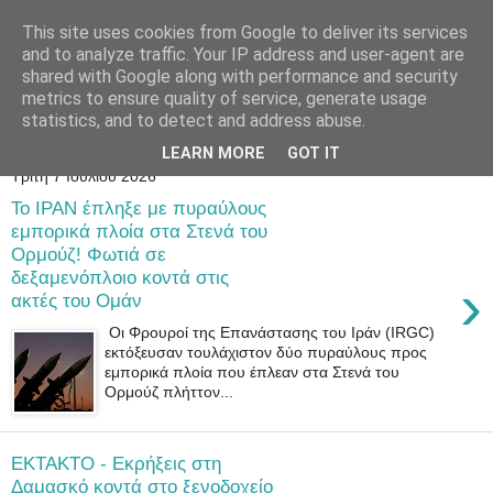
This site uses cookies from Google to deliver its services
and to analyze traffic. Your IP address and user-agent are
shared with Google along with performance and security
metrics to ensure quality of service, generate usage
statistics, and to detect and address abuse.
LEARN MORE
GOT IT
Τρίτη 7 Ιουλίου 2026
Το IPAN έπληξε με πυραύλους
εμπορικά πλοία στα Στενά του
Ορμούζ! Φωτιά σε
δεξαμενόπλοιο κοντά στις
›
ακτές του Ομάν
Οι Φρουροί της Επανάστασης του Ιράν (IRGC)
εκτόξευσαν τουλάχιστον δύο πυραύλους προς
εμπορικά πλοία που έπλεαν στα Στενά του
Ορμούζ πλήττον...
EKTAKTO - Εκρήξεις στη
Δαμασκό κοντά στο ξενοδοχείο