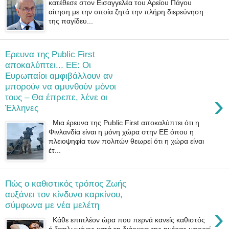
κατέθεσε στον Εισαγγελέα του Αρείου Πάγου
αίτηση με την οποία ζητά την πλήρη διερεύνηση
της παγίδευ...
Eρευνα της Public First
αποκαλύπτει... EE: Οι
Ευρωπαίοι αμφιβάλλουν αν
μπορούν να αμυνθούν μόνοι
›
τους – Θα έπρεπε, λένε οι
Έλληνες
Μια έρευνα της Public First αποκαλύπτει ότι η
Φινλανδία είναι η μόνη χώρα στην ΕΕ όπου η
πλειοψηφία των πολιτών θεωρεί ότι η χώρα είναι
έτ...
Πώς ο καθιστικός τρόπος Zωής
αυξάνει τον κίνδυνο καρκίνου,
σύμφωνα με νέα μελέτη
›
Κάθε επιπλέον ώρα που περνά κανείς καθιστός
ή ξαπλωμένος κατά τη διάρκεια της ημέρας μπορεί