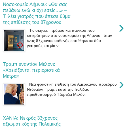
Nοσοκομείο Λήμνου: «Θα σας
πεθάνω εγώ κι όχι εσείς…» –
Τι λέει γιατρός που έπεσε θύμα
›
της επίθεσης του 87χρονου
Τις σκηνές τρόμου και πανικού που
επικράτησαν στο νοσοκομείο της Λήμνου , όταν
ένας 87χρονος ασθενής επιτέθηκε σε δύο
γιατρούς και μία ν...
Τραμπ εναντίον Μελόνι:
«Χρειάζονται περιοριστικά
Mέτρα»
›
Νέα φραστική επίθεση του Αμερικανού προέδρου
Ντόναλντ Τραμπ κατά της Ιταλίδας
πρωθυπουργού Τζόρτζια Μελόνι.
XANIA: Νεκρός 33χρονος
αξιωματικός της Πολεμικής