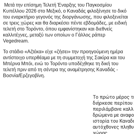
Μετά την επίσημη Τελετή Έναρξης του Παγκοσμίου
Κυπέλλου 2026 στο Μεξικό, ο Καναδάς φιλοξένησε το δικό
του εναρκτήριο γεγονός της διοργάνωσης, που φιλοξενείται
σε τρεις χώρες και θα διαρκέσει πέντε εβδομάδες, με ειδική
τελετή στο Τορόντο, όπου εμφανίστηκαν και διεθνείς
καλλιτέχνες, μεταξύ των οποίων ο Γάλλος ράπερ
Vegedream.
Το στάδιο «Αζτέκα» είχε «ζήσει» την προηγούμενη ημέρα
αντίστοιχο υπερθέαμα με τη συμμετοχή της Σακίρα και του
Μπέρνα Μπόι, ενώ το Τορόντο υποδέχθηκε τη δική του
τελετή πριν από τη σέντρα της αναμέτρησης Καναδάς -
Βοσνία/Ερζεγοβίνη.
Το πρώτο μέρος τ
διήρκεσε περίπου 
περιλάμβανε καλλ
δρώμενα με αναφο
ιστορία του Καναδ
αυτόχθονες πληθυ
χώρας.