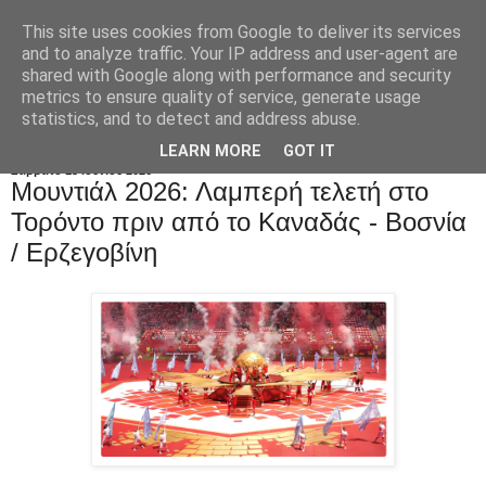
This site uses cookies from Google to deliver its services
and to analyze traffic. Your IP address and user-agent are
shared with Google along with performance and security
metrics to ensure quality of service, generate usage
statistics, and to detect and address abuse.
LEARN MORE
GOT IT
Σάββατο 13 Ιουνίου 2026
Μουντιάλ 2026: Λαμπερή τελετή στο
Τορόντο πριν από το Καναδάς - Βοσνία
/ Ερζεγοβίνη