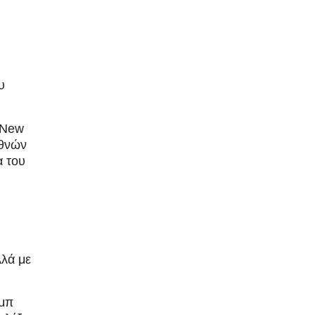
υ
 New
εθνών
α του
λλά με
ομπ