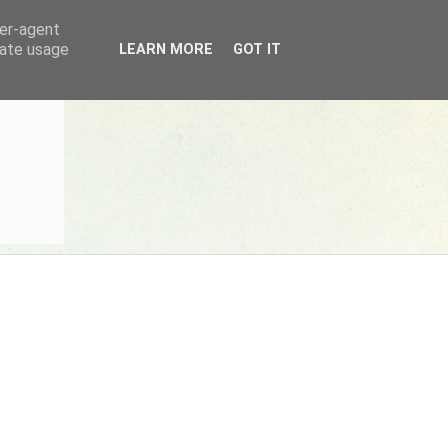
ser-agent
rate usage
LEARN MORE
GOT IT