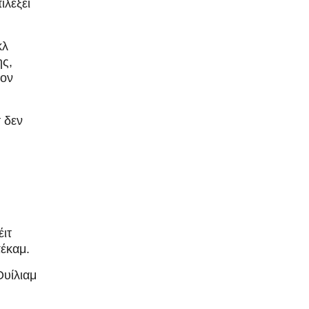
ιλέξει
κλ
ης,
τον
 δεν
έιτ
πέκαμ.
Ουίλιαμ