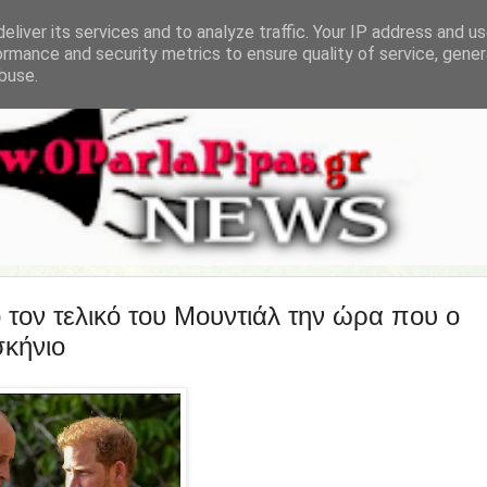
eliver its services and to analyze traffic. Your IP address and u
ormance and security metrics to ensure quality of service, gene
buse.
τον τελικό του Μουντιάλ την ώρα που ο
σκήνιο