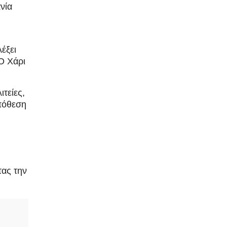
νία
έξει
Ο Χάρι
ιτείες,
ϋπόθεση
τας την