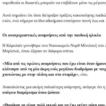
νομοθεσία οι δικαστές μπορούν να επιβάλουν μόνο τις μέγιστ
Αυτό σημαίνει ότι όσοι διέπραξαν πράξεις κακοποίησης παιδι
ετών, ενώ σήμερα τα ίδια αδικήματα επισύρουν ποινή έως και 
Οι ανατριχιαστικές αναμνήσεις από την παιδική ηλικία
Η Κάρολαϊν γεννήθηκε στο Νοσοκομείο Νορθ Μίντλσεξ στο Λο
Μπρίστολ, όπου έζησαν σε διάφορα σπίτια.
«
Μία από τις πρώτες αναμνήσεις που έχω είναι όταν ήμου
κλότσησε από τη μία άκρη ενός μεγάλου διαδρόμου με τσι
χτυπώντας με στην πλάτη και στο στομάχι
», είπε.
Ανακαλώντας μια ακόμη παλαιότερη ανάμνηση, ανέφερε ότι η
υπόγειο διαμέρισμα όπου ζούσαν
.
«
Θυμάμαι να είμαι πολύ μικρή και να έχω μείνει μόνη μου