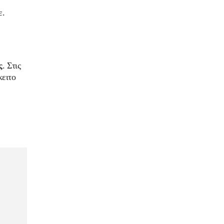
ε.
ς
. Στις
κειτο