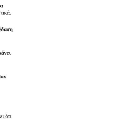
τα
τικά.
κέδαση
κάνει
σαν
ι ότι