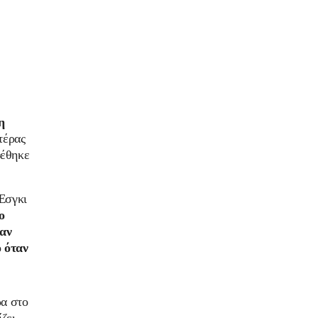
η
τέρας
φέθηκε
Έσγκι
ο
ταν
ο όταν
ρα στο