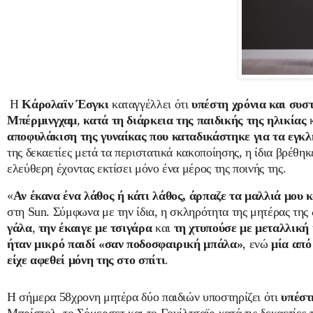
Η
Κάρολαϊν Έσγκι
καταγγέλλει ότι
υπέστη χρόνια και συσ
Μπέρμινγχαμ
,
κατά τη διάρκεια της παιδικής της ηλικίας
αποφυλάκιση της γυναίκας που καταδικάστηκε για τα εγκλ
της δεκαετίες μετά τα περιστατικά κακοποίησης, η ίδια βρέθ
ελεύθερη έχοντας εκτίσει μόνο ένα μέρος της ποινής της.
«
Αν έκανα ένα λάθος ή κάτι λάθος, άρπαζε τα μαλλιά μου κα
στη Sun. Σύμφωνα με την ίδια, η σκληρότητα της μητέρας της 
γάλα
,
την έκαιγε με τσιγάρα
και
τη χτυπούσε με μεταλλική
ήταν μικρό παιδί «σαν ποδοσφαιρική μπάλα»
, ενώ
μία από
είχε αφεθεί μόνη της στο σπίτι
.
Η σήμερα 58χρονη μητέρα δύο παιδιών υποστηρίζει ότι
υπέστ