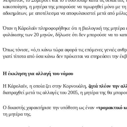
Μπρίστολ, το Σόμερσετ και το Γουίλτσαϊρ κατά τις δεκαετίες 
κακοποίηση, η μητέρα της μπορούσε να τιμωρηθεί μόνο με τη
αδικημάτων, με αποτέλεσμα να αποφυλακιστεί μετά από μόλις
Όταν η Κάρολαϊν πληροφορήθηκε ότι η βιολογική της μητέρα ε
φυλάκισης των 20 μηνών, δήλωσε ότι δεν μπορούσε να το κατ
Όπως τόνισε, «ό,τι κάνω τώρα αφορά τις επόμενες γενιές ανθ
γιατί τίποτα από όσα κάνω δεν πρόκειται να επηρεάσει την έκ
Η έκκληση για αλλαγή του νόμου
Η Κάρολαϊν, η οποία ζει στην Κορνουάλη,
ζητά πλέον την αλ
διαπραχθεί μετά τις αλλαγές του 2005, η μητέρα της θα μπορο
Ο δικαστής χαρακτήρισε την υπόθεση ως έναν «
τρομακτικό κ
τη μητέρα της.