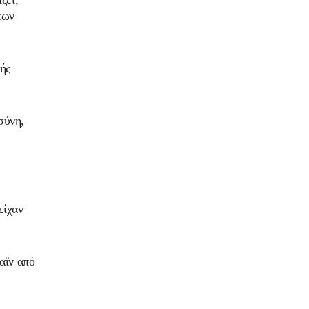
ζει,
των
ής
σύνη,
είχαν
αϊν από