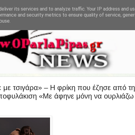
eliver its services and to analyze traffic. Your IP address and u
ormance and security metrics to ensure quality of service, gene
buse.
 με τσιγάρα» – Η φρίκη που έζησε από τη
αποφυλάκιση «Με άφηνε μόνη να ουρλιάζω