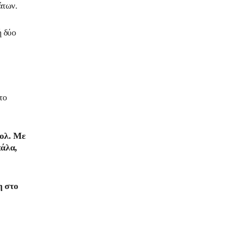
άτων.
ή δύο
το
τολ. Με
πάλα,
η στο