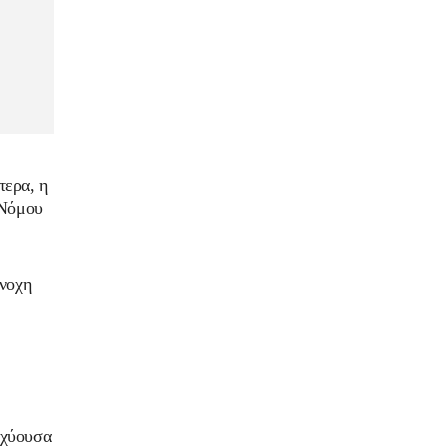
τερα, η
 Νόμου
ένοχη
σχύουσα