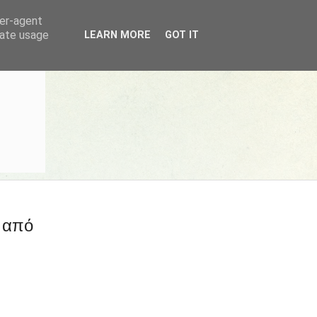
ser-agent
rate usage
LEARN MORE
GOT IT
 από