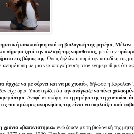
τηματική κακοποίηση από τη βιολογική της μητέρα
,
Μέλανι
και
σήμερα ζητά την αλλαγή της νομοθεσίας
,
μετά την
πρόωρ
ήματα εις βάρος της
. Όπως δηλώνει, παρά την καταδίκη της μη
ηκε αντιμέτωπη με μια νέα απογοήτευση όταν ενημερώθηκε ότι α
ι άρχιζε να με σέρνει και να με χτυπά
», δήλωσε η Κάρολαϊν 
δεν είχε όρια. Υποστηρίζει ότι
την ανάγκαζε να πίνει χαλασμέν
 κρεμάστρα
. Αναφέρει ακόμη ότι
η μητέρα της τη χτυπούσε ό
 τις πιο πρώιμες αναμνήσεις της είναι να ουρλιάζει από φόβ
η χρόνια «βασανιστήρια»
ενώ ζούσε με τη βιολογική της μητέ