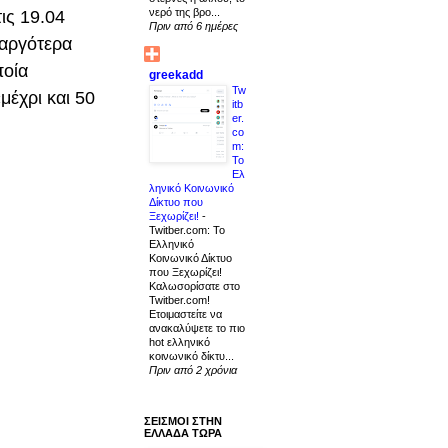
νερό της βρο...
ις 19.04
Πριν από 6 ημέρες
 αργότερα
ποία
greekadd
Tw
μέχρι και 50
itb
er.
co
m:
Το
Ελ
ληνικό Κοινωνικό
Δίκτυο που
Ξεχωρίζει!
-
Twitber.com: Το
Ελληνικό
Κοινωνικό Δίκτυο
που Ξεχωρίζει!
Καλωσορίσατε στο
Twitber.com!
Ετοιμαστείτε να
ανακαλύψετε το πιο
hot ελληνικό
κοινωνικό δίκτυ...
Πριν από 2 χρόνια
ΣΕΙΣΜΟΙ ΣΤΗΝ
ΕΛΛΑΔΑ ΤΩΡΑ