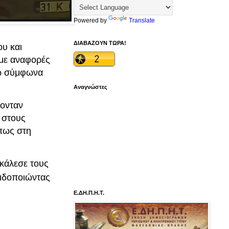
Powered by
Translate
ΔΙΑΒΑΖΟΥΝ ΤΩΡΑ!
ου και
 με αναφορές
νώ σύμφωνα
Αναγνώστες
ονταν
 στους
 πως στη
κάλεσε τους
ειδοποιώντας
Ε.ΔΗ.Π.Η.Τ.