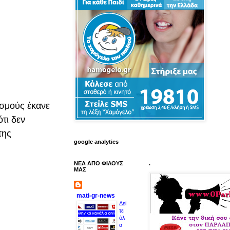
ισμούς έκανε
τι δεν
της
google analytics
ΝΕΑ ΑΠΟ ΦΙΛΟΥΣ
.
ΜΑΣ
mati-gr-news
Δεί
τε
όλ
α