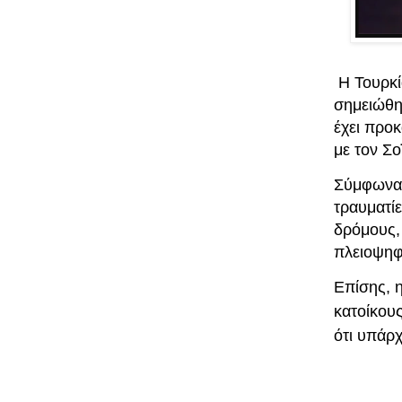
Η Τουρκία
σημειώθη
έχει
προκα
με τον Σο
Σύμφωνα 
τραυματί
δρόμους, 
πλειοψηφί
Επίσης, 
κατοίκους
ότι υπάρχ