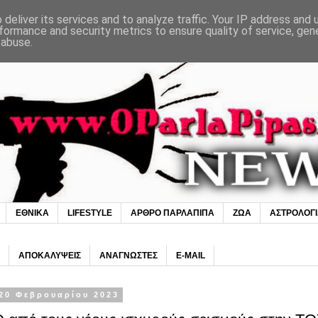
deliver its services and to analyze traffic. Your IP address and
formance and security metrics to ensure quality of service, ge
 abuse.
ΕΘΝΙΚΑ
LIFESTYLE
ΑΡΘΡΟ ΠΑΡΛΑΠΙΠΑ
ΖΩΑ
ΑΣΤΡΟΛΟΓ
ΑΠΟΚΑΛΥΨΕΙΣ
ΑΝΑΓΝΩΣΤΕΣ
E-MAIL
20 Φεβρουαρίου 2023