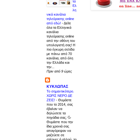
τα
Ελ
λη
νικά κανάλια
τηλεόρασης online
από εδώ!
-
Δείτε
όλα τα Ελληνικά
κανάλια
τηλεόρασης online
από την οθόνη του
υπολογιστή σας! Η
πιο έγκυρη σελίδα
με πάνω από 70
κανάλια, από όλη
την Ελλάδα και
την...
Πριν από 9 ώρες
ΚΥΚΛΩΠΑΣ
Το σημαντικότερο.
ΧΩΡΙΣ ΝΕΡΟ ΔΕ
ΖΕΙΣ!
-
Θυμάστε
που το 2014, σας
έβαλαν να
δηλώσετε τα
πηγάδια σας; 💦
Θυμάστε που την
ίδια χρονιά σας
απαγόρεψαν να
μαζεύετε σε
στέρνες ή αλλού, το