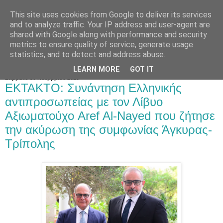
This site uses cookies from Google to deliver its services
and to analyze traffic. Your IP address and user-agent are
shared with Google along with performance and security
metrics to ensure quality of service, generate usage
statistics, and to detect and address abuse.
LEARN MORE
GOT IT
Σάββατο 30 Νοεμβρίου 2019
ΕΚΤΑΚΤΟ: Συνάντηση Ελληνικής
αντιπροσωπείας με τον Λίβυο
Αξιωματούχο Aref Al-Nayed που ζήτησε
την ακύρωση της συμφωνίας Άγκυρας-
Τρίπολης