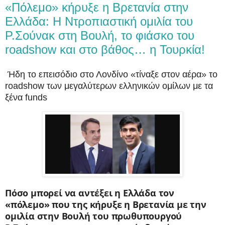
«Πόλεμο» κήρυξε η Bρετανία στην
Ελλάδα: H Nτροπιαστική ομιλία του
Ρ.Σούνακ στη Βουλή, το φιάσκο του
roadshow και στο βάθος… η Τουρκία!
Ήδη το επεισόδιο στο Λονδίνο «τίναξε στον αέρα» το
roadshow των μεγαλύτερων ελληνικών ομίλων με τα
ξένα funds
Πόσο μπορεί να αντέξει η Ελλάδα τον
«πόλεμο» που της κήρυξε η Βρετανία με την
ομιλία στην Βουλή του πρωθυπουργού