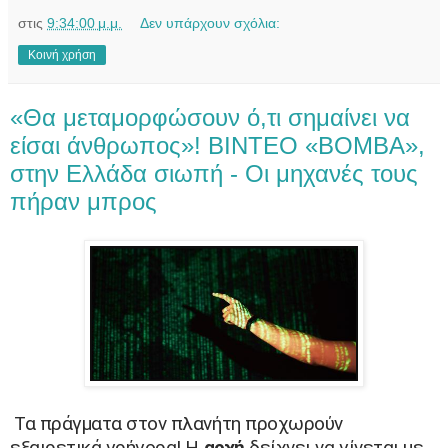
στις
9:34:00 μ.μ.
Δεν υπάρχουν σχόλια:
Κοινή χρήση
«Θα μεταμορφώσουν ό,τι σημαίνει να
είσαι άνθρωπος»! BINTEO «BOMBA»,
στην Ελλάδα σιωπή - Οι μηχανές τους
πήραν μπρος
Τα πράγματα στον πλανήτη προχωρούν
εξαιρετικά γρήγορα! Η
αρχή
δείχνει να γίνεται με