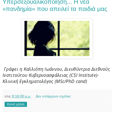
Υπερσεξουαλικοποίηση... Η νέα
«πανδημία» που απειλεί τα παιδιά μας
Γράφει η Καλλιόπη Ιωάννου, Διευθύντρια Διεθνούς
Ινστιτούτου Κυβερνοασφάλειας (CSI Institute)-
Κλινική Εγκληματολόγος (ΜSc/PhD cand)
στις
8:16:00 μ.μ.
Δεν υπάρχουν σχόλια:
Κοινή χρήση