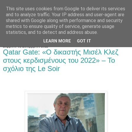
This site uses cookies from Google to deliver its services
and to analyze traffic. Your IP address and user-agent are
shared with Google along with performance and security
metrics to ensure quality of service, generate usage
statistics, and to detect and address abuse.
LEARN MORE
GOT IT
Σάββατο 31 Δεκεμβρίου 2022
Qatar Gate: «Ο δικαστής Μισέλ Κλεζ
στους κερδισμένους του 2022» – Το
σχόλιο της Le Soir