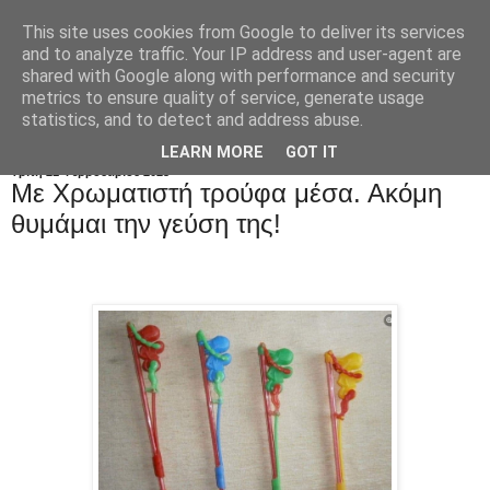
This site uses cookies from Google to deliver its services
and to analyze traffic. Your IP address and user-agent are
shared with Google along with performance and security
metrics to ensure quality of service, generate usage
statistics, and to detect and address abuse.
LEARN MORE
GOT IT
Τρίτη 21 Φεβρουαρίου 2023
Mε Xρωματιστή τρούφα μέσα. Ακόμη
θυμάμαι την γεύση της!