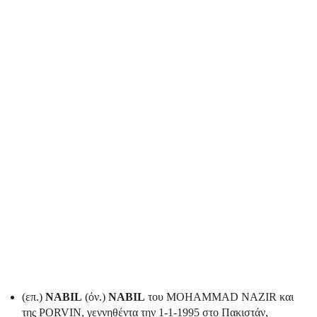
(επ.)
NABIL
(όν.)
NABIL
του MOHAMMAD NAZIR και
της PORVIN, γεννηθέντα την 1-1-1995 στο Πακιστάν,