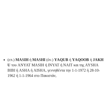
(επ.)
MASIH
ή
MASHI
(όν.)
YAQUB
ή
YAQOOB
ή
JAKH
U
του ANYAT MASIH ή INYAT ή NAIT και της AYSHA
BIBI ή ASHA ή AISHA, γεννηθέντα την 1-1-1972 ή 28-10-
1962 ή 1-1-1964 στο Πακιστάν,