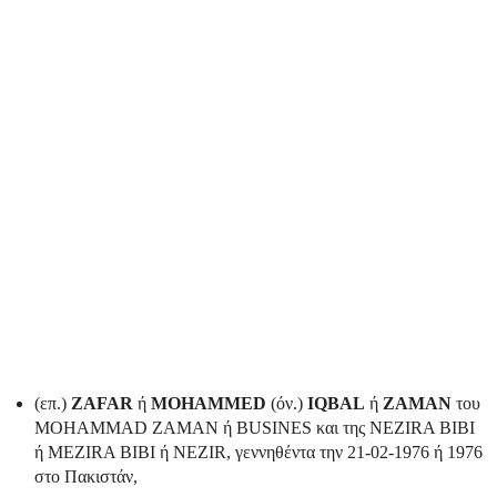
(επ.)
ZAFAR
ή
MOHAMMED
(όν.)
IQBAL
ή
ZAMAN
του
MOHAMMAD ZAMAN ή BUSINES και της NEZIRA BIBI
ή MEZIRA BIBI ή NEZIR, γεννηθέντα την 21-02-1976 ή 1976
στο Πακιστάν,