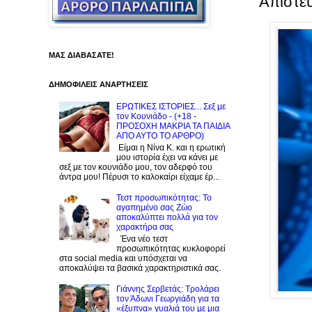
Απίστευ
ΜΑΣ ΔΙΑΒΑΣΑΤΕ!
ΔΗΜΟΦΙΛΕΙΣ ΑΝΑΡΤΗΣΕΙΣ
ΕΡΩΤΙΚΕΣ ΙΣΤΟΡΙΕΣ... Σεξ με
τον Kουνιάδο - (+18 -
ΠΡΟΣΟΧΗ ΜΑΚΡΙΑ ΤΑ ΠΑΙΔΙΑ
ΑΠΟ ΑΥΤΟ ΤΟ ΑΡΘΡΟ)
Είμαι η Νίνα Κ. και η ερωτική
μου ιστορία έχει να κάνει με
σεξ με τον κουνιάδο μου, τον αδερφό του
άντρα μου! Πέρυσι το καλοκαίρι είχαμε έρ...
Τεστ προσωπικότητας: Το
αγαπημένο σας Zώο
αποκαλύπτει πολλά για τον
χαρακτήρα σας
Ένα νέο τεστ
προσωπικότητας κυκλοφορεί
στα social media και υπόσχεται να
αποκαλύψει τα βασικά χαρακτηριστικά σας.
Γιάννης Σερβετάς: Τρολάρει
τον Άδωνι Γεωργιάδη για τα
«έξυπνα» γυαλιά του με μια