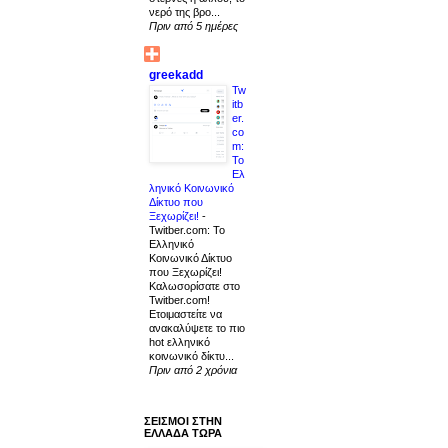
νερό της βρο...
Πριν από 5 ημέρες
greekadd
Tw
itb
er.
co
m:
Το
Ελ
ληνικό Κοινωνικό
Δίκτυο που
Ξεχωρίζει!
-
Twitber.com: Το
Ελληνικό
Κοινωνικό Δίκτυο
που Ξεχωρίζει!
Καλωσορίσατε στο
Twitber.com!
Ετοιμαστείτε να
ανακαλύψετε το πιο
hot ελληνικό
κοινωνικό δίκτυ...
Πριν από 2 χρόνια
ΣΕΙΣΜΟΙ ΣΤΗΝ
ΕΛΛΑΔΑ ΤΩΡΑ