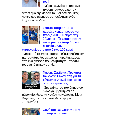
του!
Μέσα σε λιγότερο από ένα
εικοσιτετράωρο από τον
εντοπισμό της σορού του, οι αστυνομικές
Αρχές προχώρησαν στη σύλληψη ενός
28χρονου άνδρα α...
Σκάφος σταμάτησε σε
παραλία γεμάτη κόσμο και
πέταξε 700.000 ευρώ στη
θάλασσα - Τα χρήματα ήταν
χωρισμένα σε δεσμίδες και
περιλάμβαναν
χαρτονομίσματα από 5 έως 100 ευρώ
Μπροστά σε ένα απίστευτο θέαμα βρέθηκαν
εκατοντάδες λουόμενοι σε παραλία, καθώς
από ένα σκάφος που σταμάτησε μπροστά
τους πετάχτηκαν στη θ...
Γιάννης Σερβετάς: Τρολάρει
τον Άδωνι Γεωργιάδη για τα
«έξυπνα» γυαλιά του με μια
φωτογραφία-έπος
Στο επίκεντρο του δημόσιου
διαλόγου βρέθηκαν τις
τελευταίες ώρες τα γυαλιά τεχνολογίας Meta
Ray-Ban, τα οποία επέλεξε να φορά ο
υπουργός Υ...
Οργή στο US Open για τον
«ανατριχιαστικό»