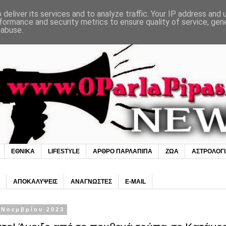
deliver its services and to analyze traffic. Your IP address and
formance and security metrics to ensure quality of service, ge
 abuse.
ΕΘΝΙΚΑ
LIFESTYLE
ΑΡΘΡΟ ΠΑΡΛΑΠΙΠΑ
ΖΩΑ
ΑΣΤΡΟΛΟΓ
ΑΠΟΚΑΛΥΨΕΙΣ
ΑΝΑΓΝΩΣΤΕΣ
E-MAIL
 Νοεμβρίου 2023