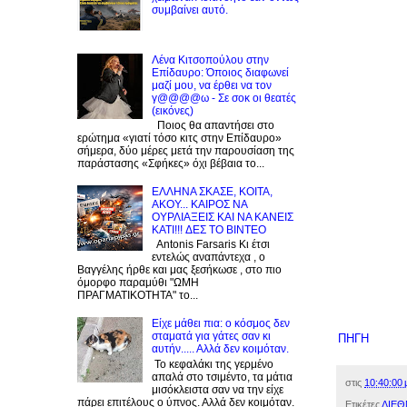
συμβαίνει αυτό.
Λένα Κιτσοπούλου στην
Επίδαυρο: Όποιος διαφωνεί
μαζί μου, να έρθει να τον
γ@@@@ω - Σε σοκ οι θεατές
(εικόνες)
Ποιος θα απαντήσει στο
ερώτημα «γιατί τόσο κιτς στην Επίδαυρο»
σήμερα, δύο μέρες μετά την παρουσίαση της
παράστασης «Σφήκες» όχι βέβαια το...
EΛΛΗΝΑ ΣΚΑΣΕ, ΚΟΙΤΑ,
ΑΚΟΥ... ΚΑΙΡΟΣ ΝΑ
ΟΥΡΛIAΞΕΙΣ ΚΑΙ ΝΑ ΚΑΝΕΙΣ
KATI!!! ΔΕΣ TO BINTEO
Antonis Farsaris Κι έτσι
εντελώς αναπάντεχα , ο
Βαγγέλης ήρθε και μας ξεσήκωσε , στο πιο
όμορφο παραμύθι "ΩΜΗ
ΠΡΑΓΜΑΤΙΚΟΤΗΤΑ" το...
Είχε μάθει πια: ο κόσμος δεν
σταματά για γάτες σαν κι
ΠΗΓΗ
αυτήν..... Αλλά δεν κοιμόταν.
Το κεφαλάκι της γερμένο
απαλά στο τσιμέντο, τα μάτια
στις
10:40:00 
μισόκλειστα σαν να την είχε
πάρει επιτέλους ο ύπνος. Αλλά δεν κοιμόταν.
Ετικέτες
ΔΙΕΘ