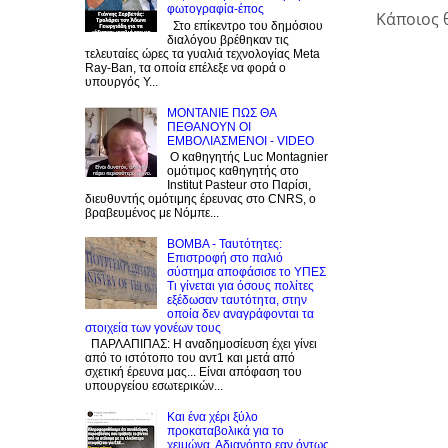
φωτογραφία-έπος
Κάποιος 
Στο επίκεντρο του δημόσιου
διαλόγου βρέθηκαν τις
τελευταίες ώρες τα γυαλιά τεχνολογίας Meta
Ray-Ban, τα οποία επέλεξε να φορά ο
υπουργός Υ...
ΜΟΝΤΑΝΙΕ ΠΩΣ ΘΑ
ΠΕΘΑΝΟΥΝ ΟΙ
ΕΜΒΟΛΙΑΣΜΕΝΟΙ - VIDEO
Ο καθηγητής Luc Montagnier
ομότιμος καθηγητής στο
Institut Pasteur στο Παρίσι,
διευθυντής ομότιμης έρευνας στο CNRS, o
βραβευμένος με Νόμπε...
BOMBA - Ταυτότητες:
Eπιστροφή στο παλιό
σύστημα αποφάσισε το ΥΠΕΣ
Τι γίνεται για όσους πολίτες
εξέδωσαν ταυτότητα, στην
οποία δεν αναγράφονται τα
στοιχεία των γονέων τους
ΠΑΡΛΑΠΙΠΑΣ: Η αναδημοσίευση έχει γίνει
από το ιστότοπο του αντ1 και μετά από
σχετική έρευνα μας... Είναι απόφαση του
υπουργείου εσωτερικών...
Και ένα χέρι ξύλο
προκαταβολικά για το
χειμώνα. Αδιανόητο εαν όντως