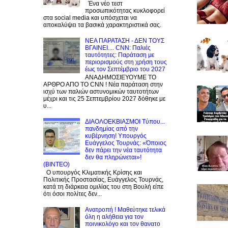
Ένα νέο τεστ
προσωπικότητας κυκλοφορεί
στα social media και υπόσχεται να
αποκαλύψει τα βασικά χαρακτηριστικά σας.
NEA ΠΑΡΑΤΑΣΗ - ΔΕΝ ΤΟΥΣ
ΒΓΑΙΝΕΙ.... CNN: Παλιές
ταυτότητες: Παράταση με
περιορισμούς στη χρήση τους
έως τον Σεπτέμβριο του 2027
ΑΝΑΔΗΜΟΣΙΕΥΟΥΜΕ ΤΟ
ΑΡΘΡΟ ΑΠΟ ΤΟ CNN ! Νέα παράταση στην
ισχύ των παλιών αστυνομικών ταυτοτήτων
μέχρι και τις 25 Σεπτεμβρίου 2027 δόθηκε με
υ...
ΔΙΑΟΛΟΕΚΒΙΑΣΜΟΙ Tύπου...
πανδημίας από την
κυβέρνηση! Υπουργός
Ευάγγελος Τουρνάς: «Όποιος
δεν πάρει την νέα ταυτότητα
δεν θα πληρώνεται»!
(BINTEO)
Ο υπουργός Κλιματικής Κρίσης και
Πολιτικής Προστασίας, Ευάγγελος Τουρνάς,
κατά τη διάρκεια ομιλίας του στη Βουλή είπε
ότι όσοι πολίτες δεν...
Ανατροπή ! Mαθεύτηκε τελικά
όλη η αλήθεια για τον
ποινικολόγο και τον θανατο