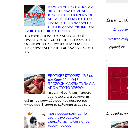
ΙΣΧΥΟΥΝ ΑΠΟΛΥΤΩΣ ΚΑΙ ΔΙΑ
ΒΙΟΥ ΟΙ ΠΑΛΑΙΕΣ ΜΠΛΕ
#ΤΑΥΤΟΤΗΤΕΣ! ΙΣΧΥΟΥΝ ΩΣ
Δεν υπ
ΑΠΟΔΕΙΚΤΙΚΟ ΤΑΥΤΟΤΗΤΑΣ
ΓΙΑ ΟΛΕΣ ΤΙΣ ΣΥΝΑΛΛΑΓΕΣ
ΣΤΗΝ #ΕΛΛΑΔΑ, ΑΚΟΜΗ ΚΑΙ
Δημοσίευ
ΓΙΑ #ΠΤΗΣΕΙΣ #ΕΣΩΤΕΡΙΚΟΥ!
ΙΣΧΥΟΥΝ ΑΠΟΛΥΤΩΣ ΚΑΙ ΔΙΑ ΒΙΟΥ ΟΙ
Νεότερη ανά
ΠΑΛΑΙΕΣ ΜΠΛΕ #ΤΑΥΤΟΤΗΤΕΣ! ΙΣΧΥΟΥΝ
ΩΣ ΑΠΟΔΕΙΚΤΙΚΟ ΤΑΥΤΟΤΗΤΑΣ ΓΙΑ ΟΛΕΣ
Εγγραφή σε:
Σ
ΤΙΣ ΣΥΝΑΛΛΑΓΕΣ ΣΤΗΝ #ΕΛΛΑΔΑ, ΑΚΟΜΗ
ΚΑ...
.
-----------
ΕΡΩΤΙΚΕΣ ΙΣΤΟΡΙΕΣ... Σεξ με
τον Kουνιάδο - (+18 -
ΠΡΟΣΟΧΗ ΜΑΚΡΙΑ ΤΑ ΠΑΙΔΙΑ
ΑΠΟ ΑΥΤΟ ΤΟ ΑΡΘΡΟ)
Είμαι η Νίνα Κ. και η ερωτική
μου ιστορία έχει να κάνει με
σεξ με τον κουνιάδο μου, τον αδερφό του
άντρα μου! Πέρυσι το καλοκαίρι είχαμε έρ...
Τεστ προσωπικότητας: Το
Δημοφιλείς α
αγαπημένο σας Zώο
αποκαλύπτει πολλά για τον
χαρακτήρα σας