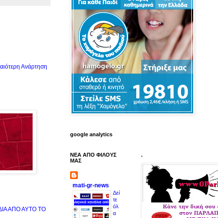
αιότερη Ανάρτηση
google analytics
ΝΕΑ ΑΠΟ ΦΙΛΟΥΣ
.
ΜΑΣ
mati-gr-news
Δεί
τε
όλ
ΙΔΙΑ ΑΠΟ ΑΥΤΟ ΤΟ
α