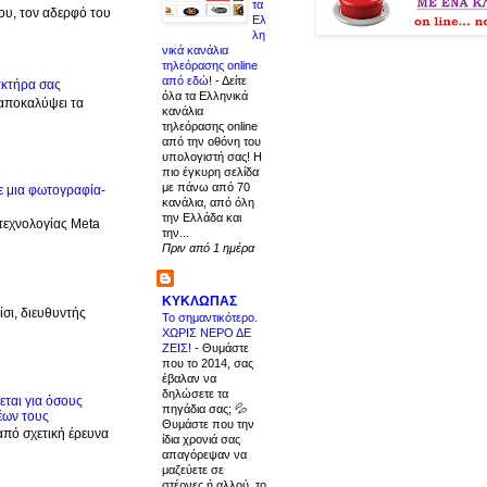
τα
μου, τον αδερφό του
Ελ
λη
νικά κανάλια
τηλεόρασης online
από εδώ!
-
Δείτε
ακτήρα σας
όλα τα Ελληνικά
 αποκαλύψει τα
κανάλια
τηλεόρασης online
από την οθόνη του
υπολογιστή σας! Η
πιο έγκυρη σελίδα
με πάνω από 70
ε μια φωτογραφία-
κανάλια, από όλη
την Ελλάδα και
 τεχνολογίας Meta
την...
Πριν από 1 ημέρα
ΚΥΚΛΩΠΑΣ
σι, διευθυντής
Το σημαντικότερο.
ΧΩΡΙΣ ΝΕΡΟ ΔΕ
ΖΕΙΣ!
-
Θυμάστε
που το 2014, σας
έβαλαν να
δηλώσετε τα
ται για όσους
πηγάδια σας; 💦
έων τους
Θυμάστε που την
από σχετική έρευνα
ίδια χρονιά σας
απαγόρεψαν να
μαζεύετε σε
στέρνες ή αλλού, το