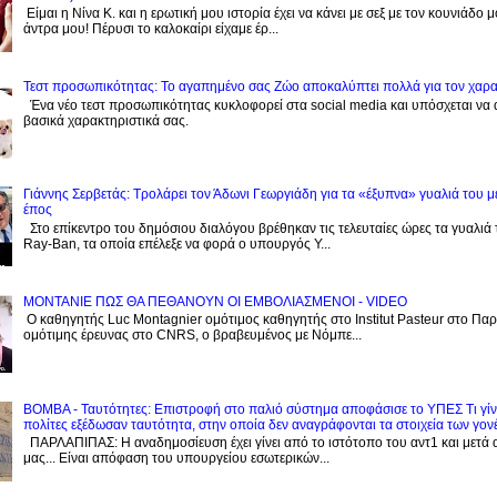
Είμαι η Νίνα Κ. και η ερωτική μου ιστορία έχει να κάνει με σεξ με τον κουνιάδο 
άντρα μου! Πέρυσι το καλοκαίρι είχαμε έρ...
Τεστ προσωπικότητας: Το αγαπημένο σας Zώο αποκαλύπτει πολλά για τον χαρ
Ένα νέο τεστ προσωπικότητας κυκλοφορεί στα social media και υπόσχεται να
βασικά χαρακτηριστικά σας.
Γιάννης Σερβετάς: Τρολάρει τον Άδωνι Γεωργιάδη για τα «έξυπνα» γυαλιά του μ
έπος
Στο επίκεντρο του δημόσιου διαλόγου βρέθηκαν τις τελευταίες ώρες τα γυαλιά
Ray-Ban, τα οποία επέλεξε να φορά ο υπουργός Υ...
ΜΟΝΤΑΝΙΕ ΠΩΣ ΘΑ ΠΕΘΑΝΟΥΝ ΟΙ ΕΜΒΟΛΙΑΣΜΕΝΟΙ - VIDEO
Ο καθηγητής Luc Montagnier ομότιμος καθηγητής στο Institut Pasteur στο Παρί
ομότιμης έρευνας στο CNRS, o βραβευμένος με Νόμπε...
BOMBA - Ταυτότητες: Eπιστροφή στο παλιό σύστημα αποφάσισε το ΥΠΕΣ Τι γίνε
πολίτες εξέδωσαν ταυτότητα, στην οποία δεν αναγράφονται τα στοιχεία των γον
ΠΑΡΛΑΠΙΠΑΣ: Η αναδημοσίευση έχει γίνει από το ιστότοπο του αντ1 και μετά 
μας... Είναι απόφαση του υπουργείου εσωτερικών...