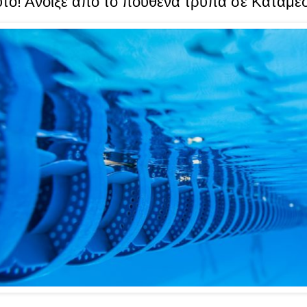
το! Άνοιξε από το πουθενά τρύπα σε Kατάμεσ