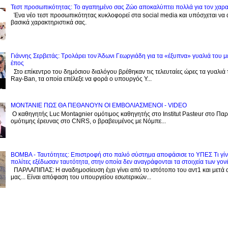
Τεστ προσωπικότητας: Το αγαπημένο σας Zώο αποκαλύπτει πολλά για τον χαρ
Ένα νέο τεστ προσωπικότητας κυκλοφορεί στα social media και υπόσχεται να
βασικά χαρακτηριστικά σας.
Γιάννης Σερβετάς: Τρολάρει τον Άδωνι Γεωργιάδη για τα «έξυπνα» γυαλιά του μ
έπος
Στο επίκεντρο του δημόσιου διαλόγου βρέθηκαν τις τελευταίες ώρες τα γυαλιά
Ray-Ban, τα οποία επέλεξε να φορά ο υπουργός Υ...
ΜΟΝΤΑΝΙΕ ΠΩΣ ΘΑ ΠΕΘΑΝΟΥΝ ΟΙ ΕΜΒΟΛΙΑΣΜΕΝΟΙ - VIDEO
Ο καθηγητής Luc Montagnier ομότιμος καθηγητής στο Institut Pasteur στο Παρί
ομότιμης έρευνας στο CNRS, o βραβευμένος με Νόμπε...
BOMBA - Ταυτότητες: Eπιστροφή στο παλιό σύστημα αποφάσισε το ΥΠΕΣ Τι γίνε
πολίτες εξέδωσαν ταυτότητα, στην οποία δεν αναγράφονται τα στοιχεία των γον
ΠΑΡΛΑΠΙΠΑΣ: Η αναδημοσίευση έχει γίνει από το ιστότοπο του αντ1 και μετά 
μας... Είναι απόφαση του υπουργείου εσωτερικών...