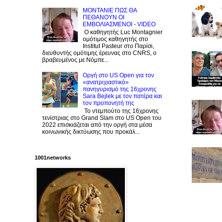
ΜΟΝΤΑΝΙΕ ΠΩΣ ΘΑ
ΠΕΘΑΝΟΥΝ ΟΙ
ΕΜΒΟΛΙΑΣΜΕΝΟΙ - VIDEO
Ο καθηγητής Luc Montagnier
ομότιμος καθηγητής στο
Institut Pasteur στο Παρίσι,
διευθυντής ομότιμης έρευνας στο CNRS, o
βραβευμένος με Νόμπε...
Οργή στο US Open για τον
«ανατριχιαστικό»
πανηγυρισμό της 16χρονης
Sara Bejlek με τον πατέρα και
τον προπονητή της
Το ντεμπούτο της 16χρονης
τενίστριας στο Grand Slam στο US Open του
2022 επισκιάζεται από την οργή στα μέσα
κοινωνικής δικτύωσης που προκάλ...
1001networks