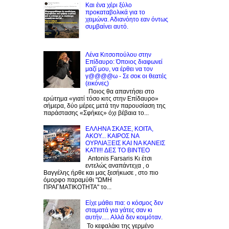
Και ένα χέρι ξύλο
προκαταβολικά για το
χειμώνα. Αδιανόητο εαν όντως
συμβαίνει αυτό.
Λένα Κιτσοπούλου στην
Επίδαυρο: Όποιος διαφωνεί
μαζί μου, να έρθει να τον
γ@@@@ω - Σε σοκ οι θεατές
(εικόνες)
Ποιος θα απαντήσει στο
ερώτημα «γιατί τόσο κιτς στην Επίδαυρο»
σήμερα, δύο μέρες μετά την παρουσίαση της
παράστασης «Σφήκες» όχι βέβαια το...
EΛΛΗΝΑ ΣΚΑΣΕ, ΚΟΙΤΑ,
ΑΚΟΥ... ΚΑΙΡΟΣ ΝΑ
ΟΥΡΛIAΞΕΙΣ ΚΑΙ ΝΑ ΚΑΝΕΙΣ
KATI!!! ΔΕΣ TO BINTEO
Antonis Farsaris Κι έτσι
εντελώς αναπάντεχα , ο
Βαγγέλης ήρθε και μας ξεσήκωσε , στο πιο
όμορφο παραμύθι "ΩΜΗ
ΠΡΑΓΜΑΤΙΚΟΤΗΤΑ" το...
Είχε μάθει πια: ο κόσμος δεν
σταματά για γάτες σαν κι
αυτήν..... Αλλά δεν κοιμόταν.
Το κεφαλάκι της γερμένο