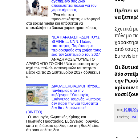
αγαπημένο σας Zώο
αποκαλύπτει πολλά για τον
Πρέπει ν
χαρακτήρα σας
Ένα νέο τεστ
να ξεπερ
προσωπικότητας κυκλοφορεί
στα social media και υπόσχεται να
Σχετικά μ
αποκαλύψει τα βασικά χαρακτηριστικά σας.
πόλεμο πο
NEA ΠΑΡΑΤΑΣΗ - ΔΕΝ ΤΟΥΣ
χαρακτηρι
ΒΓΑΙΝΕΙ.... CNN: Παλιές
ταυτότητες: Παράταση με
από τους 
περιορισμούς στη χρήση τους
έως τον Σεπτέμβριο του 2027
Eurovisio
ΑΝΑΔΗΜΟΣΙΕΥΟΥΜΕ ΤΟ
ΑΡΘΡΟ ΑΠΟ ΤΟ CNN ! Νέα παράταση στην
Οι δυτικ
ισχύ των παλιών αστυνομικών ταυτοτήτων
μέχρι και τις 25 Σεπτεμβρίου 2027 δόθηκε με
δύο σταθ
υ...
την Ρωσί
ΔΙΑΟΛΟΕΚΒΙΑΣΜΟΙ Tύπου...
κρίνουν 
πανδημίας από την
κοστίζου
κυβέρνηση! Υπουργός
Ευάγγελος Τουρνάς: «Όποιος
δεν πάρει την νέα ταυτότητα
δεν θα πληρώνεται»!
στις
10:58:00 
(BINTEO)
Ο υπουργός Κλιματικής Κρίσης και
Ετικέτες
ΕΙΔΗ
Πολιτικής Προστασίας, Ευάγγελος Τουρνάς,
κατά τη διάρκεια ομιλίας του στη Βουλή είπε
ότι όσοι πολίτες δεν...