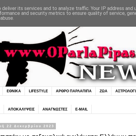
deliver its services and to analyze traffic. Your IP address and
formance and security metrics to ensure quality of service, ge
 abuse.
ΕΘΝΙΚΑ
LIFESTYLE
ΑΡΘΡΟ ΠΑΡΛΑΠΙΠΑ
ΖΩΑ
ΑΣΤΡΟΛΟΓ
ΑΠΟΚΑΛΥΨΕΙΣ
ΑΝΑΓΝΩΣΤΕΣ
E-MAIL
υή 22 Δεκεμβρίου 2023