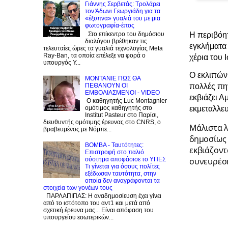
Γιάννης Σερβετάς: Τρολάρει
τον Άδωνι Γεωργιάδη για τα
«έξυπνα» γυαλιά του με μια
φωτογραφία-έπος
Η περιβόητ
Στο επίκεντρο του δημόσιου
διαλόγου βρέθηκαν τις
εγκλήματα 
τελευταίες ώρες τα γυαλιά τεχνολογίας Meta
Ray-Ban, τα οποία επέλεξε να φορά ο
χέρια του 
υπουργός Υ...
Ο εκλιπών
ΜΟΝΤΑΝΙΕ ΠΩΣ ΘΑ
ΠΕΘΑΝΟΥΝ ΟΙ
πολλές πηγ
ΕΜΒΟΛΙΑΣΜΕΝΟΙ - VIDEO
εκβιάζει Α
Ο καθηγητής Luc Montagnier
εκμεταλλε
ομότιμος καθηγητής στο
Institut Pasteur στο Παρίσι,
διευθυντής ομότιμης έρευνας στο CNRS, o
Μάλιστα λ
βραβευμένος με Νόμπε...
δημοσίως 
BOMBA - Ταυτότητες:
εκβιάζοντ
Eπιστροφή στο παλιό
σύστημα αποφάσισε το ΥΠΕΣ
συνευρέσε
Τι γίνεται για όσους πολίτες
εξέδωσαν ταυτότητα, στην
οποία δεν αναγράφονται τα
στοιχεία των γονέων τους
ΠΑΡΛΑΠΙΠΑΣ: Η αναδημοσίευση έχει γίνει
από το ιστότοπο του αντ1 και μετά από
σχετική έρευνα μας... Είναι απόφαση του
υπουργείου εσωτερικών...