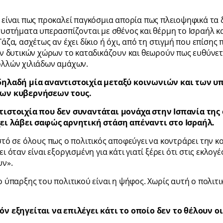
 είναι πως προκαλεί παγκόσμια απορία πως πλειοψηφικά τα 
συστήματα υπερασπίζονται με σθένος και θέρμη το Ισραήλ κα
Γάζα, ασχέτως αν έχει δίκιο ή όχι, από τη στιγμή που επίσης
ων δυτικών χώρων το καταδικάζουν και θεωρούν πως ευθύνετα
λλών χιλιάδων αμάχων.
δηλαδή μία αναντιστοιχία μεταξύ κοινωνιών και των υ
ων κυβερνήσεων τους.
τιστοιχία που δεν συναντάται μονάχα στην Ισπανία της 
χει λάβει σαφώς αρνητική στάση απέναντι στο Ισραήλ.
στό σε όλους πως ο πολιτικός αποφεύγει να κοντράρει την κ
ι όταν είναι εξοργισμένη για κάτι γιατί ξέρει ότι στις εκλογέ
υν».
ο ύπαρξης του πολιτικού είναι η ψήφος. Χωρίς αυτή ο πολιτι
όν εξηγείται να επιλέγει κάτι το οποίο δεν το θέλουν 