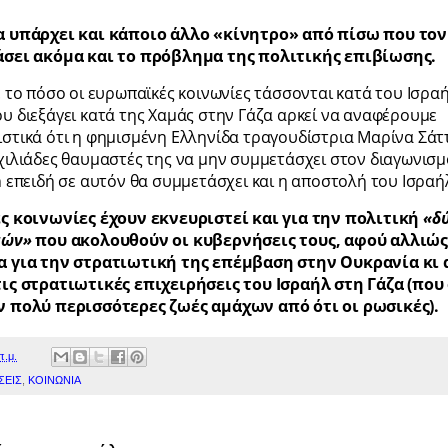
α υπάρχει και κάποιο άλλο «κίνητρο» από πίσω που τον
άσει ακόμα και το πρόβλημα της πολιτικής επιβίωσης.
ε το πόσο οι ευρωπαϊκές κοινωνίες τάσσονται κατά του Ισρα
υ διεξάγει κατά της Χαμάς στην Γάζα αρκεί να αναφέρουμε
στικά ότι η φημισμένη Ελληνίδα τραγουδίστρια Μαρίνα Σάττι
χιλιάδες θαυμαστές της να μην συμμετάσχει στον διαγωνισμ
n επειδή σε αυτόν θα συμμετάσχει και η αποστολή του Ισραή
ές κοινωνίες έχουν εκνευριστεί και για την πολιτική
«δ
μών»
που ακολουθούν οι κυβερνήσεις τους, αφού αλλιώς
α για την στρατιωτική της επέμβαση στην Ουκρανία κι
τις στρατιωτικές επιχειρήσεις του Ισραήλ στη Γάζα (πο
ν πολύ περισσότερες ζωές αμάχων από ότι οι ρωσικές).
π.μ.
ΣΕΙΣ
,
ΚΟΙΝΩΝΙΑ