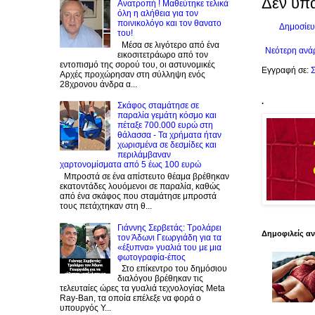
Δεν υπ
Ανατροπή ! Mαθεύτηκε τελικά
όλη η αλήθεια για τον
ποινικολόγο και τον θανατο
Δημοσίευ
του!
Μέσα σε λιγότερο από ένα
Νεότερη ανά
εικοσιτετράωρο από τον
εντοπισμό της σορού του, οι αστυνομικές
Εγγραφή σε:
Σ
Αρχές προχώρησαν στη σύλληψη ενός
28χρονου άνδρα α...
.
Σκάφος σταμάτησε σε
παραλία γεμάτη κόσμο και
πέταξε 700.000 ευρώ στη
θάλασσα - Τα χρήματα ήταν
χωρισμένα σε δεσμίδες και
περιλάμβαναν
χαρτονομίσματα από 5 έως 100 ευρώ
Μπροστά σε ένα απίστευτο θέαμα βρέθηκαν
εκατοντάδες λουόμενοι σε παραλία, καθώς
από ένα σκάφος που σταμάτησε μπροστά
τους πετάχτηκαν στη θ...
Γιάννης Σερβετάς: Τρολάρει
Δημοφιλείς α
τον Άδωνι Γεωργιάδη για τα
«έξυπνα» γυαλιά του με μια
φωτογραφία-έπος
Στο επίκεντρο του δημόσιου
διαλόγου βρέθηκαν τις
τελευταίες ώρες τα γυαλιά τεχνολογίας Meta
Ray-Ban, τα οποία επέλεξε να φορά ο
υπουργός Υ...