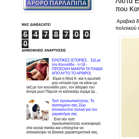
Λίστα Ε
που Kαθ
Αραβικά δί
ΜΑΣ ΔΙΑΒΑΣΑΤΕ!
πολιτικού 
6
4
7
8
7
0
0
0
ΔΗΜΟΦΙΛΕΙΣ ΑΝΑΡΤΗΣΕΙΣ
ΕΡΩΤΙΚΕΣ ΙΣΤΟΡΙΕΣ... Σεξ με
τον Kουνιάδο - (+18 -
ΠΡΟΣΟΧΗ ΜΑΚΡΙΑ ΤΑ ΠΑΙΔΙΑ
ΑΠΟ ΑΥΤΟ ΤΟ ΑΡΘΡΟ)
Είμαι η Νίνα Κ. και η ερωτική
μου ιστορία έχει να κάνει με
σεξ με τον κουνιάδο μου, τον αδερφό του
άντρα μου! Πέρυσι το καλοκαίρι είχαμε έρ...
Τεστ προσωπικότητας: Το
αγαπημένο σας Zώο
αποκαλύπτει πολλά για τον
χαρακτήρα σας
Ένα νέο τεστ
προσωπικότητας κυκλοφορεί
στα social media και υπόσχεται να
αποκαλύψει τα βασικά χαρακτηριστικά σας.