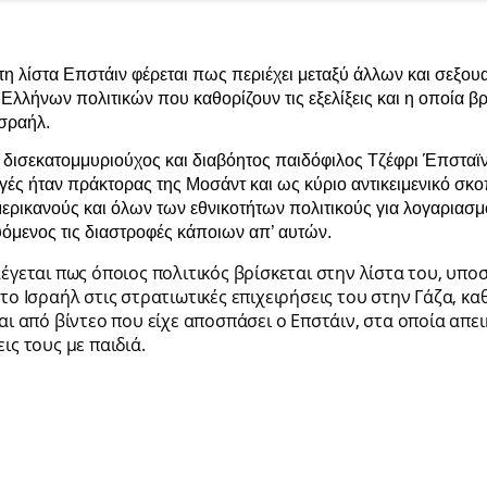
η λίστα Επστάιν φέρεται πως περιέχει μεταξύ άλλων και σεξου
Ελλήνων πολιτικών που καθορίζουν τις εξελίξεις και η οποία βρ
Ισραήλ.
 δισεκατομμυριούχος και διαβόητος παιδόφιλος Τζέφρι Έπστα
ές ήταν πράκτορας της Μοσάντ και ως κύριο αντικειμενικό σκο
μερικανούς και όλων των εθνικοτήτων πολιτικούς για λογαριασμ
υόμενος τις διαστροφές κάποιων απ’ αυτών.
έγεται πως όποιος πολιτικός βρίσκεται στην λίστα του, υποσ
το Ισραήλ στις στρατιωτικές επιχειρήσεις του στην Γάζα, κα
αι από βίντεο που είχε αποσπάσει ο Επστάιν, στα οποία απει
ις τους με παιδιά.