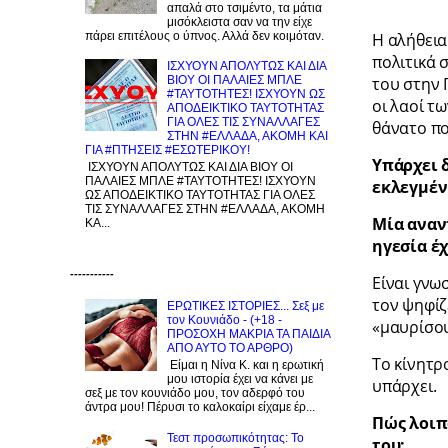
απαλά στο τσιμέντο, τα μάτια
μισόκλειστα σαν να την είχε
πάρει επιτέλους ο ύπνος. Αλλά δεν κοιμόταν.
Η αλήθεια
πολιτικά 
ΙΣΧΥΟΥΝ ΑΠΟΛΥΤΩΣ ΚΑΙ ΔΙΑ
του στην 
ΒΙΟΥ ΟΙ ΠΑΛΑΙΕΣ ΜΠΛΕ
#ΤΑΥΤΟΤΗΤΕΣ! ΙΣΧΥΟΥΝ ΩΣ
οι λαοί τ
ΑΠΟΔΕΙΚΤΙΚΟ ΤΑΥΤΟΤΗΤΑΣ
ΓΙΑ ΟΛΕΣ ΤΙΣ ΣΥΝΑΛΛΑΓΕΣ
θάνατο πο
ΣΤΗΝ #ΕΛΛΑΔΑ, ΑΚΟΜΗ ΚΑΙ
ΓΙΑ #ΠΤΗΣΕΙΣ #ΕΣΩΤΕΡΙΚΟΥ!
Υπάρχει 
ΙΣΧΥΟΥΝ ΑΠΟΛΥΤΩΣ ΚΑΙ ΔΙΑ ΒΙΟΥ ΟΙ
ΠΑΛΑΙΕΣ ΜΠΛΕ #ΤΑΥΤΟΤΗΤΕΣ! ΙΣΧΥΟΥΝ
εκλεγμέν
ΩΣ ΑΠΟΔΕΙΚΤΙΚΟ ΤΑΥΤΟΤΗΤΑΣ ΓΙΑ ΟΛΕΣ
ΤΙΣ ΣΥΝΑΛΛΑΓΕΣ ΣΤΗΝ #ΕΛΛΑΔΑ, ΑΚΟΜΗ
Μία αναν
ΚΑ...
ηγεσία έ
-----------
Είναι γνω
τον ψηφίζε
ΕΡΩΤΙΚΕΣ ΙΣΤΟΡΙΕΣ... Σεξ με
τον Kουνιάδο - (+18 -
«μαυρίσο
ΠΡΟΣΟΧΗ ΜΑΚΡΙΑ ΤΑ ΠΑΙΔΙΑ
ΑΠΟ ΑΥΤΟ ΤΟ ΑΡΘΡΟ)
Το κίνητρ
Είμαι η Νίνα Κ. και η ερωτική
μου ιστορία έχει να κάνει με
υπάρχει.
σεξ με τον κουνιάδο μου, τον αδερφό του
άντρα μου! Πέρυσι το καλοκαίρι είχαμε έρ...
Πώς λοιπ
Τεστ προσωπικότητας: Το
του;