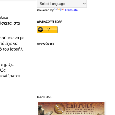
Powered by
Translate
αλικά
ΔΙΑΒΑΖΟΥΝ ΤΩΡΑ!
ίσκεται στα
ϊν σύμφωνα με
πό είχε να
Αναγνώστες
ό του Ισραήλ,
τηρίζει
θώς
κονίζονται
Ε.ΔΗ.Π.Η.Τ.