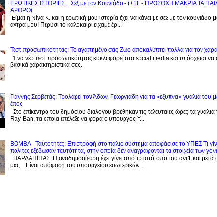
ΕΡΩΤΙΚΕΣ ΙΣΤΟΡΙΕΣ... Σεξ με τον Kουνιάδο - (+18 - ΠΡΟΣΟΧΗ ΜΑΚΡΙΑ ΤΑ ΠΑ
ΑΡΘΡΟ)
Είμαι η Νίνα Κ. και η ερωτική μου ιστορία έχει να κάνει με σεξ με τον κουνιάδο 
άντρα μου! Πέρυσι το καλοκαίρι είχαμε έρ...
Τεστ προσωπικότητας: Το αγαπημένο σας Zώο αποκαλύπτει πολλά για τον χαρ
Ένα νέο τεστ προσωπικότητας κυκλοφορεί στα social media και υπόσχεται να
βασικά χαρακτηριστικά σας.
Γιάννης Σερβετάς: Τρολάρει τον Άδωνι Γεωργιάδη για τα «έξυπνα» γυαλιά του μ
έπος
Στο επίκεντρο του δημόσιου διαλόγου βρέθηκαν τις τελευταίες ώρες τα γυαλιά
Ray-Ban, τα οποία επέλεξε να φορά ο υπουργός Υ...
BOMBA - Ταυτότητες: Eπιστροφή στο παλιό σύστημα αποφάσισε το ΥΠΕΣ Τι γίνε
πολίτες εξέδωσαν ταυτότητα, στην οποία δεν αναγράφονται τα στοιχεία των γον
ΠΑΡΛΑΠΙΠΑΣ: Η αναδημοσίευση έχει γίνει από το ιστότοπο του αντ1 και μετά 
μας... Είναι απόφαση του υπουργείου εσωτερικών...