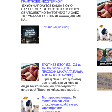
ΓΙΑ #ΠΤΗΣΕΙΣ #ΕΣΩΤΕΡΙΚΟΥ!
ΙΣΧΥΟΥΝ ΑΠΟΛΥΤΩΣ ΚΑΙ ΔΙΑ ΒΙΟΥ ΟΙ
ΠΑΛΑΙΕΣ ΜΠΛΕ #ΤΑΥΤΟΤΗΤΕΣ! ΙΣΧΥΟΥΝ
ΩΣ ΑΠΟΔΕΙΚΤΙΚΟ ΤΑΥΤΟΤΗΤΑΣ ΓΙΑ ΟΛΕΣ
ΤΙΣ ΣΥΝΑΛΛΑΓΕΣ ΣΤΗΝ #ΕΛΛΑΔΑ, ΑΚΟΜΗ
ΚΑ...
Εσύ πια λες να είναι;
-----------
ΕΡΩΤΙΚΕΣ ΙΣΤΟΡΙΕΣ... Σεξ με
τον Kουνιάδο - (+18 -
ΠΡΟΣΟΧΗ ΜΑΚΡΙΑ ΤΑ ΠΑΙΔΙΑ
ΑΠΟ ΑΥΤΟ ΤΟ ΑΡΘΡΟ)
Είμαι η Νίνα Κ. και η ερωτική
μου ιστορία έχει να κάνει με
σεξ με τον κουνιάδο μου, τον αδερφό του
άντρα μου! Πέρυσι το καλοκαίρι είχαμε έρ...
Τεστ προσωπικότητας: Το
αγαπημένο σας Zώο
αποκαλύπτει πολλά για τον
χαρακτήρα σας