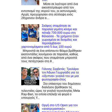
Μέσα σε λιγότερο από ένα
εικοσιτετράωρο από τον
εντοπισμό της σορού του, οι αστυνομικές
Αρχές προχώρησαν στη σύλληψη ενός
28χρονου άνδρα α...
Σκάφος σταμάτησε σε
παραλία γεμάτη κόσμο και
πέταξε 700.000 ευρώ στη
θάλασσα - Τα χρήματα ήταν
χωρισμένα σε δεσμίδες και
περιλάμβαναν
χαρτονομίσματα από 5 έως 100 ευρώ
Μπροστά σε ένα απίστευτο θέαμα βρέθηκαν
εκατοντάδες λουόμενοι σε παραλία, καθώς
από ένα σκάφος που σταμάτησε μπροστά
τους πετάχτηκαν στη θ...
Γιάννης Σερβετάς: Τρολάρει
τον Άδωνι Γεωργιάδη για τα
«έξυπνα» γυαλιά του με μια
φωτογραφία-έπος
Στο επίκεντρο του δημόσιου
διαλόγου βρέθηκαν τις
τελευταίες ώρες τα γυαλιά τεχνολογίας Meta
Ray-Ban, τα οποία επέλεξε να φορά ο
υπουργός Υ...
Οργή στο US Open για τον
«ανατριχιαστικό»