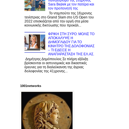
πανηγυρισμό της 16χρονης
Sara Bejlek με τον πατέρα και
τον προπονητή της
Το ντεμπούτο της 16χρονης
τενίστριας στο Grand Slam στο US Open του
2022 επισκιάζεται από την οργή στα μέσα
κοινωνικής δικτύωσης που προκάλ...
ΦΡΙΚΗ ΣΤΗ ΣΥΡΟ: ΜΟΛΙΣ TO
ΑΠΟΚΑΛΥΨΕ Η
ΔΗΜΟΓΛΙΔΟΥ ΓΙΑ ΤΟ
KINΗΤΡΟ ΤΗΣ ΔΟΛΟΦΟΝΙΑΣ
– ΤΙ ΕΔΕΙΞΕ Η
ΑΝΑΠΑΡΑΣΤΑΣΗ ΤΗΣ ΕΛ.ΑΣ.
Δημήτρης Δημόπουλος Σε πλήρη εξέλιξη
βρίσκονται οι αστυνομικές και δικαστικές
έρευνες για τη διαλεύκανση της άγριας
δολοφονίας της 41χρονης...
1001networks