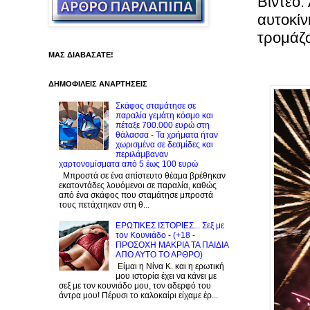
Βίντεο
αυτοκίν
τρομάζ
ΜΑΣ ΔΙΑΒΑΣΑΤΕ!
ΔΗΜΟΦΙΛΕΙΣ ΑΝΑΡΤΗΣΕΙΣ
Σκάφος σταμάτησε σε
παραλία γεμάτη κόσμο και
πέταξε 700.000 ευρώ στη
θάλασσα - Τα χρήματα ήταν
χωρισμένα σε δεσμίδες και
περιλάμβαναν
χαρτονομίσματα από 5 έως 100 ευρώ
Μπροστά σε ένα απίστευτο θέαμα βρέθηκαν
εκατοντάδες λουόμενοι σε παραλία, καθώς
από ένα σκάφος που σταμάτησε μπροστά
τους πετάχτηκαν στη θ...
ΕΡΩΤΙΚΕΣ ΙΣΤΟΡΙΕΣ... Σεξ με
τον Kουνιάδο - (+18 -
ΠΡΟΣΟΧΗ ΜΑΚΡΙΑ ΤΑ ΠΑΙΔΙΑ
ΑΠΟ ΑΥΤΟ ΤΟ ΑΡΘΡΟ)
Είμαι η Νίνα Κ. και η ερωτική
μου ιστορία έχει να κάνει με
σεξ με τον κουνιάδο μου, τον αδερφό του
άντρα μου! Πέρυσι το καλοκαίρι είχαμε έρ...