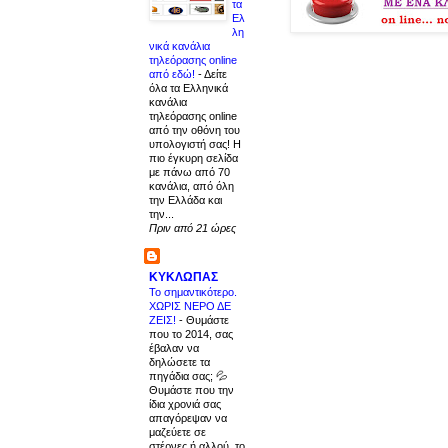
τα
Ελ
λη
νικά κανάλια
τηλεόρασης online
από εδώ!
-
Δείτε
όλα τα Ελληνικά
κανάλια
τηλεόρασης online
από την οθόνη του
υπολογιστή σας! Η
πιο έγκυρη σελίδα
με πάνω από 70
κανάλια, από όλη
την Ελλάδα και
την...
Πριν από 21 ώρες
ΚΥΚΛΩΠΑΣ
Το σημαντικότερο.
ΧΩΡΙΣ ΝΕΡΟ ΔΕ
ΖΕΙΣ!
-
Θυμάστε
που το 2014, σας
έβαλαν να
δηλώσετε τα
πηγάδια σας; 💦
Θυμάστε που την
ίδια χρονιά σας
απαγόρεψαν να
μαζεύετε σε
στέρνες ή αλλού, το