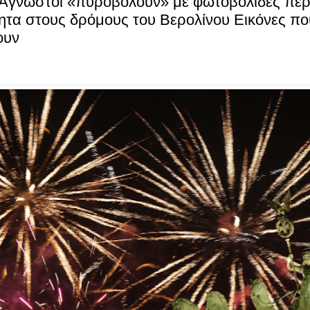
: Άγνωστοι «πυροβολούν» με φωτοβολίδες πε
ητα στους δρόμους του Bερολίνου Εικόνες πο
ουν