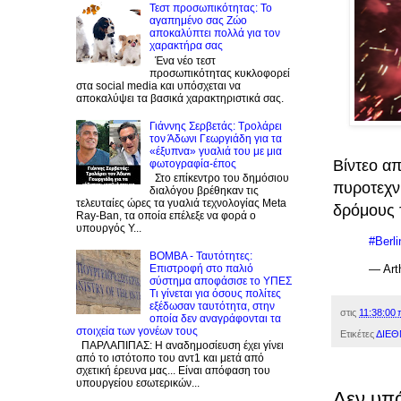
Τεστ προσωπικότητας: Το
αγαπημένο σας Zώο
αποκαλύπτει πολλά για τον
χαρακτήρα σας
Ένα νέο τεστ
προσωπικότητας κυκλοφορεί
στα social media και υπόσχεται να
αποκαλύψει τα βασικά χαρακτηριστικά σας.
Γιάννης Σερβετάς: Τρολάρει
τον Άδωνι Γεωργιάδη για τα
«έξυπνα» γυαλιά του με μια
Βίντεο α
φωτογραφία-έπος
Στο επίκεντρο του δημόσιου
πυροτεχν
διαλόγου βρέθηκαν τις
τελευταίες ώρες τα γυαλιά τεχνολογίας Meta
δρόμους 
Ray-Ban, τα οποία επέλεξε να φορά ο
υπουργός Υ...
#Berli
BOMBA - Ταυτότητες:
Eπιστροφή στο παλιό
— Art
σύστημα αποφάσισε το ΥΠΕΣ
Τι γίνεται για όσους πολίτες
εξέδωσαν ταυτότητα, στην
στις
11:38:00 
οποία δεν αναγράφονται τα
στοιχεία των γονέων τους
Ετικέτες
ΔΙΕΘ
ΠΑΡΛΑΠΙΠΑΣ: Η αναδημοσίευση έχει γίνει
από το ιστότοπο του αντ1 και μετά από
σχετική έρευνα μας... Είναι απόφαση του
υπουργείου εσωτερικών...
Δεν υπ