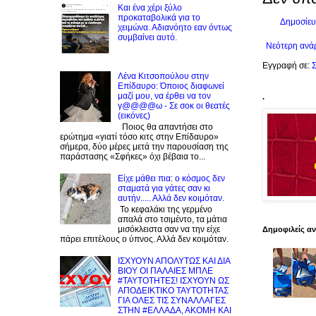
Και ένα χέρι ξύλο
προκαταβολικά για το
Δημοσίευ
χειμώνα. Αδιανόητο εαν όντως
συμβαίνει αυτό.
Νεότερη ανά
Εγγραφή σε:
Σ
Λένα Κιτσοπούλου στην
Επίδαυρο: Όποιος διαφωνεί
μαζί μου, να έρθει να τον
.
γ@@@@ω - Σε σοκ οι θεατές
(εικόνες)
Ποιος θα απαντήσει στο
ερώτημα «γιατί τόσο κιτς στην Επίδαυρο»
σήμερα, δύο μέρες μετά την παρουσίαση της
παράστασης «Σφήκες» όχι βέβαια το...
Είχε μάθει πια: ο κόσμος δεν
σταματά για γάτες σαν κι
αυτήν..... Αλλά δεν κοιμόταν.
Το κεφαλάκι της γερμένο
απαλά στο τσιμέντο, τα μάτια
μισόκλειστα σαν να την είχε
Δημοφιλείς α
πάρει επιτέλους ο ύπνος. Αλλά δεν κοιμόταν.
ΙΣΧΥΟΥΝ ΑΠΟΛΥΤΩΣ ΚΑΙ ΔΙΑ
ΒΙΟΥ ΟΙ ΠΑΛΑΙΕΣ ΜΠΛΕ
#ΤΑΥΤΟΤΗΤΕΣ! ΙΣΧΥΟΥΝ ΩΣ
ΑΠΟΔΕΙΚΤΙΚΟ ΤΑΥΤΟΤΗΤΑΣ
ΓΙΑ ΟΛΕΣ ΤΙΣ ΣΥΝΑΛΛΑΓΕΣ
ΣΤΗΝ #ΕΛΛΑΔΑ, ΑΚΟΜΗ ΚΑΙ