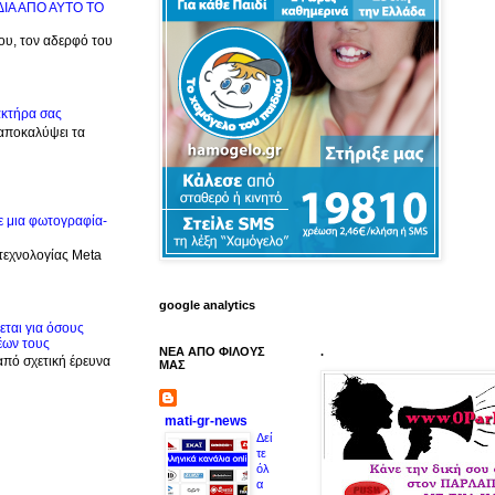
ΙΔΙΑ ΑΠΟ ΑΥΤΟ ΤΟ
μου, τον αδερφό του
ακτήρα σας
 αποκαλύψει τα
ε μια φωτογραφία-
 τεχνολογίας Meta
google analytics
ται για όσους
έων τους
ΝΕΑ ΑΠΟ ΦΙΛΟΥΣ
.
από σχετική έρευνα
ΜΑΣ
mati-gr-news
Δεί
τε
όλ
α