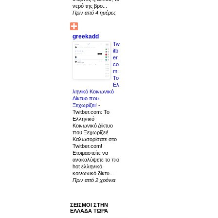
νερό της βρο...
Πριν από 4 ημέρες
greekadd
Tw
itb
er.
co
m:
Το
Ελ
ληνικό Κοινωνικό
Δίκτυο που
Ξεχωρίζει!
-
Twitber.com: Το
Ελληνικό
Κοινωνικό Δίκτυο
που Ξεχωρίζει!
Καλωσορίσατε στο
Twitber.com!
Ετοιμαστείτε να
ανακαλύψετε το πιο
hot ελληνικό
κοινωνικό δίκτυ...
Πριν από 2 χρόνια
ΣΕΙΣΜΟΙ ΣΤΗΝ
ΕΛΛΑΔΑ ΤΩΡΑ