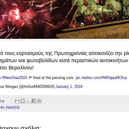
πό τους εορτασμούς της Πρωτοχρονιάς απεικονίζει την ρ
ημάτων και φωτοβολίδων κατά περαστικών αυτοκινήτων
του Βερολίνου!
n
#NewYear2024
🎆 fired at the passing cars.
pic.twitter.com/HWDqquMOGq
hur Morgan (@ArthurM40330824)
January 1, 2024
π.μ.
ΝΗ
,
ΕΙΔΗΣΕΙΣ
άρχουν σχόλια: