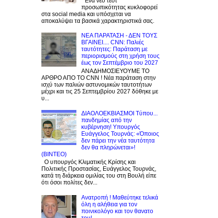
Ένα νέο τεστ
προσωπικότητας κυκλοφορεί
στα social media και υπόσχεται να
αποκαλύψει τα βασικά χαρακτηριστικά σας.
NEA ΠΑΡΑΤΑΣΗ - ΔΕΝ ΤΟΥΣ
ΒΓΑΙΝΕΙ.... CNN: Παλιές
ταυτότητες: Παράταση με
περιορισμούς στη χρήση τους
έως τον Σεπτέμβριο του 2027
ΑΝΑΔΗΜΟΣΙΕΥΟΥΜΕ ΤΟ
ΑΡΘΡΟ ΑΠΟ ΤΟ CNN ! Νέα παράταση στην
ισχύ των παλιών αστυνομικών ταυτοτήτων
μέχρι και τις 25 Σεπτεμβρίου 2027 δόθηκε με
υ...
ΔΙΑΟΛΟΕΚΒΙΑΣΜΟΙ Tύπου...
πανδημίας από την
κυβέρνηση! Υπουργός
Ευάγγελος Τουρνάς: «Όποιος
δεν πάρει την νέα ταυτότητα
δεν θα πληρώνεται»!
(BINTEO)
Ο υπουργός Κλιματικής Κρίσης και
Πολιτικής Προστασίας, Ευάγγελος Τουρνάς,
κατά τη διάρκεια ομιλίας του στη Βουλή είπε
ότι όσοι πολίτες δεν...
Ανατροπή ! Mαθεύτηκε τελικά
όλη η αλήθεια για τον
ποινικολόγο και τον θανατο
του!