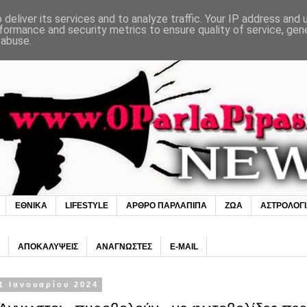
deliver its services and to analyze traffic. Your IP address and
formance and security metrics to ensure quality of service, ge
 abuse.
ΕΘΝΙΚΑ
LIFESTYLE
ΑΡΘΡΟ ΠΑΡΛΑΠΙΠΑ
ΖΩΑ
ΑΣΤΡΟΛΟΓ
ΑΠΟΚΑΛΥΨΕΙΣ
ΑΝΑΓΝΩΣΤΕΣ
E-MAIL
1 Ιανουαρίου 2024