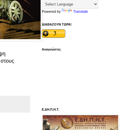
Powered by
Translate
ΔΙΑΒΑΖΟΥΝ ΤΩΡΑ!
Αναγνώστες
ίψη
 στους
Ε.ΔΗ.Π.Η.Τ.