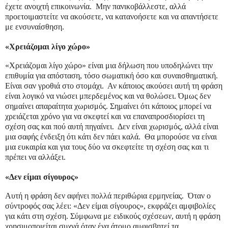
έχετε ανοιχτή επικοινωνία. Μην πανικοβάλλεστε, αλλά
προετοιμαστείτε να ακούσετε, να κατανοήσετε και να απαντήσετε
με ενσυναίσθηση.
«Χρειάζομαι λίγο χώρο»
«Χρειάζομαι λίγο χώρο» είναι μια δήλωση που υποδηλώνει την
επιθυμία για απόσταση, τόσο σωματική όσο και συναισθηματική.
Είναι σαν γροθιά στο στομάχι. Αν κάποιος ακούσει αυτή τη φράση
είναι λογικό να νιώσει μπερδεμένος και να θολώσει. Όμως δεν
σημαίνει απαραίτητα χωρισμός. Σημαίνει ότι κάποιος μπορεί να
χρειάζεται χρόνο για να σκεφτεί και να επαναπροσδιορίσει τη
σχέση σας και πού αυτή πηγαίνει. Δεν είναι χωρισμός, αλλά είναι
μια σαφής ένδειξη ότι κάτι δεν πάει καλά. Θα μπορούσε να είναι
μια ευκαιρία και για τους δύο να σκεφτείτε τη σχέση σας και τι
πρέπει να αλλάξει.
«Δεν είμαι σίγουρος»
Αυτή η φράση δεν αφήνει πολλά περιθώρια ερμηνείας. Όταν ο
σύντροφός σας λέει: «Δεν είμαι σίγουρος», εκφράζει αμφιβολίες
για κάτι στη σχέση. Σύμφωνα με ειδικούς σχέσεων, αυτή η φράση
χρησιμοποιείται συχνά όταν ένα άτομο αμφισβητεί τα