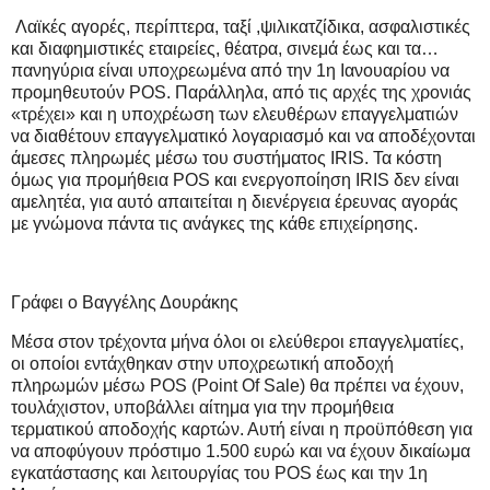
Λαϊκές αγορές, περίπτερα, ταξί ,ψιλικατζίδικα, ασφαλιστικές
και διαφημιστικές εταιρείες, θέατρα, σινεμά έως και τα…
πανηγύρια είναι υποχρεωμένα από την 1η Ιανουαρίου να
προμηθευτούν POS.
Παράλληλα, από τις αρχές της χρονιάς
«τρέχει» και η υποχρέωση των ελευθέρων επαγγελματιών
να διαθέτουν επαγγελματικό λογαριασμό και να αποδέχονται
άμεσες πληρωμές μέσω του συστήματος IRIS. Τα κόστη
όμως για προμήθεια POS και ενεργοποίηση IRIS δεν είναι
αμελητέα, για αυτό απαιτείται η διενέργεια έρευνας αγοράς
με γνώμονα πάντα τις ανάγκες της κάθε επιχείρησης.
Γράφει ο Βαγγέλης Δουράκης
Μέσα στον τρέχοντα μήνα όλοι οι ελεύθεροι επαγγελματίες,
οι οποίοι εντάχθηκαν στην υποχρεωτική αποδοχή
πληρωμών μέσω POS (Point Of Sale) θα πρέπει να έχουν,
τουλάχιστον, υποβάλλει αίτημα για την προμήθεια
τερματικού αποδοχής καρτών. Αυτή είναι η προϋπόθεση για
να αποφύγουν πρόστιμο 1.500 ευρώ και να έχουν δικαίωμα
εγκατάστασης και λειτουργίας του POS έως και την 1η