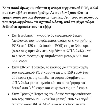
Σε τι ποσά όμως κυμαίνεται η αγορά τερματικού
POS
, αλλά
και των εξόδων υποστήριξης; Αν και δεν έχουν όλα τα
χρηματοπιστωτικά ιδρύματα «ανανεώσει» τους καταλόγους
που περιλαμβάνουν τα σχετικά κόστη, από τα μέχρι τώρα
δεδομένα προκύπτουν τα εξής:
Στη Eurobank, η αγορά ενός τερματικού ξεκινά
(αναλόγως του προγράμματος απόκτησης και χρήσης
POS) από 129 ευρώ (mobile POS) έως τα 344 ευρώ
(σ.σ.: στις τιμές δεν περιλαμβάνεται ΦΠΑ 24%), ενώ
τα έξοδα υποστήριξης κυμαίνονται μεταξύ 6,90 και
8,90 ευρώ.
Στην Εθνική Τράπεζα, το κόστος για την απόκτηση
του τερματικού POS κυμαίνεται από 159 ευρώ έως
269 ευρώ (χωρίς και εδώ να συμπεριλαμβάνεται
ΦΠΑ 24%) με το μηνιαίο κόστος συντήρησης να
ξεκινά από 3,50 ευρώ και να φτάνει ως και 7 ευρώ.
Στην Τράπεζα Πειραιώς, το κόστος για την απόκτηση
του τερματικού POS κινείται μεταξύ 200-250 ευρώ
(επίσης χωρίς ΦΠΑ 24%), ενώ το κόστος για την