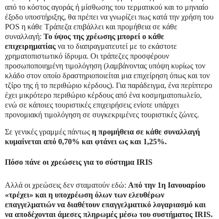
από το κόστος αγοράς ή μίσθωσης του τερματικού και το μηνιαίο
έξοδο υποστήριξης, θα πρέπει να γνωρίζει πως κατά την χρήση του
POS η κάθε Τράπεζα επιβάλλει και προμήθεια σε κάθε
συναλλαγή:
Το ύψος της χρέωσης μπορεί ο κάθε
επιχειρηματίας
να το διαπραγματευτεί με το εκάστοτε
χρηματοπιστωτικό ίδρυμα. Οι τράπεζες προσφέρουν
προσωποποιημένη τιμολόγηση (λαμβάνοντας υπόψη κυρίως τον
κλάδο στον οποίο δραστηριοποιείται μια επιχείρηση όπως και τον
τζίρο της ή το περιθώριο κέρδους). Για παράδειγμα, ένα περίπτερο
έχει μικρότερο περιθώριο κέρδους από ένα κοσμηματοπωλείο,
ενώ σε κάποιες τουριστικές επιχειρήσεις ενίοτε υπάρχει
προνομιακή τιμολόγηση σε συγκεκριμένες τουριστικές ζώνες.
Σε γενικές γραμμές πάντως
η προμήθεια σε κάθε συναλλαγή
κυμαίνεται από 0,70% και φτάνει ως και 1,25%.
Πόσο πάνε οι χρεώσεις για το σύστημα
IRIS
Αλλά οι χρεώσεις δεν σταματούν εδώ:
Από την 1η Ιανουαρίου
«τρέχει» και η υποχρέωση όλων των ελευθέρων
επαγγελματιών να διαθέτουν επαγγελματικό λογαριασμό και
να αποδέχονται άμεσες πληρωμές μέσω του συστήματος
IRIS
.