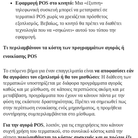
Εφαρμογή
POS
στο κινητό
:
Μια «έξυπνη»
τηλεφωνική συσκευή μπορεί να μετατραπεί σε
τερματικό POS χωρίς να χρειάζεται πρόσθετος
εξοπλισμός. Βεβαίως, το κινητό θα πρέπει να διαθέτει
τεχνολογία που να «σηκώνει» αυτού του τύπου την
εφαρμογή.
Τι περιλαμβάνουν τα κόστη των προγραμμάτων αγοράς ή
ενοικίασης
POS
Το επόμενο βήμα για έναν επαγγελματία είναι
να αποφασίσει εάν
θα αγοράσει τον εξοπλισμό ή θα τον μισθώσει
: Η διάθεση των
τερµατικών υποστηρίζεται µε διάφορα προγράµματα αγοράς
καθώς και µε μίσθωση, σε κάποιες περιπτώσεις ακόμη και με
μεταβίβαση, προγράμματα που έχουν να κάνουν πάντα με την
φύση της εκάστοτε δραστηριότητας. Πρέπει να σημειωθεί πως
στην περίπτωση ενοικίασης ενός μηχανήματος, η προμήθεια
συντήρησης συμπεριλαμβάνεται στο μίσθωμα.
Για την αγορά POS
, λοιπόν, για τις επιχειρήσεις που κάνουν
συχνή χρήση του τερµατικού, στο συνολικό κόστος κατά την
αίτηση
περιλαµβάνεται το κόστος συσκευής και οι πρώτοι έξι