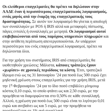
Οι ελεύθεροι επαγγελματίες θα πρέπει να δηλώσουν στην
ΑΑΔΕ έναν ή περισσότερους επαγγελματικούς λογαριασμούς,
εντός μηνός από την έναρξη της επαγγελματικής τους
δραστηριότητας.
Σε αυτόν τον λογαριασμό θα γίνεται η αποδοχή
των συναλλαγών με POS ή IRIS αλλά και μεταφορές πίστωσης,
πάγιες εντολές ή συναλλαγές με μετρητά.
Οι λογαριασμοί αυτοί
επιβεβαιώνονται από τους παρόχους υπηρεσιών πληρωμών
και
στην αντίθετη περίπτωση απενεργοποιούνται. Αν υπάρχουν
περισσότεροι του ενός επαγγελματικοί λογαριασμοί, πρέπει να
δηλώνονται όλοι.
Για την χρήση του συστήματος IRIS από επαγγελματίες θα
υιοθετηθούν χρεώσεις: Μάλιστα,
κάποιες τράπεζες έχουν
«χωρίσει» σε χρονικές περιόδους τα κόστη
. Έτσι, τραπεζικό
ίδρυμα ενώ ως τις 31 Ιανουαρίου ’24 για ποσά έως 500 ευρώ έχει
μηδενική χρέωση στους επαγγελματίες για την χρήση IRIS, μετά
η
την 1
Φεβρουαρίου ’24 για το ίδιο ποσό επιβάλλει μίνιμουμ
κόστος 0,10 ευρώ, το οποίο φτάνει ως και 2,50 ευρώ, με την
προμήθεια να διαμορφώνεται στο 0,50% σε κάθε συναλλαγή.
Αλλού, η χρέωση για ποσά έως 500 ευρώ είναι το λιγότερο 0,01
ευρώ και ανεβαίνει ως και 5 ευρώ, με την προμήθεια να
προσδιορίζεται σε 1% ανά συναλλαγή.