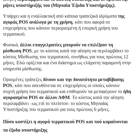
µήνες υποστήριξής του (Μηνιαία Έξοδα Υποστήριξης).
Υπάρχει και η εναλλακτική από κάποια τραπεζικά ιδρύματα
της
αγοράς POS ανάλογα με τη χρήση
, κάτι που αφορά σε
επιχειρήσεις που κάνουν περιορισµένη ή εποχική χρήση του
τερµατικού.
Φυσικά,
άλλοι επαγγελματίες μπορούν να επιλέξουν τη
μίσθωση POS
, με το κόστος κατά την αίτηση να περιλαµβάνει το
κόστος Μίσθωσης του τερµατικού, συνήθως για τους πρώτους 12
µήνες. Εδώ ορίζεται και ένα διάστημα ως ελάχιστη παραµονή στην
υπηρεσία µίσθωσης.
Ορισμένες τράπεζες
δίνουν και την δυνατότητα μεταβίβασης
POS
, κάτι που απευθύνεται σε επιχειρήσεις οι οποίες κάνουν
συχνή χρήση του τερµατικού και επιθυµούν να µεταφέρουν το
ήδη
αγορασµένο POS σε άλλον ΑΦΜ
. Το κόστος κατά την αίτηση
περιλαµβάνει –ως επί το πλείστον- το κόστος Μηνιαίας
Υποστήριξης του τερµατικού για τους πρώτους 6 µήνες.
Πόσο κοστίζει η αγορά τερματικού
POS
και πού κυμαίνονται
τα έξοδα υποστήριξης