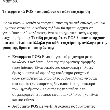
Μαρτίου.
Τι τερματικά
POS
«ταιριάζουν» σε κάθε επιχείρηση
Για να κάνουν λοιπόν οι επαγγελματίες τη σωστή επιλογή και «να
μην τους στοιχίσει ο κούκος αηδόνι» θα πρέπει αρχικά να
γνωρίζουν πολύ καλά ποιες είναι οι πραγματικές ανάγκες της
επιχείρησής τους:
Τι είδη μηχανημάτων POS λοιπόν υπάρχουν
και ποιο είναι κατάλληλο για κάθε επιχείρηση, ανάλογα με την
φύση της δραστηριότητάς της;
Ενσύρματο
POS
:
Είναι το γνωστό μηχάνημα με το
καλώδιο. Συνδέεται μέσω της τηλεφωνικής γραμμής
ή/και internet. Είναι σαφώς πιο οικονομική επιλογή,
όμως ουσιαστικά αφορά πχ κατάστημα ρούχων ή
άλλα καταστήματα, όπου όλες οι συναλλαγές γίνονται
στο ταμείο (και επομένως δεν απαιτείται η μεταφορά
του μηχανήματος). Σε αυτές τις περιπτώσεις το
συγκεκριμένο τερματικό είναι μία καλή λύση και είναι
και πιο φθηνό.
Α
σύρματο
POS
με
wi
–
fi
:
Αξιοποιεί τις δυνατότητες