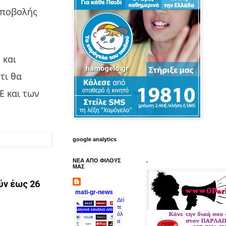
υποβολής
 και
τι θα
Ε και των
google analytics
ΝΕΑ ΑΠΟ ΦΙΛΟΥΣ
.
ΜΑΣ
ύν έως 26
mati-gr-news
Δεί
τε
όλ
α