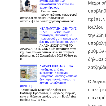
αγαπημένο σας Zώο
Μέχρι σ
αποκαλύπτει πολλά για τον
χαρακτήρα σας
υποβληθε
Ένα νέο τεστ
προσωπικότητας κυκλοφορεί
πρέπει ν
στα social media και υπόσχεται να
αποκαλύψει τα βασικά χαρακτηριστικά σας.
Ιουλίου
NEA ΠΑΡΑΤΑΣΗ - ΔΕΝ ΤΟΥΣ
ΒΓΑΙΝΕΙ.... CNN: Παλιές
την 26η 
ταυτότητες: Παράταση με
περιορισμούς στη χρήση τους
υποβολή
έως τον Σεπτέμβριο του 2027
ΑΝΑΔΗΜΟΣΙΕΥΟΥΜΕ ΤΟ
ΑΡΘΡΟ ΑΠΟ ΤΟ CNN ! Νέα παράταση στην
ρυθμών 
ισχύ των παλιών αστυνομικών ταυτοτήτων
μέχρι και τις 25 Σεπτεμβρίου 2027 δόθηκε με
δήλωσε 
υ...
Χατζηδάκ
ΔΙΑΟΛΟΕΚΒΙΑΣΜΟΙ Tύπου...
πανδημίας από την
κυβέρνηση! Υπουργός
Ευάγγελος Τουρνάς: «Όποιος
δεν πάρει την νέα ταυτότητα
Ο Λογιστ
δεν θα πληρώνεται»!
(BINTEO)
επικείμ
Ο υπουργός Κλιματικής Κρίσης και
Πολιτικής Προστασίας, Ευάγγελος Τουρνάς,
επιχειρή
κατά τη διάρκεια ομιλίας του στη Βουλή είπε
ότι όσοι πολίτες δεν...
δηλώσεων