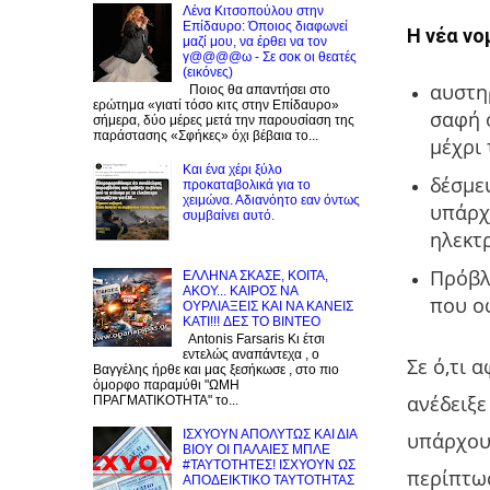
Λένα Κιτσοπούλου στην
Επίδαυρο: Όποιος διαφωνεί
Η νέα νο
μαζί μου, να έρθει να τον
γ@@@@ω - Σε σοκ οι θεατές
(εικόνες)
αυστη
Ποιος θα απαντήσει στο
ερώτημα «γιατί τόσο κιτς στην Επίδαυρο»
σαφή 
σήμερα, δύο μέρες μετά την παρουσίαση της
παράστασης «Σφήκες» όχι βέβαια το...
μέχρι 
Και ένα χέρι ξύλο
δέσμευ
προκαταβολικά για το
χειμώνα. Αδιανόητο εαν όντως
υπάρχο
συμβαίνει αυτό.
ηλεκτ
Πρόβλ
EΛΛΗΝΑ ΣΚΑΣΕ, ΚΟΙΤΑ,
ΑΚΟΥ... ΚΑΙΡΟΣ ΝΑ
που ο
ΟΥΡΛIAΞΕΙΣ ΚΑΙ ΝΑ ΚΑΝΕΙΣ
KATI!!! ΔΕΣ TO BINTEO
Antonis Farsaris Κι έτσι
εντελώς αναπάντεχα , ο
Σε ό,τι 
Βαγγέλης ήρθε και μας ξεσήκωσε , στο πιο
όμορφο παραμύθι "ΩΜΗ
ανέδειξε
ΠΡΑΓΜΑΤΙΚΟΤΗΤΑ" το...
ΙΣΧΥΟΥΝ ΑΠΟΛΥΤΩΣ ΚΑΙ ΔΙΑ
υπάρχουν
ΒΙΟΥ ΟΙ ΠΑΛΑΙΕΣ ΜΠΛΕ
#ΤΑΥΤΟΤΗΤΕΣ! ΙΣΧΥΟΥΝ ΩΣ
περίπτωσ
ΑΠΟΔΕΙΚΤΙΚΟ ΤΑΥΤΟΤΗΤΑΣ