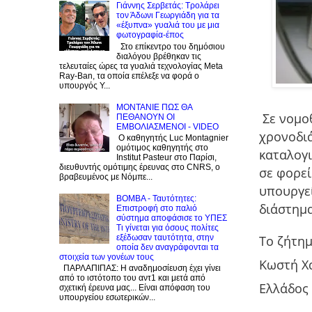
Γιάννης Σερβετάς: Τρολάρει
τον Άδωνι Γεωργιάδη για τα
«έξυπνα» γυαλιά του με μια
φωτογραφία-έπος
Στο επίκεντρο του δημόσιου
διαλόγου βρέθηκαν τις
τελευταίες ώρες τα γυαλιά τεχνολογίας Meta
Ray-Ban, τα οποία επέλεξε να φορά ο
υπουργός Υ...
ΜΟΝΤΑΝΙΕ ΠΩΣ ΘΑ
Σε νομο
ΠΕΘΑΝΟΥΝ ΟΙ
ΕΜΒΟΛΙΑΣΜΕΝΟΙ - VIDEO
χρονοδι
Ο καθηγητής Luc Montagnier
ομότιμος καθηγητής στο
καταλογι
Institut Pasteur στο Παρίσι,
διευθυντής ομότιμης έρευνας στο CNRS, o
σε φορεί
βραβευμένος με Νόμπε...
υπουργεί
BOMBA - Ταυτότητες:
διάστημα
Eπιστροφή στο παλιό
σύστημα αποφάσισε το ΥΠΕΣ
Τι γίνεται για όσους πολίτες
To ζήτημ
εξέδωσαν ταυτότητα, στην
οποία δεν αναγράφονται τα
στοιχεία των γονέων τους
Κωστή Χ
ΠΑΡΛΑΠΙΠΑΣ: Η αναδημοσίευση έχει γίνει
από το ιστότοπο του αντ1 και μετά από
Ελλάδος 
σχετική έρευνα μας... Είναι απόφαση του
υπουργείου εσωτερικών...