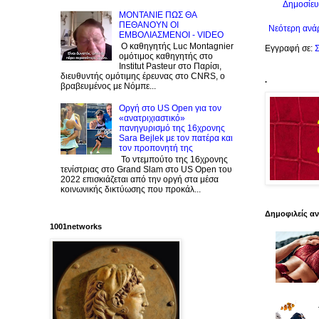
Δημοσίευ
ΜΟΝΤΑΝΙΕ ΠΩΣ ΘΑ
ΠΕΘΑΝΟΥΝ ΟΙ
Νεότερη ανά
ΕΜΒΟΛΙΑΣΜΕΝΟΙ - VIDEO
Ο καθηγητής Luc Montagnier
Εγγραφή σε:
Σ
ομότιμος καθηγητής στο
Institut Pasteur στο Παρίσι,
διευθυντής ομότιμης έρευνας στο CNRS, o
.
βραβευμένος με Νόμπε...
Οργή στο US Open για τον
«ανατριχιαστικό»
πανηγυρισμό της 16χρονης
Sara Bejlek με τον πατέρα και
τον προπονητή της
Το ντεμπούτο της 16χρονης
τενίστριας στο Grand Slam στο US Open του
2022 επισκιάζεται από την οργή στα μέσα
κοινωνικής δικτύωσης που προκάλ...
Δημοφιλείς α
1001networks