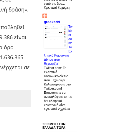
νερό της βρο...
ινή δράση».
Πριν από 6 ημέρες
greekadd
 υποβληθεί
Tw
itb
er.
9.386 είναι
co
m:
σο όρο
Το
Ελ
1.636.365
ληνικό Κοινωνικό
Δίκτυο που
Ξεχωρίζει!
-
νέρχεται σε
Twitber.com: Το
Ελληνικό
Κοινωνικό Δίκτυο
που Ξεχωρίζει!
Καλωσορίσατε στο
Twitber.com!
Ετοιμαστείτε να
ανακαλύψετε το πιο
hot ελληνικό
κοινωνικό δίκτυ...
Πριν από 2 χρόνια
ΣΕΙΣΜΟΙ ΣΤΗΝ
ΕΛΛΑΔΑ ΤΩΡΑ