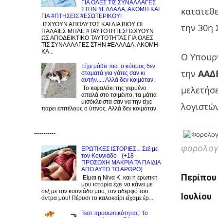
ΓΙΑ ΟΛΕΣ ΤΙΣ ΣΥΝΑΛΛΑΓΕΣ
κατατεθ
ΣΤΗΝ #ΕΛΛΑΔΑ, ΑΚΟΜΗ ΚΑΙ
ΓΙΑ #ΠΤΗΣΕΙΣ #ΕΣΩΤΕΡΙΚΟΥ!
ΙΣΧΥΟΥΝ ΑΠΟΛΥΤΩΣ ΚΑΙ ΔΙΑ ΒΙΟΥ ΟΙ
την 30η 
ΠΑΛΑΙΕΣ ΜΠΛΕ #ΤΑΥΤΟΤΗΤΕΣ! ΙΣΧΥΟΥΝ
ΩΣ ΑΠΟΔΕΙΚΤΙΚΟ ΤΑΥΤΟΤΗΤΑΣ ΓΙΑ ΟΛΕΣ
ΤΙΣ ΣΥΝΑΛΛΑΓΕΣ ΣΤΗΝ #ΕΛΛΑΔΑ, ΑΚΟΜΗ
ΚΑ...
Ο Υπουργ
Είχε μάθει πια: ο κόσμος δεν
την
ΑΑΔ
σταματά για γάτες σαν κι
αυτήν..... Αλλά δεν κοιμόταν.
μελετήσε
Το κεφαλάκι της γερμένο
απαλά στο τσιμέντο, τα μάτια
μισόκλειστα σαν να την είχε
λογιστώ
πάρει επιτέλους ο ύπνος. Αλλά δεν κοιμόταν.
-----------
φορολογ
ΕΡΩΤΙΚΕΣ ΙΣΤΟΡΙΕΣ... Σεξ με
τον Kουνιάδο - (+18 -
ΠΡΟΣΟΧΗ ΜΑΚΡΙΑ ΤΑ ΠΑΙΔΙΑ
ΑΠΟ ΑΥΤΟ ΤΟ ΑΡΘΡΟ)
Περίπου 
Είμαι η Νίνα Κ. και η ερωτική
μου ιστορία έχει να κάνει με
σεξ με τον κουνιάδο μου, τον αδερφό του
Ιουλίου
άντρα μου! Πέρυσι το καλοκαίρι είχαμε έρ...
Τεστ προσωπικότητας: Το