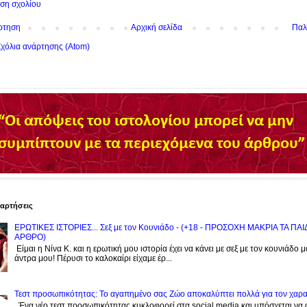
ση σχολίου
ρτηση
Αρχική σελίδα
Παλ
χόλια ανάρτησης (Atom)
ναρτήσεις
ΕΡΩΤΙΚΕΣ ΙΣΤΟΡΙΕΣ... Σεξ με τον Kουνιάδο - (+18 - ΠΡΟΣΟΧΗ ΜΑΚΡΙΑ ΤΑ ΠΑ
ΑΡΘΡΟ)
Είμαι η Νίνα Κ. και η ερωτική μου ιστορία έχει να κάνει με σεξ με τον κουνιάδο 
άντρα μου! Πέρυσι το καλοκαίρι είχαμε έρ...
Τεστ προσωπικότητας: Το αγαπημένο σας Zώο αποκαλύπτει πολλά για τον χαρ
Ένα νέο τεστ προσωπικότητας κυκλοφορεί στα social media και υπόσχεται να