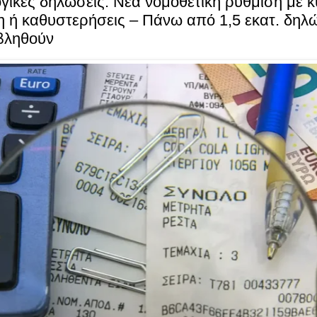
ικές δηλώσεις: Νέα νομοθετική ρύθμιση με 
η ή καθυστερήσεις – Πάνω από 1,5 εκατ. δηλώ
βληθούν