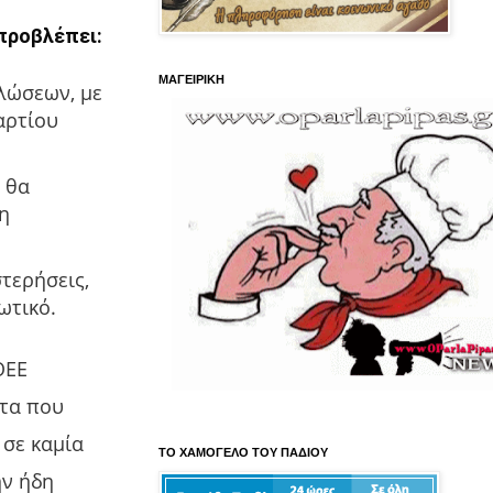
 προβλέπει:
ΜΑΓΕΙΡΙΚΗ
λώσεων, με
αρτίου
ν θα
η
τερήσεις,
ωτικό.
ΟΕΕ
ατα που
 σε καμία
ΤΟ ΧΑΜΟΓΕΛΟ ΤΟΥ ΠΑΔΙΟΥ
ην ήδη