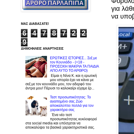
Φορολογ
για λάθ
να υπο
ΜΑΣ ΔΙΑΒΑΣΑΤΕ!
6
4
7
8
7
2
2
9
ΔΗΜΟΦΙΛΕΙΣ ΑΝΑΡΤΗΣΕΙΣ
ΕΡΩΤΙΚΕΣ ΙΣΤΟΡΙΕΣ... Σεξ με
τον Kουνιάδο - (+18 -
ΠΡΟΣΟΧΗ ΜΑΚΡΙΑ ΤΑ ΠΑΙΔΙΑ
ΑΠΟ ΑΥΤΟ ΤΟ ΑΡΘΡΟ)
Είμαι η Νίνα Κ. και η ερωτική
μου ιστορία έχει να κάνει με
σεξ με τον κουνιάδο μου, τον αδερφό του
άντρα μου! Πέρυσι το καλοκαίρι είχαμε έρ...
Τεστ προσωπικότητας: Το
αγαπημένο σας Zώο
αποκαλύπτει πολλά για τον
χαρακτήρα σας
Ένα νέο τεστ
προσωπικότητας κυκλοφορεί
στα social media και υπόσχεται να
αποκαλύψει τα βασικά χαρακτηριστικά σας.