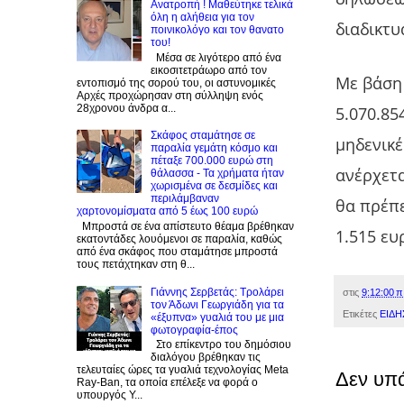
Ανατροπή ! Mαθεύτηκε τελικά
όλη η αλήθεια για τον
διαδικτυ
ποινικολόγο και τον θανατο
του!
Μέσα σε λιγότερο από ένα
εικοσιτετράωρο από τον
Με βάση 
εντοπισμό της σορού του, οι αστυνομικές
Αρχές προχώρησαν στη σύλληψη ενός
28χρονου άνδρα α...
5.070.85
Σκάφος σταμάτησε σε
μηδενικέ
παραλία γεμάτη κόσμο και
πέταξε 700.000 ευρώ στη
ανέρχετα
θάλασσα - Τα χρήματα ήταν
χωρισμένα σε δεσμίδες και
περιλάμβαναν
θα πρέπε
χαρτονομίσματα από 5 έως 100 ευρώ
Μπροστά σε ένα απίστευτο θέαμα βρέθηκαν
1.515 ευ
εκατοντάδες λουόμενοι σε παραλία, καθώς
από ένα σκάφος που σταμάτησε μπροστά
τους πετάχτηκαν στη θ...
Γιάννης Σερβετάς: Τρολάρει
στις
9:12:00 π
τον Άδωνι Γεωργιάδη για τα
Ετικέτες
ΕΙΔΗ
«έξυπνα» γυαλιά του με μια
φωτογραφία-έπος
Στο επίκεντρο του δημόσιου
διαλόγου βρέθηκαν τις
τελευταίες ώρες τα γυαλιά τεχνολογίας Meta
Δεν υπ
Ray-Ban, τα οποία επέλεξε να φορά ο
υπουργός Υ...