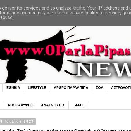
deliver its services and to analyze traffic. Your IP address and
formance and security metrics to ensure quality of service, ge
 abuse.
ΕΘΝΙΚΑ
LIFESTYLE
ΑΡΘΡΟ ΠΑΡΛΑΠΙΠΑ
ΖΩΑ
ΑΣΤΡΟΛΟΓ
ΑΠΟΚΑΛΥΨΕΙΣ
ΑΝΑΓΝΩΣΤΕΣ
E-MAIL
8 Ιουλίου 2024