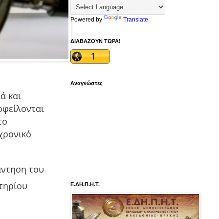
Powered by
Translate
ΔΙΑΒΑΖΟΥΝ ΤΩΡΑ!
Αναγνώστες
ά και
οφείλονται
το
χρονικό
άντηση του
τηρίου
Ε.ΔΗ.Π.Η.Τ.