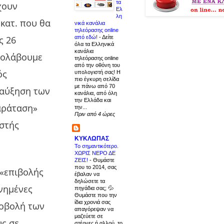
τα
χουν
Ελ
λη
εκατ. που θα
νικά κανάλια
τηλεόρασης online
ς 26
από εδώ!
-
Δείτε
όλα τα Ελληνικά
κανάλια
ρολάβουμε
τηλεόρασης online
από την οθόνη του
ός
υπολογιστή σας! Η
πιο έγκυρη σελίδα
με πάνω από 70
 αύξηση των
κανάλια, από όλη
την Ελλάδα και
αράταση»
την...
Πριν από 4 ώρες
στής
ΚΥΚΛΩΠΑΣ
Το σημαντικότερο.
ΧΩΡΙΣ ΝΕΡΟ ΔΕ
ΖΕΙΣ!
-
Θυμάστε
που το 2014, σας
 «επιβολής
έβαλαν να
δηλώσετε τα
νημένες
πηγάδια σας; 💦
Θυμάστε που την
ίδια χρονιά σας
ποβολή των
απαγόρεψαν να
μαζεύετε σε
υς σε
στέρνες ή αλλού, το