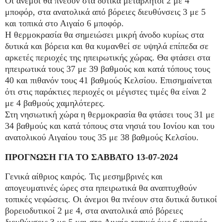
Οι άνεμοι θα πνέουν στα δυτικά μεταβλητοί 2 με 4
μποφόρ, στα ανατολικά από βόρειες διευθύνσεις 3 με 5
και τοπικά στο Αιγαίο 6 μποφόρ.
Η θερμοκρασία θα σημειώσει μικρή άνοδο κυρίως στα
δυτικά και βόρεια και θα κυμανθεί σε υψηλά επίπεδα σε
αρκετές περιοχές της ηπειρωτικής χώρας. Θα φτάσει στα
ηπειρωτικά τους 37 με 39 βαθμούς και κατά τόπους τους
40 και πιθανόν τους 41 βαθμούς Κελσίου. Επισημαίνεται
ότι στις παράκτιες περιοχές οι μέγιστες τιμές θα είναι 2
με 4 βαθμούς χαμηλότερες.
Στη νησιωτική χώρα η θερμοκρασία θα φτάσει τους 31 με
34 βαθμούς και κατά τόπους στα νησιά του Ιονίου και του
ανατολικού Αιγαίου τους 35 με 38 βαθμούς Κελσίου.
ΠΡΟΓΝΩΣΗ ΓΙΑ ΤΟ ΣΑΒΒΑΤΟ 13-07-2024
Γενικά αίθριος καιρός. Τις μεσημβρινές και
απογευματινές ώρες στα ηπειρωτικά θα αναπτυχθούν
τοπικές νεφώσεις. Οι άνεμοι θα πνέουν στα δυτικά δυτικοί
βορειοδυτικοί 2 με 4, στα ανατολικά από βόρειες
διευθύνσεις 3 με 5 και στο Αιγαίο τοπικά έως 6 μποφόρ.