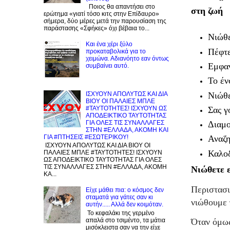
Ποιος θα απαντήσει στο
στη ζωή
ερώτημα «γιατί τόσο κιτς στην Επίδαυρο»
σήμερα, δύο μέρες μετά την παρουσίαση της
παράστασης «Σφήκες» όχι βέβαια το...
Νιώθε
Και ένα χέρι ξύλο
Πέφτε
προκαταβολικά για το
χειμώνα. Αδιανόητο εαν όντως
Εμφαν
συμβαίνει αυτό.
Το έν
Νιώθε
ΙΣΧΥΟΥΝ ΑΠΟΛΥΤΩΣ ΚΑΙ ΔΙΑ
ΒΙΟΥ ΟΙ ΠΑΛΑΙΕΣ ΜΠΛΕ
Σας γ
#ΤΑΥΤΟΤΗΤΕΣ! ΙΣΧΥΟΥΝ ΩΣ
ΑΠΟΔΕΙΚΤΙΚΟ ΤΑΥΤΟΤΗΤΑΣ
ΓΙΑ ΟΛΕΣ ΤΙΣ ΣΥΝΑΛΛΑΓΕΣ
Διαμο
ΣΤΗΝ #ΕΛΛΑΔΑ, ΑΚΟΜΗ ΚΑΙ
ΓΙΑ #ΠΤΗΣΕΙΣ #ΕΣΩΤΕΡΙΚΟΥ!
Αναζη
ΙΣΧΥΟΥΝ ΑΠΟΛΥΤΩΣ ΚΑΙ ΔΙΑ ΒΙΟΥ ΟΙ
Καλοδ
ΠΑΛΑΙΕΣ ΜΠΛΕ #ΤΑΥΤΟΤΗΤΕΣ! ΙΣΧΥΟΥΝ
ΩΣ ΑΠΟΔΕΙΚΤΙΚΟ ΤΑΥΤΟΤΗΤΑΣ ΓΙΑ ΟΛΕΣ
ΤΙΣ ΣΥΝΑΛΛΑΓΕΣ ΣΤΗΝ #ΕΛΛΑΔΑ, ΑΚΟΜΗ
Νιώθετε ε
ΚΑ...
Περιστασι
Είχε μάθει πια: ο κόσμος δεν
σταματά για γάτες σαν κι
νιώθουμε 
αυτήν..... Αλλά δεν κοιμόταν.
Το κεφαλάκι της γερμένο
απαλά στο τσιμέντο, τα μάτια
Όταν όμως
μισόκλειστα σαν να την είχε