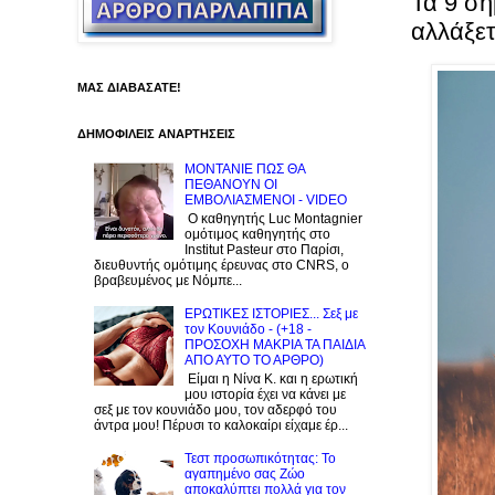
Τα 9 ση
αλλάξε
ΜΑΣ ΔΙΑΒΑΣΑΤΕ!
ΔΗΜΟΦΙΛΕΙΣ ΑΝΑΡΤΗΣΕΙΣ
ΜΟΝΤΑΝΙΕ ΠΩΣ ΘΑ
ΠΕΘΑΝΟΥΝ ΟΙ
ΕΜΒΟΛΙΑΣΜΕΝΟΙ - VIDEO
Ο καθηγητής Luc Montagnier
ομότιμος καθηγητής στο
Institut Pasteur στο Παρίσι,
διευθυντής ομότιμης έρευνας στο CNRS, o
βραβευμένος με Νόμπε...
ΕΡΩΤΙΚΕΣ ΙΣΤΟΡΙΕΣ... Σεξ με
τον Kουνιάδο - (+18 -
ΠΡΟΣΟΧΗ ΜΑΚΡΙΑ ΤΑ ΠΑΙΔΙΑ
ΑΠΟ ΑΥΤΟ ΤΟ ΑΡΘΡΟ)
Είμαι η Νίνα Κ. και η ερωτική
μου ιστορία έχει να κάνει με
σεξ με τον κουνιάδο μου, τον αδερφό του
άντρα μου! Πέρυσι το καλοκαίρι είχαμε έρ...
Τεστ προσωπικότητας: Το
αγαπημένο σας Zώο
αποκαλύπτει πολλά για τον