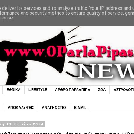
deliver its services and to analyze traffic. Your IP address and
formance and security metrics to ensure quality of service, ge
 abuse.
ΕΘΝΙΚΑ
LIFESTYLE
ΑΡΘΡΟ ΠΑΡΛΑΠΙΠΑ
ΖΩΑ
ΑΣΤΡΟΛΟΓ
ΑΠΟΚΑΛΥΨΕΙΣ
ΑΝΑΓΝΩΣΤΕΣ
E-MAIL
ή 19 Ιουλίου 2024