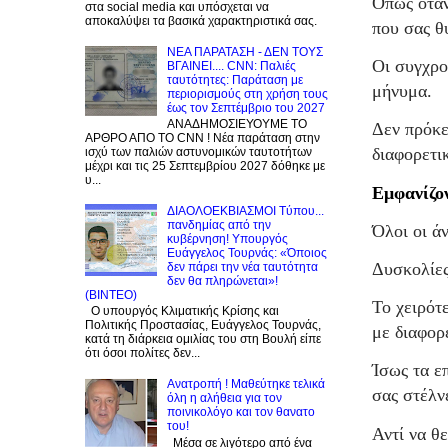
Όπως όταν
στα social media και υπόσχεται να
αποκαλύψει τα βασικά χαρακτηριστικά σας.
που σας θυ
NEA ΠΑΡΑΤΑΣΗ - ΔΕΝ ΤΟΥΣ
Οι συγχρο
ΒΓΑΙΝΕΙ.... CNN: Παλιές
ταυτότητες: Παράταση με
μήνυμα.
περιορισμούς στη χρήση τους
έως τον Σεπτέμβριο του 2027
ΑΝΑΔΗΜΟΣΙΕΥΟΥΜΕ ΤΟ
Δεν πρόκε
ΑΡΘΡΟ ΑΠΟ ΤΟ CNN ! Νέα παράταση στην
διαφορετι
ισχύ των παλιών αστυνομικών ταυτοτήτων
μέχρι και τις 25 Σεπτεμβρίου 2027 δόθηκε με
υ...
Εμφανίζον
ΔΙΑΟΛΟΕΚΒΙΑΣΜΟΙ Tύπου...
πανδημίας από την
Όλοι οι ά
κυβέρνηση! Υπουργός
Ευάγγελος Τουρνάς: «Όποιος
Δυσκολίες
δεν πάρει την νέα ταυτότητα
δεν θα πληρώνεται»!
(BINTEO)
Το χειρότ
Ο υπουργός Κλιματικής Κρίσης και
Πολιτικής Προστασίας, Ευάγγελος Τουρνάς,
με διαφορ
κατά τη διάρκεια ομιλίας του στη Βουλή είπε
ότι όσοι πολίτες δεν...
Ίσως τα ε
Ανατροπή ! Mαθεύτηκε τελικά
σας στέλν
όλη η αλήθεια για τον
ποινικολόγο και τον θανατο
του!
Αντί να θ
Μέσα σε λιγότερο από ένα