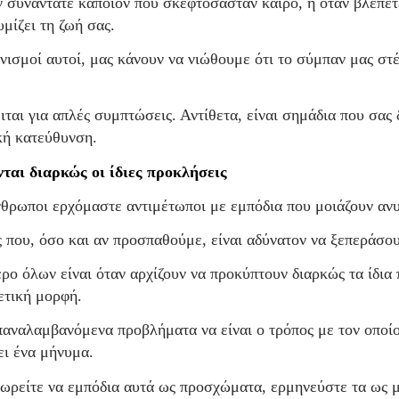
 συναντάτε κάποιον που σκεφτόσασταν καιρό, ή όταν βλέπετε
μίζει τη ζωή σας.
νισμοί αυτοί, μας κάνουν να νιώθουμε ότι το σύμπαν μας στέ
ιται για απλές συμπτώσεις. Αντίθετα, είναι σημάδια που σας 
κή κατεύθυνση.
ται διαρκώς οι ίδιες προκλήσεις
νθρωποι ερχόμαστε αντιμέτωποι με εμπόδια που μοιάζουν αν
 που, όσο και αν προσπαθούμε, είναι αδύνατον να ξεπεράσο
ερο όλων είναι όταν αρχίζουν να προκύπτουν διαρκώς τα ίδια
ετική μορφή.
παναλαμβανόμενα προβλήματα να είναι ο τρόπος με τον οποί
ει ένα μήνυμα.
εωρείτε να εμπόδια αυτά ως προσχώματα, ερμηνεύστε τα ως 