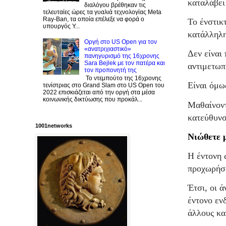
καταλάβει
διαλόγου βρέθηκαν τις
τελευταίες ώρες τα γυαλιά τεχνολογίας Meta
Ray-Ban, τα οποία επέλεξε να φορά ο
Το ένστικ
υπουργός Υ...
κατάλληλη
Οργή στο US Open για τον
«ανατριχιαστικό»
Δεν είναι
πανηγυρισμό της 16χρονης
Sara Bejlek με τον πατέρα και
αντιμετωπ
τον προπονητή της
Το ντεμπούτο της 16χρονης
Είναι όμω
τενίστριας στο Grand Slam στο US Open του
2022 επισκιάζεται από την οργή στα μέσα
κοινωνικής δικτύωσης που προκάλ...
Μαθαίνοντ
κατεύθυνσ
1001networks
Νιώθετε 
Η έντονη 
προχωρήσο
Έτσι, οι 
έντονο εν
άλλους κα