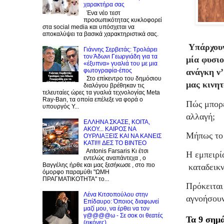
χαρακτήρα σας
Ένα νέο τεστ
προσωπικότητας κυκλοφορεί
στα social media και υπόσχεται να
αποκαλύψει τα βασικά χαρακτηριστικά σας.
Υπάρχου
Γιάννης Σερβετάς: Τρολάρει
τον Άδωνι Γεωργιάδη για τα
μία φυσιο
«έξυπνα» γυαλιά του με μια
φωτογραφία-έπος
ανάγκη ν’
Στο επίκεντρο του δημόσιου
μας κινητ
διαλόγου βρέθηκαν τις
τελευταίες ώρες τα γυαλιά τεχνολογίας Meta
Ray-Ban, τα οποία επέλεξε να φορά ο
Πώς μπορεί
υπουργός Υ...
αλλαγή;
EΛΛΗΝΑ ΣΚΑΣΕ, ΚΟΙΤΑ,
ΑΚΟΥ... ΚΑΙΡΟΣ ΝΑ
Μήπως το 
ΟΥΡΛIAΞΕΙΣ ΚΑΙ ΝΑ ΚΑΝΕΙΣ
KATI!!! ΔΕΣ TO BINTEO
Antonis Farsaris Κι έτσι
Η εμπειρί
εντελώς αναπάντεχα , ο
Βαγγέλης ήρθε και μας ξεσήκωσε , στο πιο
καταδεικν
όμορφο παραμύθι "ΩΜΗ
ΠΡΑΓΜΑΤΙΚΟΤΗΤΑ" το...
Πρόκειται
Λένα Κιτσοπούλου στην
αγνοήσουν
Επίδαυρο: Όποιος διαφωνεί
μαζί μου, να έρθει να τον
γ@@@@ω - Σε σοκ οι θεατές
Τα 9 σημά
(εικόνες)