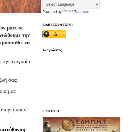
Powered by
Translate
ΔΙΑΒΑΖΟΥΝ ΤΩΡΑ!
υν μπει σε
 νιώθουμε την
 προσπαθεί να
Αναγνώστες
ή την αναγκαία
ζωή σας;
οία μας
μπορεί και ν’
Ε.ΔΗ.Π.Η.Τ.
 κατεύθυνση