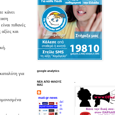
τε κάνει
ταση
 είναι πιθανές
 αξίες και
κή.
google analytics
 καταλύτη για
ΝΕΑ ΑΠΟ ΦΙΛΟΥΣ
.
ΜΑΣ
mati-gr-news
αρμονισμένα
Δεί
τε
όλ
α