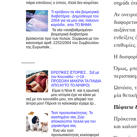
σημάδι ότ
πάρει επιτέλους ο ύπνος. Αλλά δεν κοιμόταν.
Τι κρύβουν τα νέα βιομετρικά
Αν ονειρο
διαβατήρια - Δημοσίευμα του
2004 για να μην σας πιάνουν
διαφορετι
κορόιδα.. απο ΤΟ ΒΗΜΑ
αυξάνεται 
Τα νέα «αναβαθμισμένα»
βιομετρικά διαβατήρια
ενδείξεις 
βρίσκονται προ των πυλών. Σύμφωνα με τον
κανονισμό αριθ. 2252/2004 του Συμβουλίου
επιθυμίες.
της Ευρωπαϊκ...
Η δυσφορί
-----------
Όμως, μπο
ΕΡΩΤΙΚΕΣ ΙΣΤΟΡΙΕΣ... Σεξ με
περισπασμ
τον Kουνιάδο - (+18 -
ΠΡΟΣΟΧΗ ΜΑΚΡΙΑ ΤΑ ΠΑΙΔΙΑ
ΑΠΟ ΑΥΤΟ ΤΟ ΑΡΘΡΟ)
Ωστόσο, τ
Είμαι η Νίνα Κ. και η ερωτική
μία θετικ
μου ιστορία έχει να κάνει με
σεξ με τον κουνιάδο μου, τον αδερφό του
άντρα μου! Πέρυσι το καλοκαίρι είχαμε έρ...
Πέφτετε 
Τεστ προσωπικότητας: Το
αγαπημένο σας Zώο
Πρόκειται
αποκαλύπτει πολλά για τον
και καλοσ
χαρακτήρα σας
Ένα νέο τεστ
προσωπικότητας κυκλοφορεί