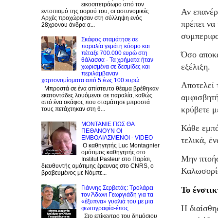
εικοσιτετράωρο από τον
Αν επανέρ
εντοπισμό της σορού του, οι αστυνομικές
Αρχές προχώρησαν στη σύλληψη ενός
πρέπει να 
28χρονου άνδρα α...
συμπεριφο
Σκάφος σταμάτησε σε
παραλία γεμάτη κόσμο και
Όσο αποκα
πέταξε 700.000 ευρώ στη
θάλασσα - Τα χρήματα ήταν
εξέλιξη.
χωρισμένα σε δεσμίδες και
περιλάμβαναν
χαρτονομίσματα από 5 έως 100 ευρώ
Αποτελεί 
Μπροστά σε ένα απίστευτο θέαμα βρέθηκαν
εκατοντάδες λουόμενοι σε παραλία, καθώς
αμφισβητή
από ένα σκάφος που σταμάτησε μπροστά
κρύβετε μ
τους πετάχτηκαν στη θ...
ΜΟΝΤΑΝΙΕ ΠΩΣ ΘΑ
Κάθε εμπό
ΠΕΘΑΝΟΥΝ ΟΙ
ΕΜΒΟΛΙΑΣΜΕΝΟΙ - VIDEO
τελικά, έ
Ο καθηγητής Luc Montagnier
ομότιμος καθηγητής στο
Μην πτοήσ
Institut Pasteur στο Παρίσι,
διευθυντής ομότιμης έρευνας στο CNRS, o
Καλωσορίσ
βραβευμένος με Νόμπε...
Γιάννης Σερβετάς: Τρολάρει
Το ένστικ
τον Άδωνι Γεωργιάδη για τα
«έξυπνα» γυαλιά του με μια
Η διαίσθη
φωτογραφία-έπος
Στο επίκεντρο του δημόσιου