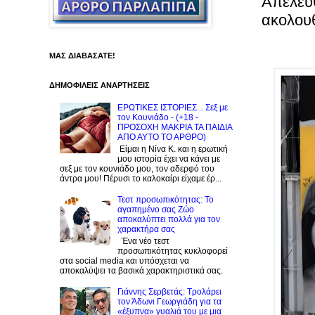
Απελευ
ακολουθ
ΜΑΣ ΔΙΑΒΑΣΑΤΕ!
ΔΗΜΟΦΙΛΕΙΣ ΑΝΑΡΤΗΣΕΙΣ
ΕΡΩΤΙΚΕΣ ΙΣΤΟΡΙΕΣ... Σεξ με
τον Kουνιάδο - (+18 -
ΠΡΟΣΟΧΗ ΜΑΚΡΙΑ ΤΑ ΠΑΙΔΙΑ
ΑΠΟ ΑΥΤΟ ΤΟ ΑΡΘΡΟ)
Είμαι η Νίνα Κ. και η ερωτική
μου ιστορία έχει να κάνει με
σεξ με τον κουνιάδο μου, τον αδερφό του
άντρα μου! Πέρυσι το καλοκαίρι είχαμε έρ...
Τεστ προσωπικότητας: Το
αγαπημένο σας Zώο
αποκαλύπτει πολλά για τον
χαρακτήρα σας
Ένα νέο τεστ
προσωπικότητας κυκλοφορεί
στα social media και υπόσχεται να
αποκαλύψει τα βασικά χαρακτηριστικά σας.
Γιάννης Σερβετάς: Τρολάρει
τον Άδωνι Γεωργιάδη για τα
«έξυπνα» γυαλιά του με μια