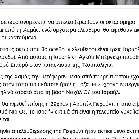
σε ώρα αναμένεται να απελευθερωθούν οι οκτώ όμηροι
αι από τη Χαμάς, ενώ αργότερα ελεύθεροι θα αφεθούν α
ιοι κρατούμενοι.
τους οκτώ που θα αφεθούν ελεύθεροι είναι τρεις Ισραηλ
ϊλανδοί. Από αυτούς η Ισραηλινή Αγκάμ Μπέργκερ παρα
θρό Σταυρό στον καταυλισμό της Τζαμπαλίγια.
ές της Χαμάς την μετέφεραν μέσα από τα ερείπια που έχ
ς στον τόπο που κάποτε ήταν η Γάζα. Η 20χρονη Μπέργκ
αηλινό στρατό από τη βάση Ναχάλ Οζ του Ισραήλ.
 θα αφεθεί επίσης η 29χρονη Αρμπέλ Γιεχούντ, η οποία 
σμό Νιρ Οζ. Το Ισραήλ εκτιμά ότι είναι η τελευταία γυναί
ίται.
ηνία απελευθέρωσης της Γιεχούντ ήταν αντικείμενο αντ