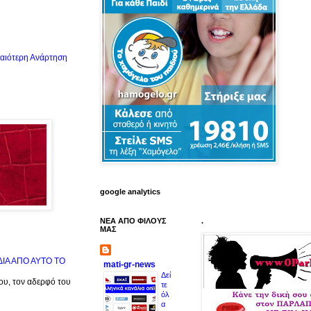
αιότερη Ανάρτηση
google analytics
ΝΕΑ ΑΠΟ ΦΙΛΟΥΣ
.
ΜΑΣ
ΙΔΙΑ ΑΠΟ ΑΥΤΟ ΤΟ
mati-gr-news
Δεί
μου, τον αδερφό του
τε
όλ
α