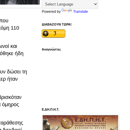
Powered by
Translate
 που
ΔΙΑΒΑΖΟΥΝ ΤΩΡΑ!
κόμη 110
ινοί και
Αναγνώστες
δόθηκε ήδη
ουν δώσει τη
ερ ήταν
βρισκόταν
κα όμηρος
Ε.ΔΗ.Π.Η.Τ.
ιπαράθεσης