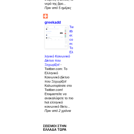
νερό της βρο...
Πριν από 5 ημέρες
greekadd
Tw
itb
er.
co
m:
Το
Ελ
ληνικό Κοινωνικό
Δίκτυο που
Ξεχωρίζει!
-
Twitber.com: Το
Ελληνικό
Κοινωνικό Δίκτυο
που Ξεχωρίζει!
Καλωσορίσατε στο
Twitber.com!
Ετοιμαστείτε να
ανακαλύψετε το πιο
hot ελληνικό
κοινωνικό δίκτυ...
Πριν από 2 χρόνια
ΣΕΙΣΜΟΙ ΣΤΗΝ
ΕΛΛΑΔΑ ΤΩΡΑ