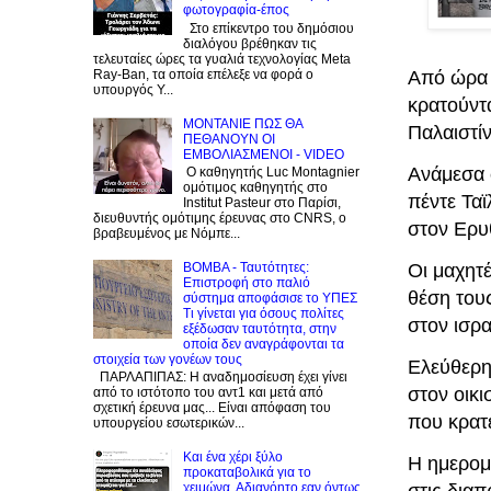
φωτογραφία-έπος
Στο επίκεντρο του δημόσιου
διαλόγου βρέθηκαν τις
τελευταίες ώρες τα γυαλιά τεχνολογίας Meta
Από ώρα 
Ray-Ban, τα οποία επέλεξε να φορά ο
υπουργός Υ...
κρατούντ
ΜΟΝΤΑΝΙΕ ΠΩΣ ΘΑ
Παλαιστίν
ΠΕΘΑΝΟΥΝ ΟΙ
ΕΜΒΟΛΙΑΣΜΕΝΟΙ - VIDEO
Ανάμεσα σ
Ο καθηγητής Luc Montagnier
ομότιμος καθηγητής στο
πέντε Τα
Institut Pasteur στο Παρίσι,
διευθυντής ομότιμης έρευνας στο CNRS, o
στον Ερυ
βραβευμένος με Νόμπε...
BOMBA - Ταυτότητες:
Οι μαχητ
Eπιστροφή στο παλιό
θέση του
σύστημα αποφάσισε το ΥΠΕΣ
Τι γίνεται για όσους πολίτες
στον ισρ
εξέδωσαν ταυτότητα, στην
οποία δεν αναγράφονται τα
στοιχεία των γονέων τους
Ελεύθερη
ΠΑΡΛΑΠΙΠΑΣ: Η αναδημοσίευση έχει γίνει
στον οικι
από το ιστότοπο του αντ1 και μετά από
σχετική έρευνα μας... Είναι απόφαση του
που κρατε
υπουργείου εσωτερικών...
Και ένα χέρι ξύλο
Η ημερομ
προκαταβολικά για το
χειμώνα. Αδιανόητο εαν όντως