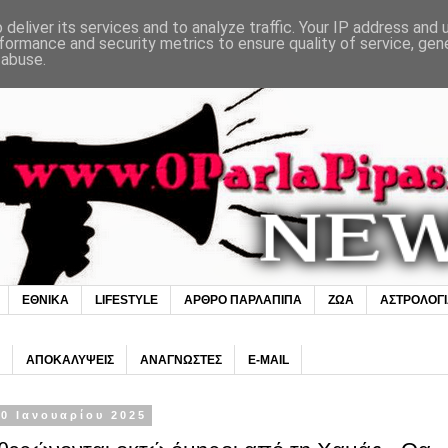
deliver its services and to analyze traffic. Your IP address and
formance and security metrics to ensure quality of service, ge
 abuse.
ΕΘΝΙΚΑ
LIFESTYLE
ΑΡΘΡΟ ΠΑΡΛΑΠΙΠΑ
ΖΩΑ
ΑΣΤΡΟΛΟΓ
ΑΠΟΚΑΛΥΨΕΙΣ
ΑΝΑΓΝΩΣΤΕΣ
E-MAIL
0 Ιανουαρίου 2025