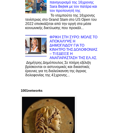
πανηγυρισμό της 16χρονης
Sara Bejlek με τον πατέρα και
τον προπονητή της
Το ντεμπούτο της 16χρονης
τενίστριας στο Grand Slam στο US Open του
2022 επισκιάζεται από την οργή στα μέσα
κοινωνικής δικτύωσης που προκάλ...
ΦΡΙΚΗ ΣΤΗ ΣΥΡΟ: ΜΟΛΙΣ TO
ΑΠΟΚΑΛΥΨΕ Η
ΔΗΜΟΓΛΙΔΟΥ ΓΙΑ ΤΟ
KINΗΤΡΟ ΤΗΣ ΔΟΛΟΦΟΝΙΑΣ
– ΤΙ ΕΔΕΙΞΕ Η
ΑΝΑΠΑΡΑΣΤΑΣΗ ΤΗΣ ΕΛ.ΑΣ.
Δημήτρης Δημόπουλος Σε πλήρη εξέλιξη
βρίσκονται οι αστυνομικές και δικαστικές
έρευνες για τη διαλεύκανση της άγριας
δολοφονίας της 41χρονης...
1001networks