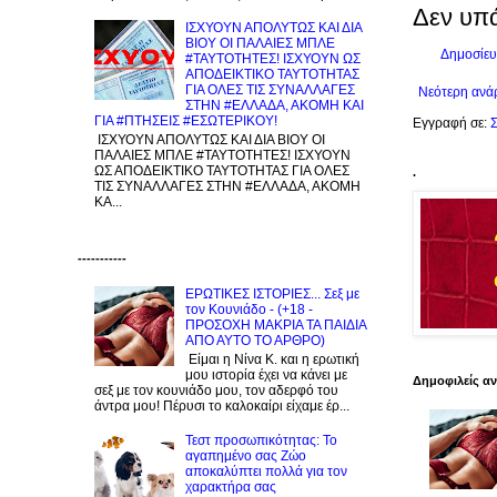
Δεν υπ
ΙΣΧΥΟΥΝ ΑΠΟΛΥΤΩΣ ΚΑΙ ΔΙΑ
ΒΙΟΥ ΟΙ ΠΑΛΑΙΕΣ ΜΠΛΕ
Δημοσίευ
#ΤΑΥΤΟΤΗΤΕΣ! ΙΣΧΥΟΥΝ ΩΣ
ΑΠΟΔΕΙΚΤΙΚΟ ΤΑΥΤΟΤΗΤΑΣ
ΓΙΑ ΟΛΕΣ ΤΙΣ ΣΥΝΑΛΛΑΓΕΣ
Νεότερη ανά
ΣΤΗΝ #ΕΛΛΑΔΑ, ΑΚΟΜΗ ΚΑΙ
ΓΙΑ #ΠΤΗΣΕΙΣ #ΕΣΩΤΕΡΙΚΟΥ!
Εγγραφή σε:
Σ
ΙΣΧΥΟΥΝ ΑΠΟΛΥΤΩΣ ΚΑΙ ΔΙΑ ΒΙΟΥ ΟΙ
ΠΑΛΑΙΕΣ ΜΠΛΕ #ΤΑΥΤΟΤΗΤΕΣ! ΙΣΧΥΟΥΝ
ΩΣ ΑΠΟΔΕΙΚΤΙΚΟ ΤΑΥΤΟΤΗΤΑΣ ΓΙΑ ΟΛΕΣ
.
ΤΙΣ ΣΥΝΑΛΛΑΓΕΣ ΣΤΗΝ #ΕΛΛΑΔΑ, ΑΚΟΜΗ
ΚΑ...
-----------
ΕΡΩΤΙΚΕΣ ΙΣΤΟΡΙΕΣ... Σεξ με
τον Kουνιάδο - (+18 -
ΠΡΟΣΟΧΗ ΜΑΚΡΙΑ ΤΑ ΠΑΙΔΙΑ
ΑΠΟ ΑΥΤΟ ΤΟ ΑΡΘΡΟ)
Είμαι η Νίνα Κ. και η ερωτική
μου ιστορία έχει να κάνει με
Δημοφιλείς α
σεξ με τον κουνιάδο μου, τον αδερφό του
άντρα μου! Πέρυσι το καλοκαίρι είχαμε έρ...
Τεστ προσωπικότητας: Το
αγαπημένο σας Zώο
αποκαλύπτει πολλά για τον
χαρακτήρα σας