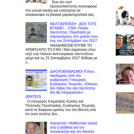
Ένα νέο τεστ
προσωπικότητας κυκλοφορεί
στα social media και υπόσχεται να
αποκαλύψει τα βασικά χαρακτηριστικά σας.
NEA ΠΑΡΑΤΑΣΗ - ΔΕΝ ΤΟΥΣ
ΒΓΑΙΝΕΙ.... CNN: Παλιές
ταυτότητες: Παράταση με
περιορισμούς στη χρήση τους
έως τον Σεπτέμβριο του 2027
ΑΝΑΔΗΜΟΣΙΕΥΟΥΜΕ ΤΟ
ΑΡΘΡΟ ΑΠΟ ΤΟ CNN ! Νέα παράταση στην
ισχύ των παλιών αστυνομικών ταυτοτήτων
μέχρι και τις 25 Σεπτεμβρίου 2027 δόθηκε με
υ...
ΔΙΑΟΛΟΕΚΒΙΑΣΜΟΙ Tύπου...
πανδημίας από την
κυβέρνηση! Υπουργός
Ευάγγελος Τουρνάς: «Όποιος
δεν πάρει την νέα ταυτότητα
δεν θα πληρώνεται»!
(BINTEO)
Ο υπουργός Κλιματικής Κρίσης και
Πολιτικής Προστασίας, Ευάγγελος Τουρνάς,
κατά τη διάρκεια ομιλίας του στη Βουλή είπε
ότι όσοι πολίτες δεν...
Ανατροπή ! Mαθεύτηκε τελικά
όλη η αλήθεια για τον
ποινικολόγο και τον θανατο