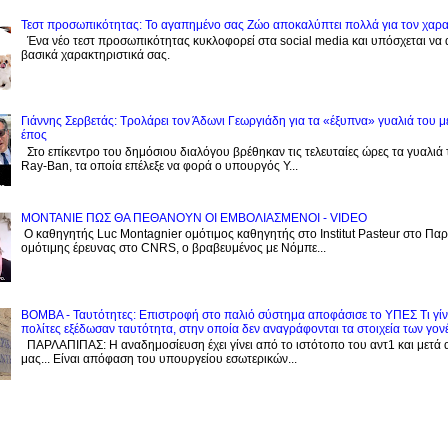
Τεστ προσωπικότητας: Το αγαπημένο σας Zώο αποκαλύπτει πολλά για τον χαρ
Ένα νέο τεστ προσωπικότητας κυκλοφορεί στα social media και υπόσχεται να
βασικά χαρακτηριστικά σας.
Γιάννης Σερβετάς: Τρολάρει τον Άδωνι Γεωργιάδη για τα «έξυπνα» γυαλιά του μ
έπος
Στο επίκεντρο του δημόσιου διαλόγου βρέθηκαν τις τελευταίες ώρες τα γυαλιά
Ray-Ban, τα οποία επέλεξε να φορά ο υπουργός Υ...
ΜΟΝΤΑΝΙΕ ΠΩΣ ΘΑ ΠΕΘΑΝΟΥΝ ΟΙ ΕΜΒΟΛΙΑΣΜΕΝΟΙ - VIDEO
Ο καθηγητής Luc Montagnier ομότιμος καθηγητής στο Institut Pasteur στο Παρί
ομότιμης έρευνας στο CNRS, o βραβευμένος με Νόμπε...
BOMBA - Ταυτότητες: Eπιστροφή στο παλιό σύστημα αποφάσισε το ΥΠΕΣ Τι γίνε
πολίτες εξέδωσαν ταυτότητα, στην οποία δεν αναγράφονται τα στοιχεία των γον
ΠΑΡΛΑΠΙΠΑΣ: Η αναδημοσίευση έχει γίνει από το ιστότοπο του αντ1 και μετά 
μας... Είναι απόφαση του υπουργείου εσωτερικών...