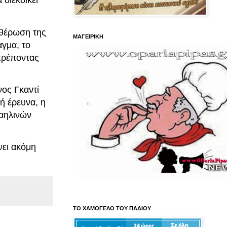
 διεκδικεί
υθέρωση της
ΜΑΓΕΙΡΙΚΗ
γμα, το
τρέποντας
ος Γκαντί
ή έρευνα, η
αηλινών
νει ακόμη
ΤΟ ΧΑΜΟΓΕΛΟ ΤΟΥ ΠΑΔΙΟΥ