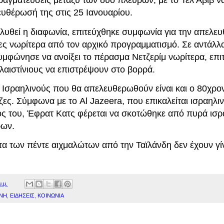
ραγματεύσεις μεταξύ των δύο πλευρών, με το Τελ Αβίβ να
ευθέρωσή της στις 25 Ιανουαρίου.
ιλυθεί η διαφωνία, επιτεύχθηκε συμφωνία για την απελε
ες νωρίτερα από τον αρχικό προγραμματισμό. Σε αντάλλα
υμφώνησε να ανοίξει το πέρασμα Νετζερίμ νωρίτερα, επι
λαιστίνιους να επιστρέψουν στο βορρά.
 Ισραηλινούς που θα απελευθερωθούν είναι και ο 80χρον
ς. Σύμφωνα με το Al Jazeera, που επικαλείται ισραηλιν
ς του, Έφρατ Κατς φέρεται να σκοτώθηκε από πυρά ισρ
ρων.
τα των πέντε αιχμαλώτων από την Ταϊλάνδη δεν έχουν γί
μ.μ.
ΝΗ
,
ΕΙΔΗΣΕΙΣ
,
ΚΟΙΝΩΝΙΑ