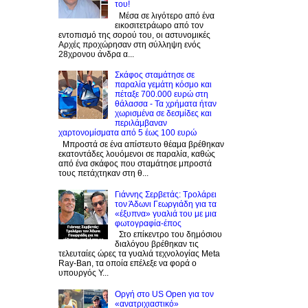
του!
Μέσα σε λιγότερο από ένα
εικοσιτετράωρο από τον
εντοπισμό της σορού του, οι αστυνομικές
Αρχές προχώρησαν στη σύλληψη ενός
28χρονου άνδρα α...
Σκάφος σταμάτησε σε
παραλία γεμάτη κόσμο και
πέταξε 700.000 ευρώ στη
θάλασσα - Τα χρήματα ήταν
χωρισμένα σε δεσμίδες και
περιλάμβαναν
χαρτονομίσματα από 5 έως 100 ευρώ
Μπροστά σε ένα απίστευτο θέαμα βρέθηκαν
εκατοντάδες λουόμενοι σε παραλία, καθώς
από ένα σκάφος που σταμάτησε μπροστά
τους πετάχτηκαν στη θ...
Γιάννης Σερβετάς: Τρολάρει
τον Άδωνι Γεωργιάδη για τα
«έξυπνα» γυαλιά του με μια
φωτογραφία-έπος
Στο επίκεντρο του δημόσιου
διαλόγου βρέθηκαν τις
τελευταίες ώρες τα γυαλιά τεχνολογίας Meta
Ray-Ban, τα οποία επέλεξε να φορά ο
υπουργός Υ...
Οργή στο US Open για τον
«ανατριχιαστικό»