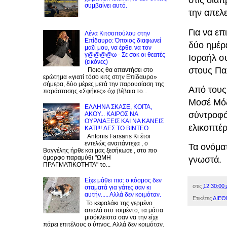
στις διαπ
συμβαίνει αυτό.
την απελ
Για να επ
Λένα Κιτσοπούλου στην
Επίδαυρο: Όποιος διαφωνεί
δύο ημέρ
μαζί μου, να έρθει να τον
γ@@@@ω - Σε σοκ οι θεατές
Ισραήλ σ
(εικόνες)
στους Πα
Ποιος θα απαντήσει στο
ερώτημα «γιατί τόσο κιτς στην Επίδαυρο»
σήμερα, δύο μέρες μετά την παρουσίαση της
Από τους
παράστασης «Σφήκες» όχι βέβαια το...
Μοσέ Μόζε
EΛΛΗΝΑ ΣΚΑΣΕ, ΚΟΙΤΑ,
σύντροφό
ΑΚΟΥ... ΚΑΙΡΟΣ ΝΑ
ΟΥΡΛIAΞΕΙΣ ΚΑΙ ΝΑ ΚΑΝΕΙΣ
ελικοπτέ
KATI!!! ΔΕΣ TO BINTEO
Antonis Farsaris Κι έτσι
εντελώς αναπάντεχα , ο
Τα ονόμα
Βαγγέλης ήρθε και μας ξεσήκωσε , στο πιο
όμορφο παραμύθι "ΩΜΗ
γνωστά.
ΠΡΑΓΜΑΤΙΚΟΤΗΤΑ" το...
Είχε μάθει πια: ο κόσμος δεν
στις
12:30:00 
σταματά για γάτες σαν κι
αυτήν..... Αλλά δεν κοιμόταν.
Ετικέτες
ΔΙΕΘ
Το κεφαλάκι της γερμένο
απαλά στο τσιμέντο, τα μάτια
μισόκλειστα σαν να την είχε
πάρει επιτέλους ο ύπνος. Αλλά δεν κοιμόταν.