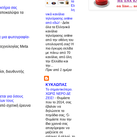
τα
Ελ
ακτήρα σας
λη
 αποκαλύψει τα
νικά κανάλια
τηλεόρασης online
από εδώ!
-
Δείτε
όλα τα Ελληνικά
κανάλια
τηλεόρασης online
ε μια φωτογραφία-
από την οθόνη του
υπολογιστή σας! Η
 τεχνολογίας Meta
πιο έγκυρη σελίδα
με πάνω από 70
κανάλια, από όλη
την Ελλάδα και
την...
Πριν από 1 ημέρα
σι, διευθυντής
ΚΥΚΛΩΠΑΣ
Το σημαντικότερο.
ΧΩΡΙΣ ΝΕΡΟ ΔΕ
ται για όσους
ΖΕΙΣ!
-
Θυμάστε
έων τους
που το 2014, σας
από σχετική έρευνα
έβαλαν να
δηλώσετε τα
πηγάδια σας; 💦
Θυμάστε που την
ίδια χρονιά σας
απαγόρεψαν να
μαζεύετε σε
στέρνες ή αλλού, το