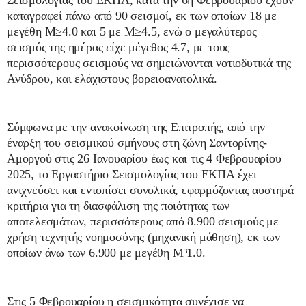
Σεισμολογίας του ΕΚΠΑ, κατά την 6η Φεβρουαρίου έχουν
καταγραφεί πάνω από 90 σεισμοί, εκ των οποίων 18 με
μεγέθη M≥4.0 και 5 με Μ≥4.5, ενώ ο μεγαλύτερος
σεισμός της ημέρας είχε μέγεθος 4.7, με τους
περισσότερους σεισμούς να σημειώνονται νοτιοδυτικά της
Ανύδρου, και ελάχιστους βορειοανατολικά.
Σύμφωνα με την ανακοίνωση της Επιτροπής, από την
έναρξη του σεισμικού σμήνους στη ζώνη Σαντορίνης-
Αμοργού στις 26 Ιανουαρίου έως και τις 4 Φεβρουαρίου
2025, το Εργαστήριο Σεισμολογίας του ΕΚΠΑ έχει
ανιχνεύσει και εντοπίσει συνολικά, εφαρμόζοντας αυστηρά
κριτήρια για τη διασφάλιση της ποιότητας των
αποτελεσμάτων, περισσότερους από 8.900 σεισμούς με
χρήση τεχνητής νοημοσύνης (μηχανική μάθηση), εκ των
οποίων άνω των 6.900 με μεγέθη Μ³1.0.
Στις 5 Φεβρουαρίου η σεισμικότητα συνέχισε να