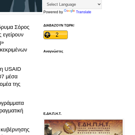
Powered by
Translate
ΔΙΑΒΑΖΟΥΝ ΤΩΡΑ!
Ίδρυμα Σόρος
 εγείρουν
η»
γκεκριμένων
Αναγνώστες
, η USAID
07 μέσα
ομέα της
ρογράμματα
πραγματική
Ε.ΔΗ.Π.Η.Τ.
ς κυβέρνησης