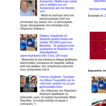
Δημοσίευ
Ανατροπή ! Mαθεύτηκε τελικά
όλη η αλήθεια για τον
ποινικολόγο και τον θανατο
Νεότερη ανά
του!
Μέσα σε λιγότερο από ένα
Εγγραφή σε:
Σ
εικοσιτετράωρο από τον
εντοπισμό της σορού του, οι αστυνομικές
Αρχές προχώρησαν στη σύλληψη ενός
.
28χρονου άνδρα α...
Σκάφος σταμάτησε σε
παραλία γεμάτη κόσμο και
πέταξε 700.000 ευρώ στη
θάλασσα - Τα χρήματα ήταν
χωρισμένα σε δεσμίδες και
περιλάμβαναν
χαρτονομίσματα από 5 έως 100 ευρώ
Μπροστά σε ένα απίστευτο θέαμα βρέθηκαν
εκατοντάδες λουόμενοι σε παραλία, καθώς
από ένα σκάφος που σταμάτησε μπροστά
τους πετάχτηκαν στη θ...
Δημοφιλείς α
Γιάννης Σερβετάς: Τρολάρει
τον Άδωνι Γεωργιάδη για τα
«έξυπνα» γυαλιά του με μια
φωτογραφία-έπος
Στο επίκεντρο του δημόσιου
διαλόγου βρέθηκαν τις
τελευταίες ώρες τα γυαλιά τεχνολογίας Meta
Ray-Ban, τα οποία επέλεξε να φορά ο
υπουργός Υ...