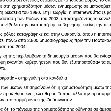
χε στη χρηματοδότηση μέσων ενημέρωσης σε μετασοβιετ
η δεκαετία του 1990. Στη Γεωργία, η Internews έπαιξε β
νάσταση των Ρόδων του 2003, υποστηρίζοντας το κανάλι
 συνέβαλε στην ανατροπή της κυβέρνησης εκείνη την περ
ς ρόλος καταγράφηκε και στην Ουκρανία, όπου η Interne
σει πάνω από 2.800 δημοσιογράφους πριν την Πορτοκαλ
ση του 2004.
γική της περιλάμβανε τη δημιουργία μέσων που θα ενίσχ
ώμη εναντίον κυβερνήσεων που δεν εξυπηρετούσαν τα αμ
τα.
οκρατία» στηριγμένη στα κονδύλια
 των μέσων επισημαίνουν ότι η χρηματοδότηση μέσω τη
ν προώθηση ενός ελεύθερου Τύπου, αλλά την προσαρμ
ν στα συμφέροντα της Ουάσινγκτον.
ός ότι το πάγωμα της χρηματοδότησης οδήγησε σε άμεσ