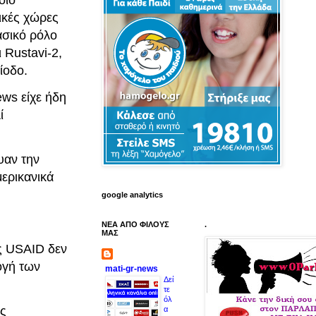
ικές χώρες
ασικό ρόλο
 Rustavi-2,
ίοδο.
ws είχε ήδη
ί
υαν την
ερικανικά
google analytics
ΝΕΑ ΑΠΟ ΦΙΛΟΥΣ
.
ΜΑΣ
ς USAID δεν
ογή των
mati-gr-news
Δεί
τε
όλ
ες
α