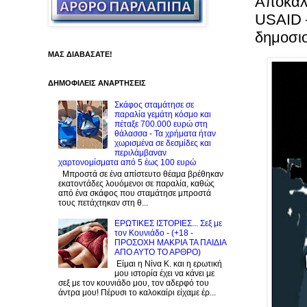
Αποκάλ
USAID –
δημοσι
ΜΑΣ ΔΙΑΒΑΣΑΤΕ!
ΔΗΜΟΦΙΛΕΙΣ ΑΝΑΡΤΗΣΕΙΣ
Σκάφος σταμάτησε σε
παραλία γεμάτη κόσμο και
πέταξε 700.000 ευρώ στη
θάλασσα - Τα χρήματα ήταν
χωρισμένα σε δεσμίδες και
περιλάμβαναν
χαρτονομίσματα από 5 έως 100 ευρώ
Μπροστά σε ένα απίστευτο θέαμα βρέθηκαν
εκατοντάδες λουόμενοι σε παραλία, καθώς
από ένα σκάφος που σταμάτησε μπροστά
τους πετάχτηκαν στη θ...
ΕΡΩΤΙΚΕΣ ΙΣΤΟΡΙΕΣ... Σεξ με
τον Kουνιάδο - (+18 -
ΠΡΟΣΟΧΗ ΜΑΚΡΙΑ ΤΑ ΠΑΙΔΙΑ
ΑΠΟ ΑΥΤΟ ΤΟ ΑΡΘΡΟ)
Είμαι η Νίνα Κ. και η ερωτική
μου ιστορία έχει να κάνει με
σεξ με τον κουνιάδο μου, τον αδερφό του
άντρα μου! Πέρυσι το καλοκαίρι είχαμε έρ...