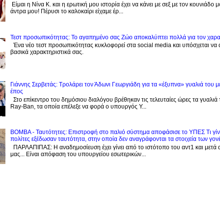
Είμαι η Νίνα Κ. και η ερωτική μου ιστορία έχει να κάνει με σεξ με τον κουνιάδο 
άντρα μου! Πέρυσι το καλοκαίρι είχαμε έρ...
Τεστ προσωπικότητας: Το αγαπημένο σας Zώο αποκαλύπτει πολλά για τον χαρ
Ένα νέο τεστ προσωπικότητας κυκλοφορεί στα social media και υπόσχεται να
βασικά χαρακτηριστικά σας.
Γιάννης Σερβετάς: Τρολάρει τον Άδωνι Γεωργιάδη για τα «έξυπνα» γυαλιά του μ
έπος
Στο επίκεντρο του δημόσιου διαλόγου βρέθηκαν τις τελευταίες ώρες τα γυαλιά
Ray-Ban, τα οποία επέλεξε να φορά ο υπουργός Υ...
BOMBA - Ταυτότητες: Eπιστροφή στο παλιό σύστημα αποφάσισε το ΥΠΕΣ Τι γίνε
πολίτες εξέδωσαν ταυτότητα, στην οποία δεν αναγράφονται τα στοιχεία των γον
ΠΑΡΛΑΠΙΠΑΣ: Η αναδημοσίευση έχει γίνει από το ιστότοπο του αντ1 και μετά 
μας... Είναι απόφαση του υπουργείου εσωτερικών...