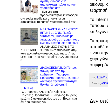
αγαπημένο σας Zώο
οικονομικ
αποκαλύπτει πολλά για τον
χαρακτήρα σας
εξάρτησή 
Ένα νέο τεστ
προσωπικότητας κυκλοφορεί
στα social media και υπόσχεται να
Το Inter
αποκαλύψει τα βασικά χαρακτηριστικά σας.
Τύπου», 
NEA ΠΑΡΑΤΑΣΗ - ΔΕΝ ΤΟΥΣ
επιλέγον
ΒΓΑΙΝΕΙ.... CNN: Παλιές
ταυτότητες: Παράταση με
περιορισμούς στη χρήση τους
Τα πρόσφ
έως τον Σεπτέμβριο του 2027
υποτιθέμ
ΑΝΑΔΗΜΟΣΙΕΥΟΥΜΕ ΤΟ
ΑΡΘΡΟ ΑΠΟ ΤΟ CNN ! Νέα παράταση στην
είναι στ
ισχύ των παλιών αστυνομικών ταυτοτήτων
μέχρι και τις 25 Σεπτεμβρίου 2027 δόθηκε με
χειραγώγ
υ...
συμφερό
ΔΙΑΟΛΟΕΚΒΙΑΣΜΟΙ Tύπου...
πανδημίας από την
κυβέρνηση! Υπουργός
στις
9:49:00 π
Ευάγγελος Τουρνάς: «Όποιος
δεν πάρει την νέα ταυτότητα
Ετικέτες
ΑΠΟΚ
δεν θα πληρώνεται»!
(BINTEO)
Ο υπουργός Κλιματικής Κρίσης και
Πολιτικής Προστασίας, Ευάγγελος Τουρνάς,
κατά τη διάρκεια ομιλίας του στη Βουλή είπε
Δεν υπ
ότι όσοι πολίτες δεν...