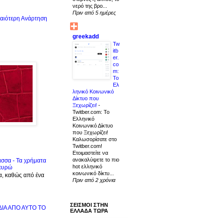
νερό της βρο...
Πριν από 5 ημέρες
αιότερη Ανάρτηση
greekadd
Tw
itb
er.
co
m:
Το
Ελ
ληνικό Κοινωνικό
Δίκτυο που
Ξεχωρίζει!
-
Twitber.com: Το
Ελληνικό
Κοινωνικό Δίκτυο
που Ξεχωρίζει!
Καλωσορίσατε στο
Twitber.com!
Ετοιμαστείτε να
ανακαλύψετε το πιο
ασσα - Τα χρήματα
hot ελληνικό
 ευρώ
κοινωνικό δίκτυ...
α, καθώς από ένα
Πριν από 2 χρόνια
ΣΕΙΣΜΟΙ ΣΤΗΝ
ΙΔΙΑ ΑΠΟ ΑΥΤΟ ΤΟ
ΕΛΛΑΔΑ ΤΩΡΑ