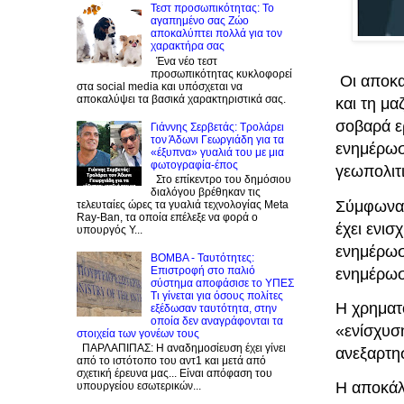
Τεστ προσωπικότητας: Το
αγαπημένο σας Zώο
αποκαλύπτει πολλά για τον
χαρακτήρα σας
Ένα νέο τεστ
προσωπικότητας κυκλοφορεί
Οι αποκα
στα social media και υπόσχεται να
αποκαλύψει τα βασικά χαρακτηριστικά σας.
και τη μ
σοβαρά ε
Γιάννης Σερβετάς: Τρολάρει
τον Άδωνι Γεωργιάδη για τα
ενημέρωσ
«έξυπνα» γυαλιά του με μια
φωτογραφία-έπος
γεωπολιτ
Στο επίκεντρο του δημόσιου
διαλόγου βρέθηκαν τις
Σύμφωνα 
τελευταίες ώρες τα γυαλιά τεχνολογίας Meta
Ray-Ban, τα οποία επέλεξε να φορά ο
έχει ενι
υπουργός Υ...
ενημέρωσ
BOMBA - Ταυτότητες:
Eπιστροφή στο παλιό
ενημέρωσ
σύστημα αποφάσισε το ΥΠΕΣ
Τι γίνεται για όσους πολίτες
Η χρηματ
εξέδωσαν ταυτότητα, στην
οποία δεν αναγράφονται τα
«ενίσχυση
στοιχεία των γονέων τους
ΠΑΡΛΑΠΙΠΑΣ: Η αναδημοσίευση έχει γίνει
ανεξαρτη
από το ιστότοπο του αντ1 και μετά από
σχετική έρευνα μας... Είναι απόφαση του
Η αποκάλυ
υπουργείου εσωτερικών...