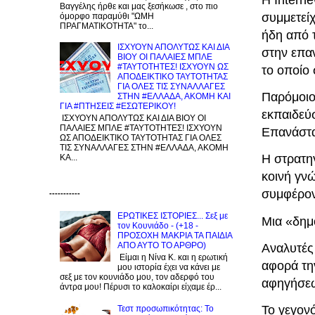
Βαγγέλης ήρθε και μας ξεσήκωσε , στο πιο
συμμετεί
όμορφο παραμύθι "ΩΜΗ
ΠΡΑΓΜΑΤΙΚΟΤΗΤΑ" το...
ήδη από τ
ΙΣΧΥΟΥΝ ΑΠΟΛΥΤΩΣ ΚΑΙ ΔΙΑ
στην επα
ΒΙΟΥ ΟΙ ΠΑΛΑΙΕΣ ΜΠΛΕ
#ΤΑΥΤΟΤΗΤΕΣ! ΙΣΧΥΟΥΝ ΩΣ
το οποίο
ΑΠΟΔΕΙΚΤΙΚΟ ΤΑΥΤΟΤΗΤΑΣ
ΓΙΑ ΟΛΕΣ ΤΙΣ ΣΥΝΑΛΛΑΓΕΣ
Παρόμοιο
ΣΤΗΝ #ΕΛΛΑΔΑ, ΑΚΟΜΗ ΚΑΙ
ΓΙΑ #ΠΤΗΣΕΙΣ #ΕΣΩΤΕΡΙΚΟΥ!
εκπαιδεύ
ΙΣΧΥΟΥΝ ΑΠΟΛΥΤΩΣ ΚΑΙ ΔΙΑ ΒΙΟΥ ΟΙ
ΠΑΛΑΙΕΣ ΜΠΛΕ #ΤΑΥΤΟΤΗΤΕΣ! ΙΣΧΥΟΥΝ
Επανάστα
ΩΣ ΑΠΟΔΕΙΚΤΙΚΟ ΤΑΥΤΟΤΗΤΑΣ ΓΙΑ ΟΛΕΣ
ΤΙΣ ΣΥΝΑΛΛΑΓΕΣ ΣΤΗΝ #ΕΛΛΑΔΑ, ΑΚΟΜΗ
Η στρατη
ΚΑ...
κοινή γν
συμφέρον
-----------
ΕΡΩΤΙΚΕΣ ΙΣΤΟΡΙΕΣ... Σεξ με
Μια «δημ
τον Kουνιάδο - (+18 -
ΠΡΟΣΟΧΗ ΜΑΚΡΙΑ ΤΑ ΠΑΙΔΙΑ
ΑΠΟ ΑΥΤΟ ΤΟ ΑΡΘΡΟ)
Αναλυτές
Είμαι η Νίνα Κ. και η ερωτική
αφορά τη
μου ιστορία έχει να κάνει με
σεξ με τον κουνιάδο μου, τον αδερφό του
αφηγήσεω
άντρα μου! Πέρυσι το καλοκαίρι είχαμε έρ...
Το γεγον
Τεστ προσωπικότητας: Το