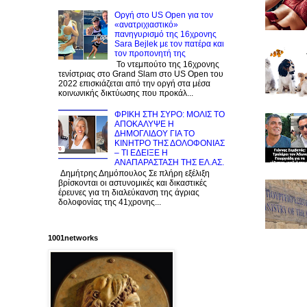
Οργή στο US Open για τον
«ανατριχιαστικό»
πανηγυρισμό της 16χρονης
Sara Bejlek με τον πατέρα και
τον προπονητή της
Το ντεμπούτο της 16χρονης
τενίστριας στο Grand Slam στο US Open του
2022 επισκιάζεται από την οργή στα μέσα
κοινωνικής δικτύωσης που προκάλ...
ΦΡΙΚΗ ΣΤΗ ΣΥΡΟ: ΜΟΛΙΣ TO
ΑΠΟΚΑΛΥΨΕ Η
ΔΗΜΟΓΛΙΔΟΥ ΓΙΑ ΤΟ
KINΗΤΡΟ ΤΗΣ ΔΟΛΟΦΟΝΙΑΣ
– ΤΙ ΕΔΕΙΞΕ Η
ΑΝΑΠΑΡΑΣΤΑΣΗ ΤΗΣ ΕΛ.ΑΣ.
Δημήτρης Δημόπουλος Σε πλήρη εξέλιξη
βρίσκονται οι αστυνομικές και δικαστικές
έρευνες για τη διαλεύκανση της άγριας
δολοφονίας της 41χρονης...
1001networks