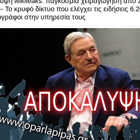
υψη wikileaks: παγκόσμια χειραγώγηση από 
 Το κρυφό δίκτυο που ελέγχει τις ειδήσεις 6.
ογράφοι στην υπηρεσία τους