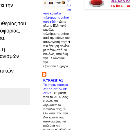
τα
ει την
Ελ
λη
νικά κανάλια
τηλεόρασης online
από εδώ!
-
Δείτε
υθερίας του
όλα τα Ελληνικά
κανάλια
ροφορίας,
τηλεόρασης online
ρα.
από την οθόνη του
υπολογιστή σας! Η
πιο έγκυρη σελίδα
ι η
με πάνω από 70
κανάλια, από όλη
γανισμών
την Ελλάδα και
την...
Πριν από 1 ημέρα
ιτικών
ΚΥΚΛΩΠΑΣ
Το σημαντικότερο.
ΧΩΡΙΣ ΝΕΡΟ ΔΕ
ΖΕΙΣ!
-
Θυμάστε
που το 2014, σας
έβαλαν να
δηλώσετε τα
πηγάδια σας; 💦
Θυμάστε που την
ίδια χρονιά σας
απαγόρεψαν να
μαζεύετε σε
στέρνες ή αλλού, το