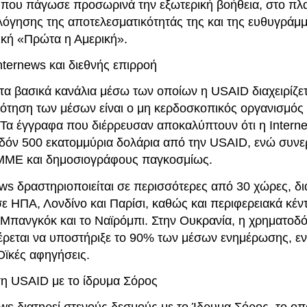
που πάγωσε προσωρινά την εξωτερική βοήθεια, στο πλα
λόγησης της αποτελεσματικότητάς της και της ευθυγράμμ
τική «Πρώτα η Αμερική».
nternews και διεθνής επιρροή
τα βασικά κανάλια μέσω των οποίων η USAID διαχειρίζετ
ότηση των μέσων είναι ο μη κερδοσκοπικός οργανισμός 
 Τα έγγραφα που διέρρευσαν αποκαλύπτουν ότι η Interne
εδόν 500 εκατομμύρια δολάρια από την USAID, ενώ συνε
 ΜΜΕ και δημοσιογράφους παγκοσμίως.
ews δραστηριοποιείται σε περισσότερες από 30 χώρες, δι
ε ΗΠΑ, Λονδίνο και Παρίσι, καθώς και περιφερειακά κέν
η Μπανγκόκ και το Ναϊρόμπι. Στην Ουκρανία, η χρηματοδ
ρεται να υποστήριξε το 90% των μέσων ενημέρωσης, εν
ϊκές αφηγήσεις.
η USAID με το ίδρυμα Σόρος
ws διατηρεί στενούς δεσμούς με το Ίδρυμα Σόρος, το οπ