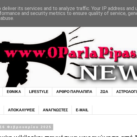
deliver its services and to analyze traffic. Your IP address and
formance and security metrics to ensure quality of service, ge
 abuse.
ΕΘΝΙΚΑ
LIFESTYLE
ΑΡΘΡΟ ΠΑΡΛΑΠΙΠΑ
ΖΩΑ
ΑΣΤΡΟΛΟΓ
ΑΠΟΚΑΛΥΨΕΙΣ
ΑΝΑΓΝΩΣΤΕΣ
E-MAIL
16 Φεβρουαρίου 2025