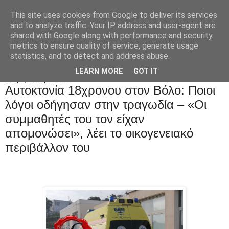
This site uses cookies from Google to deliver its services
and to analyze traffic. Your IP address and user-agent are
shared with Google along with performance and security
metrics to ensure quality of service, generate usage
statistics, and to detect and address abuse.
LEARN MORE
GOT IT
Τετάρτη 26 Μαρτίου 2025
Αυτοκτονία 18χρονου στον Βόλο: Ποιοι
λόγοι οδήγησαν στην τραγωδία – «Oι
συμμαθητές του τον είχαν
απομονώσει», λέει το οικογενειακό
περιβάλλον του