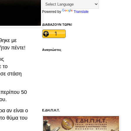
Powered by
Translate
ΔΙΑΒΑΖΟΥΝ ΤΩΡΑ!
θηκε με
ήταν πέντε!
Αναγνώστες
ις
 το
 σε στάση
ς περίπου 50
ου.
α αν είναι ο
Ε.ΔΗ.Π.Η.Τ.
 το θύμα του