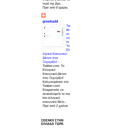
νερό της βρο...
Πριν από 6 ημέρες
greekadd
Tw
itb
er.
co
m:
Το
Ελ
ληνικό Κοινωνικό
Δίκτυο που
Ξεχωρίζει!
-
Twitber.com: Το
Ελληνικό
Κοινωνικό Δίκτυο
που Ξεχωρίζει!
Καλωσορίσατε στο
Twitber.com!
Ετοιμαστείτε να
ανακαλύψετε το πιο
hot ελληνικό
κοινωνικό δίκτυ...
Πριν από 2 χρόνια
ΣΕΙΣΜΟΙ ΣΤΗΝ
ΕΛΛΑΔΑ ΤΩΡΑ