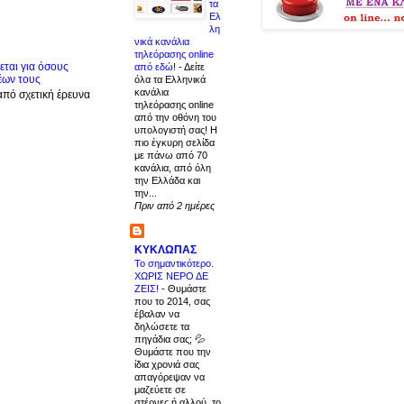
τα
Ελ
λη
νικά κανάλια
τηλεόρασης online
ται για όσους
από εδώ!
-
Δείτε
έων τους
όλα τα Ελληνικά
κανάλια
από σχετική έρευνα
τηλεόρασης online
από την οθόνη του
υπολογιστή σας! Η
πιο έγκυρη σελίδα
με πάνω από 70
κανάλια, από όλη
την Ελλάδα και
την...
Πριν από 2 ημέρες
ΚΥΚΛΩΠΑΣ
Το σημαντικότερο.
ΧΩΡΙΣ ΝΕΡΟ ΔΕ
ΖΕΙΣ!
-
Θυμάστε
που το 2014, σας
έβαλαν να
δηλώσετε τα
πηγάδια σας; 💦
Θυμάστε που την
ίδια χρονιά σας
απαγόρεψαν να
μαζεύετε σε
στέρνες ή αλλού, το