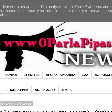
deliver its services and to analyze traffic. Your IP address and
formance and security metrics to ensure quality of service, ge
 abuse.
ΕΘΝΙΚΑ
LIFESTYLE
ΑΡΘΡΟ ΠΑΡΛΑΠΙΠΑ
ΖΩΑ
ΑΣΤΡΟΛΟΓ
ΑΠΟΚΑΛΥΨΕΙΣ
ΑΝΑΓΝΩΣΤΕΣ
E-MAIL
31 Μαρτίου 2025