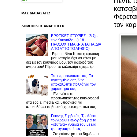
Πέντε τ
κατσαβί
ΜΑΣ ΔΙΑΒΑΣΑΤΕ!
Φέρεται
τον κα
ΔΗΜΟΦΙΛΕΙΣ ΑΝΑΡΤΗΣΕΙΣ
ΕΡΩΤΙΚΕΣ ΙΣΤΟΡΙΕΣ... Σεξ με
τον Kουνιάδο - (+18 -
ΠΡΟΣΟΧΗ ΜΑΚΡΙΑ ΤΑ ΠΑΙΔΙΑ
ΑΠΟ ΑΥΤΟ ΤΟ ΑΡΘΡΟ)
Είμαι η Νίνα Κ. και η ερωτική
μου ιστορία έχει να κάνει με
σεξ με τον κουνιάδο μου, τον αδερφό του
άντρα μου! Πέρυσι το καλοκαίρι είχαμε έρ...
Τεστ προσωπικότητας: Το
αγαπημένο σας Zώο
αποκαλύπτει πολλά για τον
χαρακτήρα σας
Ένα νέο τεστ
προσωπικότητας κυκλοφορεί
στα social media και υπόσχεται να
αποκαλύψει τα βασικά χαρακτηριστικά σας.
Γιάννης Σερβετάς: Τρολάρει
τον Άδωνι Γεωργιάδη για τα
«έξυπνα» γυαλιά του με μια
φωτογραφία-έπος
Στο επίκεντρο του δημόσιου