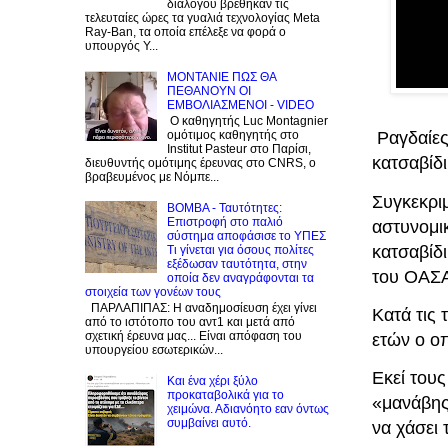
διαλόγου βρέθηκαν τις
τελευταίες ώρες τα γυαλιά τεχνολογίας Meta
Ray-Ban, τα οποία επέλεξε να φορά ο
υπουργός Υ...
ΜΟΝΤΑΝΙΕ ΠΩΣ ΘΑ
ΠΕΘΑΝΟΥΝ ΟΙ
ΕΜΒΟΛΙΑΣΜΕΝΟΙ - VIDEO
Ο καθηγητής Luc Montagnier
ομότιμος καθηγητής στο
Ραγδαίες 
Institut Pasteur στο Παρίσι,
κατσαβίδι
διευθυντής ομότιμης έρευνας στο CNRS, o
βραβευμένος με Νόμπε...
Συγκεκριμ
BOMBA - Ταυτότητες:
Eπιστροφή στο παλιό
αστυνομι
σύστημα αποφάσισε το ΥΠΕΣ
κατσαβίδι
Τι γίνεται για όσους πολίτες
εξέδωσαν ταυτότητα, στην
του ΟΑΣ
οποία δεν αναγράφονται τα
στοιχεία των γονέων τους
ΠΑΡΛΑΠΙΠΑΣ: Η αναδημοσίευση έχει γίνει
Κατά τις 
από το ιστότοπο του αντ1 και μετά από
σχετική έρευνα μας... Είναι απόφαση του
ετών ο οπ
υπουργείου εσωτερικών...
Εκεί τους
Και ένα χέρι ξύλο
προκαταβολικά για το
«μανάβης
χειμώνα. Αδιανόητο εαν όντως
συμβαίνει αυτό.
να χάσει 