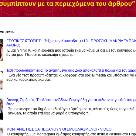
ναρτήσεις
ΕΡΩΤΙΚΕΣ ΙΣΤΟΡΙΕΣ... Σεξ με τον Kουνιάδο - (+18 - ΠΡΟΣΟΧΗ ΜΑΚΡΙΑ ΤΑ ΠΑ
ΑΡΘΡΟ)
Είμαι η Νίνα Κ. και η ερωτική μου ιστορία έχει να κάνει με σεξ με τον κουνιάδο 
άντρα μου! Πέρυσι το καλοκαίρι είχαμε έρ...
Τεστ προσωπικότητας: Το αγαπημένο σας Zώο αποκαλύπτει πολλά για τον χαρ
Ένα νέο τεστ προσωπικότητας κυκλοφορεί στα social media και υπόσχεται να
βασικά χαρακτηριστικά σας.
Γιάννης Σερβετάς: Τρολάρει τον Άδωνι Γεωργιάδη για τα «έξυπνα» γυαλιά του μ
έπος
Στο επίκεντρο του δημόσιου διαλόγου βρέθηκαν τις τελευταίες ώρες τα γυαλιά
Ray-Ban, τα οποία επέλεξε να φορά ο υπουργός Υ...
ΜΟΝΤΑΝΙΕ ΠΩΣ ΘΑ ΠΕΘΑΝΟΥΝ ΟΙ ΕΜΒΟΛΙΑΣΜΕΝΟΙ - VIDEO
Ο καθηγητής Luc Montagnier ομότιμος καθηγητής στο Institut Pasteur στο Παρί