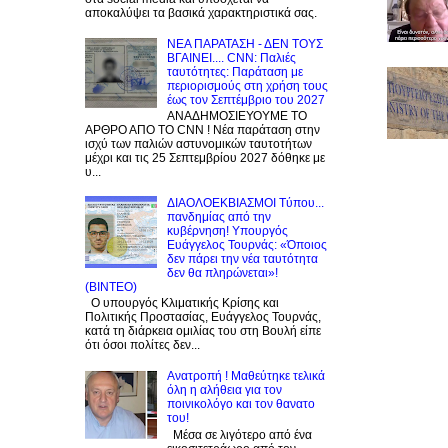
αποκαλύψει τα βασικά χαρακτηριστικά σας.
NEA ΠΑΡΑΤΑΣΗ - ΔΕΝ ΤΟΥΣ
ΒΓΑΙΝΕΙ.... CNN: Παλιές
ταυτότητες: Παράταση με
περιορισμούς στη χρήση τους
έως τον Σεπτέμβριο του 2027
ΑΝΑΔΗΜΟΣΙΕΥΟΥΜΕ ΤΟ
ΑΡΘΡΟ ΑΠΟ ΤΟ CNN ! Νέα παράταση στην
ισχύ των παλιών αστυνομικών ταυτοτήτων
μέχρι και τις 25 Σεπτεμβρίου 2027 δόθηκε με
υ...
ΔΙΑΟΛΟΕΚΒΙΑΣΜΟΙ Tύπου...
πανδημίας από την
κυβέρνηση! Υπουργός
Ευάγγελος Τουρνάς: «Όποιος
δεν πάρει την νέα ταυτότητα
δεν θα πληρώνεται»!
(BINTEO)
Ο υπουργός Κλιματικής Κρίσης και
Πολιτικής Προστασίας, Ευάγγελος Τουρνάς,
κατά τη διάρκεια ομιλίας του στη Βουλή είπε
ότι όσοι πολίτες δεν...
Ανατροπή ! Mαθεύτηκε τελικά
όλη η αλήθεια για τον
ποινικολόγο και τον θανατο
του!
Μέσα σε λιγότερο από ένα