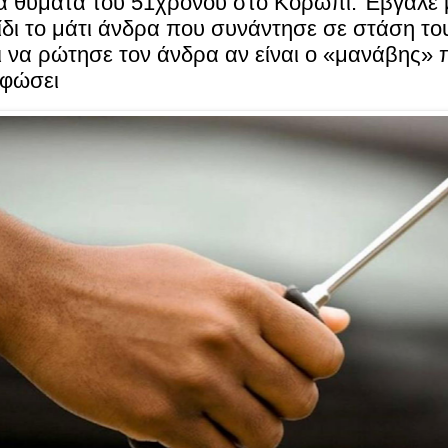
α θύματα του 51χρονου στο Κορωπί: Έβγαλε 
δι το μάτι άνδρα που συνάντησε σε στάση τ
 να ρώτησε τον άνδρα αν είναι ο «μανάβης» 
ρφώσει