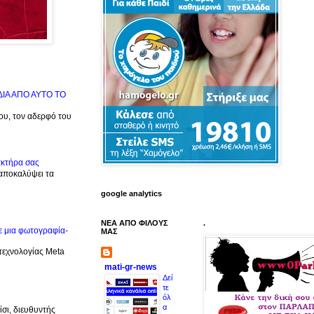
ΙΔΙΑ ΑΠΟ ΑΥΤΟ ΤΟ
μου, τον αδερφό του
ακτήρα σας
 αποκαλύψει τα
google analytics
ΝΕΑ ΑΠΟ ΦΙΛΟΥΣ
.
ε μια φωτογραφία-
ΜΑΣ
 τεχνολογίας Meta
mati-gr-news
Δεί
τε
όλ
α
σι, διευθυντής