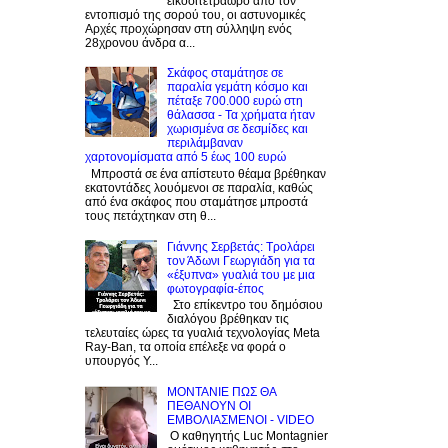
εικοσιτετράωρο από τον
εντοπισμό της σορού του, οι αστυνομικές
Αρχές προχώρησαν στη σύλληψη ενός
28χρονου άνδρα α...
Σκάφος σταμάτησε σε
παραλία γεμάτη κόσμο και
πέταξε 700.000 ευρώ στη
θάλασσα - Τα χρήματα ήταν
χωρισμένα σε δεσμίδες και
περιλάμβαναν
χαρτονομίσματα από 5 έως 100 ευρώ
Μπροστά σε ένα απίστευτο θέαμα βρέθηκαν
εκατοντάδες λουόμενοι σε παραλία, καθώς
από ένα σκάφος που σταμάτησε μπροστά
τους πετάχτηκαν στη θ...
Γιάννης Σερβετάς: Τρολάρει
τον Άδωνι Γεωργιάδη για τα
«έξυπνα» γυαλιά του με μια
φωτογραφία-έπος
Στο επίκεντρο του δημόσιου
διαλόγου βρέθηκαν τις
τελευταίες ώρες τα γυαλιά τεχνολογίας Meta
Ray-Ban, τα οποία επέλεξε να φορά ο
υπουργός Υ...
ΜΟΝΤΑΝΙΕ ΠΩΣ ΘΑ
ΠΕΘΑΝΟΥΝ ΟΙ
ΕΜΒΟΛΙΑΣΜΕΝΟΙ - VIDEO
Ο καθηγητής Luc Montagnier