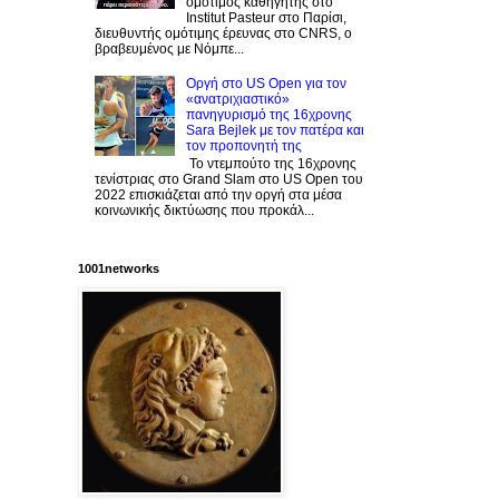
ομότιμος καθηγητής στο
Institut Pasteur στο Παρίσι,
διευθυντής ομότιμης έρευνας στο CNRS, o
βραβευμένος με Νόμπε...
Οργή στο US Open για τον
«ανατριχιαστικό»
πανηγυρισμό της 16χρονης
Sara Bejlek με τον πατέρα και
τον προπονητή της
Το ντεμπούτο της 16χρονης
τενίστριας στο Grand Slam στο US Open του
2022 επισκιάζεται από την οργή στα μέσα
κοινωνικής δικτύωσης που προκάλ...
1001networks