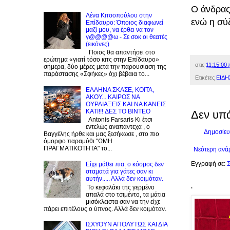
Ο άνδρας
Λένα Κιτσοπούλου στην
ενώ η σύζ
Επίδαυρο: Όποιος διαφωνεί
μαζί μου, να έρθει να τον
γ@@@@ω - Σε σοκ οι θεατές
(εικόνες)
Ποιος θα απαντήσει στο
ερώτημα «γιατί τόσο κιτς στην Επίδαυρο»
στις
11:15:00 
σήμερα, δύο μέρες μετά την παρουσίαση της
παράστασης «Σφήκες» όχι βέβαια το...
Ετικέτες
ΕΙΔΗ
EΛΛΗΝΑ ΣΚΑΣΕ, ΚΟΙΤΑ,
ΑΚΟΥ... ΚΑΙΡΟΣ ΝΑ
ΟΥΡΛIAΞΕΙΣ ΚΑΙ ΝΑ ΚΑΝΕΙΣ
KATI!!! ΔΕΣ TO BINTEO
Δεν υπ
Antonis Farsaris Κι έτσι
εντελώς αναπάντεχα , ο
Δημοσίευ
Βαγγέλης ήρθε και μας ξεσήκωσε , στο πιο
όμορφο παραμύθι "ΩΜΗ
ΠΡΑΓΜΑΤΙΚΟΤΗΤΑ" το...
Νεότερη ανά
Εγγραφή σε:
Σ
Είχε μάθει πια: ο κόσμος δεν
σταματά για γάτες σαν κι
αυτήν..... Αλλά δεν κοιμόταν.
.
Το κεφαλάκι της γερμένο
απαλά στο τσιμέντο, τα μάτια
μισόκλειστα σαν να την είχε
πάρει επιτέλους ο ύπνος. Αλλά δεν κοιμόταν.
ΙΣΧΥΟΥΝ ΑΠΟΛΥΤΩΣ ΚΑΙ ΔΙΑ