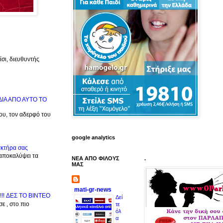
σι, διευθυντής
ΙΔΙΑ ΑΠΟ ΑΥΤΟ ΤΟ
μου, τον αδερφό του
google analytics
ακτήρα σας
 αποκαλύψει τα
ΝΕΑ ΑΠΟ ΦΙΛΟΥΣ
.
ΜΑΣ
mati-gr-news
!!! ΔΕΣ TO BINTEO
Δεί
ε , στο πιο
τε
όλ
α