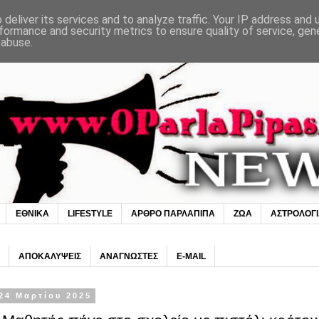
deliver its services and to analyze traffic. Your IP address and
formance and security metrics to ensure quality of service, ge
 abuse.
ΕΘΝΙΚΑ
LIFESTYLE
ΑΡΘΡΟ ΠΑΡΛΑΠΙΠΑ
ΖΩΑ
ΑΣΤΡΟΛΟΓ
ΑΠΟΚΑΛΥΨΕΙΣ
ΑΝΑΓΝΩΣΤΕΣ
E-MAIL
24 Μαρτίου 2025