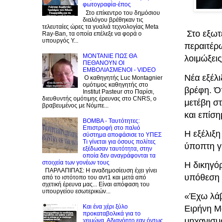
φωτογραφία-έπος
Στο επίκεντρο του δημόσιου
διαλόγου βρέθηκαν τις
τελευταίες ώρες τα γυαλιά τεχνολογίας Meta
Στο εξωτε
Ray-Ban, τα οποία επέλεξε να φορά ο
υπουργός Υ...
περαιτέρω
ΜΟΝΤΑΝΙΕ ΠΩΣ ΘΑ
λοιμώξεις
ΠΕΘΑΝΟΥΝ ΟΙ
ΕΜΒΟΛΙΑΣΜΕΝΟΙ - VIDEO
Νέα εξέλ
Ο καθηγητής Luc Montagnier
ομότιμος καθηγητής στο
βρέφη. Ό
Institut Pasteur στο Παρίσι,
διευθυντής ομότιμης έρευνας στο CNRS, o
μετέβη σ
βραβευμένος με Νόμπε...
και επίση
BOMBA - Ταυτότητες:
Eπιστροφή στο παλιό
Η εξέλιξ
σύστημα αποφάσισε το ΥΠΕΣ
Τι γίνεται για όσους πολίτες
ύποπτη γ
εξέδωσαν ταυτότητα, στην
οποία δεν αναγράφονται τα
στοιχεία των γονέων τους
Η δικηγό
ΠΑΡΛΑΠΙΠΑΣ: Η αναδημοσίευση έχει γίνει
υπόθεση 
από το ιστότοπο του αντ1 και μετά από
σχετική έρευνα μας... Είναι απόφαση του
υπουργείου εσωτερικών...
«Έχω λάβ
Και ένα χέρι ξύλο
Ειρήνη Μ
προκαταβολικά για το
μηχανισμ
χειμώνα. Αδιανόητο εαν όντως