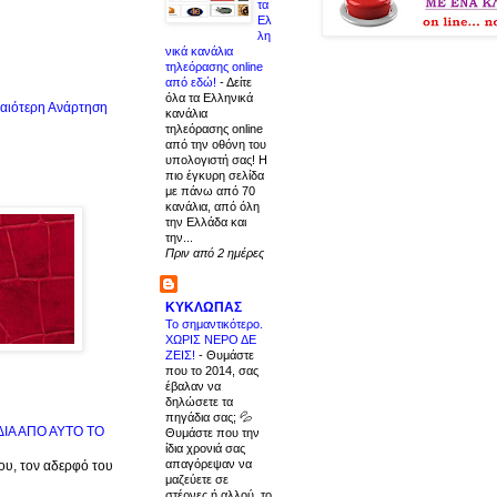
τα
Ελ
λη
νικά κανάλια
τηλεόρασης online
από εδώ!
-
Δείτε
όλα τα Ελληνικά
αιότερη Ανάρτηση
κανάλια
τηλεόρασης online
από την οθόνη του
υπολογιστή σας! Η
πιο έγκυρη σελίδα
με πάνω από 70
κανάλια, από όλη
την Ελλάδα και
την...
Πριν από 2 ημέρες
ΚΥΚΛΩΠΑΣ
Το σημαντικότερο.
ΧΩΡΙΣ ΝΕΡΟ ΔΕ
ΖΕΙΣ!
-
Θυμάστε
που το 2014, σας
έβαλαν να
δηλώσετε τα
πηγάδια σας; 💦
ΙΔΙΑ ΑΠΟ ΑΥΤΟ ΤΟ
Θυμάστε που την
ίδια χρονιά σας
απαγόρεψαν να
μου, τον αδερφό του
μαζεύετε σε
στέρνες ή αλλού, το