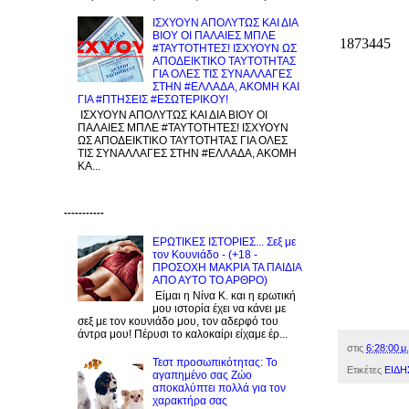
ΙΣΧΥΟΥΝ ΑΠΟΛΥΤΩΣ ΚΑΙ ΔΙΑ
ΒΙΟΥ ΟΙ ΠΑΛΑΙΕΣ ΜΠΛΕ
#ΤΑΥΤΟΤΗΤΕΣ! ΙΣΧΥΟΥΝ ΩΣ
ΑΠΟΔΕΙΚΤΙΚΟ ΤΑΥΤΟΤΗΤΑΣ
ΓΙΑ ΟΛΕΣ ΤΙΣ ΣΥΝΑΛΛΑΓΕΣ
ΣΤΗΝ #ΕΛΛΑΔΑ, ΑΚΟΜΗ ΚΑΙ
ΓΙΑ #ΠΤΗΣΕΙΣ #ΕΣΩΤΕΡΙΚΟΥ!
ΙΣΧΥΟΥΝ ΑΠΟΛΥΤΩΣ ΚΑΙ ΔΙΑ ΒΙΟΥ ΟΙ
ΠΑΛΑΙΕΣ ΜΠΛΕ #ΤΑΥΤΟΤΗΤΕΣ! ΙΣΧΥΟΥΝ
ΩΣ ΑΠΟΔΕΙΚΤΙΚΟ ΤΑΥΤΟΤΗΤΑΣ ΓΙΑ ΟΛΕΣ
ΤΙΣ ΣΥΝΑΛΛΑΓΕΣ ΣΤΗΝ #ΕΛΛΑΔΑ, ΑΚΟΜΗ
ΚΑ...
-----------
ΕΡΩΤΙΚΕΣ ΙΣΤΟΡΙΕΣ... Σεξ με
τον Kουνιάδο - (+18 -
ΠΡΟΣΟΧΗ ΜΑΚΡΙΑ ΤΑ ΠΑΙΔΙΑ
ΑΠΟ ΑΥΤΟ ΤΟ ΑΡΘΡΟ)
Είμαι η Νίνα Κ. και η ερωτική
μου ιστορία έχει να κάνει με
σεξ με τον κουνιάδο μου, τον αδερφό του
άντρα μου! Πέρυσι το καλοκαίρι είχαμε έρ...
στις
6:28:00 μ.
Τεστ προσωπικότητας: Το
Ετικέτες
ΕΙΔΗ
αγαπημένο σας Zώο
αποκαλύπτει πολλά για τον
χαρακτήρα σας