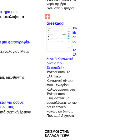
νερό της βρο...
Πριν από 5 ημέρες
ακτήρα σας
 αποκαλύψει τα
greekadd
Tw
itb
er.
co
ε μια φωτογραφία-
m:
Το
 τεχνολογίας Meta
Ελ
ληνικό Κοινωνικό
Δίκτυο που
Ξεχωρίζει!
-
Twitber.com: Το
Ελληνικό
σι, διευθυντής
Κοινωνικό Δίκτυο
που Ξεχωρίζει!
Καλωσορίσατε στο
Twitber.com!
Ετοιμαστείτε να
ται για όσους
ανακαλύψετε το πιο
έων τους
hot ελληνικό
κοινωνικό δίκτυ...
από σχετική έρευνα
Πριν από 2 χρόνια
ΣΕΙΣΜΟΙ ΣΤΗΝ
ΕΛΛΑΔΑ ΤΩΡΑ