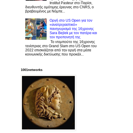
Institut Pasteur στο Παρίσι,
διευθυντής ομότιμης έρευνας στο CNRS, o
βραβευμένος με Νόμπε...
Οργή στο US Open για τον
«ανατριχιαστικό»
πανηγυρισμό της 16χρονης
Sara Bejlek με τον πατέρα και
τον προπονητή της
Το ντεμπούτο της 16χρονης
τενίστριας στο Grand Slam στο US Open του
2022 επισκιάζεται από την οργή στα μέσα
κοινωνικής δικτύωσης που προκάλ...
1001networks