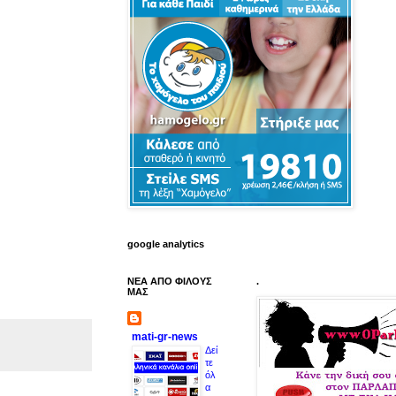
google analytics
ΝΕΑ ΑΠΟ ΦΙΛΟΥΣ
.
ΜΑΣ
mati-gr-news
Δεί
τε
όλ
α