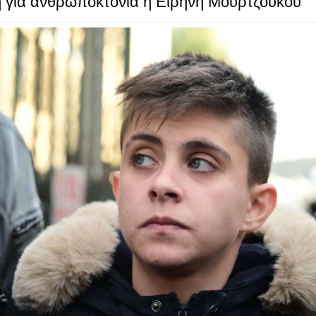
 για ανθρωποκτονία η Ειρήνη Μουρτζούκου