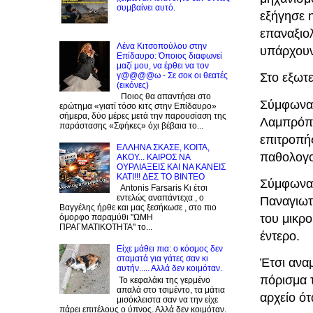
συμβαίνει αυτό.
εξήγησε η
επαναξιολ
Λένα Κιτσοπούλου στην
υπάρχουν 
Επίδαυρο: Όποιος διαφωνεί
μαζί μου, να έρθει να τον
γ@@@@ω - Σε σοκ οι θεατές
Στο εξωτε
(εικόνες)
Ποιος θα απαντήσει στο
Σύμφωνα 
ερώτημα «γιατί τόσο κιτς στην Επίδαυρο»
σήμερα, δύο μέρες μετά την παρουσίαση της
Λαμπρόπο
παράστασης «Σφήκες» όχι βέβαια το...
επιτροπής
EΛΛΗΝΑ ΣΚΑΣΕ, ΚΟΙΤΑ,
παθολογο
ΑΚΟΥ... ΚΑΙΡΟΣ ΝΑ
ΟΥΡΛIAΞΕΙΣ ΚΑΙ ΝΑ ΚΑΝΕΙΣ
KATI!!! ΔΕΣ TO BINTEO
Σύμφωνα 
Antonis Farsaris Κι έτσι
εντελώς αναπάντεχα , ο
Παναγιωτά
Βαγγέλης ήρθε και μας ξεσήκωσε , στο πιο
του μικρ
όμορφο παραμύθι "ΩΜΗ
ΠΡΑΓΜΑΤΙΚΟΤΗΤΑ" το...
έντερο.
Είχε μάθει πια: ο κόσμος δεν
σταματά για γάτες σαν κι
Έτσι αναμ
αυτήν..... Αλλά δεν κοιμόταν.
πόρισμα 
Το κεφαλάκι της γερμένο
απαλά στο τσιμέντο, τα μάτια
αρχείο ότ
μισόκλειστα σαν να την είχε
πάρει επιτέλους ο ύπνος. Αλλά δεν κοιμόταν.