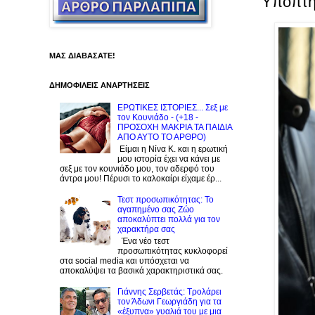
Yποπτη
ΜΑΣ ΔΙΑΒΑΣΑΤΕ!
ΔΗΜΟΦΙΛΕΙΣ ΑΝΑΡΤΗΣΕΙΣ
ΕΡΩΤΙΚΕΣ ΙΣΤΟΡΙΕΣ... Σεξ με
τον Kουνιάδο - (+18 -
ΠΡΟΣΟΧΗ ΜΑΚΡΙΑ ΤΑ ΠΑΙΔΙΑ
ΑΠΟ ΑΥΤΟ ΤΟ ΑΡΘΡΟ)
Είμαι η Νίνα Κ. και η ερωτική
μου ιστορία έχει να κάνει με
σεξ με τον κουνιάδο μου, τον αδερφό του
άντρα μου! Πέρυσι το καλοκαίρι είχαμε έρ...
Τεστ προσωπικότητας: Το
αγαπημένο σας Zώο
αποκαλύπτει πολλά για τον
χαρακτήρα σας
Ένα νέο τεστ
προσωπικότητας κυκλοφορεί
στα social media και υπόσχεται να
αποκαλύψει τα βασικά χαρακτηριστικά σας.
Γιάννης Σερβετάς: Τρολάρει
τον Άδωνι Γεωργιάδη για τα
«έξυπνα» γυαλιά του με μια