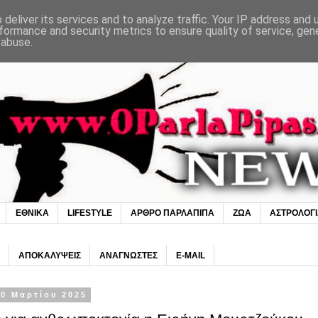
deliver its services and to analyze traffic. Your IP address and
formance and security metrics to ensure quality of service, ge
 abuse.
ΕΘΝΙΚΑ
LIFESTYLE
ΑΡΘΡΟ ΠΑΡΛΑΠΙΠΑ
ΖΩΑ
ΑΣΤΡΟΛΟΓ
ΑΠΟΚΑΛΥΨΕΙΣ
ΑΝΑΓΝΩΣΤΕΣ
E-MAIL
0 Μαρτίου 2025