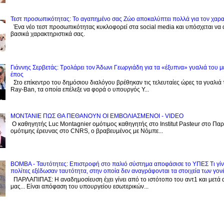
Τεστ προσωπικότητας: Το αγαπημένο σας Zώο αποκαλύπτει πολλά για τον χαρ
Ένα νέο τεστ προσωπικότητας κυκλοφορεί στα social media και υπόσχεται να
βασικά χαρακτηριστικά σας.
Γιάννης Σερβετάς: Τρολάρει τον Άδωνι Γεωργιάδη για τα «έξυπνα» γυαλιά του μ
έπος
Στο επίκεντρο του δημόσιου διαλόγου βρέθηκαν τις τελευταίες ώρες τα γυαλιά
Ray-Ban, τα οποία επέλεξε να φορά ο υπουργός Υ...
ΜΟΝΤΑΝΙΕ ΠΩΣ ΘΑ ΠΕΘΑΝΟΥΝ ΟΙ ΕΜΒΟΛΙΑΣΜΕΝΟΙ - VIDEO
Ο καθηγητής Luc Montagnier ομότιμος καθηγητής στο Institut Pasteur στο Παρί
ομότιμης έρευνας στο CNRS, o βραβευμένος με Νόμπε...
BOMBA - Ταυτότητες: Eπιστροφή στο παλιό σύστημα αποφάσισε το ΥΠΕΣ Τι γίνε
πολίτες εξέδωσαν ταυτότητα, στην οποία δεν αναγράφονται τα στοιχεία των γον
ΠΑΡΛΑΠΙΠΑΣ: Η αναδημοσίευση έχει γίνει από το ιστότοπο του αντ1 και μετά 
μας... Είναι απόφαση του υπουργείου εσωτερικών...