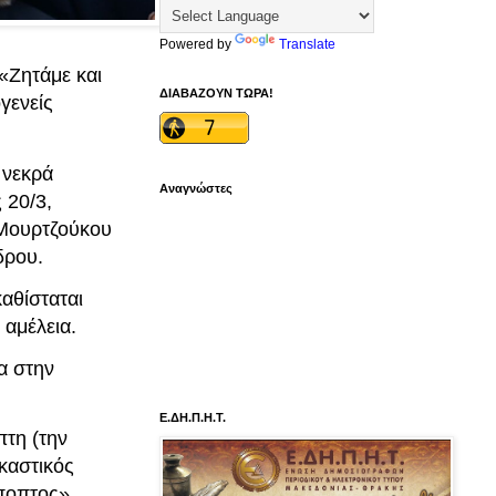
Powered by
Translate
 «Ζητάμε και
ΔΙΑΒΑΖΟΥΝ ΤΩΡΑ!
γενείς
 νεκρά
Αναγνώστες
 20/3,
 Μουρτζούκου
δρου.
αθίσταται
αμέλεια.
α στην
Ε.ΔΗ.Π.Η.Τ.
πτη (την
καστικός
ύποπτος»,