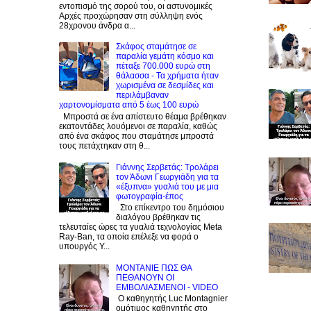
εντοπισμό της σορού του, οι αστυνομικές
Αρχές προχώρησαν στη σύλληψη ενός
28χρονου άνδρα α...
Σκάφος σταμάτησε σε
παραλία γεμάτη κόσμο και
πέταξε 700.000 ευρώ στη
θάλασσα - Τα χρήματα ήταν
χωρισμένα σε δεσμίδες και
περιλάμβαναν
χαρτονομίσματα από 5 έως 100 ευρώ
Μπροστά σε ένα απίστευτο θέαμα βρέθηκαν
εκατοντάδες λουόμενοι σε παραλία, καθώς
από ένα σκάφος που σταμάτησε μπροστά
τους πετάχτηκαν στη θ...
Γιάννης Σερβετάς: Τρολάρει
τον Άδωνι Γεωργιάδη για τα
«έξυπνα» γυαλιά του με μια
φωτογραφία-έπος
Στο επίκεντρο του δημόσιου
διαλόγου βρέθηκαν τις
τελευταίες ώρες τα γυαλιά τεχνολογίας Meta
Ray-Ban, τα οποία επέλεξε να φορά ο
υπουργός Υ...
ΜΟΝΤΑΝΙΕ ΠΩΣ ΘΑ
ΠΕΘΑΝΟΥΝ ΟΙ
ΕΜΒΟΛΙΑΣΜΕΝΟΙ - VIDEO
Ο καθηγητής Luc Montagnier
ομότιμος καθηγητής στο