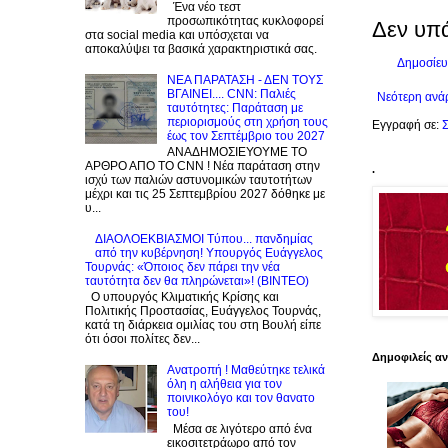
Ένα νέο τεστ
προσωπικότητας κυκλοφορεί
Δεν υπ
στα social media και υπόσχεται να
αποκαλύψει τα βασικά χαρακτηριστικά σας.
Δημοσίευ
NEA ΠΑΡΑΤΑΣΗ - ΔΕΝ ΤΟΥΣ
ΒΓΑΙΝΕΙ.... CNN: Παλιές
Νεότερη ανά
ταυτότητες: Παράταση με
περιορισμούς στη χρήση τους
Εγγραφή σε:
Σ
έως τον Σεπτέμβριο του 2027
ΑΝΑΔΗΜΟΣΙΕΥΟΥΜΕ ΤΟ
ΑΡΘΡΟ ΑΠΟ ΤΟ CNN ! Νέα παράταση στην
.
ισχύ των παλιών αστυνομικών ταυτοτήτων
μέχρι και τις 25 Σεπτεμβρίου 2027 δόθηκε με
υ...
ΔΙΑΟΛΟΕΚΒΙΑΣΜΟΙ Tύπου... πανδημίας
από την κυβέρνηση! Υπουργός Ευάγγελος
Τουρνάς: «Όποιος δεν πάρει την νέα
ταυτότητα δεν θα πληρώνεται»! (BINTEO)
Ο υπουργός Κλιματικής Κρίσης και
Πολιτικής Προστασίας, Ευάγγελος Τουρνάς,
κατά τη διάρκεια ομιλίας του στη Βουλή είπε
ότι όσοι πολίτες δεν...
Δημοφιλείς α
Ανατροπή ! Mαθεύτηκε τελικά
όλη η αλήθεια για τον
ποινικολόγο και τον θανατο
του!
Μέσα σε λιγότερο από ένα
εικοσιτετράωρο από τον