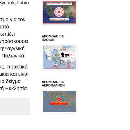
ychok, Fabio
σμο για τον
 από
ωπίζει
ΔΡΟΜΟΛΟΓΙΑ
ΠΛΟΙΩΝ
 γηράσκουσα
ην αγγλική
α Πολωνικά.
ας, πρακτικά
κία και είναι
ιο δείγμα
ΔΡΟΜΟΛΟΓΙΑ
ΑΕΡΟΠΛΑΝΩΝ
ική Εκκλησία.