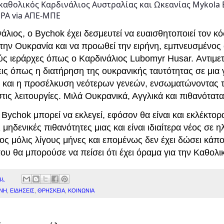
αθολικός Καρδινάλιος Αυστραλίας και Ωκεανίας Mykola B
 EPA via ΑΠΕ-ΜΠΕ
άλιος, ο Bychok έχει δεσμευτεί να ευαισθητοποιεί τον κό
την Ουκρανία και να προωθεί την ειρήνη, εμπνευσμένος
ς ιεράρχες όπως ο Καρδινάλιος Lubomyr Husar. Αντιμετ
ις όπως η διατήρηση της ουκρανικής ταυτότητας σε μια
α και η προσέλκυση νεότερων γενεών, ενσωματώνοντας τ
ις λειτουργίες. Μιλά Ουκρανικά, Αγγλικά και πιθανότατ
 Bychok μπορεί να εκλεγεί, εφόσον θα είναι και εκλέκτορ
 μηδενικές πιθανότητες μιας και είναι ιδιαίτερα νέος σε ηλι
ος μόλις λίγους μήνες και επομένως δεν έχει δώσει κάπο
ου θα μπορούσε να πείσει ότι έχει όραμα για την Καθολ
μ.
ΝΗ
,
ΕΙΔΗΣΕΙΣ
,
ΘΡΗΣΚΕΙΑ
,
ΚΟΙΝΩΝΙΑ