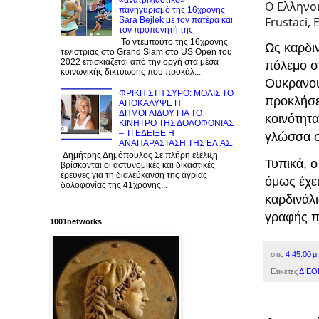
«ανατριχιαστικό»
Ο Ελληνοκ
πανηγυρισμό της 16χρονης
Frustaci,
Sara Bejlek με τον πατέρα και
τον προπονητή της
Το ντεμπούτο της 16χρονης
Ως καρδιν
τενίστριας στο Grand Slam στο US Open του
2022 επισκιάζεται από την οργή στα μέσα
πόλεμο σ
κοινωνικής δικτύωσης που προκάλ...
Ουκρανού
ΦΡΙΚΗ ΣΤΗ ΣΥΡΟ: ΜΟΛΙΣ TO
προκλήσε
ΑΠΟΚΑΛΥΨΕ Η
ΔΗΜΟΓΛΙΔΟΥ ΓΙΑ ΤΟ
κοινότητ
KINΗΤΡΟ ΤΗΣ ΔΟΛΟΦΟΝΙΑΣ
– ΤΙ ΕΔΕΙΞΕ Η
γλώσσα στ
ΑΝΑΠΑΡΑΣΤΑΣΗ ΤΗΣ ΕΛ.ΑΣ.
Δημήτρης Δημόπουλος Σε πλήρη εξέλιξη
Τυπικά, ο
βρίσκονται οι αστυνομικές και δικαστικές
έρευνες για τη διαλεύκανση της άγριας
όμως έχει
δολοφονίας της 41χρονης...
καρδινάλι
γραφής π
1001networks
στις
4:45:00 μ.
Ετικέτες
ΔΙΕΘ