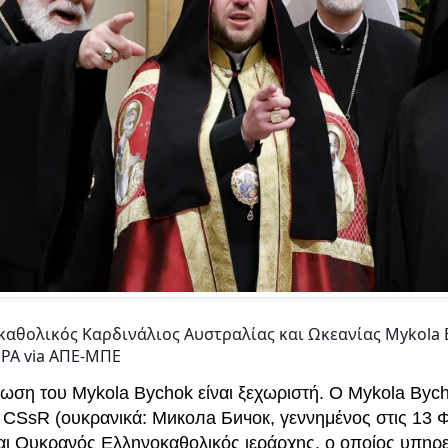
αθολικός Καρδινάλιος Αυστραλίας και Ωκεανίας Mykola B
 EPA via ΑΠΕ-ΜΠΕ
ωση του Mykola Bychok είναι ξεχωριστή. Ο Mykola Byc
 CSsR (ουκρανικά: Микола Бичок, γεννημένος στις 13 
ναι Ουκρανός Ελληνοκαθολικός ιεράρχης, ο οποίος υπηρε