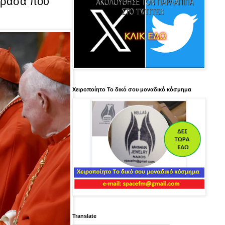
 ράσα που
Χειροποίητο Το δικό σου μοναδικό κόσμημα
Translate