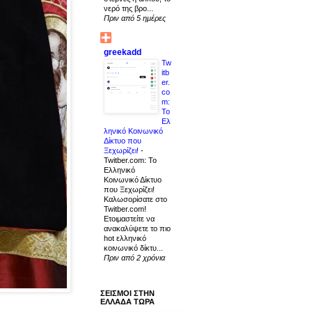
νερό της βρο...
Πριν από 5 ημέρες
greekadd
Tw
itb
er.
co
m:
Το
Ελ
ληνικό Κοινωνικό
Δίκτυο που
Ξεχωρίζει!
-
Twitber.com: Το
Ελληνικό
Κοινωνικό Δίκτυο
που Ξεχωρίζει!
Καλωσορίσατε στο
Twitber.com!
Ετοιμαστείτε να
ανακαλύψετε το πιο
hot ελληνικό
κοινωνικό δίκτυ...
Πριν από 2 χρόνια
ΣΕΙΣΜΟΙ ΣΤΗΝ
ΕΛΛΑΔΑ ΤΩΡΑ