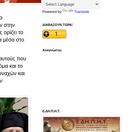
Powered by
Translate
α
ν στην
ΔΙΑΒΑΖΟΥΝ ΤΩΡΑ!
 ορίζει το
α μέσα στο
Αναγνώστες
 αυτούς που
όμα και το
οναχών και
ν
Ε.ΔΗ.Π.Η.Τ.