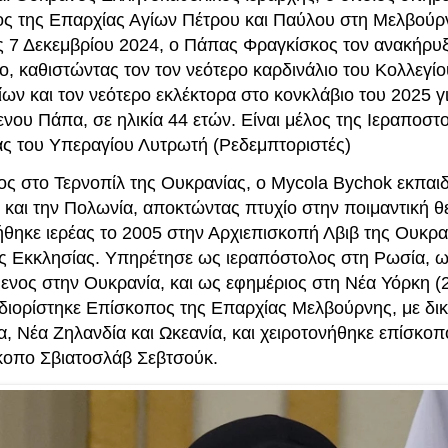
ς της Επαρχίας Αγίων Πέτρου και Παύλου στη Μελβούρ
ις 7 Δεκεμβρίου 2024, ο Πάπας Φραγκίσκος τον ανακήρυ
ο, καθιστώντας τον τον νεότερο καρδινάλιο του Κολλεγί
ων και τον νεότερο εκλέκτορα στο κονκλάβιο του 2025 γ
νου Πάπα, σε ηλικία 44 ετών. Είναι μέλος της Ιεραποστ
ας του Υπεραγίου Λυτρωτή (Ρεδεμπτοριστές)
ος στο Τερνοπίλ της Ουκρανίας, ο Mycola Bychok εκπαι
 και την Πολωνία, αποκτώντας πτυχίο στην ποιμαντική θ
ήθηκε ιερέας το 2005 στην Αρχιεπισκοπή Λβιβ της Ουκρα
ς Εκκλησίας. Υπηρέτησε ως ιεραπόστολος στη Ρωσία, ω
μενος στην Ουκρανία, και ως εφημέριος στη Νέα Υόρκη (
 διορίστηκε Επίσκοπος της Επαρχίας Μελβούρνης, με δικ
, Νέα Ζηλανδία και Ωκεανία, και χειροτονήθηκε επίσκοπ
κοπο Σβιατοσλάβ Σεβτσούκ.