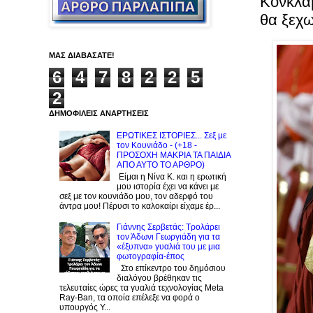
Κονκλά
θα ξεχω
ΜΑΣ ΔΙΑΒΑΣΑΤΕ!
6
4
7
8
2
2
5
2
ΔΗΜΟΦΙΛΕΙΣ ΑΝΑΡΤΗΣΕΙΣ
ΕΡΩΤΙΚΕΣ ΙΣΤΟΡΙΕΣ... Σεξ με
τον Kουνιάδο - (+18 -
ΠΡΟΣΟΧΗ ΜΑΚΡΙΑ ΤΑ ΠΑΙΔΙΑ
ΑΠΟ ΑΥΤΟ ΤΟ ΑΡΘΡΟ)
Είμαι η Νίνα Κ. και η ερωτική
μου ιστορία έχει να κάνει με
σεξ με τον κουνιάδο μου, τον αδερφό του
άντρα μου! Πέρυσι το καλοκαίρι είχαμε έρ...
Γιάννης Σερβετάς: Τρολάρει
τον Άδωνι Γεωργιάδη για τα
«έξυπνα» γυαλιά του με μια
φωτογραφία-έπος
Στο επίκεντρο του δημόσιου
διαλόγου βρέθηκαν τις
τελευταίες ώρες τα γυαλιά τεχνολογίας Meta
Ray-Ban, τα οποία επέλεξε να φορά ο
υπουργός Υ...