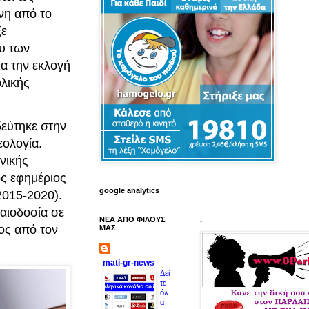
νη από το
ξε
ου των
ια την εκλογή
ολικής
δεύτηκε στην
εολογία.
νικής
ς εφημέριος
google analytics
2015-2020).
αιοδοσία σε
ΝΕΑ ΑΠΟ ΦΙΛΟΥΣ
.
ος από τον
ΜΑΣ
mati-gr-news
Δεί
τε
όλ
α