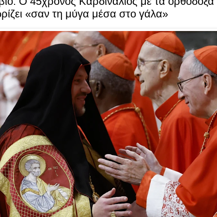
βιο: Ο 45χρονος Kαρδινάλιος με τα ορθόδοξα
ρίζει «σαν τη μύγα μέσα στο γάλα»