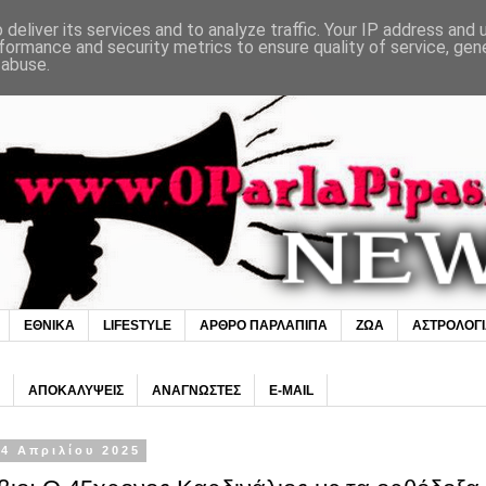
deliver its services and to analyze traffic. Your IP address and
formance and security metrics to ensure quality of service, ge
 abuse.
ΕΘΝΙΚΑ
LIFESTYLE
ΑΡΘΡΟ ΠΑΡΛΑΠΙΠΑ
ΖΩΑ
ΑΣΤΡΟΛΟΓ
ΑΠΟΚΑΛΥΨΕΙΣ
ΑΝΑΓΝΩΣΤΕΣ
E-MAIL
4 Απριλίου 2025