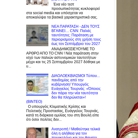
Ένα νέο τεστ
προσωπικότητας κυκλοφορεί
στα social media και υπόσχεται να
αποκαλύψει τα βασικά χαρακτηριστικά σας.
NEA ΠΑΡΑΤΑΣΗ - ΔΕΝ ΤΟΥΣ
ΒΓΑΙΝΕΙ.... CNN: Παλιές
ταυτότητες: Παράταση με
περιορισμούς στη χρήση τους
έως τον Σεπτέμβριο του 2027
ΑΝΑΔΗΜΟΣΙΕΥΟΥΜΕ ΤΟ
ΑΡΘΡΟ ΑΠΟ ΤΟ CNN ! Νέα παράταση στην
ισχύ των παλιών αστυνομικών ταυτοτήτων
μέχρι και τις 25 Σεπτεμβρίου 2027 δόθηκε με
υ...
ΔΙΑΟΛΟΕΚΒΙΑΣΜΟΙ Tύπου...
πανδημίας από την
κυβέρνηση! Υπουργός
Ευάγγελος Τουρνάς: «Όποιος
δεν πάρει την νέα ταυτότητα
δεν θα πληρώνεται»!
(BINTEO)
Ο υπουργός Κλιματικής Κρίσης και
Πολιτικής Προστασίας, Ευάγγελος Τουρνάς,
κατά τη διάρκεια ομιλίας του στη Βουλή είπε
ότι όσοι πολίτες δεν...
Ανατροπή ! Mαθεύτηκε τελικά
όλη η αλήθεια για τον
ποινικολόγο και τον θανατο