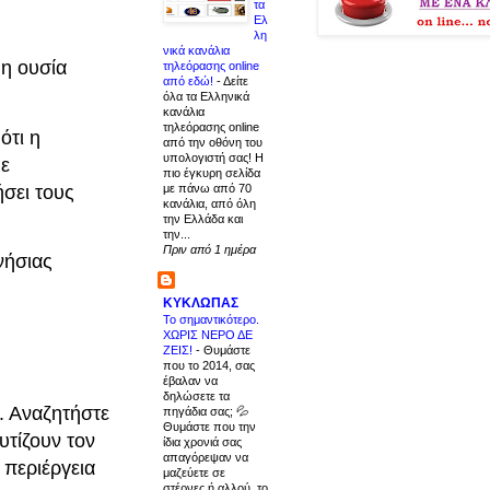
τα
Ελ
λη
νικά κανάλια
 η ουσία
τηλεόρασης online
από εδώ!
-
Δείτε
όλα τα Ελληνικά
κανάλια
τηλεόρασης online
ότι η
από την οθόνη του
υπολογιστή σας! Η
με
πιο έγκυρη σελίδα
σει τους
με πάνω από 70
κανάλια, από όλη
την Ελλάδα και
την...
Πριν από 1 ημέρα
νήσιας
ΚΥΚΛΩΠΑΣ
Το σημαντικότερο.
ΧΩΡΙΣ ΝΕΡΟ ΔΕ
ΖΕΙΣ!
-
Θυμάστε
που το 2014, σας
έβαλαν να
δηλώσετε τα
. Αναζητήστε
πηγάδια σας; 💦
Θυμάστε που την
υτίζουν τον
ίδια χρονιά σας
απαγόρεψαν να
 περιέργεια
μαζεύετε σε
στέρνες ή αλλού, το