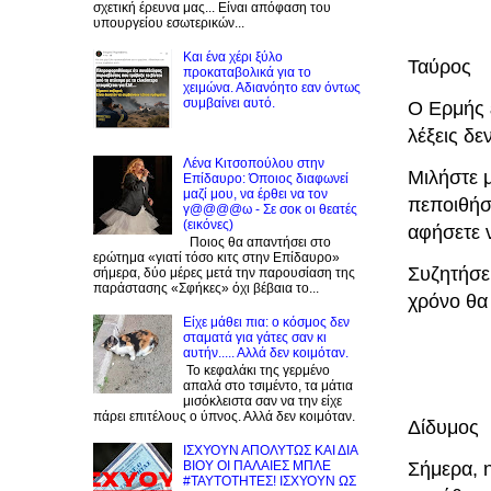
σχετική έρευνα μας... Είναι απόφαση του
υπουργείου εσωτερικών...
Και ένα χέρι ξύλο
Ταύρος
προκαταβολικά για το
χειμώνα. Αδιανόητο εαν όντως
συμβαίνει αυτό.
Ο Ερμής ε
λέξεις δε
Λένα Κιτσοπούλου στην
Μιλήστε 
Επίδαυρο: Όποιος διαφωνεί
μαζί μου, να έρθει να τον
πεποιθήσε
γ@@@@ω - Σε σοκ οι θεατές
(εικόνες)
αφήσετε 
Ποιος θα απαντήσει στο
ερώτημα «γιατί τόσο κιτς στην Επίδαυρο»
Συζητήσε
σήμερα, δύο μέρες μετά την παρουσίαση της
παράστασης «Σφήκες» όχι βέβαια το...
χρόνο θα
Είχε μάθει πια: ο κόσμος δεν
σταματά για γάτες σαν κι
αυτήν..... Αλλά δεν κοιμόταν.
Το κεφαλάκι της γερμένο
απαλά στο τσιμέντο, τα μάτια
μισόκλειστα σαν να την είχε
πάρει επιτέλους ο ύπνος. Αλλά δεν κοιμόταν.
Δίδυμος
ΙΣΧΥΟΥΝ ΑΠΟΛΥΤΩΣ ΚΑΙ ΔΙΑ
Σήμερα, 
ΒΙΟΥ ΟΙ ΠΑΛΑΙΕΣ ΜΠΛΕ
#ΤΑΥΤΟΤΗΤΕΣ! ΙΣΧΥΟΥΝ ΩΣ