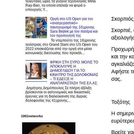
τελευταίες ώρες τα γυαλιά τεχνολογίας Meta
Ray-Ban, τα οποία επέλεξε να φορά ο
υπουργός Υ...
Σκορπιός
Οργή στο US Open για τον
«ανατριχιαστικό»
πανηγυρισμό της 16χρονης
Σκορπιέ, 
Sara Bejlek με τον πατέρα και
τον προπονητή της
αξιολογήσ
Το ντεμπούτο της 16χρονης
τενίστριας στο Grand Slam στο US Open του
Προχωρήσ
2022 επισκιάζεται από την οργή στα μέσα
κοινωνικής δικτύωσης που προκάλ...
και την κ
ΦΡΙΚΗ ΣΤΗ ΣΥΡΟ: ΜΟΛΙΣ TO
αγκαλιάζο
ΑΠΟΚΑΛΥΨΕ Η
ΔΗΜΟΓΛΙΔΟΥ ΓΙΑ ΤΟ
Αφήστε τ
KINΗΤΡΟ ΤΗΣ ΔΟΛΟΦΟΝΙΑΣ
σας.
– ΤΙ ΕΔΕΙΞΕ Η
ΑΝΑΠΑΡΑΣΤΑΣΗ ΤΗΣ ΕΛ.ΑΣ.
Δημήτρης Δημόπουλος Σε πλήρη εξέλιξη
βρίσκονται οι αστυνομικές και δικαστικές
έρευνες για τη διαλεύκανση της άγριας
δολοφονίας της 41χρονης...
Τοξότης
Η σημερι
1001networks
ευρύτερες
Βρείτε χα