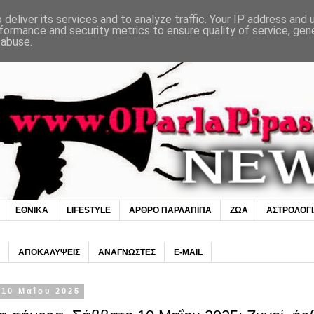
deliver its services and to analyze traffic. Your IP address and
formance and security metrics to ensure quality of service, ge
 abuse.
ΕΘΝΙΚΑ
LIFESTYLE
ΑΡΘΡΟ ΠΑΡΛΑΠΙΠΑ
ΖΩΑ
ΑΣΤΡΟΛΟΓ
ΑΠΟΚΑΛΥΨΕΙΣ
ΑΝΑΓΝΩΣΤΕΣ
E-MAIL
10 Μαΐου 2025