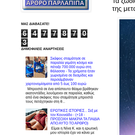
Τα ζώδι
της με
ΜΑΣ ΔΙΑΒΑΣΑΤΕ!
6
4
7
7
8
7
0
3
ΔΗΜΟΦΙΛΕΙΣ ΑΝΑΡΤΗΣΕΙΣ
Σκάφος σταμάτησε σε
παραλία γεμάτη κόσμο και
πέταξε 700.000 ευρώ στη
θάλασσα - Τα χρήματα ήταν
χωρισμένα σε δεσμίδες και
περιλάμβαναν
χαρτονομίσματα από 5 έως 100 ευρώ
Μπροστά σε ένα απίστευτο θέαμα βρέθηκαν
εκατοντάδες λουόμενοι σε παραλία, καθώς
από ένα σκάφος που σταμάτησε μπροστά
τους πετάχτηκαν στη θ...
ΕΡΩΤΙΚΕΣ ΙΣΤΟΡΙΕΣ... Σεξ με
τον Kουνιάδο - (+18 -
ΠΡΟΣΟΧΗ ΜΑΚΡΙΑ ΤΑ ΠΑΙΔΙΑ
ΑΠΟ ΑΥΤΟ ΤΟ ΑΡΘΡΟ)
Είμαι η Νίνα Κ. και η ερωτική
μου ιστορία έχει να κάνει με