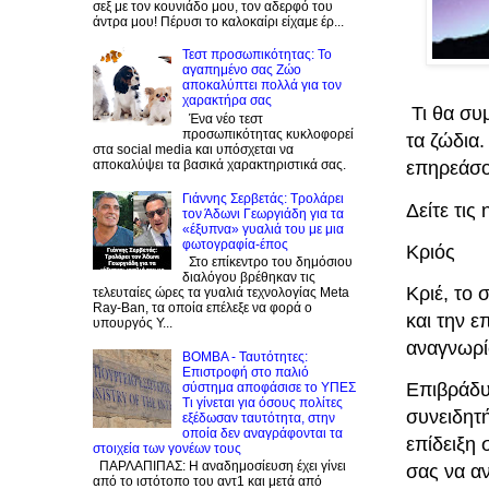
σεξ με τον κουνιάδο μου, τον αδερφό του
άντρα μου! Πέρυσι το καλοκαίρι είχαμε έρ...
Τεστ προσωπικότητας: Το
αγαπημένο σας Zώο
αποκαλύπτει πολλά για τον
χαρακτήρα σας
Τι θα συ
Ένα νέο τεστ
προσωπικότητας κυκλοφορεί
τα ζώδια.
στα social media και υπόσχεται να
αποκαλύψει τα βασικά χαρακτηριστικά σας.
επηρεάσο
Γιάννης Σερβετάς: Τρολάρει
Δείτε τις
τον Άδωνι Γεωργιάδη για τα
«έξυπνα» γυαλιά του με μια
φωτογραφία-έπος
Κριός
Στο επίκεντρο του δημόσιου
διαλόγου βρέθηκαν τις
Κριέ, το 
τελευταίες ώρες τα γυαλιά τεχνολογίας Meta
Ray-Ban, τα οποία επέλεξε να φορά ο
και την ε
υπουργός Υ...
αναγνωρίσ
BOMBA - Ταυτότητες:
Eπιστροφή στο παλιό
Επιβράδυ
σύστημα αποφάσισε το ΥΠΕΣ
Τι γίνεται για όσους πολίτες
συνειδητ
εξέδωσαν ταυτότητα, στην
οποία δεν αναγράφονται τα
επίδειξη 
στοιχεία των γονέων τους
ΠΑΡΛΑΠΙΠΑΣ: Η αναδημοσίευση έχει γίνει
σας να αν
από το ιστότοπο του αντ1 και μετά από