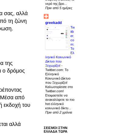
νερό της βρο...
Πριν από 5 ημέρες
α σας, αλλά
από τη ζώνη
greekadd
ρφωση.
Tw
itb
er.
co
m:
Το
Ελ
ληνικό Κοινωνικό
Δίκτυο που
α της
Ξεχωρίζει!
-
ι ο δρόμος
Twitber.com: Το
Ελληνικό
Κοινωνικό Δίκτυο
που Ξεχωρίζει!
Καλωσορίσατε στο
τρέποντας
Twitber.com!
Ετοιμαστείτε να
. Μέσα από
ανακαλύψετε το πιο
hot ελληνικό
κή εκδοχή του
κοινωνικό δίκτυ...
Πριν από 2 χρόνια
εται αλλά
ΣΕΙΣΜΟΙ ΣΤΗΝ
ΕΛΛΑΔΑ ΤΩΡΑ