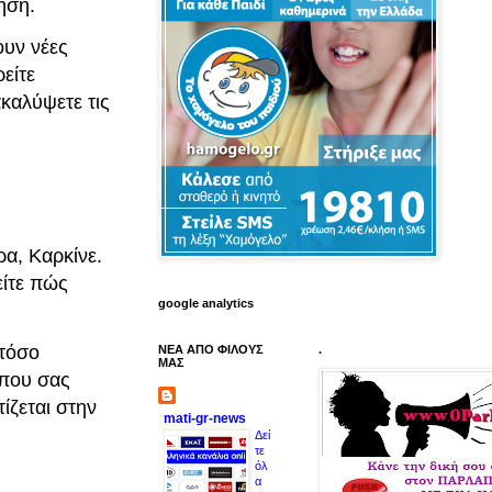
ηση.
υν νέες
ρείτε
ακαλύψετε τις
ρα, Καρκίνε.
είτε πώς
google analytics
 τόσο
ΝΕΑ ΑΠΟ ΦΙΛΟΥΣ
.
ΜΑΣ
 που σας
ίζεται στην
mati-gr-news
Δεί
τε
όλ
α