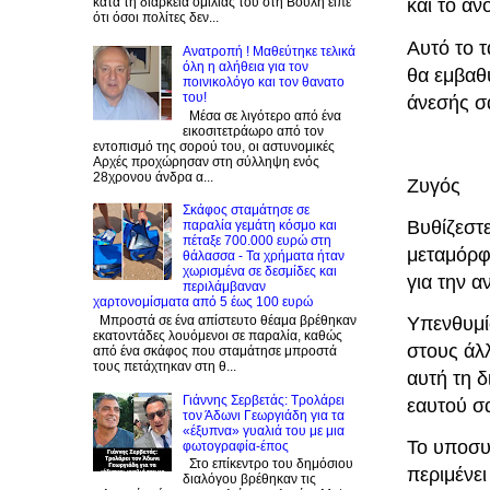
και το αν
κατά τη διάρκεια ομιλίας του στη Βουλή είπε
ότι όσοι πολίτες δεν...
Αυτό το τ
Ανατροπή ! Mαθεύτηκε τελικά
όλη η αλήθεια για τον
θα εμβαθ
ποινικολόγο και τον θανατο
του!
άνεσής σ
Μέσα σε λιγότερο από ένα
εικοσιτετράωρο από τον
εντοπισμό της σορού του, οι αστυνομικές
Αρχές προχώρησαν στη σύλληψη ενός
28χρονου άνδρα α...
Ζυγός
Σκάφος σταμάτησε σε
Βυθίζεστ
παραλία γεμάτη κόσμο και
πέταξε 700.000 ευρώ στη
μεταμόρφ
θάλασσα - Τα χρήματα ήταν
χωρισμένα σε δεσμίδες και
για την 
περιλάμβαναν
χαρτονομίσματα από 5 έως 100 ευρώ
Μπροστά σε ένα απίστευτο θέαμα βρέθηκαν
Υπενθυμίσ
εκατοντάδες λουόμενοι σε παραλία, καθώς
στους άλ
από ένα σκάφος που σταμάτησε μπροστά
τους πετάχτηκαν στη θ...
αυτή τη δ
Γιάννης Σερβετάς: Τρολάρει
εαυτού σ
τον Άδωνι Γεωργιάδη για τα
«έξυπνα» γυαλιά του με μια
Το υποσυν
φωτογραφία-έπος
Στο επίκεντρο του δημόσιου
περιμένει
διαλόγου βρέθηκαν τις