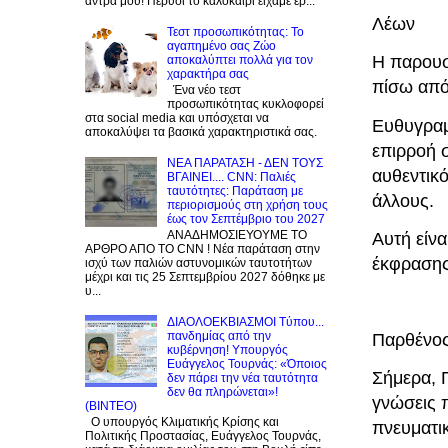
άντρα μου! Πέρυσι το καλοκαίρι είχαμε έρ...
Λέων
Τεστ προσωπικότητας: Το
αγαπημένο σας Zώο
Η παρουσ
αποκαλύπτει πολλά για τον
χαρακτήρα σας
πίσω από
Ένα νέο τεστ
προσωπικότητας κυκλοφορεί
στα social media και υπόσχεται να
Ευθυγραμμ
αποκαλύψει τα βασικά χαρακτηριστικά σας.
επιρροή σ
NEA ΠΑΡΑΤΑΣΗ - ΔΕΝ ΤΟΥΣ
αυθεντικ
ΒΓΑΙΝΕΙ.... CNN: Παλιές
ταυτότητες: Παράταση με
άλλους.
περιορισμούς στη χρήση τους
έως τον Σεπτέμβριο του 2027
ΑΝΑΔΗΜΟΣΙΕΥΟΥΜΕ ΤΟ
Αυτή είνα
ΑΡΘΡΟ ΑΠΟ ΤΟ CNN ! Νέα παράταση στην
έκφρασης 
ισχύ των παλιών αστυνομικών ταυτοτήτων
μέχρι και τις 25 Σεπτεμβρίου 2027 δόθηκε με
υ...
ΔΙΑΟΛΟΕΚΒΙΑΣΜΟΙ Tύπου...
πανδημίας από την
Παρθένο
κυβέρνηση! Υπουργός
Ευάγγελος Τουρνάς: «Όποιος
Σήμερα, Π
δεν πάρει την νέα ταυτότητα
δεν θα πληρώνεται»!
γνώσεις 
(BINTEO)
Ο υπουργός Κλιματικής Κρίσης και
πνευματικ
Πολιτικής Προστασίας, Ευάγγελος Τουρνάς,