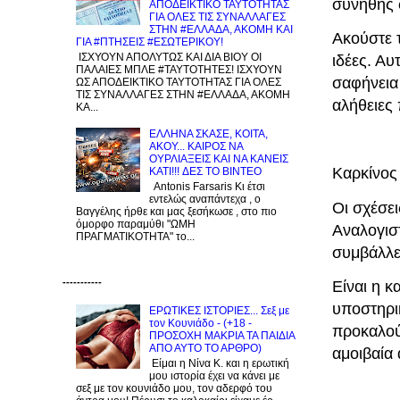
συνήθης 
ΑΠΟΔΕΙΚΤΙΚΟ ΤΑΥΤΟΤΗΤΑΣ
ΓΙΑ ΟΛΕΣ ΤΙΣ ΣΥΝΑΛΛΑΓΕΣ
ΣΤΗΝ #ΕΛΛΑΔΑ, ΑΚΟΜΗ ΚΑΙ
Ακούστε 
ΓΙΑ #ΠΤΗΣΕΙΣ #ΕΣΩΤΕΡΙΚΟΥ!
ΙΣΧΥΟΥΝ ΑΠΟΛΥΤΩΣ ΚΑΙ ΔΙΑ ΒΙΟΥ ΟΙ
ιδέες. Αυ
ΠΑΛΑΙΕΣ ΜΠΛΕ #ΤΑΥΤΟΤΗΤΕΣ! ΙΣΧΥΟΥΝ
σαφήνεια 
ΩΣ ΑΠΟΔΕΙΚΤΙΚΟ ΤΑΥΤΟΤΗΤΑΣ ΓΙΑ ΟΛΕΣ
ΤΙΣ ΣΥΝΑΛΛΑΓΕΣ ΣΤΗΝ #ΕΛΛΑΔΑ, ΑΚΟΜΗ
αλήθειες
ΚΑ...
EΛΛΗΝΑ ΣΚΑΣΕ, ΚΟΙΤΑ,
ΑΚΟΥ... ΚΑΙΡΟΣ ΝΑ
ΟΥΡΛIAΞΕΙΣ ΚΑΙ ΝΑ ΚΑΝΕΙΣ
Καρκίνος
KATI!!! ΔΕΣ TO BINTEO
Antonis Farsaris Κι έτσι
εντελώς αναπάντεχα , ο
Οι σχέσει
Βαγγέλης ήρθε και μας ξεσήκωσε , στο πιο
όμορφο παραμύθι "ΩΜΗ
Αναλογιστ
ΠΡΑΓΜΑΤΙΚΟΤΗΤΑ" το...
συμβάλλε
-----------
Είναι η κ
υποστηρικ
ΕΡΩΤΙΚΕΣ ΙΣΤΟΡΙΕΣ... Σεξ με
τον Kουνιάδο - (+18 -
προκαλούν
ΠΡΟΣΟΧΗ ΜΑΚΡΙΑ ΤΑ ΠΑΙΔΙΑ
ΑΠΟ ΑΥΤΟ ΤΟ ΑΡΘΡΟ)
αμοιβαία
Είμαι η Νίνα Κ. και η ερωτική
μου ιστορία έχει να κάνει με
σεξ με τον κουνιάδο μου, τον αδερφό του