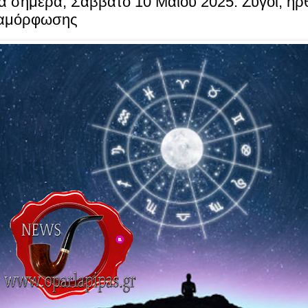
α σήμερα, Σάββατο 10 Μαΐου 2025: Ζυγοί, ήρ
ταμόρφωσης