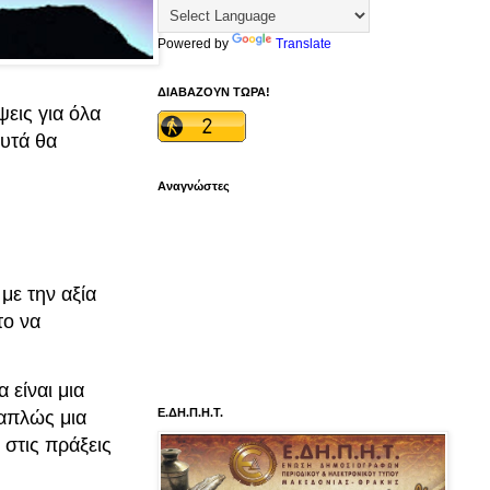
Powered by
Translate
ΔΙΑΒΑΖΟΥΝ ΤΩΡΑ!
εις για όλα
αυτά θα
Αναγνώστες
με την αξία
το να
 είναι μια
Ε.ΔΗ.Π.Η.Τ.
 απλώς μια
 στις πράξεις