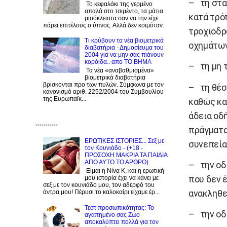
– τη στά
Το κεφαλάκι της γερμένο
απαλά στο τσιμέντο, τα μάτια
κατά τρό
μισόκλειστα σαν να την είχε
πάρει επιτέλους ο ύπνος. Αλλά δεν κοιμόταν.
τροχιοδρ
Τι κρύβουν τα νέα βιομετρικά
οχημάτων
διαβατήρια - Δημοσίευμα του
2004 για να μην σας πιάνουν
κορόιδα.. απο ΤΟ ΒΗΜΑ
– τη μη 
Τα νέα «αναβαθμισμένα»
βιομετρικά διαβατήρια
βρίσκονται προ των πυλών. Σύμφωνα με τον
– τη θέσ
κανονισμό αριθ. 2252/2004 του Συμβουλίου
της Ευρωπαϊκ...
καθώς κα
άδεια οδ
-----------
πράγματα
ΕΡΩΤΙΚΕΣ ΙΣΤΟΡΙΕΣ... Σεξ με
συνεπεία
τον Kουνιάδο - (+18 -
ΠΡΟΣΟΧΗ ΜΑΚΡΙΑ ΤΑ ΠΑΙΔΙΑ
ΑΠΟ ΑΥΤΟ ΤΟ ΑΡΘΡΟ)
– την οδ
Είμαι η Νίνα Κ. και η ερωτική
που δεν έ
μου ιστορία έχει να κάνει με
σεξ με τον κουνιάδο μου, τον αδερφό του
ανακληθεί
άντρα μου! Πέρυσι το καλοκαίρι είχαμε έρ...
Τεστ προσωπικότητας: Το
– την οδ
αγαπημένο σας Zώο
αποκαλύπτει πολλά για τον