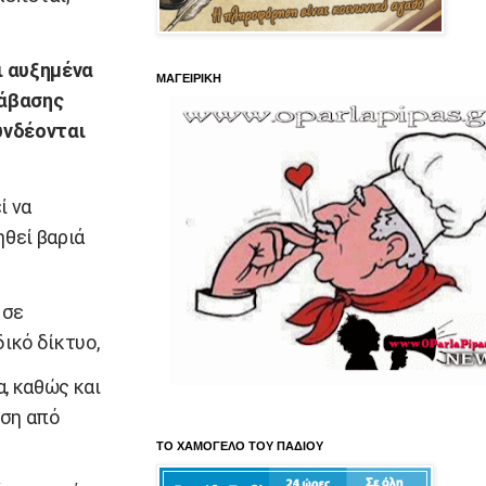
ι αυξημένα
ΜΑΓΕΙΡΙΚΗ
ράβασης
υνδέονται
ί να
ηθεί βαριά
 σε
ικό δίκτυο,
, καθώς και
υση από
ΤΟ ΧΑΜΟΓΕΛΟ ΤΟΥ ΠΑΔΙΟΥ