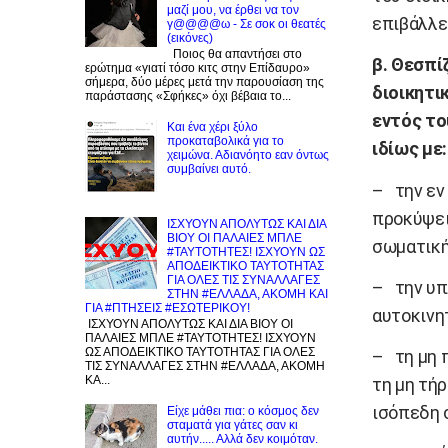
μαζί μου, να έρθει να τον
επιβάλλετ
γ@@@@ω - Σε σοκ οι θεατές
(εικόνες)
Ποιος θα απαντήσει στο
β. Θεσπί
ερώτημα «γιατί τόσο κιτς στην Επίδαυρο»
σήμερα, δύο μέρες μετά την παρουσίαση της
διοικητι
παράστασης «Σφήκες» όχι βέβαια το...
εντός το
Και ένα χέρι ξύλο
προκαταβολικά για το
ιδίως με:
χειμώνα. Αδιανόητο εαν όντως
συμβαίνει αυτό.
– την εν
προκύψει
ΙΣΧΥΟΥΝ ΑΠΟΛΥΤΩΣ ΚΑΙ ΔΙΑ
ΒΙΟΥ ΟΙ ΠΑΛΑΙΕΣ ΜΠΛΕ
σωματική
#ΤΑΥΤΟΤΗΤΕΣ! ΙΣΧΥΟΥΝ ΩΣ
ΑΠΟΔΕΙΚΤΙΚΟ ΤΑΥΤΟΤΗΤΑΣ
ΓΙΑ ΟΛΕΣ ΤΙΣ ΣΥΝΑΛΛΑΓΕΣ
– την υπ
ΣΤΗΝ #ΕΛΛΑΔΑ, ΑΚΟΜΗ ΚΑΙ
ΓΙΑ #ΠΤΗΣΕΙΣ #ΕΣΩΤΕΡΙΚΟΥ!
αυτοκινη
ΙΣΧΥΟΥΝ ΑΠΟΛΥΤΩΣ ΚΑΙ ΔΙΑ ΒΙΟΥ ΟΙ
ΠΑΛΑΙΕΣ ΜΠΛΕ #ΤΑΥΤΟΤΗΤΕΣ! ΙΣΧΥΟΥΝ
ΩΣ ΑΠΟΔΕΙΚΤΙΚΟ ΤΑΥΤΟΤΗΤΑΣ ΓΙΑ ΟΛΕΣ
– τη μη 
ΤΙΣ ΣΥΝΑΛΛΑΓΕΣ ΣΤΗΝ #ΕΛΛΑΔΑ, ΑΚΟΜΗ
ΚΑ...
τη μη τή
ισόπεδη 
Είχε μάθει πια: ο κόσμος δεν
σταματά για γάτες σαν κι
αυτήν..... Αλλά δεν κοιμόταν.