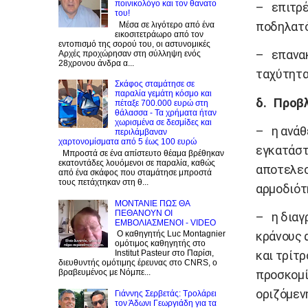
ποινικολόγο και τον θανατο
– επιτρέ
του!
ποδηλατό
Μέσα σε λιγότερο από ένα
εικοσιτετράωρο από τον
εντοπισμό της σορού του, οι αστυνομικές
– επανακα
Αρχές προχώρησαν στη σύλληψη ενός
28χρονου άνδρα α...
ταχύτητα
Σκάφος σταμάτησε σε
παραλία γεμάτη κόσμο και
δ. Προβ
πέταξε 700.000 ευρώ στη
θάλασσα - Τα χρήματα ήταν
χωρισμένα σε δεσμίδες και
– η ανάθ
περιλάμβαναν
χαρτονομίσματα από 5 έως 100 ευρώ
εγκατάστ
Μπροστά σε ένα απίστευτο θέαμα βρέθηκαν
εκατοντάδες λουόμενοι σε παραλία, καθώς
αποτελεσ
από ένα σκάφος που σταμάτησε μπροστά
τους πετάχτηκαν στη θ...
αρμοδιότη
ΜΟΝΤΑΝΙΕ ΠΩΣ ΘΑ
ΠΕΘΑΝΟΥΝ ΟΙ
– η διαγ
ΕΜΒΟΛΙΑΣΜΕΝΟΙ - VIDEO
Ο καθηγητής Luc Montagnier
κράνους 
ομότιμος καθηγητής στο
Institut Pasteur στο Παρίσι,
και τρίτ
διευθυντής ομότιμης έρευνας στο CNRS, o
βραβευμένος με Νόμπε...
προσκομί
οριζόμεν
Γιάννης Σερβετάς: Τρολάρει
τον Άδωνι Γεωργιάδη για τα