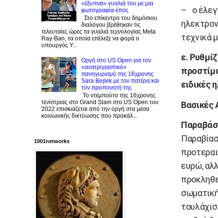
«έξυπνα» γυαλιά του με μια
– ο έλεγ
φωτογραφία-έπος
Στο επίκεντρο του δημόσιου
ηλεκτρον
διαλόγου βρέθηκαν τις
τελευταίες ώρες τα γυαλιά τεχνολογίας Meta
τεχνικά 
Ray-Ban, τα οποία επέλεξε να φορά ο
υπουργός Υ...
ε. Ρυθμί
Οργή στο US Open για τον
«ανατριχιαστικό»
προστίμω
πανηγυρισμό της 16χρονης
Sara Bejlek με τον πατέρα και
ειδικές 
τον προπονητή της
Το ντεμπούτο της 16χρονης
τενίστριας στο Grand Slam στο US Open του
Βασικές 
2022 επισκιάζεται από την οργή στα μέσα
κοινωνικής δικτύωσης που προκάλ...
Παραβάσε
Παραβίασ
1001networks
προτεραι
ευρώ, αλ
προκληθε
σωματική
τουλάχιστ