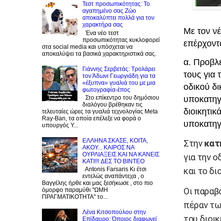
Τεστ προσωπικότητας: Το
αγαπημένο σας Zώο
αποκαλύπτει πολλά για τον
χαρακτήρα σας
Με τον ν
Ένα νέο τεστ
προσωπικότητας κυκλοφορεί
επέρχοντα
στα social media και υπόσχεται να
αποκαλύψει τα βασικά χαρακτηριστικά σας.
α. Προβλ
Γιάννης Σερβετάς: Τρολάρει
τους για 
τον Άδωνι Γεωργιάδη για τα
«έξυπνα» γυαλιά του με μια
οδικού δι
φωτογραφία-έπος
υποκατηγο
Στο επίκεντρο του δημόσιου
διαλόγου βρέθηκαν τις
διοικητικ
τελευταίες ώρες τα γυαλιά τεχνολογίας Meta
Ray-Ban, τα οποία επέλεξε να φορά ο
υποκατηγ
υπουργός Υ...
EΛΛΗΝΑ ΣΚΑΣΕ, ΚΟΙΤΑ,
Στην
κατ
ΑΚΟΥ... ΚΑΙΡΟΣ ΝΑ
ΟΥΡΛIAΞΕΙΣ ΚΑΙ ΝΑ ΚΑΝΕΙΣ
για την ο
KATI!!! ΔΕΣ TO BINTEO
και το δ
Antonis Farsaris Κι έτσι
εντελώς αναπάντεχα , ο
Βαγγέλης ήρθε και μας ξεσήκωσε , στο πιο
Οι παραβ
όμορφο παραμύθι "ΩΜΗ
ΠΡΑΓΜΑΤΙΚΟΤΗΤΑ" το...
πέραν τω
Λένα Κιτσοπούλου στην
του διοι
Επίδαυρο: Όποιος διαφωνεί