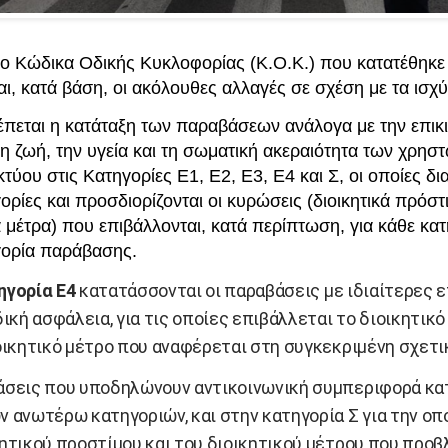
έο Κώδικα Οδικής Κυκλοφορίας (Κ.Ο.Κ.) που κατατέθηκε
ι, κατά βάση, οι ακόλουθες αλλαγές σε σχέση με τα ισχύ
έπεται η κατάταξη των παραβάσεων ανάλογα με την επικ
τη ζωή, την υγεία και τη σωματική ακεραιότητα των χρησ
κτύου στις Κατηγορίες Ε1, Ε2, Ε3, Ε4 και Σ, οι οποίες δι
ρίες και προσδιορίζονται οι κυρώσεις (διοικητικά πρόστι
ά μέτρα) που επιβάλλονται, κατά περίπτωση, για κάθε κατ
ορία παράβασης.
ηγορία Ε4
κατατάσσονται οι παραβάσεις με ιδιαίτερες 
δική ασφάλεια, για τις οποίες επιβάλλεται το διοικητικ
ιοικητικό μέτρο που αναφέρεται στη συγκεκριμένη σχετι
άσεις που υποδηλώνουν αντικοινωνική συμπεριφορά κα
ν ανωτέρω κατηγοριών, και στην κατηγορία Σ για την οπο
κητικού προστίμου και του διοικητικού μέτρου που προβ