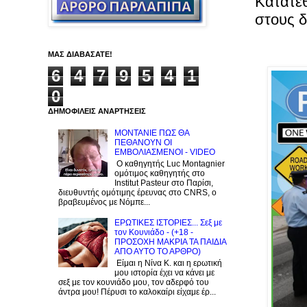
Κατατέθ
στους 
ΜΑΣ ΔΙΑΒΑΣΑΤΕ!
6
4
7
9
5
4
1
0
ΔΗΜΟΦΙΛΕΙΣ ΑΝΑΡΤΗΣΕΙΣ
ΜΟΝΤΑΝΙΕ ΠΩΣ ΘΑ
ΠΕΘΑΝΟΥΝ ΟΙ
ΕΜΒΟΛΙΑΣΜΕΝΟΙ - VIDEO
Ο καθηγητής Luc Montagnier
ομότιμος καθηγητής στο
Institut Pasteur στο Παρίσι,
διευθυντής ομότιμης έρευνας στο CNRS, o
βραβευμένος με Νόμπε...
ΕΡΩΤΙΚΕΣ ΙΣΤΟΡΙΕΣ... Σεξ με
τον Kουνιάδο - (+18 -
ΠΡΟΣΟΧΗ ΜΑΚΡΙΑ ΤΑ ΠΑΙΔΙΑ
ΑΠΟ ΑΥΤΟ ΤΟ ΑΡΘΡΟ)
Είμαι η Νίνα Κ. και η ερωτική
μου ιστορία έχει να κάνει με
σεξ με τον κουνιάδο μου, τον αδερφό του
άντρα μου! Πέρυσι το καλοκαίρι είχαμε έρ...