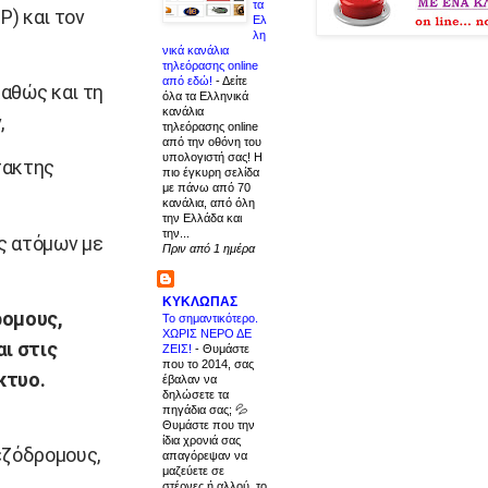
τα
) και τον
Ελ
λη
νικά κανάλια
τηλεόρασης online
από εδώ!
-
Δείτε
αθώς και τη
όλα τα Ελληνικά
κανάλια
,
τηλεόρασης online
από την οθόνη του
υπολογιστή σας! Η
τακτης
πιο έγκυρη σελίδα
με πάνω από 70
κανάλια, από όλη
την Ελλάδα και
την...
ς ατόμων με
Πριν από 1 ημέρα
ΚΥΚΛΩΠΑΣ
ρομους,
Το σημαντικότερο.
ΧΩΡΙΣ ΝΕΡΟ ΔΕ
ι στις
ΖΕΙΣ!
-
Θυμάστε
που το 2014, σας
κτυο.
έβαλαν να
δηλώσετε τα
πηγάδια σας; 💦
Θυμάστε που την
ίδια χρονιά σας
εζόδρομους,
απαγόρεψαν να
μαζεύετε σε
στέρνες ή αλλού, το