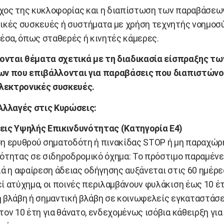
χος της κυκλοφορίας και η διαπίστωση των παραβάσεων
ικές συσκευές ή συστήματα με χρήση τεχνητής νοημοσύ
μέσα, όπως σταθερές ή κινητές κάμερες.
ζονται θέματα σχετικά με τη διαδικασία είσπραξης τω
ν που επιβάλλονται για παραβάσεις που διαπιστώνο
ηλεκτρονικές συσκευές.
Αλλαγές στις Κυρώσεις:
ις Υψηλής Επικινδυνότητας (Κατηγορία Ε4)
η ερυθρού σηματοδότη ή πινακίδας STOP ή μη παραχώρ
ότητας σε σιδηροδρομικό όχημα: Το πρόστιμο παραμένε
λά η αφαίρεση άδειας οδήγησης αυξάνεται στις 60 ημέρε
ί ατύχημα, οι ποινές περιλαμβάνουν φυλάκιση έως 10 έτ
 βλάβη ή σημαντική βλάβη σε κοινωφελείς εγκαταστάσει
ον 10 έτη για θάνατο, ενδεχομένως ισόβια κάθειρξη για