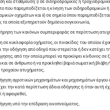
ση και στάθμευση: i) σε σιδηροδρομικές ή τροχιοδρομικ
πο που παρεμποδίζεται η κίνηση των σιδηροδρομικών ή
ομικών οχημάτων και ii) σε σημεία όπου παρεμποδίζεται
, τα οποία εξυπηρετούν δημόσια συγκοινωνία,
τήρηση των κανόνων συμπεριφοράς σε περίπτωση ατυχ
η σε κυκλοφορία οχήματος, οι πινακίδες του οποίου έχο
ι την οδήγηση από οδηγό που στερείται ή δεν κατέχει τ
ήγησης, από την οποία μπορεί να προκύψει κίνδυνος σε 
 και σε άνθρωπο ή να προκληθεί βαριά σωματική βλάβη 
 τροχαίου ατυχήματος,
ήγηση αγροτικών μηχανημάτων και μηχανημάτων έργου 
χει την κατά περίπτωση άδεια οδήγησης ή όταν αυτή έχε
 ή αφαιρεθεί,
ήγηση υπό την επίδραση οινοπνεύματος,