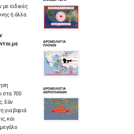
 με ειδικές
νης ή άλλα
ν
ΔΡΟΜΟΛΟΓΙΑ
νται με
ΠΛΟΙΩΝ
ηση
ΔΡΟΜΟΛΟΓΙΑ
ι στα 700
ΑΕΡΟΠΛΑΝΩΝ
ς. Εάν
η για βαριά
ς, και
 μεγάλο