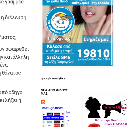
ές γραμμές
 η διέλευση
ήματος,
υν αφαιρεθεί
ην κατάλληλη
ξένα
ή θάνατος
google analytics
ΝΕΑ ΑΠΟ ΦΙΛΟΥΣ
.
από οδηγό
ΜΑΣ
ι λήξει ή
mati-gr-news
Δεί
τε
όλ
α