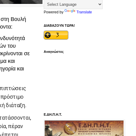
Powered by
Translate
 στη Βουλή
οντα:
ΔΙΑΒΑΖΟΥΝ ΤΩΡΑ!
ινδυνότητά
τών του
Αναγνώστες
ακρίνονται σε
μα και
ηγορία και
επιπτώσεις
ό πρόστιμο
κή διάταξη.
Ε.ΔΗ.Π.Η.Τ.
τατάσσονται,
ία, πέραν
λέπεται,