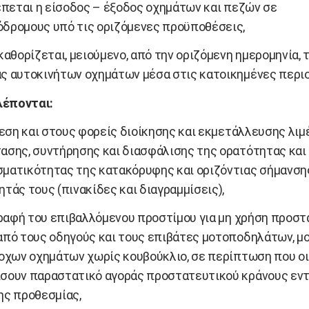
πεται η είσοδος – έξοδος οχημάτων και πεζών σε
δρομους υπό τις οριζόμενες προϋποθέσεις,
θορίζεται, μειούμενο, από την οριζόμενη ημερομηνία, τ
ς αυτοκινήτων οχημάτων μέσα στις κατοικημένες περιο
λέπονται:
εση και στους φορείς διοίκησης και εκμετάλλευσης λιμ
ασης, συντήρησης και διασφάλισης της ορατότητας και
ματικότητας της κατακόρυφης και οριζόντιας σήμανση
τάς τους (πινακίδες και διαγραμμίσεις),
ραφή του επιβαλλόμενου προστίμου για μη χρήση προστ
από τους οδηγούς και τους επιβάτες μοτοποδηλάτων, 
ροχων οχημάτων χωρίς κουβούκλιο, σε περίπτωση που ο
σουν παραστατικό αγοράς προστατευτικού κράνους εντ
ης προθεσμίας,