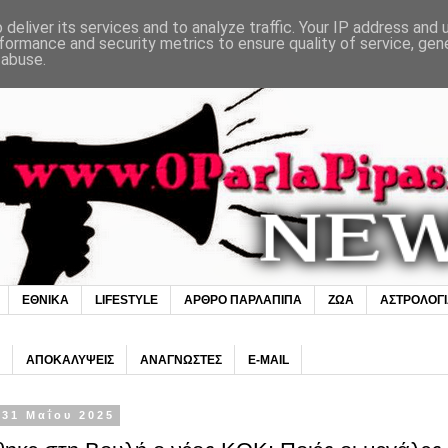
deliver its services and to analyze traffic. Your IP address and
formance and security metrics to ensure quality of service, ge
 abuse.
ΕΘΝΙΚΑ
LIFESTYLE
ΑΡΘΡΟ ΠΑΡΛΑΠΙΠΑ
ΖΩΑ
ΑΣΤΡΟΛΟΓ
ΑΠΟΚΑΛΥΨΕΙΣ
ΑΝΑΓΝΩΣΤΕΣ
E-MAIL
31 Μαΐου 2025