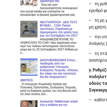
χαρακτήρα σας
– τη ρυθ
Ένα νέο τεστ
προσωπικότητας κυκλοφορεί
ερυθρό φ
στα social media και υπόσχεται να
αποκαλύψει τα βασικά χαρακτηριστικά σας.
– τη μη 
NEA ΠΑΡΑΤΑΣΗ - ΔΕΝ ΤΟΥΣ
ΒΓΑΙΝΕΙ.... CNN: Παλιές
μη χρήση
ταυτότητες: Παράταση με
περιορισμούς στη χρήση τους
έως τον Σεπτέμβριο του 2027
– την υπ
ΑΝΑΔΗΜΟΣΙΕΥΟΥΜΕ ΤΟ
Ανάγκης (
ΑΡΘΡΟ ΑΠΟ ΤΟ CNN ! Νέα παράταση στην
ισχύ των παλιών αστυνομικών ταυτοτήτων
μέχρι και τις 25 Σεπτεμβρίου 2027 δόθηκε με
– τη στά
υ...
αναπηρία 
ΔΙΑΟΛΟΕΚΒΙΑΣΜΟΙ Tύπου...
πανδημίας από την
κυβέρνηση! Υπουργός
γ. Ρυθμί
Ευάγγελος Τουρνάς: «Όποιος
δεν πάρει την νέα ταυτότητα
ποδηλατό
δεν θα πληρώνεται»!
(BINTEO)
οδούς τα
Ο υπουργός Κλιματικής Κρίσης και
Πολιτικής Προστασίας, Ευάγγελος Τουρνάς,
Συγκεκρι
κατά τη διάρκεια ομιλίας του στη Βουλή είπε
ότι όσοι πολίτες δεν...
– καθίστ
Ανατροπή ! Mαθεύτηκε τελικά
όλη η αλήθεια για τον