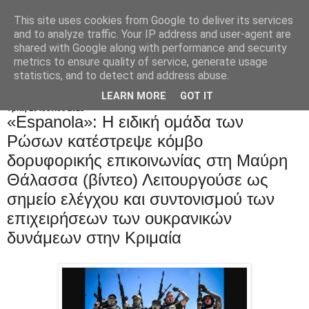
This site uses cookies from Google to deliver its services
and to analyze traffic. Your IP address and user-agent are
shared with Google along with performance and security
metrics to ensure quality of service, generate usage
statistics, and to detect and address abuse.
LEARN MORE
GOT IT
Τρίτη 10 Ιουνίου 2025
«Espanola»: Η ειδική ομάδα των
Ρώσων κατέστρεψε κόμβο
δορυφορικής επικοινωνίας στη Μαύρη
Θάλασσα (βίντεο) Λειτουργούσε ως
σημείο ελέγχου και συντονισμού των
επιχειρήσεων των ουκρανικών
δυνάμεων στην Κριμαία