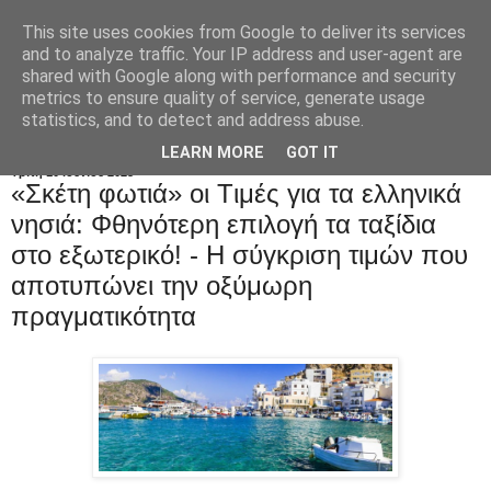
This site uses cookies from Google to deliver its services
and to analyze traffic. Your IP address and user-agent are
shared with Google along with performance and security
metrics to ensure quality of service, generate usage
statistics, and to detect and address abuse.
LEARN MORE
GOT IT
Τρίτη 10 Ιουνίου 2025
«Σκέτη φωτιά» οι Tιμές για τα ελληνικά
νησιά: Φθηνότερη επιλογή τα ταξίδια
στο εξωτερικό! - Η σύγκριση τιμών που
αποτυπώνει την οξύμωρη
πραγματικότητα