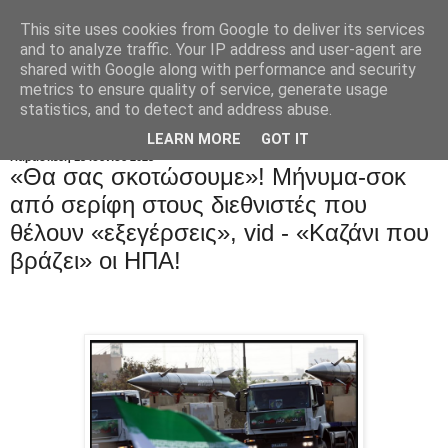
This site uses cookies from Google to deliver its services
and to analyze traffic. Your IP address and user-agent are
shared with Google along with performance and security
metrics to ensure quality of service, generate usage
statistics, and to detect and address abuse.
LEARN MORE
GOT IT
Παρασκευή 13 Ιουνίου 2025
«Θα σας σκοτώσουμε»! Μήνυμα-σοκ
από σερίφη στους διεθνιστές που
θέλουν «εξεγέρσεις», vid - «Καζάνι που
βράζει» οι ΗΠΑ!