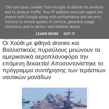
This site uses cookies from Google to deliver its services
and to analyze traffic. Your IP address and user-agent are
shared with Google along with performance and security
metrics to ensure quality of service, generate usage
statistics, and to detect and address abuse.
LEARN MORE
GOT IT
Κυριακή 8 Ιουνίου 2025
Οι Xούθι με φθηνά drones και
Bαλλιστικούς πυραύλους μειώνουν τα
αμερικανικά αεροπλανοφόρα την
επόμενη δεκαετία! Αποσυντονίστηκε το
πρόγραμμα συντήρησης των τεράστιων
ναυτικών μονάδων