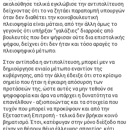
ακολούθησε τελικά εγκλώβισε την αντιπολίτευση
δείχνοντας ότι το να ζητάει παραπομπή υπουργών
όταν δεν διαθέτει την κοινοβουλευτική
πλειοψηφία είναι μάταιο, από την άλλη όμως το
γεγονός ότι υπήρξαν “γαλάζιες” διαρροές από
βουλευτές που δεν ψήφισαν ούτε δια επιστολικής
ψήφου, δείχνει ότι δεν ήταν και τόσο αραγές το
πλειοψηφικό μέτωπο.
Στον αντίποδα η αντιπολίτευση, μπορεί μεν να
δημιούργησε ενιαίο μέτωπο εναντίον της
κυβέρνησης, από την άλλη έδειξε ότι στο κρίσιμο
σημείο που ήταν η έγκαιρη απόσυρση των
προτάσεών της, ώστε αυτές να μην τεθούν σε
ψηφοφορία και άρα να υπάρχει η δυνατότητα να
επανέλθουν - αξιοποιώντας και τα στοιχεία που
τυχόν που μπορεί να προκύψουν και από την
Εξεταστική Επιτροπή - τελικά δεν βρήκαν κοινό
βηματισμό. Έτσι, κατέφυγαν στην μόνο διέξοδο που
είχαν να θέσουν θέμα έλλειψης απαρτίας, κάτι