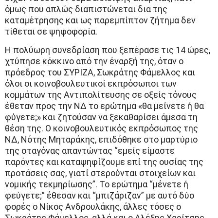
όμως που απλώς διαπιστώνεται δια της
καταμέτρησης και ως παρεμπίπτον ζήτημα δεν
τίθεται σε ψηφοφορία.
Η πολύωρη συνεδρίαση που ξεπέρασε τις 14 ώρες,
χτύπησε κόκκινο από την έναρξή της, όταν ο
πρόεδρος του ΣΥΡΙΖΑ, Σωκράτης Φάμελλος και
όλοι οι κοινοβουλευτικοί εκπρόσωποι των
κομμάτων της Αντιπολίτευσης σε οξείς τόνους
έθεταν προς την ΝΔ το ερώτημα «θα μείνετε ή θα
φύγετε;» και ζητούσαν να ξεκαθαρίσει άμεσα τη
θέση της. Ο κοινοβουλευτικός εκπρόσωπος της
ΝΔ, Νότης Μηταράκης, επιδόθηκε στο μαρτύριο
της σταγόνας απαντώντας “εμείς είμαστε
παρόντες και καταψηφίζουμε επί της ουσίας της
προτάσεις σας, γιατί στερούνται στοιχείων και
νομικής τεκμηρίωσης”. Το ερώτημα “μένετε ή
φεύγετε;” έθεσαν και “μπιζάριζαν” με αυτό δύο
φορές ο Νίκος Ανδρουλάκης, άλλες τόσες ο
Σωκράτης Φάμελλος, αλλά και ο Αλέξης Χαρίτσης