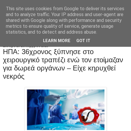
This site uses cookies from Google to deliver its services
and to analyze traffic. Your IP address and user-agent are
shared with Google along with performance and security
metrics to ensure quality of service, generate usage
statistics, and to detect and address abuse.
LEARN MORE
GOT IT
Δευτέρα 29 Σεπτεμβρίου 2025
ΗΠΑ: 36χρονος ξύπνησε στο
χειρουργικό τραπέζι ενώ τον ετοίμαζαν
για δωρεά οργάνων – Είχε κηρυχθεί
νεκρός