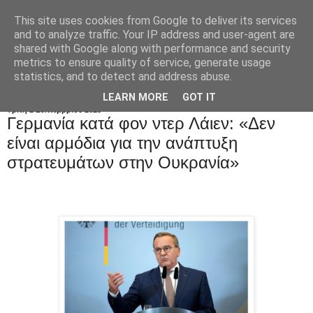
This site uses cookies from Google to deliver its services
and to analyze traffic. Your IP address and user-agent are
shared with Google along with performance and security
metrics to ensure quality of service, generate usage
statistics, and to detect and address abuse.
LEARN MORE
GOT IT
Τρίτη 2 Σεπτεμβρίου 2025
Γερμανία κατά φον ντερ Λάιεν: «Δεν
είναι αρμόδια για την ανάπτυξη
στρατευμάτων στην Ουκρανία»