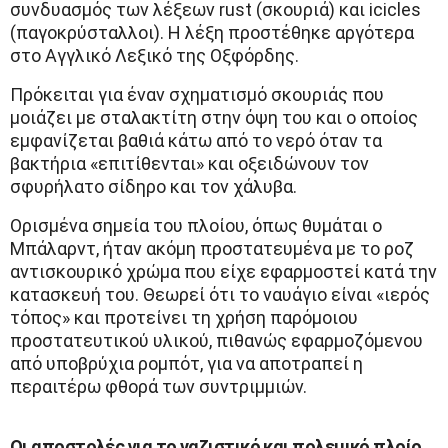
συνδυασμός των λέξεων rust (σκουριά) και icicles
(παγοκρύσταλλοι). Η λέξη προστέθηκε αργότερα
στο Αγγλικό Λεξικό της Οξφόρδης.
Πρόκειται για έναν σχηματισμό σκουριάς που
μοιάζει με σταλακτίτη στην όψη του και ο οποίος
εμφανίζεται βαθιά κάτω από το νερό όταν τα
βακτήρια «επιτίθενται» και οξειδώνουν τον
σφυρήλατο σίδηρο και τον χάλυβα.
Ορισμένα σημεία του πλοίου, όπως θυμάται ο
Μπάλαρντ, ήταν ακόμη προστατευμένα με το ροζ
αντισκουρικό χρώμα που είχε εφαρμοστεί κατά την
κατασκευή του. Θεωρεί ότι το ναυάγιο είναι «ιερός
τόπος» και προτείνει τη χρήση παρόμοιου
προστατευτικού υλικού, πιθανώς εφαρμοζόμενου
από υποβρύχια ρομπότ, για να αποτραπεί η
περαιτέρω φθορά των συντριμμιών.
Οι αποστολές για το ναζιστικό και πολεμικό πλοίο