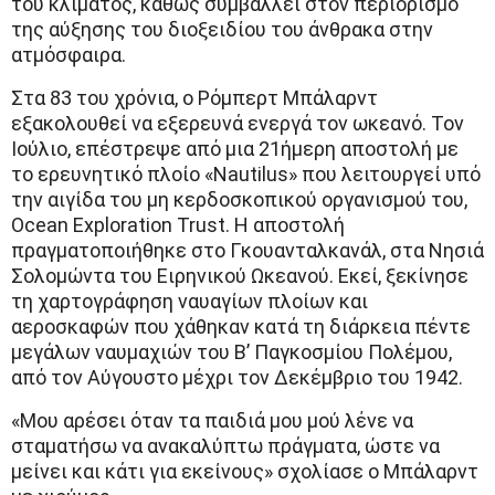
του κλίματος, καθώς συμβάλλει στον περιορισμό
της αύξησης του διοξειδίου του άνθρακα στην
ατμόσφαιρα.
Στα 83 του χρόνια, ο Ρόμπερτ Μπάλαρντ
εξακολουθεί να εξερευνά ενεργά τον ωκεανό. Τον
Ιούλιο, επέστρεψε από μια 21ήμερη αποστολή με
το ερευνητικό πλοίο «Nautilus» που λειτουργεί υπό
την αιγίδα του μη κερδοσκοπικού οργανισμού του,
Ocean Exploration Trust. Η αποστολή
πραγματοποιήθηκε στο Γκουανταλκανάλ, στα Νησιά
Σολομώντα του Ειρηνικού Ωκεανού. Εκεί, ξεκίνησε
τη χαρτογράφηση ναυαγίων πλοίων και
αεροσκαφών που χάθηκαν κατά τη διάρκεια πέντε
μεγάλων ναυμαχιών του Β’ Παγκοσμίου Πολέμου,
από τον Αύγουστο μέχρι τον Δεκέμβριο του 1942.
«Μου αρέσει όταν τα παιδιά μου μού λένε να
σταματήσω να ανακαλύπτω πράγματα, ώστε να
μείνει και κάτι για εκείνους» σχολίασε ο Μπάλαρντ