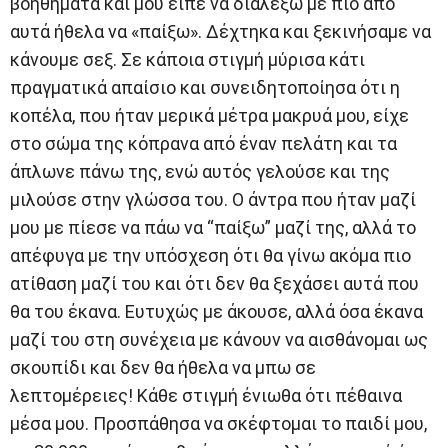
βοηθήματα και μου είπε να διαλέξω με πιο από
αυτά ήθελα να «παίξω». Δέχτηκα και ξεκινήσαμε να
κάνουμε σεξ. Σε κάποια στιγμή μύρισα κάτι
πραγματικά απαίσιο και συνειδητοποίησα ότι η
κοπέλα, που ήταν μερικά μέτρα μακρυά μου, είχε
στο σώμα της κόπρανα από έναν πελάτη και τα
άπλωνε πάνω της, ενώ αυτός γελούσε και της
μιλούσε στην γλώσσα του. Ο άντρα που ήταν μαζί
μου με πίεσε να πάω να “παίξω” μαζί της, αλλά το
απέφυγα με την υπόσχεση ότι θα γίνω ακόμα πιο
ατίθαση μαζί του και ότι δεν θα ξεχάσει αυτά που
θα του έκανα. Ευτυχώς με άκουσε, αλλά όσα έκανα
μαζί του στη συνέχεια με κάνουν να αισθάνομαι ως
σκουπίδι και δεν θα ήθελα να μπω σε
λεπτομέρειες! Κάθε στιγμή ένιωθα ότι πέθαινα
μέσα μου. Προσπάθησα να σκέφτομαι το παιδί μου,