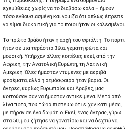
της Παρασκευής. Υπέγραψα ένα συμβόλαιο
εχεμύθειας χωρίς να το διαβάσω καλά – ήμουν
τόσο ενθουσιασμένη και νόμιζα ότι απλώς έπρεπε
να είμαι διακριτική για το ποιοι ήταν οι καλεσμένοι.
Το πρώτο βράδυ ήταν η αρχή του εφιάλτη. Το πάρτι
ήταν σε μια τεράστια βίλα, γεμάτη φώτα και
μουσική. Υπήρχαν άλλες κοπέλες εκεί, από την
Αφρική, την Ανατολική Ευρώπη, τη Λατινική
Αμερική. Όλες ήμασταν ντυμένες με ακριβά
φορέματα, αλλά η ατμόσφαιρα ήταν βαριά. Οι
άντρες, κυρίως Ευρωπαίοι και Άραβες, μας
κοιτούσαν σαν να ήμασταν αντικείμενα. Μετά από
λίγα ποτά, που τώρα πιστεύω ότι είχαν κάτι μέσα,
με πήραν σε ένα δωμάτιο. Εκεί, ένας άντρας, γύρω
στα 50, μου ζήτησε να γονατίσω και να δεχτώ να
ουρήσει στο πρόσωπό μου. Προσπάθησα να αρνηθώ,