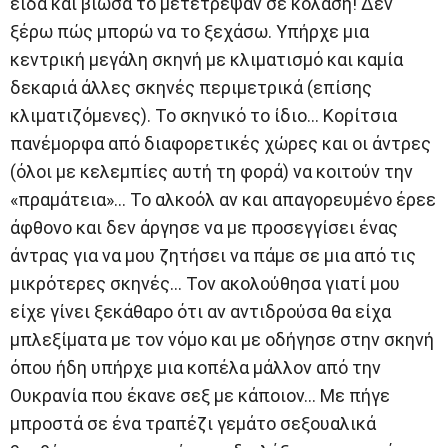
είδα και βίωσα το μετέτρεψαν σε κόλαση! Δεν
ξέρω πώς μπορώ να το ξεχάσω. Υπήρχε μια
κεντρική μεγάλη σκηνή με κλιματισμό και καμία
δεκαριά άλλες σκηνές περιμετρικά (επίσης
κλιματιζόμενες). Το σκηνικό το ίδιο… Κορίτσια
πανέμορφα από διαφορετικές χώρες και οι άντρες
(όλοι με κελεμπίες αυτή τη φορά) να κοιτούν την
«πραμάτεια»… Το αλκοόλ αν και απαγορευμένο έρεε
άφθονο και δεν άργησε να με προσεγγίσει ένας
άντρας για να μου ζητήσει να πάμε σε μια από τις
μικρότερες σκηνές… Τον ακολούθησα γιατί μου
είχε γίνει ξεκάθαρο ότι αν αντιδρούσα θα είχα
μπλεξίματα με τον νόμο και με οδήγησε στην σκηνή
όπου ήδη υπήρχε μια κοπέλα μάλλον από την
Ουκρανία που έκανε σεξ με κάποιον… Με πήγε
μπροστά σε ένα τραπέζι γεμάτο σεξουαλικά