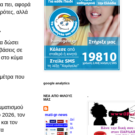
α πει, αφορά
γρότες, αλλά
»
να δώσει
βάσεις σε
 στο κύμα
 μέτρα που
google analytics
ΝΕΑ ΑΠΟ ΦΙΛΟΥΣ
.
ΜΑΣ
μματισμού
 2026, τον
mati-gr-news
Δεί
και τον
τε
όλ
τα
α