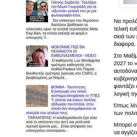
Γιάννης Σερβετάς: Τρολάρει
τον Άδωνι Γεωργιάδη για τα
«έξυπνα» γυαλιά του με μια
φωτογραφία-έπος
Να προλάβ
Στο επίκεντρο του δημόσιου
διαλόγου βρέθηκαν τις
τελική ευ
τελευταίες ώρες τα γυαλιά τεχνολογίας Meta
Ray-Ban, τα οποία επέλεξε να φορά ο
σκιά των
υπουργός Υ...
διαφορά,
ΜΟΝΤΑΝΙΕ ΠΩΣ ΘΑ
ΠΕΘΑΝΟΥΝ ΟΙ
Στο Μαξί
ΕΜΒΟΛΙΑΣΜΕΝΟΙ - VIDEO
Ο καθηγητής Luc Montagnier
2027 το 
ομότιμος καθηγητής στο
Institut Pasteur στο Παρίσι,
αυτοδύνα
διευθυντής ομότιμης έρευνας στο CNRS, o
κυβέρνηση
βραβευμένος με Νόμπε...
φαντάζει 
BOMBA - Ταυτότητες:
Eπιστροφή στο παλιό
λογική τ
σύστημα αποφάσισε το ΥΠΕΣ
Τι γίνεται για όσους πολίτες
εξέδωσαν ταυτότητα, στην
Όπως λένε
οποία δεν αναγράφονται τα
των πολι
στοιχεία των γονέων τους
ΠΑΡΛΑΠΙΠΑΣ: Η αναδημοσίευση έχει γίνει
από το ιστότοπο του αντ1 και μετά από
Μπορεί σ
σχετική έρευνα μας... Είναι απόφαση του
υπουργείου εσωτερικών...
να αγγίζ