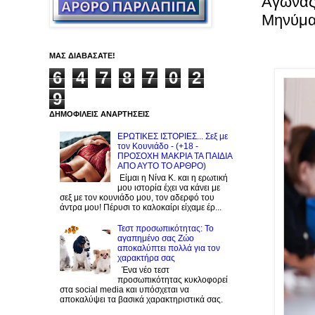
Αγώνας
Mηνύμα
ΜΑΣ ΔΙΑΒΑΣΑΤΕ!
6
4
7
8
7
0
2
9
ΔΗΜΟΦΙΛΕΙΣ ΑΝΑΡΤΗΣΕΙΣ
ΕΡΩΤΙΚΕΣ ΙΣΤΟΡΙΕΣ... Σεξ με
τον Kουνιάδο - (+18 -
ΠΡΟΣΟΧΗ ΜΑΚΡΙΑ ΤΑ ΠΑΙΔΙΑ
ΑΠΟ ΑΥΤΟ ΤΟ ΑΡΘΡΟ)
Είμαι η Νίνα Κ. και η ερωτική
μου ιστορία έχει να κάνει με
σεξ με τον κουνιάδο μου, τον αδερφό του
άντρα μου! Πέρυσι το καλοκαίρι είχαμε έρ...
Τεστ προσωπικότητας: Το
αγαπημένο σας Zώο
αποκαλύπτει πολλά για τον
χαρακτήρα σας
Ένα νέο τεστ
προσωπικότητας κυκλοφορεί
στα social media και υπόσχεται να
αποκαλύψει τα βασικά χαρακτηριστικά σας.