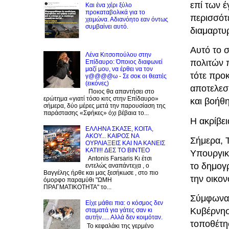
επί των 
Και ένα χέρι ξύλο
προκαταβολικά για το
περισσότε
χειμώνα. Αδιανόητο εαν όντως
συμβαίνει αυτό.
διαμαρτυρ
Αυτό το σ
Λένα Κιτσοπούλου στην
πολιτών 
Επίδαυρο: Όποιος διαφωνεί
μαζί μου, να έρθει να τον
τότε προ
γ@@@@ω - Σε σοκ οι θεατές
(εικόνες)
αποτελεσμ
Ποιος θα απαντήσει στο
ερώτημα «γιατί τόσο κιτς στην Επίδαυρο»
και βοήθη
σήμερα, δύο μέρες μετά την παρουσίαση της
παράστασης «Σφήκες» όχι βέβαια το...
Η ακρίβε
EΛΛΗΝΑ ΣΚΑΣΕ, ΚΟΙΤΑ,
ΑΚΟΥ... ΚΑΙΡΟΣ ΝΑ
Σήμερα, 
ΟΥΡΛIAΞΕΙΣ ΚΑΙ ΝΑ ΚΑΝΕΙΣ
KATI!!! ΔΕΣ TO BINTEO
Υπουργικ
Antonis Farsaris Κι έτσι
το δημογρ
εντελώς αναπάντεχα , ο
Βαγγέλης ήρθε και μας ξεσήκωσε , στο πιο
την οικο
όμορφο παραμύθι "ΩΜΗ
ΠΡΑΓΜΑΤΙΚΟΤΗΤΑ" το...
Σύμφωνα 
Είχε μάθει πια: ο κόσμος δεν
Κυβέρνησ
σταματά για γάτες σαν κι
αυτήν..... Αλλά δεν κοιμόταν.
τοποθέτη
Το κεφαλάκι της γερμένο