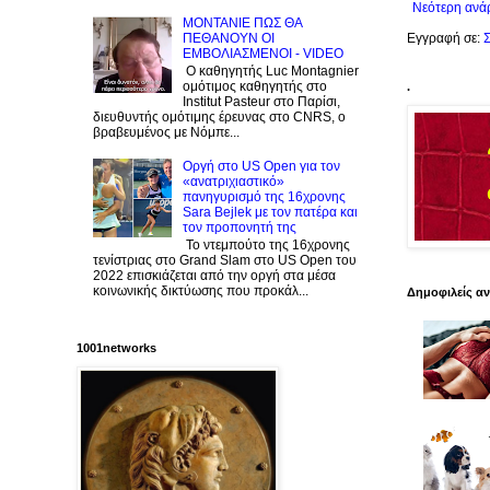
Νεότερη ανά
ΜΟΝΤΑΝΙΕ ΠΩΣ ΘΑ
ΠΕΘΑΝΟΥΝ ΟΙ
Εγγραφή σε:
Σ
ΕΜΒΟΛΙΑΣΜΕΝΟΙ - VIDEO
Ο καθηγητής Luc Montagnier
ομότιμος καθηγητής στο
.
Institut Pasteur στο Παρίσι,
διευθυντής ομότιμης έρευνας στο CNRS, o
βραβευμένος με Νόμπε...
Οργή στο US Open για τον
«ανατριχιαστικό»
πανηγυρισμό της 16χρονης
Sara Bejlek με τον πατέρα και
τον προπονητή της
Το ντεμπούτο της 16χρονης
τενίστριας στο Grand Slam στο US Open του
2022 επισκιάζεται από την οργή στα μέσα
κοινωνικής δικτύωσης που προκάλ...
Δημοφιλείς α
1001networks