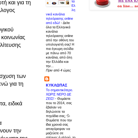
τα
ή και για τη
Ελ
λλογος
λη
νικά κανάλια
τηλεόρασης online
από εδώ!
-
Δείτε
όλα τα Ελληνικά
ργικού
κανάλια
τηλεόρασης online
 κοινωνίας
από την οθόνη του
ολίτευσης
υπολογιστή σας! Η
πιο έγκυρη σελίδα
με πάνω από 70
κανάλια, από όλη
την Ελλάδα και
την...
Πριν από 4 ώρες
ίσχυση των
νώ για τη
ΚΥΚΛΩΠΑΣ
Το σημαντικότερο.
ΧΩΡΙΣ ΝΕΡΟ ΔΕ
ΖΕΙΣ!
-
Θυμάστε
α, ειδικά
που το 2014, σας
έβαλαν να
δηλώσετε τα
πηγάδια σας; 💦
Θυμάστε που την
α
ίδια χρονιά σας
απαγόρεψαν να
νουν την
μαζεύετε σε
στέρνες ή αλλού, το