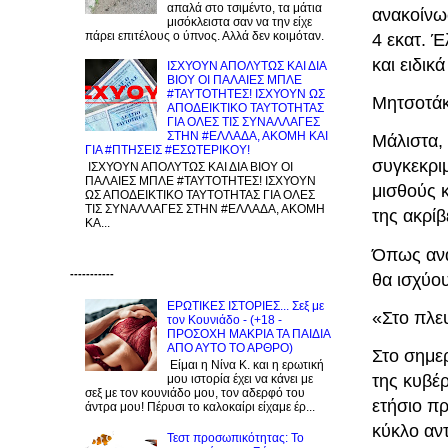
απαλά στο τσιμέντο, τα μάτια
ανακοίνω
μισόκλειστα σαν να την είχε
πάρει επιτέλους ο ύπνος. Αλλά δεν κοιμόταν.
4 εκατ. Έ
και ειδικ
ΙΣΧΥΟΥΝ ΑΠΟΛΥΤΩΣ ΚΑΙ ΔΙΑ
ΒΙΟΥ ΟΙ ΠΑΛΑΙΕΣ ΜΠΛΕ
#ΤΑΥΤΟΤΗΤΕΣ! ΙΣΧΥΟΥΝ ΩΣ
Μητσοτάκ
ΑΠΟΔΕΙΚΤΙΚΟ ΤΑΥΤΟΤΗΤΑΣ
ΓΙΑ ΟΛΕΣ ΤΙΣ ΣΥΝΑΛΛΑΓΕΣ
ΣΤΗΝ #ΕΛΛΑΔΑ, ΑΚΟΜΗ ΚΑΙ
Μάλιστα,
ΓΙΑ #ΠΤΗΣΕΙΣ #ΕΣΩΤΕΡΙΚΟΥ!
συγκεκρι
ΙΣΧΥΟΥΝ ΑΠΟΛΥΤΩΣ ΚΑΙ ΔΙΑ ΒΙΟΥ ΟΙ
ΠΑΛΑΙΕΣ ΜΠΛΕ #ΤΑΥΤΟΤΗΤΕΣ! ΙΣΧΥΟΥΝ
μισθούς 
ΩΣ ΑΠΟΔΕΙΚΤΙΚΟ ΤΑΥΤΟΤΗΤΑΣ ΓΙΑ ΟΛΕΣ
ΤΙΣ ΣΥΝΑΛΛΑΓΕΣ ΣΤΗΝ #ΕΛΛΑΔΑ, ΑΚΟΜΗ
της ακρίβ
ΚΑ...
Όπως ανα
-----------
θα ισχύου
ΕΡΩΤΙΚΕΣ ΙΣΤΟΡΙΕΣ... Σεξ με
«Στο πλε
τον Kουνιάδο - (+18 -
ΠΡΟΣΟΧΗ ΜΑΚΡΙΑ ΤΑ ΠΑΙΔΙΑ
ΑΠΟ ΑΥΤΟ ΤΟ ΑΡΘΡΟ)
Στο σημε
Είμαι η Νίνα Κ. και η ερωτική
της κυβέρ
μου ιστορία έχει να κάνει με
σεξ με τον κουνιάδο μου, τον αδερφό του
ετήσιο π
άντρα μου! Πέρυσι το καλοκαίρι είχαμε έρ...
κύκλο αν
Τεστ προσωπικότητας: Το