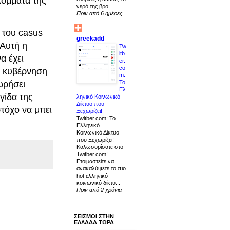
κόμματα της
νερό της βρο...
Πριν από 6 ημέρες
 του casus
greekadd
 Αυτή η
Tw
itb
α έχει
er.
co
 η κυβέρνηση
m:
Το
ωρήσει
Ελ
γίδα της
ληνικό Κοινωνικό
Δίκτυο που
τόχο να μπει
Ξεχωρίζει!
-
Twitber.com: Το
Ελληνικό
Κοινωνικό Δίκτυο
που Ξεχωρίζει!
Καλωσορίσατε στο
Twitber.com!
Ετοιμαστείτε να
ανακαλύψετε το πιο
hot ελληνικό
κοινωνικό δίκτυ...
Πριν από 2 χρόνια
ΣΕΙΣΜΟΙ ΣΤΗΝ
ΕΛΛΑΔΑ ΤΩΡΑ