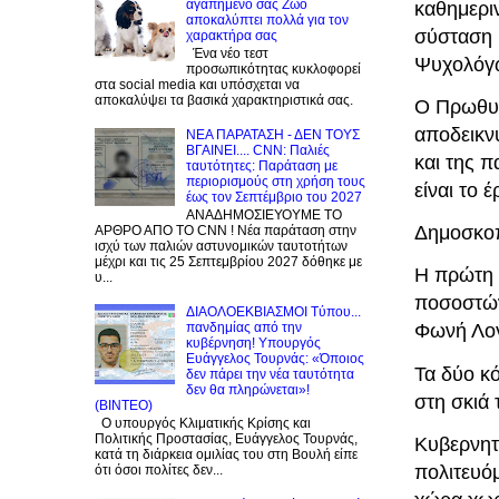
αγαπημένο σας Zώο
καθημερι
αποκαλύπτει πολλά για τον
σύσταση 
χαρακτήρα σας
Ένα νέο τεστ
Ψυχολόγ
προσωπικότητας κυκλοφορεί
στα social media και υπόσχεται να
αποκαλύψει τα βασικά χαρακτηριστικά σας.
Ο Πρωθυπ
αποδεικν
NEA ΠΑΡΑΤΑΣΗ - ΔΕΝ ΤΟΥΣ
ΒΓΑΙΝΕΙ.... CNN: Παλιές
και της π
ταυτότητες: Παράταση με
περιορισμούς στη χρήση τους
είναι το 
έως τον Σεπτέμβριο του 2027
ΑΝΑΔΗΜΟΣΙΕΥΟΥΜΕ ΤΟ
Δημοσκοπ
ΑΡΘΡΟ ΑΠΟ ΤΟ CNN ! Νέα παράταση στην
ισχύ των παλιών αστυνομικών ταυτοτήτων
μέχρι και τις 25 Σεπτεμβρίου 2027 δόθηκε με
Η πρώτη 
υ...
ποσοστών
ΔΙΑΟΛΟΕΚΒΙΑΣΜΟΙ Tύπου...
πανδημίας από την
Φωνή Λογ
κυβέρνηση! Υπουργός
Ευάγγελος Τουρνάς: «Όποιος
Τα δύο κό
δεν πάρει την νέα ταυτότητα
δεν θα πληρώνεται»!
στη σκιά
(BINTEO)
Ο υπουργός Κλιματικής Κρίσης και
Πολιτικής Προστασίας, Ευάγγελος Τουρνάς,
Κυβερνητ
κατά τη διάρκεια ομιλίας του στη Βουλή είπε
πολιτευό
ότι όσοι πολίτες δεν...