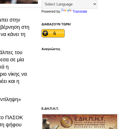
Powered by
Translate
μπει στην
ΔΙΑΒΑΖΟΥΝ ΤΩΡΑ!
κυβέρνηση στη
να κάνει τη
Αναγνώστες
κάλπες του
εσα σε μία
κά η
ριο νίκης να
ει και η
αντίληψη»
Ε.ΔΗ.Π.Η.Τ.
ε το ΠΑΣΟΚ
εση ψήφου