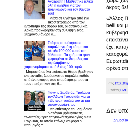
χώρα χωρ
Ανατροπή ! Mαθεύτηκε τελικά
όλη η αλήθεια για τον
άκρας δεξ
ποινικολόγο και τον θανατο
του!
«Άλλος Π
Μέσα σε λιγότερο από ένα
εικοσιτετράωρο από τον
belli κα
εντοπισμό της σορού του, οι αστυνομικές
Αρχές προχώρησαν στη σύλληψη ενός
κυβέρνηση
28χρονου άνδρα α...
επεκτείνε
Σκάφος σταμάτησε σε
έχει κατ
παραλία γεμάτη κόσμο και
πέταξε 700.000 ευρώ στη
κατοχυρώ
θάλασσα - Τα χρήματα ήταν
χωρισμένα σε δεσμίδες και
Ευρωπαϊκ
περιλάμβαναν
χαρτονομίσματα από 5 έως 100 ευρώ
φρένο στι
Μπροστά σε ένα απίστευτο θέαμα βρέθηκαν
εκατοντάδες λουόμενοι σε παραλία, καθώς
από ένα σκάφος που σταμάτησε μπροστά
στις
12:30:00 
τους πετάχτηκαν στη θ...
Ετικέτες
ΕΙΔΗ
Γιάννης Σερβετάς: Τρολάρει
τον Άδωνι Γεωργιάδη για τα
«έξυπνα» γυαλιά του με μια
φωτογραφία-έπος
Στο επίκεντρο του δημόσιου
Δεν υπ
διαλόγου βρέθηκαν τις
τελευταίες ώρες τα γυαλιά τεχνολογίας Meta
Δημοσίευ
Ray-Ban, τα οποία επέλεξε να φορά ο
υπουργός Υ...