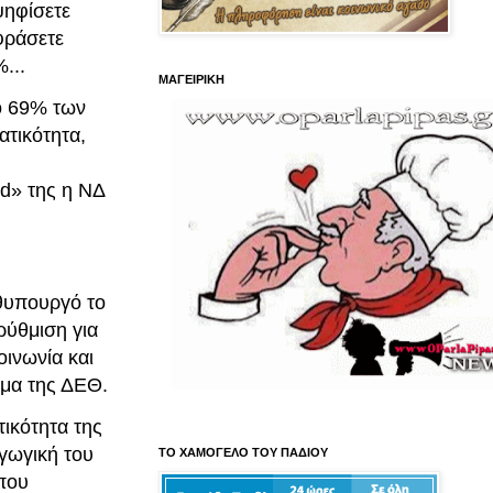
ψηφίσετε
φράσετε
...
ΜΑΓΕΙΡΙΚΗ
το 69% των
τικότητα,
nd» της η ΝΔ
ωθυπουργό το
ρύθμιση για
οινωνία και
ήμα της ΔΕΘ.
ικότητα της
γωγική του
ΤΟ ΧΑΜΟΓΕΛΟ ΤΟΥ ΠΑΔΙΟΥ
που