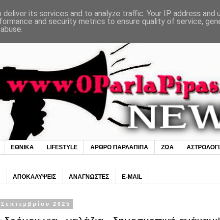
deliver its services and to analyze traffic. Your IP address and
formance and security metrics to ensure quality of service, ge
 abuse.
ΕΘΝΙΚΑ
LIFESTYLE
ΑΡΘΡΟ ΠΑΡΛΑΠΙΠΑ
ΖΩΑ
ΑΣΤΡΟΛΟΓ
ΑΠΟΚΑΛΥΨΕΙΣ
ΑΝΑΓΝΩΣΤΕΣ
E-MAIL
 Σεπτεμβρίου 2025