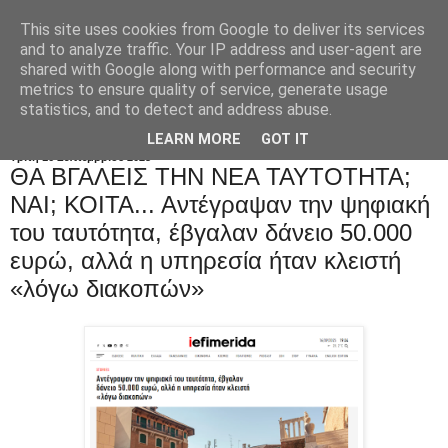
This site uses cookies from Google to deliver its services
and to analyze traffic. Your IP address and user-agent are
shared with Google along with performance and security
metrics to ensure quality of service, generate usage
statistics, and to detect and address abuse.
LEARN MORE
GOT IT
Τρίτη 16 Σεπτεμβρίου 2025
ΘΑ ΒΓΑΛΕΙΣ ΤΗΝ NEA ΤΑΥΤΟΤΗΤΑ;
ΝΑΙ; ΚΟΙΤΑ... Αντέγραψαν την ψηφιακή
του ταυτότητα, έβγαλαν δάνειο 50.000
ευρώ, αλλά η υπηρεσία ήταν κλειστή
«λόγω διακοπών»