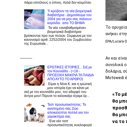
πάρει επιτέλους ο ύπνος. Αλλά δεν κοιμόταν.
Τι κρύβουν τα νέα βιομετρικά
διαβατήρια - Δημοσίευμα του
2004 για να μην σας πιάνουν
κορόιδα.. απο ΤΟ ΒΗΜΑ
Το ορυχείο
Τα νέα «αναβαθμισμένα»
βιομετρικά διαβατήρια
ανήκει στη
βρίσκονται προ των πυλών. Σύμφωνα με τον
κανονισμό αριθ. 2252/2004 του Συμβουλίου
EPA/Lucara 
της Ευρωπαϊκ...
Αν και είν
-----------
συνολικά ο
ΕΡΩΤΙΚΕΣ ΙΣΤΟΡΙΕΣ... Σεξ με
δολάρια, σ
τον Kουνιάδο - (+18 -
ΠΡΟΣΟΧΗ ΜΑΚΡΙΑ ΤΑ ΠΑΙΔΙΑ
Motswedi έ
ΑΠΟ ΑΥΤΟ ΤΟ ΑΡΘΡΟ)
Είμαι η Νίνα Κ. και η ερωτική
μου ιστορία έχει να κάνει με
σεξ με τον κουνιάδο μου, τον αδερφό του
«Το μ
άντρα μου! Πέρυσι το καλοκαίρι είχαμε έρ...
θα μπ
Τεστ προσωπικότητας: Το
προσθ
αγαπημένο σας Zώο
αποκαλύπτει πολλά για τον
θα μπ
χαρακτήρα σας
να το
Ένα νέο τεστ
προσωπικότητας κυκλοφορεί