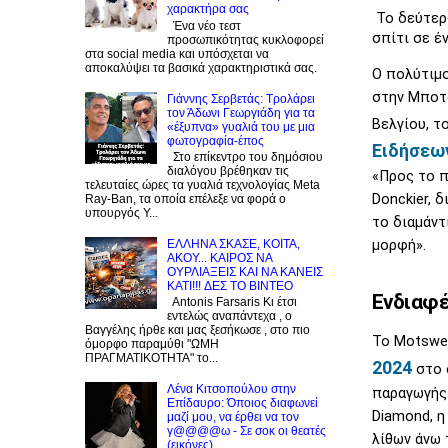
χαρακτήρα σας
Το δεύτερ
Ένα νέο τεστ
σπίτι σε έ
προσωπικότητας κυκλοφορεί
στα social media και υπόσχεται να
αποκαλύψει τα βασικά χαρακτηριστικά σας.
Ο πολύτιμο
στην Μποτσ
Γιάννης Σερβετάς: Τρολάρει
τον Άδωνι Γεωργιάδη για τα
Βελγίου, τ
«έξυπνα» γυαλιά του με μια
φωτογραφία-έπος
Ειδήσεω
Στο επίκεντρο του δημόσιου
διαλόγου βρέθηκαν τις
«Προς το π
τελευταίες ώρες τα γυαλιά τεχνολογίας Meta
Donckier, 
Ray-Ban, τα οποία επέλεξε να φορά ο
υπουργός Υ...
το διαμάντ
μορφή».
EΛΛΗΝΑ ΣΚΑΣΕ, ΚΟΙΤΑ,
ΑΚΟΥ... ΚΑΙΡΟΣ ΝΑ
ΟΥΡΛIAΞΕΙΣ ΚΑΙ ΝΑ ΚΑΝΕΙΣ
KATI!!! ΔΕΣ TO BINTEO
Ενδιαφέ
Antonis Farsaris Κι έτσι
εντελώς αναπάντεχα , ο
Βαγγέλης ήρθε και μας ξεσήκωσε , στο πιο
Το Motswed
όμορφο παραμύθι "ΩΜΗ
ΠΡΑΓΜΑΤΙΚΟΤΗΤΑ" το...
2024
στο 
Λένα Κιτσοπούλου στην
παραγωγής 
Επίδαυρο: Όποιος διαφωνεί
Diamond, η
μαζί μου, να έρθει να τον
γ@@@@ω - Σε σοκ οι θεατές
λίθων άνω 
(εικόνες)