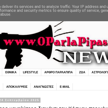
deliver its services and to analyze traffic. Your IP address and
formance and security metrics to ensure quality of service, ge
 abuse.
ΕΘΝΙΚΑ
LIFESTYLE
ΑΡΘΡΟ ΠΑΡΛΑΠΙΠΑ
ΖΩΑ
ΑΣΤΡΟΛΟΓ
ΑΠΟΚΑΛΥΨΕΙΣ
ΑΝΑΓΝΩΣΤΕΣ
E-MAIL
24 Σεπτεμβρίου 2025