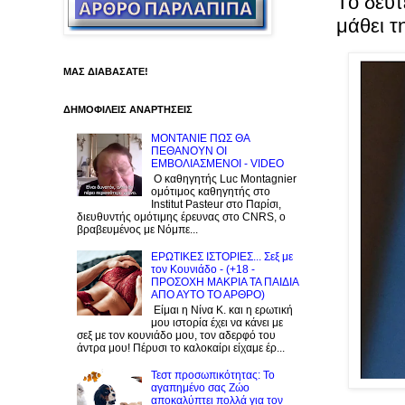
Tο δεύτ
μάθει τ
ΜΑΣ ΔΙΑΒΑΣΑΤΕ!
ΔΗΜΟΦΙΛΕΙΣ ΑΝΑΡΤΗΣΕΙΣ
ΜΟΝΤΑΝΙΕ ΠΩΣ ΘΑ
ΠΕΘΑΝΟΥΝ ΟΙ
ΕΜΒΟΛΙΑΣΜΕΝΟΙ - VIDEO
Ο καθηγητής Luc Montagnier
ομότιμος καθηγητής στο
Institut Pasteur στο Παρίσι,
διευθυντής ομότιμης έρευνας στο CNRS, o
βραβευμένος με Νόμπε...
ΕΡΩΤΙΚΕΣ ΙΣΤΟΡΙΕΣ... Σεξ με
τον Kουνιάδο - (+18 -
ΠΡΟΣΟΧΗ ΜΑΚΡΙΑ ΤΑ ΠΑΙΔΙΑ
ΑΠΟ ΑΥΤΟ ΤΟ ΑΡΘΡΟ)
Είμαι η Νίνα Κ. και η ερωτική
μου ιστορία έχει να κάνει με
σεξ με τον κουνιάδο μου, τον αδερφό του
άντρα μου! Πέρυσι το καλοκαίρι είχαμε έρ...
Τεστ προσωπικότητας: Το
αγαπημένο σας Zώο
αποκαλύπτει πολλά για τον