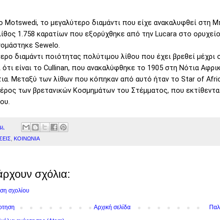
ο Motswedi, το μεγαλύτερο διαμάντι που είχε ανακαλυφθεί στη 
λίθος 1.758 καρατίων που εξορύχθηκε από την Lucara στο ορυχεί
νομάστηκε Sewelo.
ερο διαμάντι ποιότητας πολύτιμου λίθου που έχει βρεθεί μέχρι 
 ότι είναι το Cullinan, που ανακαλύφθηκε το 1905 στη Νότια Αφρικ
τια. Μεταξύ των λίθων που κόπηκαν από αυτό ήταν το Star of Afri
έρος των βρετανικών Κοσμημάτων του Στέμματος, που εκτίθεντα
ου.
μ.
ΣΕΙΣ
,
ΚΟΙΝΩΝΙΑ
άρχουν σχόλια:
ση σχολίου
ρτηση
Αρχική σελίδα
Παλ