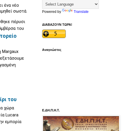
ι ένα νέο
ιμηθεί σωστά.
Powered by
Translate
φθηκε πέρυσι
ΔΙΑΒΑΖΟΥΝ ΤΩΡΑ!
Αμβέρσα του
κτορείο
Αναγνώστες
η Margaux
α εξετάσουμε
ργασμένη
ίρι του
ία χώρα
Ε.ΔΗ.Π.Η.Τ.
ία Lucara
την εμπορία