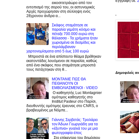
Εγγραφή σε:
Σ
εικοσιτετράωρο από τον
εντοπισμό της σορού του, οι αστυνομικές
Αρχές προχώρησαν στη σύλληψη ενός
.
28χρονου άνδρα α...
Σκάφος σταμάτησε σε
παραλία γεμάτη κόσμο και
πέταξε 700.000 ευρώ στη
θάλασσα - Τα χρήματα ήταν
χωρισμένα σε δεσμίδες και
περιλάμβαναν
χαρτονομίσματα από 5 έως 100 ευρώ
Μπροστά σε ένα απίστευτο θέαμα βρέθηκαν
εκατοντάδες λουόμενοι σε παραλία, καθώς
από ένα σκάφος που σταμάτησε μπροστά
τους πετάχτηκαν στη θ...
Δημοφιλείς α
ΜΟΝΤΑΝΙΕ ΠΩΣ ΘΑ
ΠΕΘΑΝΟΥΝ ΟΙ
ΕΜΒΟΛΙΑΣΜΕΝΟΙ - VIDEO
Ο καθηγητής Luc Montagnier
ομότιμος καθηγητής στο
Institut Pasteur στο Παρίσι,
διευθυντής ομότιμης έρευνας στο CNRS, o
βραβευμένος με Νόμπε...
Γιάννης Σερβετάς: Τρολάρει
τον Άδωνι Γεωργιάδη για τα
«έξυπνα» γυαλιά του με μια
φωτογραφία-έπος
Στο επίκεντρο του δημόσιου