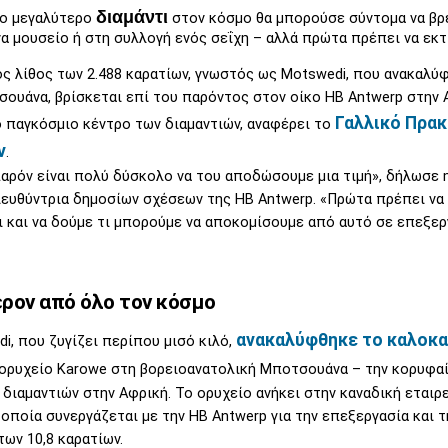
διαμάντι
ο μεγαλύτερο
στον κόσμο θα μπορούσε σύντομα να βρε
να μουσείο ή στη συλλογή ενός σεΐχη – αλλά πρώτα πρέπει να εκτ
ς λίθος των 2.488 καρατίων, γνωστός ως Motswedi, που ανακαλύ
ουάνα, βρίσκεται επί του παρόντος στον οίκο HB Antwerp στην 
Γαλλικό Πρα
ο παγκόσμιο κέντρο των διαμαντιών, αναφέρει το
ν
.
αρόν είναι πολύ δύσκολο να του αποδώσουμε μια τιμή», δήλωσε 
διευθύντρια δημοσίων σχέσεων της HB Antwerp. «Πρώτα πρέπει ν
ι και να δούμε τι μπορούμε να αποκομίσουμε από αυτό σε επεξε
ρον από όλο τον κόσμο
ανακαλύφθηκε το καλοκα
i, που ζυγίζει περίπου μισό κιλό,
ορυχείο Karowe στη βορειοανατολική Μποτσουάνα – την κορυφα
διαμαντιών στην Αφρική. Το ορυχείο ανήκει στην καναδική εταιρε
 οποία συνεργάζεται με την HB Antwerp για την επεξεργασία και 
των 10,8 καρατίων.