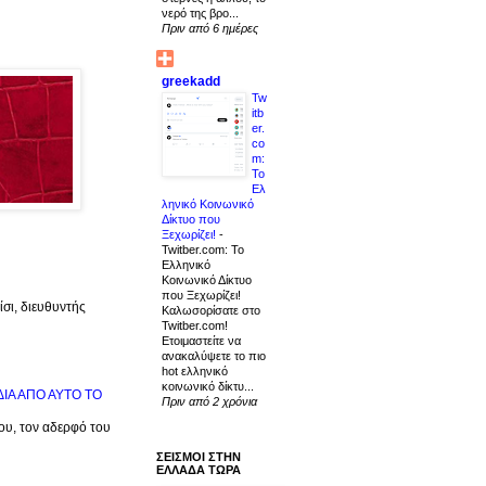
νερό της βρο...
Πριν από 6 ημέρες
greekadd
Tw
itb
er.
co
m:
Το
Ελ
ληνικό Κοινωνικό
Δίκτυο που
Ξεχωρίζει!
-
Twitber.com: Το
Ελληνικό
Κοινωνικό Δίκτυο
που Ξεχωρίζει!
σι, διευθυντής
Καλωσορίσατε στο
Twitber.com!
Ετοιμαστείτε να
ανακαλύψετε το πιο
hot ελληνικό
κοινωνικό δίκτυ...
ΙΔΙΑ ΑΠΟ ΑΥΤΟ ΤΟ
Πριν από 2 χρόνια
μου, τον αδερφό του
ΣΕΙΣΜΟΙ ΣΤΗΝ
ΕΛΛΑΔΑ ΤΩΡΑ