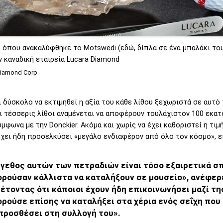
 όπου ανακαλύφθηκε το Motswedi (εδώ, δίπλα σε ένα μπαλάκι το
ν καναδική εταιρεία Lucara Diamond
Diamond Corp
αι δύσκολο να εκτιμηθεί η αξία του κάθε λίθου ξεχωριστά σε αυτό 
ι τέσσερις λίθοι αναμένεται να αποφέρουν τουλάχιστον 100 εκατ
ύμφωνα με την Donckier. Ακόμα και χωρίς να έχει καθοριστεί η τιμή
χει ήδη προσελκύσει «μεγάλο ενδιαφέρον από όλο τον κόσμο», ε
έγεθος αυτών των πετραδιών είναι τόσο εξαιρετικά σ
ορούσαν κάλλιστα να καταλήξουν σε μουσείο», ανέφερ
έτοντας ότι κάποιοι έχουν ήδη επικοινωνήσει μαζί τη
ορούσε επίσης να καταλήξει στα χέρια ενός σεΐχη που
 προσθέσει στη συλλογή του».