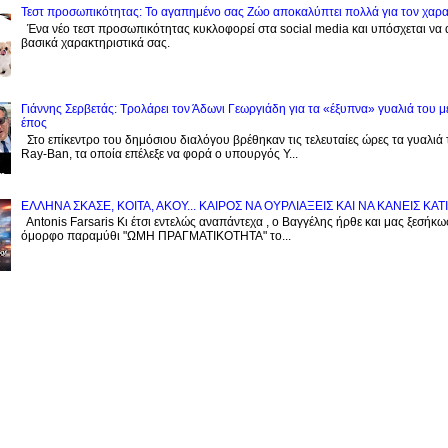
Τεστ προσωπικότητας: Το αγαπημένο σας Zώο αποκαλύπτει πολλά για τον χαρ
Ένα νέο τεστ προσωπικότητας κυκλοφορεί στα social media και υπόσχεται να
βασικά χαρακτηριστικά σας.
Γιάννης Σερβετάς: Τρολάρει τον Άδωνι Γεωργιάδη για τα «έξυπνα» γυαλιά του μ
έπος
Στο επίκεντρο του δημόσιου διαλόγου βρέθηκαν τις τελευταίες ώρες τα γυαλιά
Ray-Ban, τα οποία επέλεξε να φορά ο υπουργός Υ...
EΛΛΗΝΑ ΣΚΑΣΕ, ΚΟΙΤΑ, ΑΚΟΥ... ΚΑΙΡΟΣ ΝΑ ΟΥΡΛIAΞΕΙΣ ΚΑΙ ΝΑ ΚΑΝΕΙΣ KATI
Antonis Farsaris Κι έτσι εντελώς αναπάντεχα , ο Βαγγέλης ήρθε και μας ξεσήκωσ
όμορφο παραμύθι "ΩΜΗ ΠΡΑΓΜΑΤΙΚΟΤΗΤΑ" το...