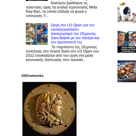
διαλόγου βρέθηκαν τις
τελευταίες ώρες τα γυαλιά τεχνολογίας Meta
Ray-Ban, τα οποία επέλεξε να φορά ο
υπουργός Υ...
Οργή στο US Open για τον
«ανατριχιαστικό»
πανηγυρισμό της 16χρονης
Sara Bejlek με τον πατέρα και
τον προπονητή της
Το ντεμπούτο της 16χρονης
τενίστριας στο Grand Slam στο US Open του
2022 επισκιάζεται από την οργή στα μέσα
κοινωνικής δικτύωσης που προκάλ...
1001networks