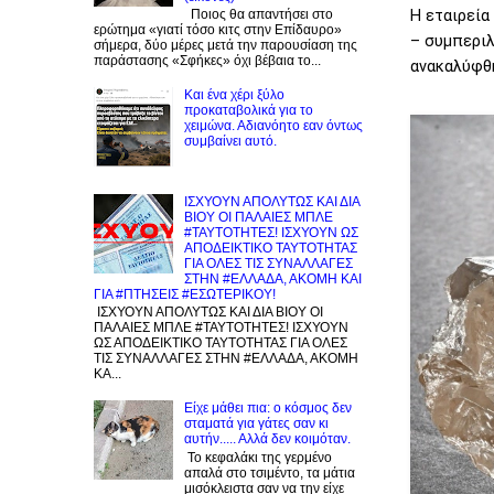
Η εταιρεία
Ποιος θα απαντήσει στο
ερώτημα «γιατί τόσο κιτς στην Επίδαυρο»
– συμπεριλ
σήμερα, δύο μέρες μετά την παρουσίαση της
παράστασης «Σφήκες» όχι βέβαια το...
ανακαλύφθη
Και ένα χέρι ξύλο
προκαταβολικά για το
χειμώνα. Αδιανόητο εαν όντως
συμβαίνει αυτό.
ΙΣΧΥΟΥΝ ΑΠΟΛΥΤΩΣ ΚΑΙ ΔΙΑ
ΒΙΟΥ ΟΙ ΠΑΛΑΙΕΣ ΜΠΛΕ
#ΤΑΥΤΟΤΗΤΕΣ! ΙΣΧΥΟΥΝ ΩΣ
ΑΠΟΔΕΙΚΤΙΚΟ ΤΑΥΤΟΤΗΤΑΣ
ΓΙΑ ΟΛΕΣ ΤΙΣ ΣΥΝΑΛΛΑΓΕΣ
ΣΤΗΝ #ΕΛΛΑΔΑ, ΑΚΟΜΗ ΚΑΙ
ΓΙΑ #ΠΤΗΣΕΙΣ #ΕΣΩΤΕΡΙΚΟΥ!
ΙΣΧΥΟΥΝ ΑΠΟΛΥΤΩΣ ΚΑΙ ΔΙΑ ΒΙΟΥ ΟΙ
ΠΑΛΑΙΕΣ ΜΠΛΕ #ΤΑΥΤΟΤΗΤΕΣ! ΙΣΧΥΟΥΝ
ΩΣ ΑΠΟΔΕΙΚΤΙΚΟ ΤΑΥΤΟΤΗΤΑΣ ΓΙΑ ΟΛΕΣ
ΤΙΣ ΣΥΝΑΛΛΑΓΕΣ ΣΤΗΝ #ΕΛΛΑΔΑ, ΑΚΟΜΗ
ΚΑ...
Είχε μάθει πια: ο κόσμος δεν
σταματά για γάτες σαν κι
αυτήν..... Αλλά δεν κοιμόταν.
Το κεφαλάκι της γερμένο
απαλά στο τσιμέντο, τα μάτια
μισόκλειστα σαν να την είχε