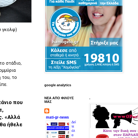
υ γκολφ)
το στάδιο,
ομμύρια
 του, το
ίπε.
google analytics
ΝΕΑ ΑΠΟ ΦΙΛΟΥΣ
.
πάνιο που
ΜΑΣ
ε,
ς. «Αλλά
mati-gr-news
Δεί
 θα ήθελε
τε
όλ
α