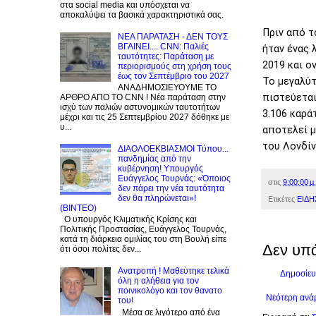
στα social media και υπόσχεται να
αποκαλύψει τα βασικά χαρακτηριστικά σας.
Πριν από τ
NEA ΠΑΡΑΤΑΣΗ - ΔΕΝ ΤΟΥΣ
ΒΓΑΙΝΕΙ.... CNN: Παλιές
ήταν ένας 
ταυτότητες: Παράταση με
2019 και ο
περιορισμούς στη χρήση τους
έως τον Σεπτέμβριο του 2027
Το μεγαλύτ
ΑΝΑΔΗΜΟΣΙΕΥΟΥΜΕ ΤΟ
πιστεύεται
ΑΡΘΡΟ ΑΠΟ ΤΟ CNN ! Νέα παράταση στην
ισχύ των παλιών αστυνομικών ταυτοτήτων
3.106 καρά
μέχρι και τις 25 Σεπτεμβρίου 2027 δόθηκε με
υ...
αποτελεί μ
του Λονδίν
ΔΙΑΟΛΟΕΚΒΙΑΣΜΟΙ Tύπου...
πανδημίας από την
κυβέρνηση! Υπουργός
Ευάγγελος Τουρνάς: «Όποιος
στις
9:00:00 μ.
δεν πάρει την νέα ταυτότητα
δεν θα πληρώνεται»!
Ετικέτες
ΕΙΔΗ
(BINTEO)
Ο υπουργός Κλιματικής Κρίσης και
Πολιτικής Προστασίας, Ευάγγελος Τουρνάς,
κατά τη διάρκεια ομιλίας του στη Βουλή είπε
Δεν υπ
ότι όσοι πολίτες δεν...
Ανατροπή ! Mαθεύτηκε τελικά
Δημοσίευ
όλη η αλήθεια για τον
ποινικολόγο και τον θανατο
Νεότερη ανά
του!
Μέσα σε λιγότερο από ένα