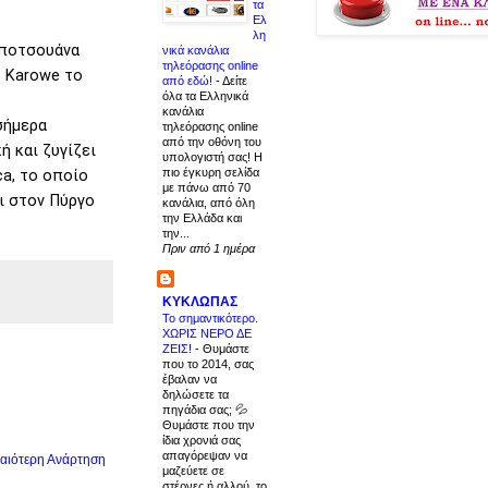
τα
Ελ
λη
Μποτσουάνα
νικά κανάλια
τηλεόρασης online
ο Karowe το
από εδώ!
-
Δείτε
όλα τα Ελληνικά
κανάλια
σήμερα
τηλεόρασης online
από την οθόνη του
ή και ζυγίζει
υπολογιστή σας! Η
πιο έγκυρη σελίδα
ca, το οποίο
με πάνω από 70
ι στον Πύργο
κανάλια, από όλη
την Ελλάδα και
την...
Πριν από 1 ημέρα
ΚΥΚΛΩΠΑΣ
Το σημαντικότερο.
ΧΩΡΙΣ ΝΕΡΟ ΔΕ
ΖΕΙΣ!
-
Θυμάστε
που το 2014, σας
έβαλαν να
δηλώσετε τα
πηγάδια σας; 💦
Θυμάστε που την
ίδια χρονιά σας
απαγόρεψαν να
αιότερη Ανάρτηση
μαζεύετε σε
στέρνες ή αλλού, το