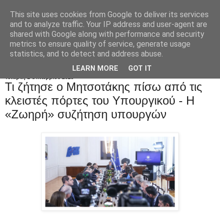
This site uses cookies from Google to deliver its services
and to analyze traffic. Your IP address and user-agent are
shared with Google along with performance and security
metrics to ensure quality of service, generate usage
statistics, and to detect and address abuse.
LEARN MORE
GOT IT
Τετάρτη 1 Οκτωβρίου 2025
Τι ζήτησε ο Μητσοτάκης πίσω από τις
κλειστές πόρτες του Υπουργικού - H
«Zωηρή» συζήτηση υπουργών