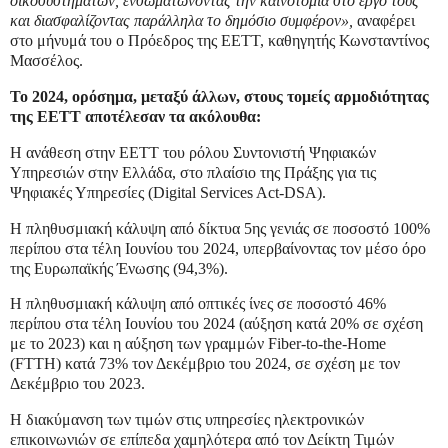
οικοσυστημάτων, ενσωματώνοντας την καινοτομία στο έργο τους
και διασφαλίζοντας παράλληλα το δημόσιο συμφέρον»,
αναφέρει
στο μήνυμά του ο Πρόεδρος της ΕΕΤΤ, καθηγητής Κωνσταντίνος
Μασσέλος.
Το 2024, ορόσημα, μεταξύ άλλων, στους τομείς αρμοδιότητας
της ΕΕΤΤ αποτέλεσαν τα ακόλουθα:
Η ανάθεση στην ΕΕΤΤ του ρόλου Συντονιστή Ψηφιακών
Υπηρεσιών στην Ελλάδα, στο πλαίσιο της Πράξης για τις
Ψηφιακές Υπηρεσίες (Digital Services Act-DSA).
Η πληθυσμιακή κάλυψη από δίκτυα 5ης γενιάς σε ποσοστό 100%
περίπου στα τέλη Ιουνίου του 2024, υπερβαίνοντας τον μέσο όρο
της Ευρωπαϊκής Ένωσης (94,3%).
Η πληθυσμιακή κάλυψη από οπτικές ίνες σε ποσοστό 46%
περίπου στα τέλη Ιουνίου του 2024 (αύξηση κατά 20% σε σχέση
με το 2023) και η αύξηση των γραμμών Fiber-to-the-Home
(FTTH) κατά 73% τον Δεκέμβριο του 2024, σε σχέση με τον
Δεκέμβριο του 2023.
Η διακύμανση των τιμών στις υπηρεσίες ηλεκτρονικών
επικοινωνιών σε επίπεδα χαμηλότερα από τον Δείκτη Τιμών