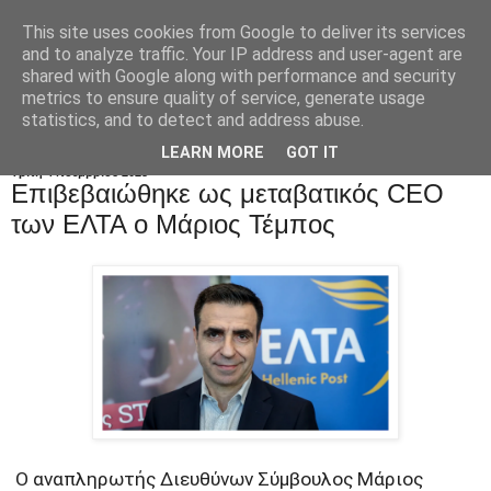
This site uses cookies from Google to deliver its services
and to analyze traffic. Your IP address and user-agent are
shared with Google along with performance and security
metrics to ensure quality of service, generate usage
statistics, and to detect and address abuse.
LEARN MORE
GOT IT
Τρίτη 4 Νοεμβρίου 2025
Επιβεβαιώθηκε ως μεταβατικός CEO
των ΕΛΤΑ ο Μάριος Τέμπος
Ο αναπληρωτής Διευθύνων Σύμβουλος Μάριος