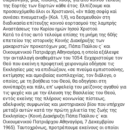
της Εορτής των Εορτών κάθε έτος. Ελπίζουμε και
προσευχόμεθα όλοι οι Χριστιανοί, «ἐν πάσῃ σοφίᾳ καὶ
συνέσει πνευματικῇ» (Κολ. 1,9), να δεσμευθούν στη
διαδικασία επίτευξης κοινού εορτασμού της λαμπρής
Αναστάσεως του Κυρίου ημών Ιησού Χριστού.
Κατά το έτος αυτό τελούμε επίσης τη μνήμη της 60ής
επετείου της ιστορικής Κοινής Διακήρυξης των
μακαριστών προκατόχων μας, Πάπα Παύλου ς΄ και
Οικουμενικού Πατριάρχη Αθηναγόρα, η οποία εξάλειψε
την ανταλλαγή αναθεμάτων του 1054. Ευχαριστούμε τον
Θεό που εκείνη η προφητική χειρονομία οδήγησε τις
Εκκλησίες μας να επιδιώξουν, «σε πνεύμα εμπιστοσύνης,
εκτίμησης και αμοιβαίας ευσπλαχνίας, τον διάλογο, ο
οποίος, με τη βοήθεια του Θεού, θα οδηγήσει στη
συνύπαρξη και πάλι, επ’ ωφελείᾳ του μείζονος αγαθού για
τις ψυχές και με την έλευση της Βασιλείας του Θεού,
εντός εκείνης της πλήρους κοινωνίας πίστεως,
αδελφικής συμφωνίας και μυστηριακού βίου που υπήρχαν
μεταξύ αυτών κατά την πρώτη χιλιετία της ζωής της
Εκκλησίας» (Κοινή Διακήρυξη Πάπα Παύλου ς΄ και
Οικουμενικού Πατριάρχου Αθηναγόρα, 7 Δεκεμβρίου
1965). Ταυτοχρόνως, προτρέπουμε εκείνους οι οποίοι