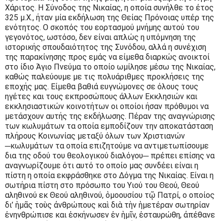
Χάριτος. Η Σύνοδος της Νικαίας, η οποία συνήλθε το έτος
325 μ.Χ., ήταν μία εκδήλωση της Θείας Πρόνοιας υπέρ της
ενότητος. Ο σκοπός του εορτασμού μνήμης αυτού του
γεγονότος, ωστόσο, δεν είναι απλώς η υπόμνηση της
ιστορικής σπουδαιότητος της Συνόδου, αλλά η συνέχιση
της παρακίνησης προς εμάς να είμεθα διαρκώς ανοικτοί
στο ίδιο Άγιο Πνεύμα το οποίο ωμίλησε μέσω της Νικαίας,
καθώς παλεύουμε με τις πολυάριθμες προκλήσεις της
εποχής μας. Είμεθα βαθιά ευγνώμονες σε όλους τους
ηγέτες και τους εκπροσώπους άλλων Εκκλησιών και
εκκλησιαστικών κοινοτήτων οι οποίοι ήσαν πρόθυμοι να
μετάσχουν αυτής της εκδήλωσης. Πέραν της αναγνώρισης
των κωλυμάτων τα οποία εμποδίζουν την αποκατάσταση
πλήρους Κοινωνίας μεταξύ όλων των Χριστιανών
─κωλυμάτων τα οποία επιζητούμε να αντιμετωπίσουμε
δια της οδού του θεολογικού διαλόγου─ πρέπει επίσης να
αναγνωρίζουμε ότι αυτό το οποίο μας συνδέει είναι η
πίστη η οποία εκφράσθηκε στο Δόγμα της Νικαίας. Είναι η
σωτήρια πίστη στο πρόσωπο του Υιού του Θεού, Θεού
αληθινού εκ Θεού αληθινού, ὁμοουσίου τῷ Πατρί, ο οποίος
δι’ ἡμᾶς τοὺς ἀνθρώπους καὶ διὰ τὴν ἡμετέραν σωτηρίαν
ἐνηνθρώπισε και ἐσκήνωσεν ἐν ἡμῖν, ἐσταυρώθη, ἀπέθανε