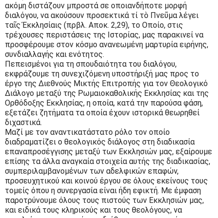
ακόμη διστάζουν μπροστά σε οποιανδήποτε μορφή
διαλόγου, να ακούσουν προσεκτικά τί τὸ Πνεῦμα λέγει
ταῖς Ἐκκλησίαις (πρβλ. Αποκ. 2,29), το Οποίο, στις
τρέχουσες περιστάσεις της Ιστορίας, μας παρακινεί να
προσφέρουμε στον κόσμο ανανεωμένη μαρτυρία ειρήνης,
συνδιαλλαγής και ενότητος.
Πεπεισμένοι για τη σπουδαιότητα του διαλόγου,
εκφράζουμε τη συνεχιζόμενη υποστήριξή μας προς το
έργο της Διεθνούς Μικτής Επιτροπής για τον Θεολογικό
Διάλογο μεταξύ της Ρωμαιοκαθολικής Εκκλησίας και της
Ορθόδοξης Εκκλησίας, η οποία, κατά την παρούσα φάση,
εξετάζει ζητήματα τα οποία έχουν ιστορικά θεωρηθεί
διχαστικά.
Μαζί με τον αναντικατάστατο ρόλο τον οποίο
διαδραματίζει ο θεολογικός διάλογος στη διαδικασία
επαναπροσέγγισης μεταξύ των Εκκλησιών μας, εξαίρουμε
επίσης τα άλλα αναγκαία στοιχεία αυτής της διαδικασίας,
συμπεριλαμβανομένων των αδελφικών επαφών,
προσευχητικού και κοινού έργου σε όλους εκείνους τους
τομείς όπου η συνεργασία είναι ήδη εφικτή. Με έμφαση
παροτρύνουμε όλους τους πιστούς των Εκκλησιών μας,
και ειδικά τους κληρικούς και τους θεολόγους, να