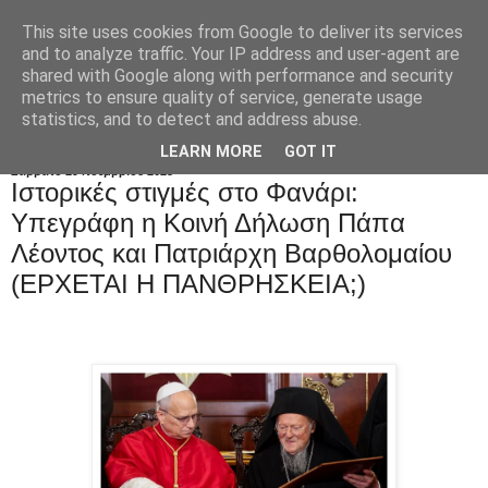
This site uses cookies from Google to deliver its services
and to analyze traffic. Your IP address and user-agent are
shared with Google along with performance and security
metrics to ensure quality of service, generate usage
statistics, and to detect and address abuse.
LEARN MORE
GOT IT
Σάββατο 29 Νοεμβρίου 2025
Ιστορικές στιγμές στο Φανάρι:
Υπεγράφη η Κοινή Δήλωση Πάπα
Λέοντος και Πατριάρχη Βαρθολομαίου
(EPXETAI H ΠΑΝΘΡΗΣΚΕΙΑ;)