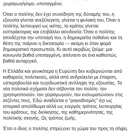
χειραγωγήσιμο, υποταγμένο.
Όταν ο πολίτης δεν έχει συνείδηση της δύναμής του, η
εξουσία γίνεται ανεξέλεγκτη, γίνεται η φυλακή του. Όταν ο
πολίτης λειτουργεί ως ικέτης, το κράτος γίνεται
εισπράκτορας και επιβάλλει ασυδοσία. Όταν ο πολίτης
αποδέχεται την υποταγή του, η δημοκρατία πεθαίνει και τη
θέση της παίρνει η δικτατορία — ακόμη κι όταν φορά
δημοκρατικό προσωπείο. Κι αυτό ακριβώς ζούμε: μια
κοινωνία βαθιά υποταγμένη, απέναντι σε ένα καθεστώς
βαθιά αυταρχικό.
Η Ελλάδα και γενικότερα η Ευρώπη δεν κυβερνώνται από
καθαρούς πολιτικούς, αλλά από ανδρείκελα με έπαρση,
υστεροβουλία και τυχοδιωκτική αντίληψη της εξουσίας. Τα
νέα πολιτικά σχήματα δεν σέβονται τον πολίτη· τον
χρησιμοποιούν, τον χειραγωγούν, τον ενσωματώνουν στις
ατζέντες τους. Εδώ αναδύεται ο “ραγιαδισμός” όχι ως
ιστορικό απολίθωμα αλλά ως ενεργός τρόπος λειτουργίας
του κράτους, της διοίκησης, της καθημερινότητας, της
πολιτικής σκηνής. Ως τρόπος ζωής.
Έτσι ο ίδιος ο πολίτης σπρώχνει τη χώρα του προς τη σήψη.