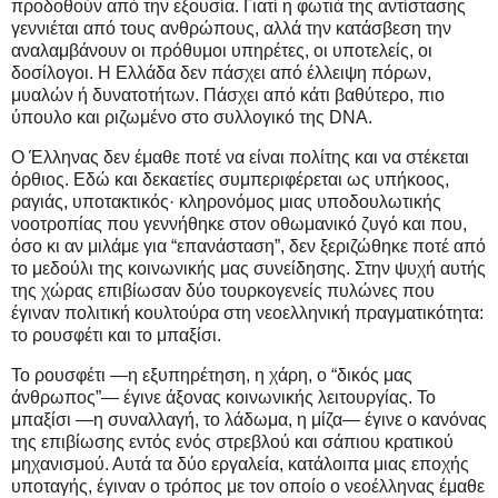
προδοθούν από την εξουσία. Γιατί η φωτιά της αντίστασης
γεννιέται από τους ανθρώπους, αλλά την κατάσβεση την
αναλαμβάνουν οι πρόθυμοι υπηρέτες, οι υποτελείς, οι
δοσίλογοι.
Η Ελλάδα δεν πάσχει από έλλειψη πόρων,
μυαλών ή δυνατοτήτων. Πάσχει από κάτι βαθύτερο, πιο
ύπουλο και ριζωμένο στο συλλογικό της DNA.
Ο Έλληνας δεν έμαθε ποτέ να είναι πολίτης και να στέκεται
όρθιος. Εδώ και δεκαετίες συμπεριφέρεται ως υπήκοος,
ραγιάς, υποτακτικός· κληρονόμος μιας υποδουλωτικής
νοοτροπίας που γεννήθηκε στον οθωμανικό ζυγό και που,
όσο κι αν μιλάμε για “επανάσταση”, δεν ξεριζώθηκε ποτέ από
το μεδούλι της κοινωνικής μας συνείδησης. Στην ψυχή αυτής
της χώρας επιβίωσαν δύο τουρκογενείς πυλώνες που
έγιναν πολιτική κουλτούρα στη νεοελληνική πραγματικότητα:
το ρουσφέτι και το μπαξίσι.
Το ρουσφέτι —η εξυπηρέτηση, η χάρη, ο “δικός μας
άνθρωπος”— έγινε άξονας κοινωνικής λειτουργίας. Το
μπαξίσι —η συναλλαγή, το λάδωμα, η μίζα— έγινε ο κανόνας
της επιβίωσης εντός ενός στρεβλού και σάπιου κρατικού
μηχανισμού. Αυτά τα δύο εργαλεία, κατάλοιπα μιας εποχής
υποταγής, έγιναν ο τρόπος με τον οποίο ο νεοέλληνας έμαθε