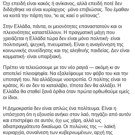
Όχι επειδή είναι κακός ή ανίκανος, αλλά επειδή ποτέ δεν
διδάχθηκε να είναι κυρίαρχος· μόνο επιβιώσας. Του έμαθαν
να κοιτά την πάρτη του, “κι ας καεί ο γείτονας”.
Στην Ελλάδα, πάντα, οι μειονότητες επαναστατούν και οι
πλειονότητες καταστέλλουν. Η πραγματική μάχη που
χρειάζεται η Ελλάδα τώρα δεν είναι μόνο πολιτική· είναι
πολιτισμική, ψυχική, πνευματική. Είναι η αναγέννηση της
κοινωνικής συνείδησης και της αληθινής παιδείας. Δεν είναι
κομματική· είναι υπαρξιακή.
Πρέπει να τελειώσουμε με τον νέο ραγιά — ακόμη κι αν
αποτελεί πλειοψηφία. Να εξαλείψουμε τον φόβο του και την
υποταγή του. Να αλλάξουμε νοοτροπία. Ο πολίτης είναι το
κράτος. Κι αν δεν το καταλάβει, τίποτα δεν θα αλλάξει. Η
Ελλάδα θα σταθεί ξανά όρθια όταν πρώτα ορθωθούμε εμείς
οι ίδιοι.
Η Δημοκρατία δεν είναι απλώς ένα πολίτευμα. Είναι η
υπόσχεση ότι η εξουσία ανήκει στον λαό, πηγάζει από αυτόν
και επιστρέφει σε αυτόν, όχι ως χάρη, αλλά ως
αδιαπραγμάτευτο δικαίωμα. Οι πυλώνες της — λαϊκή
κυριαρχία, συναίνεση των κυβερνωμένων, αρχή της