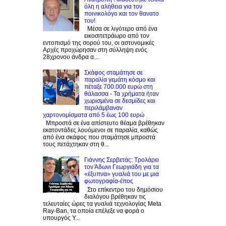
όλη η αλήθεια για τον
ποινικολόγο και τον θανατο
του!
Μέσα σε λιγότερο από ένα
εικοσιτετράωρο από τον
εντοπισμό της σορού του, οι αστυνομικές
Αρχές προχώρησαν στη σύλληψη ενός
28χρονου άνδρα α...
Σκάφος σταμάτησε σε
παραλία γεμάτη κόσμο και
πέταξε 700.000 ευρώ στη
θάλασσα - Τα χρήματα ήταν
χωρισμένα σε δεσμίδες και
περιλάμβαναν
χαρτονομίσματα από 5 έως 100 ευρώ
Μπροστά σε ένα απίστευτο θέαμα βρέθηκαν
εκατοντάδες λουόμενοι σε παραλία, καθώς
από ένα σκάφος που σταμάτησε μπροστά
τους πετάχτηκαν στη θ...
Γιάννης Σερβετάς: Τρολάρει
τον Άδωνι Γεωργιάδη για τα
«έξυπνα» γυαλιά του με μια
φωτογραφία-έπος
Στο επίκεντρο του δημόσιου
διαλόγου βρέθηκαν τις
τελευταίες ώρες τα γυαλιά τεχνολογίας Meta
Ray-Ban, τα οποία επέλεξε να φορά ο
υπουργός Υ...