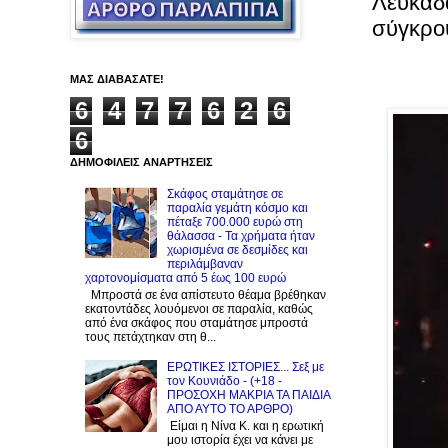
Λευκάδα
σύγκρο
ΜΑΣ ΔΙΑΒΑΣΑΤΕ!
6
4
7
7
6
2
6
6
ΔΗΜΟΦΙΛΕΙΣ ΑΝΑΡΤΗΣΕΙΣ
Σκάφος σταμάτησε σε
παραλία γεμάτη κόσμο και
πέταξε 700.000 ευρώ στη
θάλασσα - Τα χρήματα ήταν
χωρισμένα σε δεσμίδες και
περιλάμβαναν
χαρτονομίσματα από 5 έως 100 ευρώ
Μπροστά σε ένα απίστευτο θέαμα βρέθηκαν
εκατοντάδες λουόμενοι σε παραλία, καθώς
από ένα σκάφος που σταμάτησε μπροστά
τους πετάχτηκαν στη θ...
ΕΡΩΤΙΚΕΣ ΙΣΤΟΡΙΕΣ... Σεξ με
τον Kουνιάδο - (+18 -
ΠΡΟΣΟΧΗ ΜΑΚΡΙΑ ΤΑ ΠΑΙΔΙΑ
ΑΠΟ ΑΥΤΟ ΤΟ ΑΡΘΡΟ)
Είμαι η Νίνα Κ. και η ερωτική
μου ιστορία έχει να κάνει με