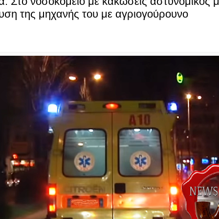
: Στο νοσοκομείο με κακώσεις αστυνομικός 
υση της μηχανής του με αγριογούρουνο