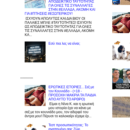
ΑΠΟΔΕΙΚΤΙΚΟ ΤΑΥΤΟΤΗΤΑΣ
ΓΙΑ ΟΛΕΣ ΤΙΣ ΣΥΝΑΛΛΑΓΕΣ
ΣΤΗΝ #ΕΛΛΑΔΑ, ΑΚΟΜΗ ΚΑΙ
ΓΙΑ #ΠΤΗΣΕΙΣ #ΕΣΩΤΕΡΙΚΟΥ!
ΙΣΧΥΟΥΝ ΑΠΟΛΥΤΩΣ ΚΑΙ ΔΙΑ ΒΙΟΥ ΟΙ
ΠΑΛΑΙΕΣ ΜΠΛΕ #ΤΑΥΤΟΤΗΤΕΣ! ΙΣΧΥΟΥΝ
ΩΣ ΑΠΟΔΕΙΚΤΙΚΟ ΤΑΥΤΟΤΗΤΑΣ ΓΙΑ ΟΛΕΣ
ΤΙΣ ΣΥΝΑΛΛΑΓΕΣ ΣΤΗΝ #ΕΛΛΑΔΑ, ΑΚΟΜΗ
ΚΑ...
Εσύ πια λες να είναι;
-----------
ΕΡΩΤΙΚΕΣ ΙΣΤΟΡΙΕΣ... Σεξ με
τον Kουνιάδο - (+18 -
ΠΡΟΣΟΧΗ ΜΑΚΡΙΑ ΤΑ ΠΑΙΔΙΑ
ΑΠΟ ΑΥΤΟ ΤΟ ΑΡΘΡΟ)
Είμαι η Νίνα Κ. και η ερωτική
μου ιστορία έχει να κάνει με
σεξ με τον κουνιάδο μου, τον αδερφό του
άντρα μου! Πέρυσι το καλοκαίρι είχαμε έρ...
Τεστ προσωπικότητας: Το
αγαπημένο σας Zώο