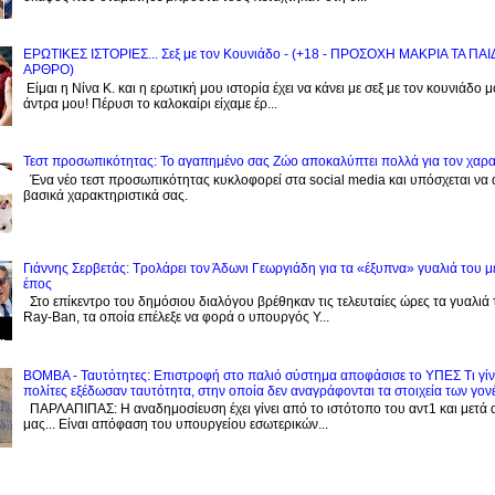
ΕΡΩΤΙΚΕΣ ΙΣΤΟΡΙΕΣ... Σεξ με τον Kουνιάδο - (+18 - ΠΡΟΣΟΧΗ ΜΑΚΡΙΑ ΤΑ ΠΑ
ΑΡΘΡΟ)
Είμαι η Νίνα Κ. και η ερωτική μου ιστορία έχει να κάνει με σεξ με τον κουνιάδο 
άντρα μου! Πέρυσι το καλοκαίρι είχαμε έρ...
Τεστ προσωπικότητας: Το αγαπημένο σας Zώο αποκαλύπτει πολλά για τον χαρ
Ένα νέο τεστ προσωπικότητας κυκλοφορεί στα social media και υπόσχεται να
βασικά χαρακτηριστικά σας.
Γιάννης Σερβετάς: Τρολάρει τον Άδωνι Γεωργιάδη για τα «έξυπνα» γυαλιά του μ
έπος
Στο επίκεντρο του δημόσιου διαλόγου βρέθηκαν τις τελευταίες ώρες τα γυαλιά
Ray-Ban, τα οποία επέλεξε να φορά ο υπουργός Υ...
BOMBA - Ταυτότητες: Eπιστροφή στο παλιό σύστημα αποφάσισε το ΥΠΕΣ Τι γίνε
πολίτες εξέδωσαν ταυτότητα, στην οποία δεν αναγράφονται τα στοιχεία των γον
ΠΑΡΛΑΠΙΠΑΣ: Η αναδημοσίευση έχει γίνει από το ιστότοπο του αντ1 και μετά 
μας... Είναι απόφαση του υπουργείου εσωτερικών...