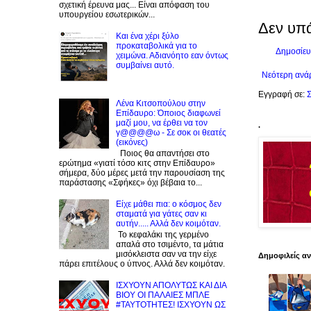
σχετική έρευνα μας... Είναι απόφαση του
υπουργείου εσωτερικών...
Δεν υπ
Και ένα χέρι ξύλο
προκαταβολικά για το
Δημοσίευ
χειμώνα. Αδιανόητο εαν όντως
συμβαίνει αυτό.
Νεότερη ανά
Εγγραφή σε:
Σ
Λένα Κιτσοπούλου στην
Επίδαυρο: Όποιος διαφωνεί
μαζί μου, να έρθει να τον
.
γ@@@@ω - Σε σοκ οι θεατές
(εικόνες)
Ποιος θα απαντήσει στο
ερώτημα «γιατί τόσο κιτς στην Επίδαυρο»
σήμερα, δύο μέρες μετά την παρουσίαση της
παράστασης «Σφήκες» όχι βέβαια το...
Είχε μάθει πια: ο κόσμος δεν
σταματά για γάτες σαν κι
αυτήν..... Αλλά δεν κοιμόταν.
Το κεφαλάκι της γερμένο
απαλά στο τσιμέντο, τα μάτια
μισόκλειστα σαν να την είχε
Δημοφιλείς α
πάρει επιτέλους ο ύπνος. Αλλά δεν κοιμόταν.
ΙΣΧΥΟΥΝ ΑΠΟΛΥΤΩΣ ΚΑΙ ΔΙΑ
ΒΙΟΥ ΟΙ ΠΑΛΑΙΕΣ ΜΠΛΕ
#ΤΑΥΤΟΤΗΤΕΣ! ΙΣΧΥΟΥΝ ΩΣ