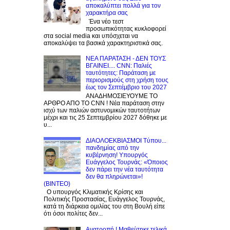
αποκαλύπτει πολλά για τον
χαρακτήρα σας
Ένα νέο τεστ
προσωπικότητας κυκλοφορεί
στα social media και υπόσχεται να
αποκαλύψει τα βασικά χαρακτηριστικά σας.
NEA ΠΑΡΑΤΑΣΗ - ΔΕΝ ΤΟΥΣ
ΒΓΑΙΝΕΙ.... CNN: Παλιές
ταυτότητες: Παράταση με
περιορισμούς στη χρήση τους
έως τον Σεπτέμβριο του 2027
ΑΝΑΔΗΜΟΣΙΕΥΟΥΜΕ ΤΟ
ΑΡΘΡΟ ΑΠΟ ΤΟ CNN ! Νέα παράταση στην
ισχύ των παλιών αστυνομικών ταυτοτήτων
μέχρι και τις 25 Σεπτεμβρίου 2027 δόθηκε με
υ...
ΔΙΑΟΛΟΕΚΒΙΑΣΜΟΙ Tύπου...
πανδημίας από την
κυβέρνηση! Υπουργός
Ευάγγελος Τουρνάς: «Όποιος
δεν πάρει την νέα ταυτότητα
δεν θα πληρώνεται»!
(BINTEO)
Ο υπουργός Κλιματικής Κρίσης και
Πολιτικής Προστασίας, Ευάγγελος Τουρνάς,
κατά τη διάρκεια ομιλίας του στη Βουλή είπε
ότι όσοι πολίτες δεν...
Ανατροπή ! Mαθεύτηκε τελικά