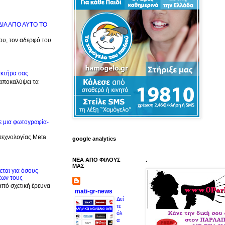
ΙΔΙΑ ΑΠΟ ΑΥΤΟ ΤΟ
μου, τον αδερφό του
ακτήρα σας
 αποκαλύψει τα
ε μια φωτογραφία-
 τεχνολογίας Meta
google analytics
ΝΕΑ ΑΠΟ ΦΙΛΟΥΣ
.
ΜΑΣ
ται για όσους
έων τους
από σχετική έρευνα
mati-gr-news
Δεί
τε
όλ
α