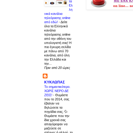
τα
Ελ
λη
νικά κανάλια
τηλεόρασης online
από εδώ!
-
Δείτε
όλα τα Ελληνικά
κανάλια
τηλεόρασης online
από την οθόνη του
υπολογιστή σας! Η
πιο έγκυρη σελίδα
με πάνω από 70
κανάλια, από όλη
την Ελλάδα και
την...
Πριν από 20 ώρες
ΚΥΚΛΩΠΑΣ
Το σημαντικότερο.
ΧΩΡΙΣ ΝΕΡΟ ΔΕ
ΖΕΙΣ!
-
Θυμάστε
που το 2014, σας
έβαλαν να
δηλώσετε τα
πηγάδια σας; 💦
Θυμάστε που την
ίδια χρονιά σας
απαγόρεψαν να
μαζεύετε σε
στέρνες ή αλλού, το