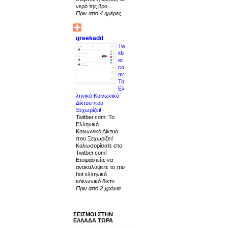
νερό της βρο...
Πριν από 4 ημέρες
greekadd
Tw
itb
er.
co
m:
Το
Ελ
ληνικό Κοινωνικό
Δίκτυο που
Ξεχωρίζει!
-
Twitber.com: Το
Ελληνικό
Κοινωνικό Δίκτυο
που Ξεχωρίζει!
Καλωσορίσατε στο
Twitber.com!
Ετοιμαστείτε να
ανακαλύψετε το πιο
hot ελληνικό
κοινωνικό δίκτυ...
Πριν από 2 χρόνια
ΣΕΙΣΜΟΙ ΣΤΗΝ
ΕΛΛΑΔΑ ΤΩΡΑ