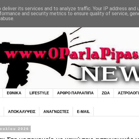
deliver its services and to analyze traffic. Your IP address and
formance and security metrics to ensure quality of service, ge
 abuse.
ΕΘΝΙΚΑ
LIFESTYLE
ΑΡΘΡΟ ΠΑΡΛΑΠΙΠΑ
ΖΩΑ
ΑΣΤΡΟΛΟΓ
ΑΠΟΚΑΛΥΨΕΙΣ
ΑΝΑΓΝΩΣΤΕΣ
E-MAIL
Ιουλίου 2026