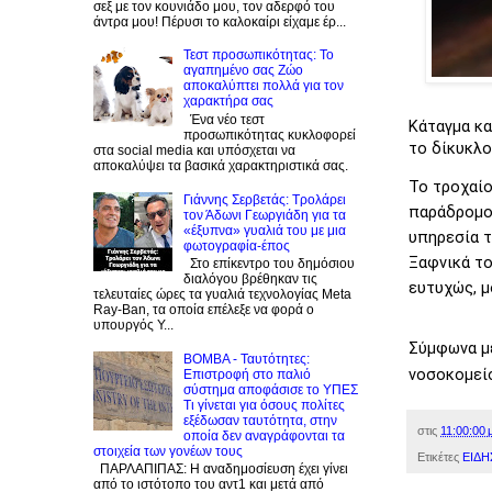
σεξ με τον κουνιάδο μου, τον αδερφό του
άντρα μου! Πέρυσι το καλοκαίρι είχαμε έρ...
Τεστ προσωπικότητας: Το
αγαπημένο σας Zώο
αποκαλύπτει πολλά για τον
χαρακτήρα σας
Ένα νέο τεστ
Κάταγμα κα
προσωπικότητας κυκλοφορεί
το δίκυκλο
στα social media και υπόσχεται να
αποκαλύψει τα βασικά χαρακτηριστικά σας.
Το τροχαίο
Γιάννης Σερβετάς: Τρολάρει
παράδρομο 
τον Άδωνι Γεωργιάδη για τα
«έξυπνα» γυαλιά του με μια
υπηρεσία τ
φωτογραφία-έπος
Ξαφνικά το
Στο επίκεντρο του δημόσιου
διαλόγου βρέθηκαν τις
ευτυχώς, μ
τελευταίες ώρες τα γυαλιά τεχνολογίας Meta
Ray-Ban, τα οποία επέλεξε να φορά ο
υπουργός Υ...
Σύμφωνα μ
BOMBA - Ταυτότητες:
νοσοκομείο
Eπιστροφή στο παλιό
σύστημα αποφάσισε το ΥΠΕΣ
Τι γίνεται για όσους πολίτες
εξέδωσαν ταυτότητα, στην
στις
11:00:00 μ
οποία δεν αναγράφονται τα
στοιχεία των γονέων τους
Ετικέτες
ΕΙΔΗ
ΠΑΡΛΑΠΙΠΑΣ: Η αναδημοσίευση έχει γίνει
από το ιστότοπο του αντ1 και μετά από