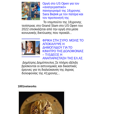
Οργή στο US Open για τον
«ανατριχιαστικό»
πανηγυρισμό της 16χρονης
Sara Bejlek με τον πατέρα και
τον προπονητή της
Το ντεμπούτο της 16χρονης
τενίστριας στο Grand Slam στο US Open του
2022 επισκιάζεται από την οργή στα μέσα
κοινωνικής δικτύωσης που προκάλ...
ΦΡΙΚΗ ΣΤΗ ΣΥΡΟ: ΜΟΛΙΣ TO
ΑΠΟΚΑΛΥΨΕ Η
ΔΗΜΟΓΛΙΔΟΥ ΓΙΑ ΤΟ
KINΗΤΡΟ ΤΗΣ ΔΟΛΟΦΟΝΙΑΣ
– ΤΙ ΕΔΕΙΞΕ Η
ΑΝΑΠΑΡΑΣΤΑΣΗ ΤΗΣ ΕΛ.ΑΣ.
Δημήτρης Δημόπουλος Σε πλήρη εξέλιξη
βρίσκονται οι αστυνομικές και δικαστικές
έρευνες για τη διαλεύκανση της άγριας
δολοφονίας της 41χρονης...
1001networks