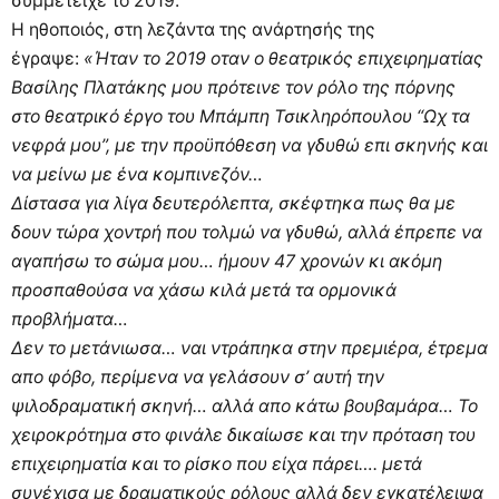
συμμετείχε το 2019.
Η ηθοποιός, στη λεζάντα της ανάρτησής της
έγραψε:
«Ήταν το 2019 οταν ο θεατρικός επιχειρηματίας
Βασίλης Πλατάκης μου πρότεινε τον ρόλο της πόρνης
στο θεατρικό έργο του Μπάμπη Τσικληρόπουλου “Ωχ τα
νεφρά μου”, με την προϋπόθεση να γδυθώ επι σκηνής και
να μείνω με ένα κομπινεζόν…
Δίστασα για λίγα δευτερόλεπτα, σκέφτηκα πως θα με
δουν τώρα χοντρή που τολμώ να γδυθώ, αλλά έπρεπε να
αγαπήσω το σώμα μου… ήμουν 47 χρονών κι ακόμη
προσπαθούσα να χάσω κιλά μετά τα ορμονικά
προβλήματα…
Δεν το μετάνιωσα… ναι ντράπηκα στην πρεμιέρα, έτρεμα
απο φόβο, περίμενα να γελάσουν σ’ αυτή την
ψιλοδραματική σκηνή… αλλά απο κάτω βουβαμάρα… Το
χειροκρότημα στο φινάλε δικαίωσε και την πρόταση του
επιχειρηματία και το ρίσκο που είχα πάρει…. μετά
συνέχισα με δραματικούς ρόλους αλλά δεν εγκατέλειψα