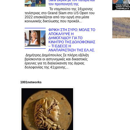
Sara Bejlek με τον πατέρα και
τον προπονητή της
Το ντεμπούτο της 16χρονης
τενίστριας στο Grand Slam στο US Open του
2022 επισκιάζεται από την οργή στα μέσα
κοινωνικής δικτύωσης που προκάλ...
ΦΡΙΚΗ ΣΤΗ ΣΥΡΟ: ΜΟΛΙΣ TO
ΑΠΟΚΑΛΥΨΕ Η
ΔΗΜΟΓΛΙΔΟΥ ΓΙΑ ΤΟ
KINΗΤΡΟ ΤΗΣ ΔΟΛΟΦΟΝΙΑΣ
– ΤΙ ΕΔΕΙΞΕ Η
ΑΝΑΠΑΡΑΣΤΑΣΗ ΤΗΣ ΕΛ.ΑΣ.
Δημήτρης Δημόπουλος Σε πλήρη εξέλιξη
βρίσκονται οι αστυνομικές και δικαστικές
έρευνες για τη διαλεύκανση της άγριας
δολοφονίας της 41χρονης...
1001networks