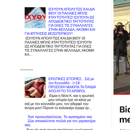
ΙΣΧΥΟΥΝ ΑΠΟΛΥΤΩΣ ΚΑΙ ΔΙΑ
ΒΙΟΥ ΟΙ ΠΑΛΑΙΕΣ ΜΠΛΕ
#ΤΑΥΤΟΤΗΤΕΣ! ΙΣΧΥΟΥΝ ΩΣ
ΑΠΟΔΕΙΚΤΙΚΟ ΤΑΥΤΟΤΗΤΑΣ
ΓΙΑ ΟΛΕΣ ΤΙΣ ΣΥΝΑΛΛΑΓΕΣ
ΣΤΗΝ #ΕΛΛΑΔΑ, ΑΚΟΜΗ ΚΑΙ
ΓΙΑ #ΠΤΗΣΕΙΣ #ΕΣΩΤΕΡΙΚΟΥ!
ΙΣΧΥΟΥΝ ΑΠΟΛΥΤΩΣ ΚΑΙ ΔΙΑ ΒΙΟΥ ΟΙ
ΠΑΛΑΙΕΣ ΜΠΛΕ #ΤΑΥΤΟΤΗΤΕΣ! ΙΣΧΥΟΥΝ
ΩΣ ΑΠΟΔΕΙΚΤΙΚΟ ΤΑΥΤΟΤΗΤΑΣ ΓΙΑ ΟΛΕΣ
ΤΙΣ ΣΥΝΑΛΛΑΓΕΣ ΣΤΗΝ #ΕΛΛΑΔΑ, ΑΚΟΜΗ
ΚΑ...
-----------
ΕΡΩΤΙΚΕΣ ΙΣΤΟΡΙΕΣ... Σεξ με
τον Kουνιάδο - (+18 -
ΠΡΟΣΟΧΗ ΜΑΚΡΙΑ ΤΑ ΠΑΙΔΙΑ
ΑΠΟ ΑΥΤΟ ΤΟ ΑΡΘΡΟ)
Είμαι η Νίνα Κ. και η ερωτική
μου ιστορία έχει να κάνει με
σεξ με τον κουνιάδο μου, τον αδερφό του
άντρα μου! Πέρυσι το καλοκαίρι είχαμε έρ...
Τεστ προσωπικότητας: Το αγαπημένο σας
Zώο αποκαλύπτει πολλά για τον χαρακτήρα
σας
Ένα νέο τεστ προσωπικότητας κυκλοφορεί