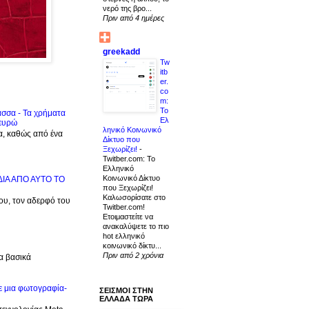
νερό της βρο...
Πριν από 4 ημέρες
greekadd
Tw
itb
er.
co
m:
Το
ασσα - Τα χρήματα
Ελ
 ευρώ
ληνικό Κοινωνικό
α, καθώς από ένα
Δίκτυο που
Ξεχωρίζει!
-
Twitber.com: Το
Ελληνικό
Κοινωνικό Δίκτυο
ΙΔΙΑ ΑΠΟ ΑΥΤΟ ΤΟ
που Ξεχωρίζει!
Καλωσορίσατε στο
μου, τον αδερφό του
Twitber.com!
Ετοιμαστείτε να
ανακαλύψετε το πιο
hot ελληνικό
κοινωνικό δίκτυ...
Πριν από 2 χρόνια
α βασικά
ε μια φωτογραφία-
ΣΕΙΣΜΟΙ ΣΤΗΝ
ΕΛΛΑΔΑ ΤΩΡΑ