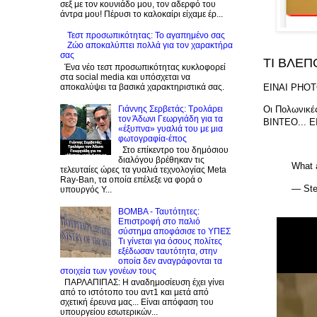
σεξ με τον κουνιάδο μου, τον αδερφό του
άντρα μου! Πέρυσι το καλοκαίρι είχαμε έρ...
Τεστ προσωπικότητας: Το αγαπημένο σας
Zώο αποκαλύπτει πολλά για τον χαρακτήρα
σας
TI BΛΕΠ
Ένα νέο τεστ προσωπικότητας κυκλοφορεί
στα social media και υπόσχεται να
ΕΙΝΑΙ PHOT
αποκαλύψει τα βασικά χαρακτηριστικά σας.
Γιάννης Σερβετάς: Τρολάρει
Οι Πολωνικέ
τον Άδωνι Γεωργιάδη για τα
ΒΙΝΤΕΟ... 
«έξυπνα» γυαλιά του με μια
φωτογραφία-έπος
Στο επίκεντρο του δημόσιου
διαλόγου βρέθηκαν τις
What 
τελευταίες ώρες τα γυαλιά τεχνολογίας Meta
Ray-Ban, τα οποία επέλεξε να φορά ο
— Ste
υπουργός Υ...
BOMBA - Ταυτότητες:
Eπιστροφή στο παλιό
σύστημα αποφάσισε το ΥΠΕΣ
Τι γίνεται για όσους πολίτες
εξέδωσαν ταυτότητα, στην
οποία δεν αναγράφονται τα
στοιχεία των γονέων τους
ΠΑΡΛΑΠΙΠΑΣ: Η αναδημοσίευση έχει γίνει
από το ιστότοπο του αντ1 και μετά από
σχετική έρευνα μας... Είναι απόφαση του
υπουργείου εσωτερικών...