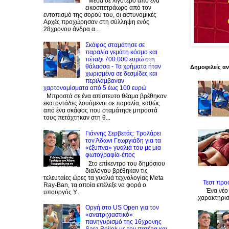
Μέσα σε λιγότερο από ένα
εικοσιτετράωρο από τον
εντοπισμό της σορού του, οι αστυνομικές
Αρχές προχώρησαν στη σύλληψη ενός
28χρονου άνδρα α...
Σκάφος σταμάτησε σε
παραλία γεμάτη κόσμο και
πέταξε 700.000 ευρώ στη
θάλασσα - Τα χρήματα ήταν
Δημοφιλείς α
χωρισμένα σε δεσμίδες και
περιλάμβαναν
χαρτονομίσματα από 5 έως 100 ευρώ
Μπροστά σε ένα απίστευτο θέαμα βρέθηκαν
εκατοντάδες λουόμενοι σε παραλία, καθώς
από ένα σκάφος που σταμάτησε μπροστά
τους πετάχτηκαν στη θ...
Γιάννης Σερβετάς: Τρολάρει
τον Άδωνι Γεωργιάδη για τα
«έξυπνα» γυαλιά του με μια
φωτογραφία-έπος
Στο επίκεντρο του δημόσιου
διαλόγου βρέθηκαν τις
τελευταίες ώρες τα γυαλιά τεχνολογίας Meta
Τεστ προ
Ray-Ban, τα οποία επέλεξε να φορά ο
Ένα νέο 
υπουργός Υ...
χαρακτηρισ
Οργή στο US Open για τον
«ανατριχιαστικό»
πανηγυρισμό της 16χρονης