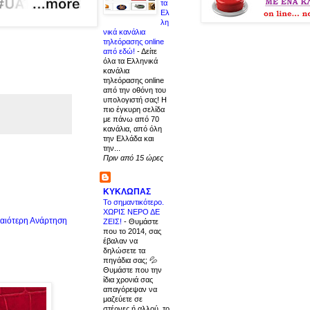
τα
Ελ
λη
νικά κανάλια
τηλεόρασης online
από εδώ!
-
Δείτε
όλα τα Ελληνικά
κανάλια
τηλεόρασης online
από την οθόνη του
υπολογιστή σας! Η
πιο έγκυρη σελίδα
με πάνω από 70
κανάλια, από όλη
την Ελλάδα και
την...
Πριν από 15 ώρες
ΚΥΚΛΩΠΑΣ
Το σημαντικότερο.
ΧΩΡΙΣ ΝΕΡΟ ΔΕ
αιότερη Ανάρτηση
ΖΕΙΣ!
-
Θυμάστε
που το 2014, σας
έβαλαν να
δηλώσετε τα
πηγάδια σας; 💦
Θυμάστε που την
ίδια χρονιά σας
απαγόρεψαν να
μαζεύετε σε
στέρνες ή αλλού, το