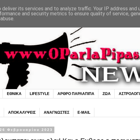
deliver its services and to analyze traffic. Your IP address and
formance and security metrics to ensure quality of service, ge
 abuse.
ΕΘΝΙΚΑ
LIFESTYLE
ΑΡΘΡΟ ΠΑΡΛΑΠΙΠΑ
ΖΩΑ
ΑΣΤΡΟΛΟΓ
ΑΠΟΚΑΛΥΨΕΙΣ
ΑΝΑΓΝΩΣΤΕΣ
E-MAIL
26 Φεβρουαρίου 2023