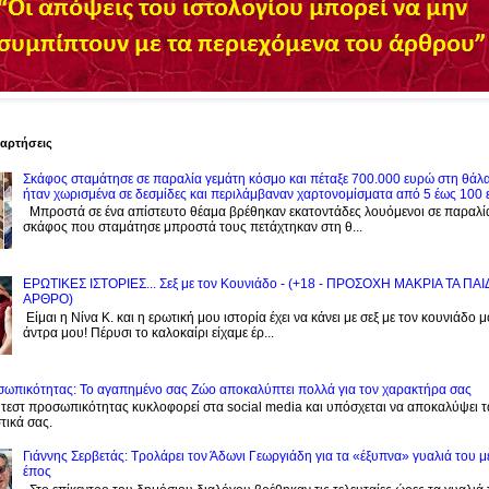
ναρτήσεις
Σκάφος σταμάτησε σε παραλία γεμάτη κόσμο και πέταξε 700.000 ευρώ στη θάλ
ήταν χωρισμένα σε δεσμίδες και περιλάμβαναν χαρτονομίσματα από 5 έως 100
Μπροστά σε ένα απίστευτο θέαμα βρέθηκαν εκατοντάδες λουόμενοι σε παραλί
σκάφος που σταμάτησε μπροστά τους πετάχτηκαν στη θ...
ΕΡΩΤΙΚΕΣ ΙΣΤΟΡΙΕΣ... Σεξ με τον Kουνιάδο - (+18 - ΠΡΟΣΟΧΗ ΜΑΚΡΙΑ ΤΑ ΠΑ
ΑΡΘΡΟ)
Είμαι η Νίνα Κ. και η ερωτική μου ιστορία έχει να κάνει με σεξ με τον κουνιάδο 
άντρα μου! Πέρυσι το καλοκαίρι είχαμε έρ...
σωπικότητας: Το αγαπημένο σας Zώο αποκαλύπτει πολλά για τον χαρακτήρα σας
τεστ προσωπικότητας κυκλοφορεί στα social media και υπόσχεται να αποκαλύψει τ
τικά σας.
Γιάννης Σερβετάς: Τρολάρει τον Άδωνι Γεωργιάδη για τα «έξυπνα» γυαλιά του μ
έπος