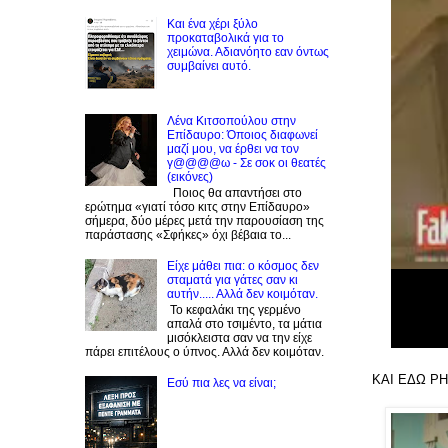
Και ένα χέρι ξύλο
προκαταβολικά για το
χειμώνα. Αδιανόητο εαν όντως
συμβαίνει αυτό.
Λένα Κιτσοπούλου στην
Επίδαυρο: Όποιος διαφωνεί
μαζί μου, να έρθει να τον
γ@@@@ω - Σε σοκ οι θεατές
(εικόνες)
Ποιος θα απαντήσει στο
ερώτημα «γιατί τόσο κιτς στην Επίδαυρο»
σήμερα, δύο μέρες μετά την παρουσίαση της
παράστασης «Σφήκες» όχι βέβαια το...
Είχε μάθει πια: ο κόσμος δεν
σταματά για γάτες σαν κι
αυτήν..... Αλλά δεν κοιμόταν.
Το κεφαλάκι της γερμένο
απαλά στο τσιμέντο, τα μάτια
μισόκλειστα σαν να την είχε
πάρει επιτέλους ο ύπνος. Αλλά δεν κοιμόταν.
ΚΑΙ ΕΔΩ P
Εσύ πια λες να είναι;