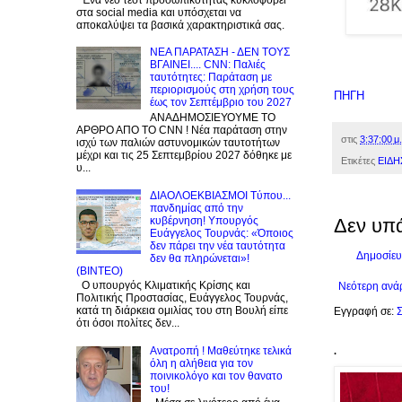
στα social media και υπόσχεται να
αποκαλύψει τα βασικά χαρακτηριστικά σας.
NEA ΠΑΡΑΤΑΣΗ - ΔΕΝ ΤΟΥΣ
ΒΓΑΙΝΕΙ.... CNN: Παλιές
ταυτότητες: Παράταση με
περιορισμούς στη χρήση τους
ΠΗΓΗ
έως τον Σεπτέμβριο του 2027
ΑΝΑΔΗΜΟΣΙΕΥΟΥΜΕ ΤΟ
ΑΡΘΡΟ ΑΠΟ ΤΟ CNN ! Νέα παράταση στην
στις
3:37:00 μ.
ισχύ των παλιών αστυνομικών ταυτοτήτων
μέχρι και τις 25 Σεπτεμβρίου 2027 δόθηκε με
Ετικέτες
ΕΙΔΗ
υ...
ΔΙΑΟΛΟΕΚΒΙΑΣΜΟΙ Tύπου...
πανδημίας από την
κυβέρνηση! Υπουργός
Δεν υπ
Ευάγγελος Τουρνάς: «Όποιος
δεν πάρει την νέα ταυτότητα
Δημοσίευ
δεν θα πληρώνεται»!
(BINTEO)
Ο υπουργός Κλιματικής Κρίσης και
Νεότερη ανά
Πολιτικής Προστασίας, Ευάγγελος Τουρνάς,
κατά τη διάρκεια ομιλίας του στη Βουλή είπε
Εγγραφή σε:
Σ
ότι όσοι πολίτες δεν...
Ανατροπή ! Mαθεύτηκε τελικά
.
όλη η αλήθεια για τον
ποινικολόγο και τον θανατο
του!