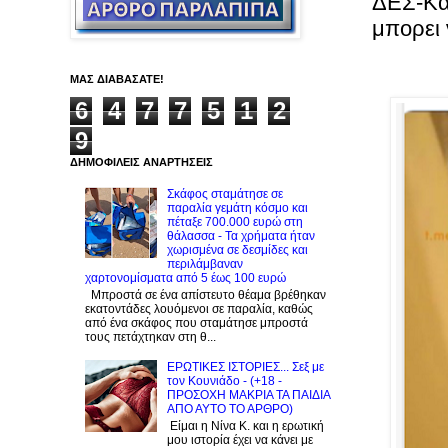
ΔΕΣ-Καλ
μπορει 
ΜΑΣ ΔΙΑΒΑΣΑΤΕ!
6
4
7
7
5
1
2
9
ΔΗΜΟΦΙΛΕΙΣ ΑΝΑΡΤΗΣΕΙΣ
Σκάφος σταμάτησε σε
παραλία γεμάτη κόσμο και
πέταξε 700.000 ευρώ στη
θάλασσα - Τα χρήματα ήταν
χωρισμένα σε δεσμίδες και
περιλάμβαναν
χαρτονομίσματα από 5 έως 100 ευρώ
Μπροστά σε ένα απίστευτο θέαμα βρέθηκαν
εκατοντάδες λουόμενοι σε παραλία, καθώς
από ένα σκάφος που σταμάτησε μπροστά
τους πετάχτηκαν στη θ...
ΕΡΩΤΙΚΕΣ ΙΣΤΟΡΙΕΣ... Σεξ με
τον Kουνιάδο - (+18 -
ΠΡΟΣΟΧΗ ΜΑΚΡΙΑ ΤΑ ΠΑΙΔΙΑ
ΑΠΟ ΑΥΤΟ ΤΟ ΑΡΘΡΟ)
Είμαι η Νίνα Κ. και η ερωτική
μου ιστορία έχει να κάνει με