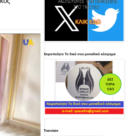
ικος
Χειροποίητο Το δικό σου μοναδικό κόσμημα
Translate