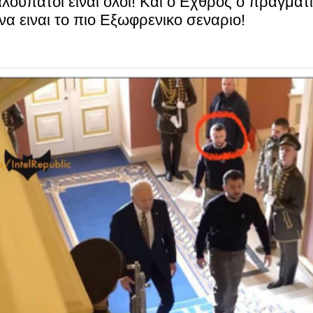
ουπατοι ειναι ολοι! Και ο Eχθρος ο πραγματ
να ειναι το πιο Eξωφρενικο σεναριο!