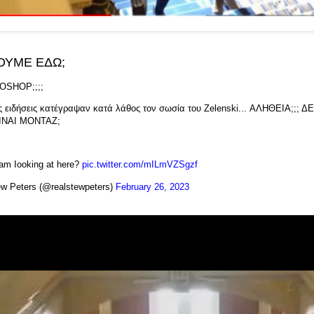
ΟΥΜΕ ΕΔΩ;
OSHOP;;;;
ς ειδήσεις κατέγραψαν κατά λάθος τον σωσία του Zelenski... ΑΛΗΘΕΙΑ;;; Δ
ΕΙΝΑΙ ΜΟΝΤΑΖ;
am Iooking at here?
pic.twitter.com/mILmVZSgzf
w Peters (@realstewpeters)
February 26, 2023