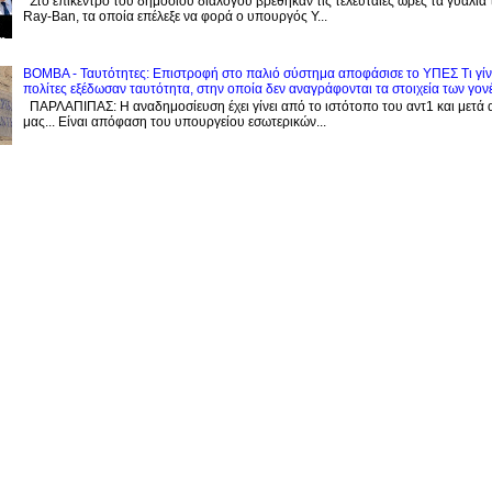
Στο επίκεντρο του δημόσιου διαλόγου βρέθηκαν τις τελευταίες ώρες τα γυαλιά
Ray-Ban, τα οποία επέλεξε να φορά ο υπουργός Υ...
BOMBA - Ταυτότητες: Eπιστροφή στο παλιό σύστημα αποφάσισε το ΥΠΕΣ Τι γίνε
πολίτες εξέδωσαν ταυτότητα, στην οποία δεν αναγράφονται τα στοιχεία των γον
ΠΑΡΛΑΠΙΠΑΣ: Η αναδημοσίευση έχει γίνει από το ιστότοπο του αντ1 και μετά 
μας... Είναι απόφαση του υπουργείου εσωτερικών...