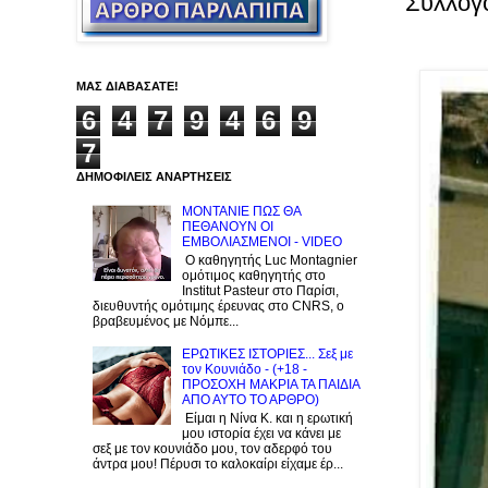
Συλλογ
ΜΑΣ ΔΙΑΒΑΣΑΤΕ!
6
4
7
9
4
6
9
7
ΔΗΜΟΦΙΛΕΙΣ ΑΝΑΡΤΗΣΕΙΣ
ΜΟΝΤΑΝΙΕ ΠΩΣ ΘΑ
ΠΕΘΑΝΟΥΝ ΟΙ
ΕΜΒΟΛΙΑΣΜΕΝΟΙ - VIDEO
Ο καθηγητής Luc Montagnier
ομότιμος καθηγητής στο
Institut Pasteur στο Παρίσι,
διευθυντής ομότιμης έρευνας στο CNRS, o
βραβευμένος με Νόμπε...
ΕΡΩΤΙΚΕΣ ΙΣΤΟΡΙΕΣ... Σεξ με
τον Kουνιάδο - (+18 -
ΠΡΟΣΟΧΗ ΜΑΚΡΙΑ ΤΑ ΠΑΙΔΙΑ
ΑΠΟ ΑΥΤΟ ΤΟ ΑΡΘΡΟ)
Είμαι η Νίνα Κ. και η ερωτική
μου ιστορία έχει να κάνει με
σεξ με τον κουνιάδο μου, τον αδερφό του
άντρα μου! Πέρυσι το καλοκαίρι είχαμε έρ...