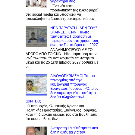
χαρακτήρα σας
Ένα νέο τεστ
προσωπικότητας κυκλοφορεί
στα social media και υπόσχεται να
αποκαλύψει τα βασικά χαρακτηριστικά σας.
NEA ΠΑΡΑΤΑΣΗ - ΔΕΝ ΤΟΥΣ
ΒΓΑΙΝΕΙ.... CNN: Παλιές
ταυτότητες: Παράταση με
περιορισμούς στη χρήση τους
έως τον Σεπτέμβριο του 2027
ΑΝΑΔΗΜΟΣΙΕΥΟΥΜΕ ΤΟ
ΑΡΘΡΟ ΑΠΟ ΤΟ CNN ! Νέα παράταση στην
ισχύ των παλιών αστυνομικών ταυτοτήτων
μέχρι και τις 25 Σεπτεμβρίου 2027 δόθηκε με
υ...
ΔΙΑΟΛΟΕΚΒΙΑΣΜΟΙ Tύπου...
πανδημίας από την
κυβέρνηση! Υπουργός
Ευάγγελος Τουρνάς: «Όποιος
δεν πάρει την νέα ταυτότητα
δεν θα πληρώνεται»!
(BINTEO)
Ο υπουργός Κλιματικής Κρίσης και
Πολιτικής Προστασίας, Ευάγγελος Τουρνάς,
κατά τη διάρκεια ομιλίας του στη Βουλή είπε
ότι όσοι πολίτες δεν...
Ανατροπή ! Mαθεύτηκε τελικά
όλη η αλήθεια για τον