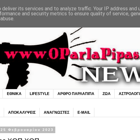
deliver its services and to analyze traffic. Your IP address and
formance and security metrics to ensure quality of service, ge
 abuse.
ΕΘΝΙΚΑ
LIFESTYLE
ΑΡΘΡΟ ΠΑΡΛΑΠΙΠΑ
ΖΩΑ
ΑΣΤΡΟΛΟΓ
ΑΠΟΚΑΛΥΨΕΙΣ
ΑΝΑΓΝΩΣΤΕΣ
E-MAIL
 25 Φεβρουαρίου 2023