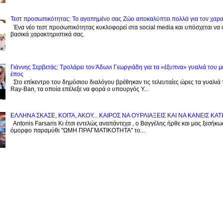
Τεστ προσωπικότητας: Το αγαπημένο σας Zώο αποκαλύπτει πολλά για τον χαρ
Ένα νέο τεστ προσωπικότητας κυκλοφορεί στα social media και υπόσχεται να
βασικά χαρακτηριστικά σας.
Γιάννης Σερβετάς: Τρολάρει τον Άδωνι Γεωργιάδη για τα «έξυπνα» γυαλιά του μ
έπος
Στο επίκεντρο του δημόσιου διαλόγου βρέθηκαν τις τελευταίες ώρες τα γυαλιά
Ray-Ban, τα οποία επέλεξε να φορά ο υπουργός Υ...
EΛΛΗΝΑ ΣΚΑΣΕ, ΚΟΙΤΑ, ΑΚΟΥ... ΚΑΙΡΟΣ ΝΑ ΟΥΡΛIAΞΕΙΣ ΚΑΙ ΝΑ ΚΑΝΕΙΣ KATI
Antonis Farsaris Κι έτσι εντελώς αναπάντεχα , ο Βαγγέλης ήρθε και μας ξεσήκωσ
όμορφο παραμύθι "ΩΜΗ ΠΡΑΓΜΑΤΙΚΟΤΗΤΑ" το...