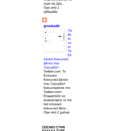
νερό της βρο...
Πριν από 1
εβδομάδα
greekadd
Tw
itb
er.
co
m:
Το
Ελ
ληνικό Κοινωνικό
Δίκτυο που
Ξεχωρίζει!
-
Twitber.com: Το
Ελληνικό
Κοινωνικό Δίκτυο
που Ξεχωρίζει!
Καλωσορίσατε στο
Twitber.com!
Ετοιμαστείτε να
ανακαλύψετε το πιο
hot ελληνικό
κοινωνικό δίκτυ...
Πριν από 2 χρόνια
ΣΕΙΣΜΟΙ ΣΤΗΝ
ΕΛΛΑΔΑ ΤΩΡΑ