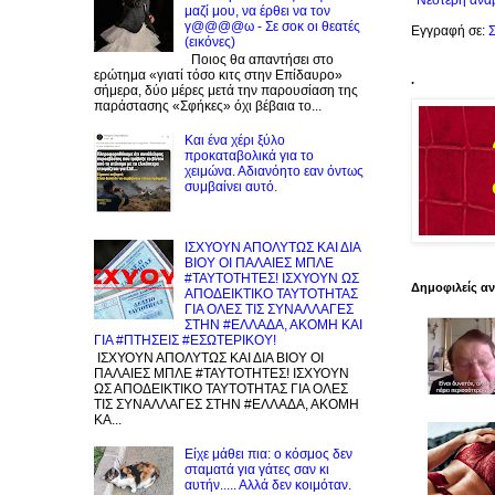
Νεότερη ανά
μαζί μου, να έρθει να τον
γ@@@@ω - Σε σοκ οι θεατές
Εγγραφή σε:
Σ
(εικόνες)
Ποιος θα απαντήσει στο
ερώτημα «γιατί τόσο κιτς στην Επίδαυρο»
.
σήμερα, δύο μέρες μετά την παρουσίαση της
παράστασης «Σφήκες» όχι βέβαια το...
Και ένα χέρι ξύλο
προκαταβολικά για το
χειμώνα. Αδιανόητο εαν όντως
συμβαίνει αυτό.
ΙΣΧΥΟΥΝ ΑΠΟΛΥΤΩΣ ΚΑΙ ΔΙΑ
ΒΙΟΥ ΟΙ ΠΑΛΑΙΕΣ ΜΠΛΕ
#ΤΑΥΤΟΤΗΤΕΣ! ΙΣΧΥΟΥΝ ΩΣ
Δημοφιλείς α
ΑΠΟΔΕΙΚΤΙΚΟ ΤΑΥΤΟΤΗΤΑΣ
ΓΙΑ ΟΛΕΣ ΤΙΣ ΣΥΝΑΛΛΑΓΕΣ
ΣΤΗΝ #ΕΛΛΑΔΑ, ΑΚΟΜΗ ΚΑΙ
ΓΙΑ #ΠΤΗΣΕΙΣ #ΕΣΩΤΕΡΙΚΟΥ!
ΙΣΧΥΟΥΝ ΑΠΟΛΥΤΩΣ ΚΑΙ ΔΙΑ ΒΙΟΥ ΟΙ
ΠΑΛΑΙΕΣ ΜΠΛΕ #ΤΑΥΤΟΤΗΤΕΣ! ΙΣΧΥΟΥΝ
ΩΣ ΑΠΟΔΕΙΚΤΙΚΟ ΤΑΥΤΟΤΗΤΑΣ ΓΙΑ ΟΛΕΣ
ΤΙΣ ΣΥΝΑΛΛΑΓΕΣ ΣΤΗΝ #ΕΛΛΑΔΑ, ΑΚΟΜΗ
ΚΑ...
Είχε μάθει πια: ο κόσμος δεν
σταματά για γάτες σαν κι
αυτήν..... Αλλά δεν κοιμόταν.