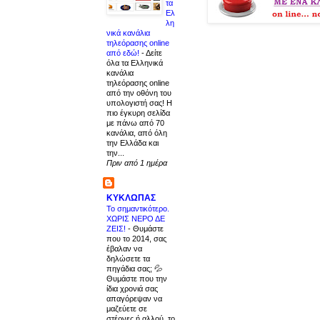
τα
Ελ
λη
νικά κανάλια
τηλεόρασης online
από εδώ!
-
Δείτε
όλα τα Ελληνικά
κανάλια
τηλεόρασης online
από την οθόνη του
υπολογιστή σας! Η
πιο έγκυρη σελίδα
με πάνω από 70
κανάλια, από όλη
την Ελλάδα και
την...
Πριν από 1 ημέρα
ΚΥΚΛΩΠΑΣ
Το σημαντικότερο.
ΧΩΡΙΣ ΝΕΡΟ ΔΕ
ΖΕΙΣ!
-
Θυμάστε
που το 2014, σας
έβαλαν να
δηλώσετε τα
πηγάδια σας; 💦
Θυμάστε που την
ίδια χρονιά σας
απαγόρεψαν να
μαζεύετε σε
στέρνες ή αλλού, το