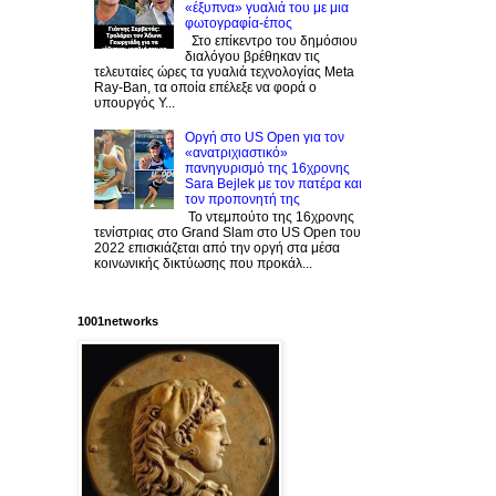
«έξυπνα» γυαλιά του με μια
φωτογραφία-έπος
Στο επίκεντρο του δημόσιου
διαλόγου βρέθηκαν τις
τελευταίες ώρες τα γυαλιά τεχνολογίας Meta
Ray-Ban, τα οποία επέλεξε να φορά ο
υπουργός Υ...
Οργή στο US Open για τον
«ανατριχιαστικό»
πανηγυρισμό της 16χρονης
Sara Bejlek με τον πατέρα και
τον προπονητή της
Το ντεμπούτο της 16χρονης
τενίστριας στο Grand Slam στο US Open του
2022 επισκιάζεται από την οργή στα μέσα
κοινωνικής δικτύωσης που προκάλ...
1001networks