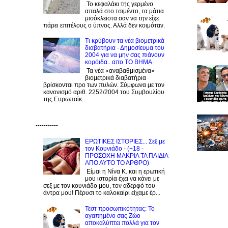
Το κεφαλάκι της γερμένο
απαλά στο τσιμέντο, τα μάτια
μισόκλειστα σαν να την είχε
πάρει επιτέλους ο ύπνος. Αλλά δεν κοιμόταν.
Τι κρύβουν τα νέα βιομετρικά
διαβατήρια - Δημοσίευμα του
2004 για να μην σας πιάνουν
κορόιδα.. απο ΤΟ ΒΗΜΑ
Τα νέα «αναβαθμισμένα»
βιομετρικά διαβατήρια
βρίσκονται προ των πυλών. Σύμφωνα με τον
κανονισμό αριθ. 2252/2004 του Συμβουλίου
της Ευρωπαϊκ...
-----------
ΕΡΩΤΙΚΕΣ ΙΣΤΟΡΙΕΣ... Σεξ με
τον Kουνιάδο - (+18 -
ΠΡΟΣΟΧΗ ΜΑΚΡΙΑ ΤΑ ΠΑΙΔΙΑ
ΑΠΟ ΑΥΤΟ ΤΟ ΑΡΘΡΟ)
Είμαι η Νίνα Κ. και η ερωτική
μου ιστορία έχει να κάνει με
σεξ με τον κουνιάδο μου, τον αδερφό του
άντρα μου! Πέρυσι το καλοκαίρι είχαμε έρ...
Τεστ προσωπικότητας: Το
αγαπημένο σας Zώο
αποκαλύπτει πολλά για τον