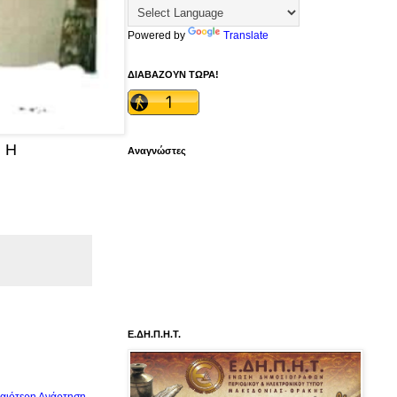
Powered by
Translate
ΔΙΑΒΑΖΟΥΝ ΤΩΡΑ!
 Η
Αναγνώστες
Ε.ΔΗ.Π.Η.Τ.