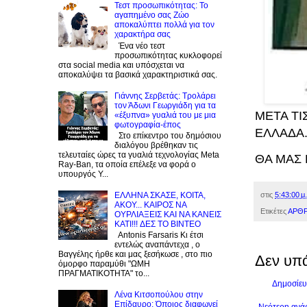
Τεστ προσωπικότητας: Το
αγαπημένο σας Zώο
αποκαλύπτει πολλά για τον
χαρακτήρα σας
Ένα νέο τεστ
προσωπικότητας κυκλοφορεί
στα social media και υπόσχεται να
αποκαλύψει τα βασικά χαρακτηριστικά σας.
Γιάννης Σερβετάς: Τρολάρει
τον Άδωνι Γεωργιάδη για τα
ΜΕΤΑ ΤΙ
«έξυπνα» γυαλιά του με μια
φωτογραφία-έπος
ΕΛΛΑΔΑ.
Στο επίκεντρο του δημόσιου
διαλόγου βρέθηκαν τις
τελευταίες ώρες τα γυαλιά τεχνολογίας Meta
ΘΑ ΜΑΣ 
Ray-Ban, τα οποία επέλεξε να φορά ο
υπουργός Υ...
EΛΛΗΝΑ ΣΚΑΣΕ, ΚΟΙΤΑ,
στις
5:43:00 μ.
ΑΚΟΥ... ΚΑΙΡΟΣ ΝΑ
Ετικέτες
ΑΡΘΡ
ΟΥΡΛIAΞΕΙΣ ΚΑΙ ΝΑ ΚΑΝΕΙΣ
KATI!!! ΔΕΣ TO BINTEO
Antonis Farsaris Κι έτσι
εντελώς αναπάντεχα , ο
Βαγγέλης ήρθε και μας ξεσήκωσε , στο πιο
Δεν υπ
όμορφο παραμύθι "ΩΜΗ
ΠΡΑΓΜΑΤΙΚΟΤΗΤΑ" το...
Δημοσίευ
Λένα Κιτσοπούλου στην
Επίδαυρο: Όποιος διαφωνεί