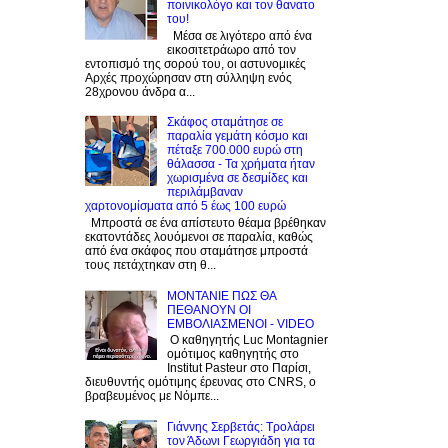
ποινικολόγο και τον θανατο
του!
Μέσα σε λιγότερο από ένα
εικοσιτετράωρο από τον
εντοπισμό της σορού του, οι αστυνομικές
Αρχές προχώρησαν στη σύλληψη ενός
28χρονου άνδρα α...
Σκάφος σταμάτησε σε
παραλία γεμάτη κόσμο και
πέταξε 700.000 ευρώ στη
θάλασσα - Τα χρήματα ήταν
χωρισμένα σε δεσμίδες και
περιλάμβαναν
χαρτονομίσματα από 5 έως 100 ευρώ
Μπροστά σε ένα απίστευτο θέαμα βρέθηκαν
εκατοντάδες λουόμενοι σε παραλία, καθώς
από ένα σκάφος που σταμάτησε μπροστά
τους πετάχτηκαν στη θ...
ΜΟΝΤΑΝΙΕ ΠΩΣ ΘΑ
ΠΕΘΑΝΟΥΝ ΟΙ
ΕΜΒΟΛΙΑΣΜΕΝΟΙ - VIDEO
Ο καθηγητής Luc Montagnier
ομότιμος καθηγητής στο
Institut Pasteur στο Παρίσι,
διευθυντής ομότιμης έρευνας στο CNRS, o
βραβευμένος με Νόμπε...
Γιάννης Σερβετάς: Τρολάρει
τον Άδωνι Γεωργιάδη για τα