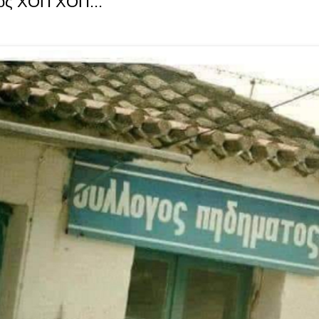
ος XOΠ XOΠ...