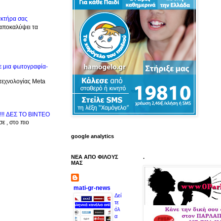
ακτήρα σας
 αποκαλύψει τα
ε μια φωτογραφία-
 τεχνολογίας Meta
!!! ΔΕΣ TO BINTEO
ε , στο πιο
google analytics
ΝΕΑ ΑΠΟ ΦΙΛΟΥΣ
.
ΜΑΣ
mati-gr-news
Δεί
τε
όλ
α